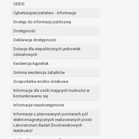
niezbędność przetwarzania do wykonania 
CEIDG
administratorowi bądź
Cyberbezpieczeństwo - informacje
niezbędność przetwarzania do celów wynik
Z przyczyn związanych z Pani/Pana szczególną s
Dostęp do informacji publicznej
on istnienie ważnych prawnie uzasadnionych pod
Dostępność
ustalenia, dochodzenia lub obrony roszczeń.
Deklaracja dostępności
Dotacje dla niepublicznych jednostek
W przypadku gdy przetwarzanie danych osobowych odby
oświatowych
prawo do cofnięcia tej zgody w dowolnym momencie. C
Ewidencja kąpielisk
Przysługuje Pani/Panu prawo wniesienia skargi do o
Gminna ewidencja zabytków
Organem właściwym do wniesienia skargi jest Prezes
W zależności od sfery, w której przetwarzane są da
Gospodarka wodno-ściekowa
Pani/Pana dane nie będą poddawane zautomatyzowane
Informacja dla osób mających trudności w
komunikowaniu się
Informacje nieudostępnione
Informacje o planowanych pomiarach pól
elektromagnetycznych realizowanych przez
Laboratorium Badań Środowiskowych
NetWorkS!