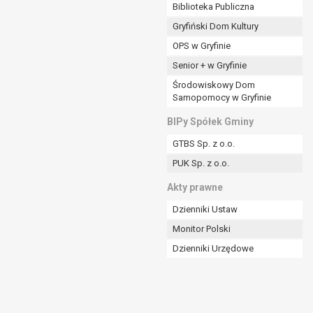
ania władzy publicznej powierzonej
Biblioteka Publiczna
Gryfiński Dom Kultury
stratora lub przez stronę trzecią.
OPS w Gryfinie
rzetwarzać tych danych osobowych, chyba że wykaże
osoby, której dane dotyczą, lub podstaw do
Senior + w Gryfinie
Środowiskowy Dom
Samopomocy w Gryfinie
art. 6 ust. 1 lit a RODO), przysługuje Pani/Panu
BIPy Spółek Gminy
no na podstawie zgody przed jej cofnięciem.
GTBS Sp. z o.o.
nych osobowych przez administratora.
PUK Sp. z o.o.
mogiem ustawowym lub umownym.
Akty prawne
Dzienniki Ustaw
Monitor Polski
Dzienniki Urzędowe