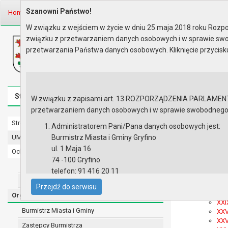
Szanowni Państwo!
Home
Organy
Rada Miejska
IX kadencja Rady Miejskiej
W związku z wejściem w życie w dniu 25 maja 2018 roku Rozpor
związku z przetwarzaniem danych osobowych i w sprawie swo
Biuletyn Informacji Publicznej
przetwarzania Państwa danych osobowych. Kliknięcie przycis
Urząd Miasta i Gminy w Gryfinie
Strona główna
Mapa serwisu
Aktualności
Redakcj
W związku z zapisami art. 13 ROZPORZĄDZENIA PARLAMENTU 
przetwarzaniem danych osobowych i w sprawie swobodnego prz
Strona główna
IX kadencja
Administratorem Pani/Pana danych osobowych jest:
UMiG - telefony wewnętrzne
Burmistrz Miasta i Gminy Gryfino
Plan Pracy
ul. 1 Maja 16
Ochrona danych osobowych
Dyżury Ra
74 -100 Gryfino
Urząd Miasta i Gminy w Gryfinie
Skład oso
telefon: 91 416 20 11
Sesje Rady
Straż Miejska
e-mail:
burmistrz@gryfino.pl
XXX
Przejdź do serwisu
Dane kontaktowe Inspektora Ochrony Danych:
XXX
Organy
XXI
telefon: 91 416 20 11
Burmistrz Miasta i Gminy
XXV
e-mail:
iod@gryfino.pl
XXV
Zastępcy Burmistrza
Pani/Pana dane osobowe przetwarzane są zgodnie z o