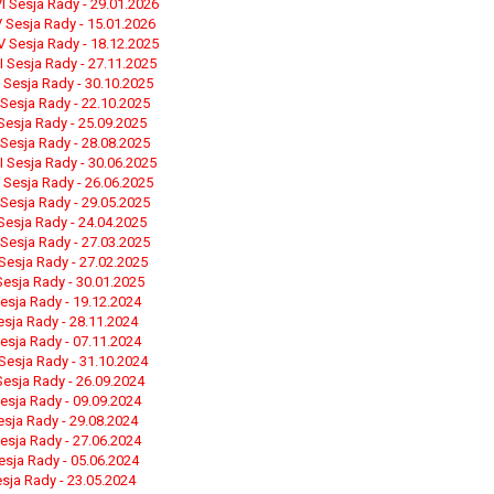
I Sesja Rady - 29.01.2026
, a w szczególności ustawy z dnia 8 marca 1990 r. o samorządzie gminn
 Sesja Rady - 15.01.2026
V Sesja Rady - 18.12.2025
), a także obowiązków i zadań zleconych przez instytucje nadrzędne
II Sesja Rady - 27.11.2025
I Sesja Rady - 30.10.2025
otyczą, lub innej osoby fizycznej;
 Sesja Rady - 22.10.2025
ublicznym lub w ramach sprawowania władzy publicznej powierzonej ad
Sesja Rady - 25.09.2025
arzane są wyłącznie na podstawie wcześniej udzielonej zgody w zakres
 Sesja Rady - 28.08.2025
II Sesja Rady - 30.06.2025
m w pkt. 3, dane osobowe mogą być udostępniane innym upoważniony
I Sesja Rady - 26.06.2025
 Sesja Rady - 29.05.2025
mieniu administratora na podstawie zawartej z nim umowy powierzen
Sesja Rady - 24.04.2025
owych na podstawie odpowiednich przepisów prawa.
 Sesja Rady - 27.03.2025
I Sesja Rady - 27.02.2025
 niezbędny do realizacji celu dla jakiego zostały zebrane oraz zgodni
 Sesja Rady - 30.01.2025
Sesja Rady - 19.12.2024
dstawie zgody osoby, której dane dotyczą przetwarzanie odbywa się d
esja Rady - 28.11.2024
 zawarcia i realizacji umowy przetwarzanie odbywa się przez okres ni
Sesja Rady - 07.11.2024
b dla zabezpieczenia ewentualnych roszczeń, a w przypadku wyrażen
I Sesja Rady - 31.10.2024
 Sesja Rady - 26.09.2024
Sesja Rady - 09.09.2024
sobowe od momentu pozyskania przechowywane są przez okres wynika
esja Rady - 29.08.2024
o projektu i konieczności zachowania dokumentacji projektu do celów ko
Sesja Rady - 27.06.2024
nych osobowych przysługuje Pani/Panu:
Sesja Rady - 05.06.2024
Sesja Rady - 23.05.2024
ia ich kopii na podstawie art. 15 RODO;