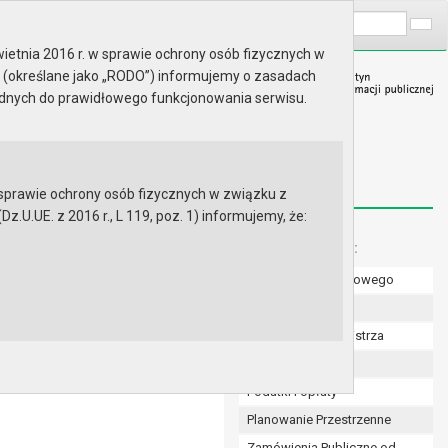
A
Wyszukaj na stronie:
A
A
ietnia 2016 r. w sprawie ochrony osób fizycznych w
 (określane jako „RODO”) informujemy o zasadach
ędnych do prawidłowego funkcjonowania serwisu.
prawie ochrony osób fizycznych w związku z
.UE. z 2016 r., L 119, poz. 1) informujemy, że:
Menu dodatkowe:
Numer konta bankowego
Uchwały Rady
Zarządzenia Burmistrza
Budżet
Podatki i opłaty
Planowanie Przestrzenne
Zamówienia Publiczne od