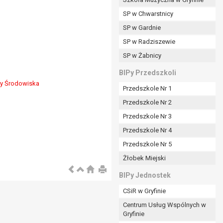
SP w Chwarstnicy
SP w Gardnie
padku gdy:
SP w Radziszewie
SP w Żabnicy
nia danych i nie ma innej podstawy prawnej
BIPy Przedszkoli
ny Środowiska
Przedszkole Nr 1
Przedszkole Nr 2
Przedszkole Nr 3
wi sprawdzić prawidłowość tych danych,
Przedszkole Nr 4
ądając w zamian ich ograniczenia,
Przedszkole Nr 5
enia, obrony lub dochodzenia roszczeń,
Żłobek Miejski
sadnione podstawy po stronie administratora są
BIPy Jednostek
i:
CSiR w Gryfinie
zgody wyrażonej przez tą osobę,
Centrum Usług Wspólnych w
órego podstawą prawną jest:
Gryfinie