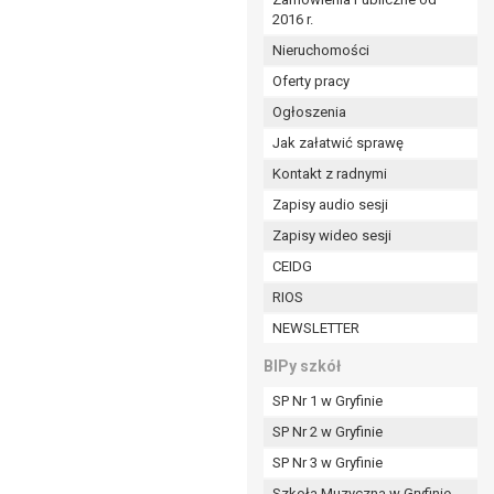
2016 r.
ym (Dz.U. z 2017r., poz. 1875 ze zm.) oraz z
 wobec Gminy;
Nieruchomości
Oferty pracy
Ogłoszenia
ministratorowi;
ie i celu określonym w treści zgody.
Jak załatwić sprawę
m odbiorcom lub kategoriom odbiorców danych
Kontakt z radnymi
Zapisy audio sesji
ia przetwarzania danych osobowych;
Zapisy wideo sesji
e z terminami archiwizacji określonymi przez
CEIDG
RIOS
o czasu wycofania tej zgody.
NEWSLETTER
ezbędny do realizacji zawartej umowy, a po tym
ia zgody na przetwarzanie danych po zakończeniu i
BIPy szkół
SP Nr 1 w Gryfinie
jący z umowy o dofinansowanie zawartej między
SP Nr 2 w Gryfinie
ntrolnych.
SP Nr 3 w Gryfinie
Szkoła Muzyczna w Gryfinie