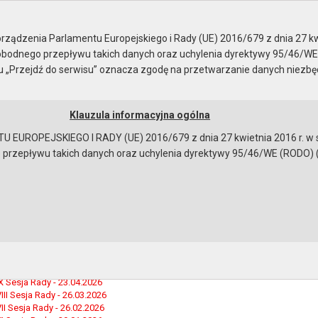
ządzenia Parlamentu Europejskiego i Rady (UE) 2016/679 z dnia 27 kw
bodnego przepływu takich danych oraz uchylenia dyrektywy 95/46/WE
ku „Przejdź do serwisu” oznacza zgodę na przetwarzanie danych niezb
Klauzula informacyjna ogólna
a
Instrukcja korzystania
Dostępność
EUROPEJSKIEGO I RADY (UE) 2016/679 z dnia 27 kwietnia 2016 r. w s
epływu takich danych oraz uchylenia dyrektywy 95/46/WE (RODO) (Dz.U
 Rady Miejskiej
 Rady Miejskiej
dnych
bowy Rady Miejskiej
 Miejskiej
I Sesja Rady - 24.06.2026
 Sesja Rady - 28.05.2026
X Sesja Rady - 23.04.2026
III Sesja Rady - 26.03.2026
II Sesja Rady - 26.02.2026
bowiązującymi przepisami prawa w celu: