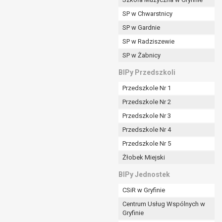
SP w Chwarstnicy
SP w Gardnie
padku gdy:
SP w Radziszewie
SP w Żabnicy
nia danych i nie ma innej podstawy prawnej
BIPy Przedszkoli
Przedszkole Nr 1
Przedszkole Nr 2
Przedszkole Nr 3
wi sprawdzić prawidłowość tych danych,
Przedszkole Nr 4
ądając w zamian ich ograniczenia,
Przedszkole Nr 5
enia, obrony lub dochodzenia roszczeń,
Żłobek Miejski
sadnione podstawy po stronie administratora są
BIPy Jednostek
i:
CSiR w Gryfinie
zgody wyrażonej przez tą osobę,
Centrum Usług Wspólnych w
órego podstawą prawną jest:
Gryfinie