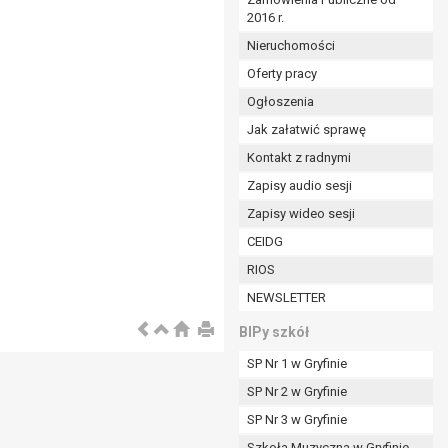
2016 r.
ym (Dz.U. z 2017r., poz. 1875 ze zm.) oraz z
 wobec Gminy;
Nieruchomości
Oferty pracy
Ogłoszenia
ministratorowi;
ie i celu określonym w treści zgody.
Jak załatwić sprawę
m odbiorcom lub kategoriom odbiorców danych
Kontakt z radnymi
Zapisy audio sesji
ia przetwarzania danych osobowych;
Zapisy wideo sesji
e z terminami archiwizacji określonymi przez
CEIDG
RIOS
o czasu wycofania tej zgody.
NEWSLETTER
ezbędny do realizacji zawartej umowy, a po tym
ia zgody na przetwarzanie danych po zakończeniu i
BIPy szkół
SP Nr 1 w Gryfinie
jący z umowy o dofinansowanie zawartej między
SP Nr 2 w Gryfinie
ntrolnych.
SP Nr 3 w Gryfinie
Szkoła Muzyczna w Gryfinie