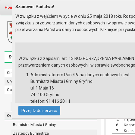
Szanowni Państwo!
Home
Organy
Rada Miejska
IX kadencja Rady Miejskiej
Kontakt
W związku z wejściem w życie w dniu 25 maja 2018 roku Rozpor
związku z przetwarzaniem danych osobowych i w sprawie swo
Biuletyn Informacji Publicznej
przetwarzania Państwa danych osobowych. Kliknięcie przycis
Urząd Miasta i Gminy w Gryfinie
Strona główna
Mapa serwisu
Aktualności
Redakcj
W związku z zapisami art. 13 ROZPORZĄDZENIA PARLAMENTU 
przetwarzaniem danych osobowych i w sprawie swobodnego prz
Strona główna
Kontakt z 
Administratorem Pani/Pana danych osobowych jest:
UMiG - telefony wewnętrzne
Burmistrz Miasta i Gminy Gryfino
ul. 1 Maja 16
Ochrona danych osobowych
L.p
74 -100 Gryfino
1.
Adami
Urząd Miasta i Gminy w Gryfinie
telefon: 91 416 20 11
2.
Chmur
Straż Miejska
e-mail:
burmistrz@gryfino.pl
3.
Gatko
Przejdź do serwisu
4.
Guga R
Dane kontaktowe Inspektora Ochrony Danych:
Organy
5.
Hajduk
telefon: 91 416 20 11
Burmistrz Miasta i Gminy
6.
Kasprz
e-mail:
iod@gryfino.pl
7.
Krzak
Zastępcy Burmistrza
Pani/Pana dane osobowe przetwarzane są zgodnie z o