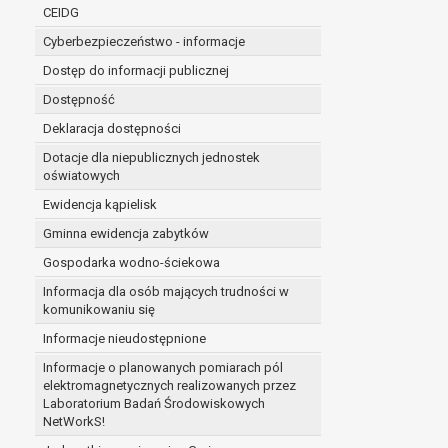
niezbędność przetwarzania do wykonania 
CEIDG
administratorowi bądź
Cyberbezpieczeństwo - informacje
niezbędność przetwarzania do celów wynik
Z przyczyn związanych z Pani/Pana szczególną s
Dostęp do informacji publicznej
on istnienie ważnych prawnie uzasadnionych pod
Dostępność
ustalenia, dochodzenia lub obrony roszczeń.
Deklaracja dostępności
Dotacje dla niepublicznych jednostek
W przypadku gdy przetwarzanie danych osobowych odby
oświatowych
prawo do cofnięcia tej zgody w dowolnym momencie. C
Ewidencja kąpielisk
Przysługuje Pani/Panu prawo wniesienia skargi do o
Gminna ewidencja zabytków
Organem właściwym do wniesienia skargi jest Prezes
W zależności od sfery, w której przetwarzane są da
Gospodarka wodno-ściekowa
Pani/Pana dane nie będą poddawane zautomatyzowane
Informacja dla osób mających trudności w
komunikowaniu się
Informacje nieudostępnione
Informacje o planowanych pomiarach pól
elektromagnetycznych realizowanych przez
Laboratorium Badań Środowiskowych
NetWorkS!