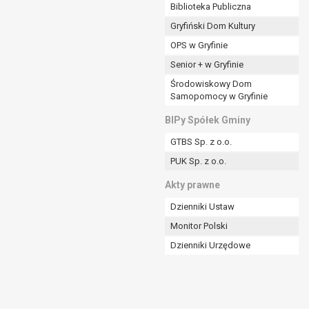
ania władzy publicznej powierzonej
Biblioteka Publiczna
Gryfiński Dom Kultury
stratora lub przez stronę trzecią.
OPS w Gryfinie
rzetwarzać tych danych osobowych, chyba że wykaże
osoby, której dane dotyczą, lub podstaw do
Senior + w Gryfinie
Środowiskowy Dom
Samopomocy w Gryfinie
art. 6 ust. 1 lit a RODO), przysługuje Pani/Panu
BIPy Spółek Gminy
no na podstawie zgody przed jej cofnięciem.
GTBS Sp. z o.o.
nych osobowych przez administratora.
PUK Sp. z o.o.
mogiem ustawowym lub umownym.
Akty prawne
Dzienniki Ustaw
Monitor Polski
Dzienniki Urzędowe