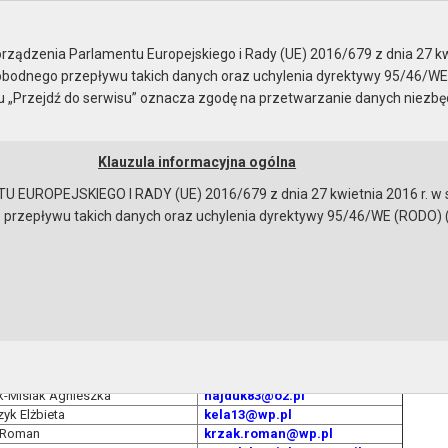
 z radnymi
ządzenia Parlamentu Europejskiego i Rady (UE) 2016/679 z dnia 27 kw
bodnego przepływu takich danych oraz uchylenia dyrektywy 95/46/WE
ku „Przejdź do serwisu” oznacza zgodę na przetwarzanie danych niezb
Klauzula informacyjna ogólna
a
Instrukcja korzystania
Dostępność
EUROPEJSKIEGO I RADY (UE) 2016/679 z dnia 27 kwietnia 2016 r. w s
epływu takich danych oraz uchylenia dyrektywy 95/46/WE (RODO) (Dz.U
radnymi
Imię i nazwisko
Adres email
ak Roland
roland.adamiak@gmail.com
a Magdalena
magda.chmura@onet.eu
wska Iwona
iw.prestiz@gmail.com
afał Józef
rafal.guga@wp.pl
-Misiak Agnieszka
hajduk83@o2.pl
yk Elżbieta
kela13@wp.pl
 Roman
krzak.roman@wp.pl
bowiązującymi przepisami prawa w celu: