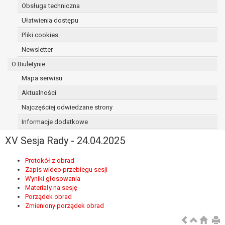
Obsługa techniczna
osoba, której dane dotyczą, wniosła
sprzeciw wobec przetwarzania
Ułatwienia dostępu
danych - do czasu ustalenia czy
Pliki cookies
prawnie uzasadnione podstawy po
Newsletter
stronie administratora są nadrzędne
wobec podstawy sprzeciwu;
O Biuletynie
prawo do przenoszenia danych na
Mapa serwisu
podstawie art. 20 RODO, w przypadku gdy
Aktualności
łącznie spełnione są następujące przesłanki:
przetwarzanie danych odbywa się na
Najczęściej odwiedzane strony
podstawie umowy zawartej z osobą,
Informacje dodatkowe
której dane dotyczą lub na podstawie
XV Sesja Rady - 24.04.2025
zgody wyrażonej przez tą osobę,
przetwarzanie odbywa się w sposób
Protokół z obrad
zautomatyzowany;
Zapis wideo przebiegu sesji
prawo sprzeciwu wobec przetwarzania
Wyniki głosowania
danych na podstawie art. 21 RODO, wobec
Materiały na sesję
przetwarzania danych osobowych, którego
Porządek obrad
Zmieniony porządek obrad
podstawą prawną jest:
niezbędność przetwarzania do