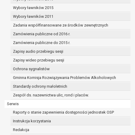
dane osobowe muszą być usunięte w
celu wywiązania się z obowiązku
Wybory ławników 2015
wynikającego z przepisów prawa;
Wybory ławników 2011
prawo do żądania ograniczenia
Zadania współfinansowane ze środków zewnętrznych
przetwarzania danych osobowych na
podstawie art. 18 RODO, w przypadku gdy:
Zamówienia publiczne od 2016 r.
osoba, której dane dotyczą
Zamówienia publiczne do 2015 r.
kwestionuje prawidłowość danych
Zapisy audio przebiegu sesji
osobowych – na okres pozwalający
administratorowi sprawdzić
Zapisy wideo przebiegu sesji
prawidłowość tych danych,
Ochrona sygnalistów
przetwarzanie danych jest niezgodne
Gminna Komisja Rozwiązywania Problemów Alkoholowych
z prawem, a osoba, której dane
Standardy ochrony małoletnich
dotyczą, sprzeciwia się usunięciu
danych, żądając w zamian ich
Zespół ds. nazewnictwa ulic, rond i placów.
ograniczenia,
Serwis
administrator nie potrzebuje już
Raporty o stanie zapewnienia dostępności jednostek OSP
danych dla swoich celów, ale osoba,
której dane dotyczą, potrzebuje ich do
Instrukcja korzystania
ustalenia, obrony lub dochodzenia
Redakcja
roszczeń,