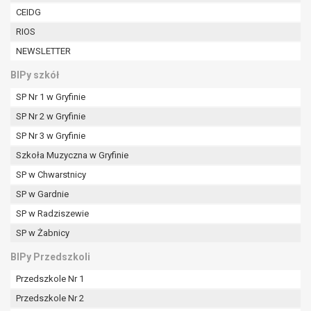
W przypadku gdy przetwarzanie danych
CEIDG
osobowych odbywa się na podstawie zgody osoby
RIOS
na przetwarzanie danych osobowych (art. 6 ust. 1
NEWSLETTER
lit a RODO), przysługuje Pani/Panu prawo do
cofnięcia tej zgody w dowolnym momencie.
BIPy szkół
Cofnięcie to nie ma wpływu na zgodność
SP Nr 1 w Gryfinie
przetwarzania, którego dokonano na podstawie
zgody przed jej cofnięciem.
SP Nr 2 w Gryfinie
Przysługuje Pani/Panu prawo wniesienia skargi do
SP Nr 3 w Gryfinie
organu nadzorczego na niezgodne z prawem
Szkoła Muzyczna w Gryfinie
przetwarzanie Pani/Pana danych osobowych
przez administratora.
SP w Chwarstnicy
Organem właściwym do wniesienia skargi jest
SP w Gardnie
Prezes Urzędu Ochrony Danych Osobowych.
SP w Radziszewie
W zależności od sfery, w której przetwarzane są
SP w Żabnicy
dane osobowe, podanie danych osobowych jest
dobrowolne albo jest wymogiem ustawowym lub
BIPy Przedszkoli
umownym.
Przedszkole Nr 1
Pani/Pana dane nie będą poddawane
zautomatyzowanemu podejmowaniu decyzji, w
Przedszkole Nr 2