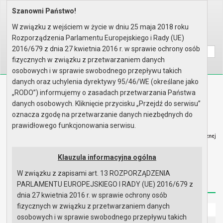
Szanowni Państwo!
Home
Organy
Rada Miejska
IX kadencja Rady Miejskiej
Sesje Rady Miejskiej
XV Sesja Rady - 24.04.2025
W związku z wejściem w życie w dniu 25 maja 2018 roku
Rozporządzenia Parlamentu Europejskiego i Rady (UE)
Wyszukaj na stronie:
A
A
A
2016/679 z dnia 27 kwietnia 2016 r. w sprawie ochrony osób
fizycznych w związku z przetwarzaniem danych
osobowych i w sprawie swobodnego przepływu takich
danych oraz uchylenia dyrektywy 95/46/WE (określane jako
Biuletyn Informacji Publicznej
„RODO”) informujemy o zasadach przetwarzania Państwa
Urząd Miasta i Gminy w Gryfinie
danych osobowych. Kliknięcie przycisku „Przejdź do serwisu”
oznacza zgodę na przetwarzanie danych niezbędnych do
prawidłowego funkcjonowania serwisu.
Klauzula informacyjna ogólna
Strona główna
Mapa serwisu
Aktualności
W związku z zapisami art. 13 ROZPORZĄDZENIA
Redakcja
Instrukcja korzystania
Dostępność
PARLAMENTU EUROPEJSKIEGO I RADY (UE) 2016/679 z
dnia 27 kwietnia 2016 r. w sprawie ochrony osób
fizycznych w związku z przetwarzaniem danych
Strona główna
osobowych i w sprawie swobodnego przepływu takich