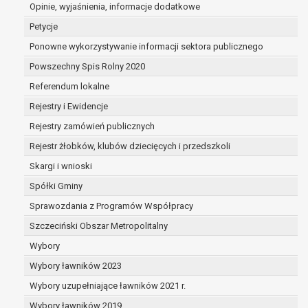
dane są nieprawidłowe lub
Opinie, wyjaśnienia, informacje dodatkowe
niekompletne;
Petycje
prawo do żądania usunięcia danych
Ponowne wykorzystywanie informacji sektora publicznego
osobowych (tzw. prawo do bycia
Powszechny Spis Rolny 2020
zapomnianym) na podstawie art. 17 RODO,
w przypadku gdy:
Referendum lokalne
dane nie są już niezbędne do celów,
Rejestry i Ewidencje
dla których były zebrane lub w inny
Rejestry zamówień publicznych
sposób przetwarzane,
osoba, której dane dotyczą, wniosła
Rejestr żłobków, klubów dziecięcych i przedszkoli
sprzeciw wobec przetwarzania
Skargi i wnioski
danych osobowych,
Spółki Gminy
osoba, której dane dotyczą wycofała
zgodę na przetwarzanie danych
Sprawozdania z Programów Współpracy
osobowych, która jest podstawą
Szczeciński Obszar Metropolitalny
przetwarzania danych i nie ma innej
Wybory
podstawy prawnej przetwarzania
danych,
Wybory ławników 2023
dane osobowe przetwarzane są
Wybory uzupełniające ławników 2021 r.
niezgodnie z prawem,
Wybory ławników 2019