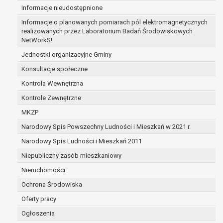
Informacje nieudostępnione
zabezpieczenia ewentualnych roszczeń, a w
przypadku wyrażenia zgody na przetwarzanie
Informacje o planowanych pomiarach pól elektromagnetycznych
danych po zakończeniu i rozliczeniu umowy, do
realizowanych przez Laboratorium Badań Środowiskowych
NetWorkS!
czasu wycofania tej zgody.
Ponadto w przypadku umów o dofinansowanie
Jednostki organizacyjne Gminy
dane osobowe od momentu pozyskania
Konsultacje społeczne
przechowywane są przez okres wynikający z
Kontrola Wewnętrzna
umowy o dofinansowanie zawartej między
beneficjentem a określoną instytucją, trwałości
Kontrole Zewnętrzne
danego projektu i konieczności zachowania
MKZP
dokumentacji projektu do celów kontrolnych.
Narodowy Spis Powszechny Ludności i Mieszkań w 2021 r.
W związku z przetwarzaniem przez
administratora danych osobowych przysługuje
Narodowy Spis Ludności i Mieszkań 2011
Pani/Panu:
Niepubliczny zasób mieszkaniowy
prawo dostępu do treści danych oraz
Nieruchomości
otrzymywania ich kopii na podstawie art. 15
RODO;
Ochrona Środowiska
prawo do żądania sprostowania danych na
Oferty pracy
podstawie art. 16 RODO,
Ogłoszenia
w przypadku gdy: