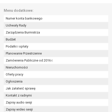
wykonania zadania realizowanego w
interesie publicznym lub w ramach
Menu dodatkowe:
sprawowania władzy publicznej
powierzonej administratorowi bądź
Numer konta bankowego
niezbędność przetwarzania do celów
Uchwały Rady
wynikających z prawnie
Zarządzenia Burmistrza
uzasadnionych interesów
Budżet
realizowanych przez administratora
lub przez stronę trzecią.
Podatki i opłaty
Z przyczyn związanych z Pani/Pana
Planowanie Przestrzenne
szczególną sytuacją. W razie wniesienia
Zamówienia Publiczne od 2016 r.
sprzeciwu, administrator nie może już
Nieruchomości
przetwarzać tych danych osobowych, chyba
że wykaże on istnienie ważnych prawnie
Oferty pracy
uzasadnionych podstaw do przetwarzania,
Ogłoszenia
nadrzędnych wobec interesów, praw i
Jak załatwić sprawę
wolności osoby, której dane dotyczą, lub
podstaw do ustalenia, dochodzenia lub
Kontakt z radnymi
obrony roszczeń.
Zapisy audio sesji
Zapisy wideo sesji