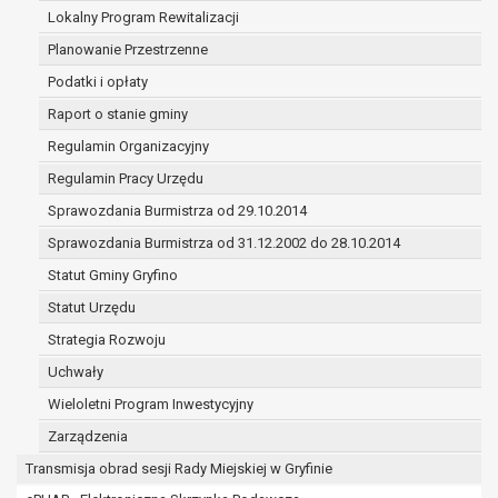
(merytorycznych), a także obowiązków i
Lokalny Program Rewitalizacji
zadań zleconych przez instytucje
Planowanie Przestrzenne
nadrzędne wobec Gminy;
Podatki i opłaty
zawarcia i realizacji umów;
ochrony żywotnych interesów osoby, której
Raport o stanie gminy
dane dotyczą, lub innej osoby fizycznej;
Regulamin Organizacyjny
wykonania zadania realizowanego w
Regulamin Pracy Urzędu
interesie publicznym lub w ramach
sprawowania władzy publicznej
Sprawozdania Burmistrza od 29.10.2014
powierzonej administratorowi;
Sprawozdania Burmistrza od 31.12.2002 do 28.10.2014
w pozostałych przypadkach dane osobowe
Statut Gminy Gryfino
przetwarzane są wyłącznie na podstawie
wcześniej udzielonej zgody w zakresie i celu
Statut Urzędu
określonym w treści zgody.
Strategia Rozwoju
W związku z przetwarzaniem danych w celu
Uchwały
wskazanym w pkt. 3, dane osobowe mogą być
udostępniane innym upoważnionym odbiorcom lub
Wieloletni Program Inwestycyjny
kategoriom odbiorców danych osobowych.
Zarządzenia
Odbiorcami mogą być:
Transmisja obrad sesji Rady Miejskiej w Gryfinie
podmioty, które przetwarzają dane