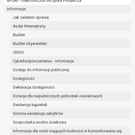
ePUAP - Elektroniczna Skrzynka Podawcza
osobowe w imieniu administratora na
podstawie zawartej z nim umowy
Informacje
powierzenia przetwarzania danych
Jak załatwić sprawę
osobowych;
Audyt Wewnętrzny
podmioty upoważnione do odbioru danych
osobowych na podstawie odpowiednich
Budżet
przepisów prawa.
Budżet obywatelski
Pani/Pana dane osobowe będą przetwarzane
CEIDG
przez okres niezbędny do realizacji celu dla jakiego
zostały zebrane oraz zgodnie z terminami
Cyberbezpieczeństwo - informacje
archiwizacji określonymi przez przepisy prawa
Dostęp do informacji publicznej
powszechnie obowiązującego.
Dostępność
W przypadku, gdy dane osobowe przetwarzane są
na podstawie zgody osoby, której dane dotyczą
Deklaracja dostępności
przetwarzanie odbywa się do czasu wycofania tej
Dotacje dla niepublicznych jednostek oświatowych
zgody.
Ewidencja kąpielisk
W przypadku, gdy dane osobowe przetwarzane są
Gminna ewidencja zabytków
w celu zawarcia i realizacji umowy przetwarzanie
odbywa się przez okres niezbędny do realizacji
Gospodarka wodno-ściekowa
zawartej umowy, a po tym czasie w zakresie
Informacja dla osób mających trudności w komunikowaniu się
wymaganym przez przepisy prawa lub dla