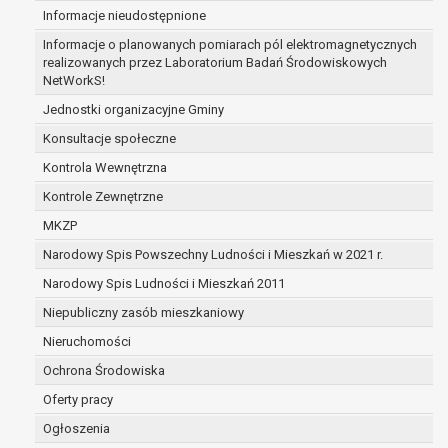
Informacje nieudostępnione
zabezpieczenia ewentualnych roszczeń, a w
przypadku wyrażenia zgody na przetwarzanie
Informacje o planowanych pomiarach pól elektromagnetycznych
danych po zakończeniu i rozliczeniu umowy, do
realizowanych przez Laboratorium Badań Środowiskowych
NetWorkS!
czasu wycofania tej zgody.
Ponadto w przypadku umów o dofinansowanie
Jednostki organizacyjne Gminy
dane osobowe od momentu pozyskania
Konsultacje społeczne
przechowywane są przez okres wynikający z
Kontrola Wewnętrzna
umowy o dofinansowanie zawartej między
beneficjentem a określoną instytucją, trwałości
Kontrole Zewnętrzne
danego projektu i konieczności zachowania
MKZP
dokumentacji projektu do celów kontrolnych.
Narodowy Spis Powszechny Ludności i Mieszkań w 2021 r.
W związku z przetwarzaniem przez
administratora danych osobowych przysługuje
Narodowy Spis Ludności i Mieszkań 2011
Pani/Panu:
Niepubliczny zasób mieszkaniowy
prawo dostępu do treści danych oraz
Nieruchomości
otrzymywania ich kopii na podstawie art. 15
RODO;
Ochrona Środowiska
prawo do żądania sprostowania danych na
Oferty pracy
podstawie art. 16 RODO,
Ogłoszenia
w przypadku gdy: