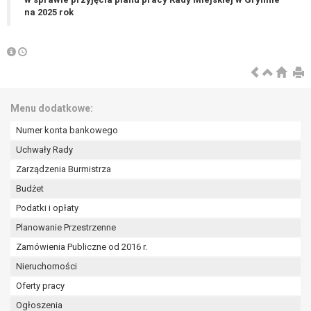
wykonania zadania realizowanego w
na 2025 rok
interesie publicznym lub w ramach
sprawowania władzy publicznej
powierzonej administratorowi bądź
niezbędność przetwarzania do celów
wynikających z prawnie
uzasadnionych interesów
Menu dodatkowe:
realizowanych przez administratora
lub przez stronę trzecią.
Numer konta bankowego
Z przyczyn związanych z Pani/Pana
Uchwały Rady
szczególną sytuacją. W razie wniesienia
Zarządzenia Burmistrza
sprzeciwu, administrator nie może już
przetwarzać tych danych osobowych, chyba
Budżet
że wykaże on istnienie ważnych prawnie
Podatki i opłaty
uzasadnionych podstaw do przetwarzania,
Planowanie Przestrzenne
nadrzędnych wobec interesów, praw i
Zamówienia Publiczne od 2016 r.
wolności osoby, której dane dotyczą, lub
podstaw do ustalenia, dochodzenia lub
Nieruchomości
obrony roszczeń.
Oferty pracy
Ogłoszenia