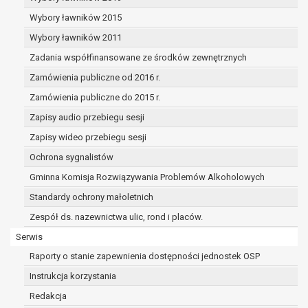
dane osobowe muszą być usunięte w
celu wywiązania się z obowiązku
Wybory ławników 2015
wynikającego z przepisów prawa;
Wybory ławników 2011
prawo do żądania ograniczenia
Zadania współfinansowane ze środków zewnętrznych
przetwarzania danych osobowych na
podstawie art. 18 RODO, w przypadku gdy:
Zamówienia publiczne od 2016 r.
osoba, której dane dotyczą
Zamówienia publiczne do 2015 r.
kwestionuje prawidłowość danych
Zapisy audio przebiegu sesji
osobowych – na okres pozwalający
administratorowi sprawdzić
Zapisy wideo przebiegu sesji
prawidłowość tych danych,
Ochrona sygnalistów
przetwarzanie danych jest niezgodne
Gminna Komisja Rozwiązywania Problemów Alkoholowych
z prawem, a osoba, której dane
Standardy ochrony małoletnich
dotyczą, sprzeciwia się usunięciu
danych, żądając w zamian ich
Zespół ds. nazewnictwa ulic, rond i placów.
ograniczenia,
Serwis
administrator nie potrzebuje już
Raporty o stanie zapewnienia dostępności jednostek OSP
danych dla swoich celów, ale osoba,
której dane dotyczą, potrzebuje ich do
Instrukcja korzystania
ustalenia, obrony lub dochodzenia
Redakcja
roszczeń,