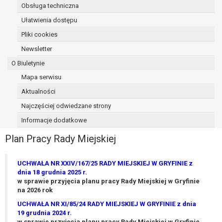
Obsługa techniczna
osoba, której dane dotyczą, wniosła
sprzeciw wobec przetwarzania
Ułatwienia dostępu
danych - do czasu ustalenia czy
Pliki cookies
prawnie uzasadnione podstawy po
Newsletter
stronie administratora są nadrzędne
wobec podstawy sprzeciwu;
O Biuletynie
prawo do przenoszenia danych na
Mapa serwisu
podstawie art. 20 RODO, w przypadku gdy
Aktualności
łącznie spełnione są następujące przesłanki:
przetwarzanie danych odbywa się na
Najczęściej odwiedzane strony
podstawie umowy zawartej z osobą,
Informacje dodatkowe
której dane dotyczą lub na podstawie
Plan Pracy Rady Miejskiej
zgody wyrażonej przez tą osobę,
przetwarzanie odbywa się w sposób
zautomatyzowany;
UCHWAŁA NR XXIV/167/25 RADY MIEJSKIEJ W GRYFINIE z
prawo sprzeciwu wobec przetwarzania
dnia 18 grudnia 2025 r.
w sprawie przyjęcia planu pracy Rady Miejskiej w Gryfinie
danych na podstawie art. 21 RODO, wobec
na 2026 rok
przetwarzania danych osobowych, którego
podstawą prawną jest:
UCHWAŁA NR XI/85/24 RADY MIEJSKIEJ W GRYFINIE z dnia
19 grudnia 2024 r.
niezbędność przetwarzania do
w sprawie przyjęcia planu pracy Rady Miejskiej w Gryfinie