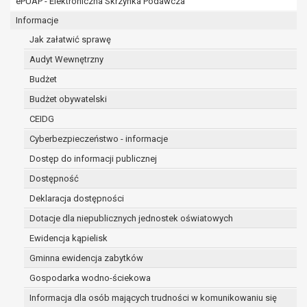
ePUAP - Elektroniczna Skrzynka Podawcza
osobowe w imieniu administratora na
podstawie zawartej z nim umowy
Informacje
powierzenia przetwarzania danych
Jak załatwić sprawę
osobowych;
Audyt Wewnętrzny
podmioty upoważnione do odbioru danych
osobowych na podstawie odpowiednich
Budżet
przepisów prawa.
Budżet obywatelski
Pani/Pana dane osobowe będą przetwarzane
CEIDG
przez okres niezbędny do realizacji celu dla jakiego
zostały zebrane oraz zgodnie z terminami
Cyberbezpieczeństwo - informacje
archiwizacji określonymi przez przepisy prawa
Dostęp do informacji publicznej
powszechnie obowiązującego.
Dostępność
W przypadku, gdy dane osobowe przetwarzane są
na podstawie zgody osoby, której dane dotyczą
Deklaracja dostępności
przetwarzanie odbywa się do czasu wycofania tej
Dotacje dla niepublicznych jednostek oświatowych
zgody.
Ewidencja kąpielisk
W przypadku, gdy dane osobowe przetwarzane są
Gminna ewidencja zabytków
w celu zawarcia i realizacji umowy przetwarzanie
odbywa się przez okres niezbędny do realizacji
Gospodarka wodno-ściekowa
zawartej umowy, a po tym czasie w zakresie
Informacja dla osób mających trudności w komunikowaniu się
wymaganym przez przepisy prawa lub dla