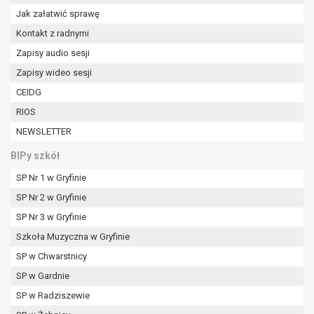
W przypadku gdy przetwarzanie danych
Jak załatwić sprawę
osobowych odbywa się na podstawie zgody osoby
Kontakt z radnymi
na przetwarzanie danych osobowych (art. 6 ust. 1
lit a RODO), przysługuje Pani/Panu prawo do
Zapisy audio sesji
cofnięcia tej zgody w dowolnym momencie.
Zapisy wideo sesji
Cofnięcie to nie ma wpływu na zgodność
CEIDG
przetwarzania, którego dokonano na podstawie
RIOS
zgody przed jej cofnięciem.
Przysługuje Pani/Panu prawo wniesienia skargi do
NEWSLETTER
organu nadzorczego na niezgodne z prawem
BIPy szkół
przetwarzanie Pani/Pana danych osobowych
przez administratora.
SP Nr 1 w Gryfinie
Organem właściwym do wniesienia skargi jest
SP Nr 2 w Gryfinie
Prezes Urzędu Ochrony Danych Osobowych.
SP Nr 3 w Gryfinie
W zależności od sfery, w której przetwarzane są
Szkoła Muzyczna w Gryfinie
dane osobowe, podanie danych osobowych jest
dobrowolne albo jest wymogiem ustawowym lub
SP w Chwarstnicy
umownym.
SP w Gardnie
Pani/Pana dane nie będą poddawane
SP w Radziszewie
zautomatyzowanemu podejmowaniu decyzji, w