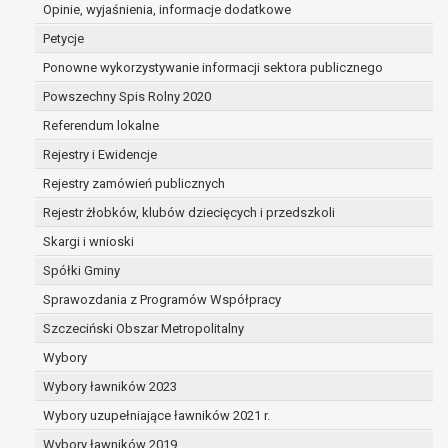
dane są nieprawidłowe lub
Opinie, wyjaśnienia, informacje dodatkowe
niekompletne;
Petycje
prawo do żądania usunięcia danych
Ponowne wykorzystywanie informacji sektora publicznego
osobowych (tzw. prawo do bycia
Powszechny Spis Rolny 2020
zapomnianym) na podstawie art. 17 RODO,
w przypadku gdy:
Referendum lokalne
dane nie są już niezbędne do celów,
Rejestry i Ewidencje
dla których były zebrane lub w inny
Rejestry zamówień publicznych
sposób przetwarzane,
osoba, której dane dotyczą, wniosła
Rejestr żłobków, klubów dziecięcych i przedszkoli
sprzeciw wobec przetwarzania
Skargi i wnioski
danych osobowych,
Spółki Gminy
osoba, której dane dotyczą wycofała
zgodę na przetwarzanie danych
Sprawozdania z Programów Współpracy
osobowych, która jest podstawą
Szczeciński Obszar Metropolitalny
przetwarzania danych i nie ma innej
Wybory
podstawy prawnej przetwarzania
danych,
Wybory ławników 2023
dane osobowe przetwarzane są
Wybory uzupełniające ławników 2021 r.
niezgodnie z prawem,
Wybory ławników 2019