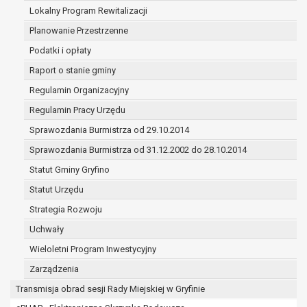
(merytorycznych), a także obowiązków i
Lokalny Program Rewitalizacji
zadań zleconych przez instytucje
Planowanie Przestrzenne
nadrzędne wobec Gminy;
Podatki i opłaty
zawarcia i realizacji umów;
ochrony żywotnych interesów osoby, której
Raport o stanie gminy
dane dotyczą, lub innej osoby fizycznej;
Regulamin Organizacyjny
wykonania zadania realizowanego w
Regulamin Pracy Urzędu
interesie publicznym lub w ramach
sprawowania władzy publicznej
Sprawozdania Burmistrza od 29.10.2014
powierzonej administratorowi;
Sprawozdania Burmistrza od 31.12.2002 do 28.10.2014
w pozostałych przypadkach dane osobowe
Statut Gminy Gryfino
przetwarzane są wyłącznie na podstawie
wcześniej udzielonej zgody w zakresie i celu
Statut Urzędu
określonym w treści zgody.
Strategia Rozwoju
W związku z przetwarzaniem danych w celu
Uchwały
wskazanym w pkt. 3, dane osobowe mogą być
udostępniane innym upoważnionym odbiorcom lub
Wieloletni Program Inwestycyjny
kategoriom odbiorców danych osobowych.
Zarządzenia
Odbiorcami mogą być:
Transmisja obrad sesji Rady Miejskiej w Gryfinie
podmioty, które przetwarzają dane