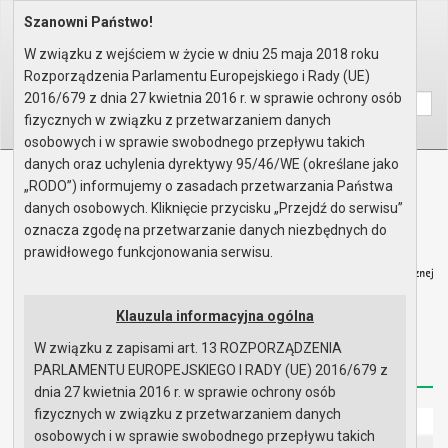
Szanowni Państwo!
Home
Organy
Rada Miejska
IX kadencja Rady Miejskiej
Plan Pracy Rady Miejskiej
W związku z wejściem w życie w dniu 25 maja 2018 roku
Rozporządzenia Parlamentu Europejskiego i Rady (UE)
Wyszukaj na stronie:
A
A
A
2016/679 z dnia 27 kwietnia 2016 r. w sprawie ochrony osób
fizycznych w związku z przetwarzaniem danych
osobowych i w sprawie swobodnego przepływu takich
danych oraz uchylenia dyrektywy 95/46/WE (określane jako
Biuletyn Informacji Publicznej
„RODO”) informujemy o zasadach przetwarzania Państwa
Urząd Miasta i Gminy w Gryfinie
danych osobowych. Kliknięcie przycisku „Przejdź do serwisu”
oznacza zgodę na przetwarzanie danych niezbędnych do
prawidłowego funkcjonowania serwisu.
Klauzula informacyjna ogólna
Strona główna
Mapa serwisu
Aktualności
W związku z zapisami art. 13 ROZPORZĄDZENIA
Redakcja
Instrukcja korzystania
Dostępność
PARLAMENTU EUROPEJSKIEGO I RADY (UE) 2016/679 z
dnia 27 kwietnia 2016 r. w sprawie ochrony osób
fizycznych w związku z przetwarzaniem danych
Strona główna
osobowych i w sprawie swobodnego przepływu takich