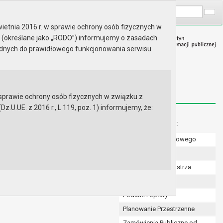
A
Wyszukaj na stronie:
A
A
ietnia 2016 r. w sprawie ochrony osób fizycznych w
 (określane jako „RODO”) informujemy o zasadach
ędnych do prawidłowego funkcjonowania serwisu.
prawie ochrony osób fizycznych w związku z
.UE. z 2016 r., L 119, poz. 1) informujemy, że:
Menu dodatkowe:
Numer konta bankowego
Uchwały Rady
Zarządzenia Burmistrza
Budżet
Podatki i opłaty
Planowanie Przestrzenne
Zamówienia Publiczne od