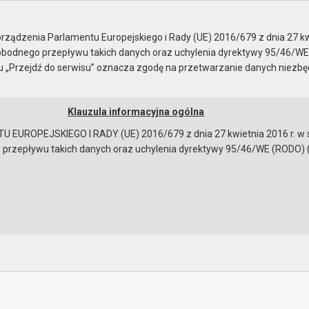
mieszkańca
ządzenia Parlamentu Europejskiego i Rady (UE) 2016/679 z dnia 27 kw
bodnego przepływu takich danych oraz uchylenia dyrektywy 95/46/WE
ku „Przejdź do serwisu” oznacza zgodę na przetwarzanie danych niezb
Klauzula informacyjna ogólna
a
Instrukcja korzystania
Dostępność
EUROPEJSKIEGO I RADY (UE) 2016/679 z dnia 27 kwietnia 2016 r. w s
epływu takich danych oraz uchylenia dyrektywy 95/46/WE (RODO) (Dz.U
szkańca
mieszkańca:
https://gryfino.esesja.pl/
bowiązującymi przepisami prawa w celu: