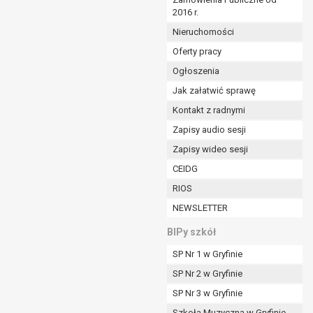
2016 r.
ym (Dz.U. z 2017r., poz. 1875 ze zm.) oraz z
 wobec Gminy;
Nieruchomości
Oferty pracy
Ogłoszenia
ministratorowi;
ie i celu określonym w treści zgody.
Jak załatwić sprawę
m odbiorcom lub kategoriom odbiorców danych
Kontakt z radnymi
Zapisy audio sesji
ia przetwarzania danych osobowych;
Zapisy wideo sesji
e z terminami archiwizacji określonymi przez
CEIDG
RIOS
o czasu wycofania tej zgody.
NEWSLETTER
ezbędny do realizacji zawartej umowy, a po tym
ia zgody na przetwarzanie danych po zakończeniu i
BIPy szkół
SP Nr 1 w Gryfinie
jący z umowy o dofinansowanie zawartej między
SP Nr 2 w Gryfinie
ntrolnych.
SP Nr 3 w Gryfinie
Szkoła Muzyczna w Gryfinie