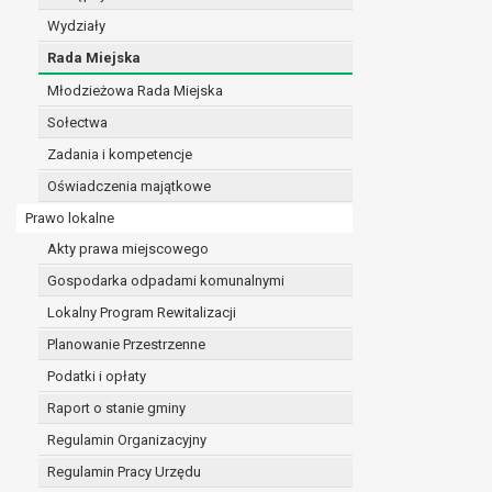
realizacji zadań wynikających z przepisów prawa
Wydziały
szeregu ustaw kompetencyjnych (merytorycznych
Rada Miejska
zawarcia i realizacji umów;
Młodzieżowa Rada Miejska
ochrony żywotnych interesów osoby, której dane d
wykonania zadania realizowanego w interesie p
Sołectwa
w pozostałych przypadkach dane osobowe przetw
Zadania i kompetencje
W związku z przetwarzaniem danych w celu wskazany
Oświadczenia majątkowe
osobowych. Odbiorcami mogą być:
podmioty, które przetwarzają dane osobowe w i
Prawo lokalne
podmioty upoważnione do odbioru danych osob
Akty prawa miejscowego
Pani/Pana dane osobowe będą przetwarzane przez okres
Gospodarka odpadami komunalnymi
przepisy prawa powszechnie obowiązującego.
W przypadku, gdy dane osobowe przetwarzane są na po
Lokalny Program Rewitalizacji
W przypadku, gdy dane osobowe przetwarzane są w celu
Planowanie Przestrzenne
czasie w zakresie wymaganym przez przepisy prawa lu
Podatki i opłaty
rozliczeniu umowy, do czasu wycofania tej zgody.
Raport o stanie gminy
Ponadto w przypadku umów o dofinansowanie dane o
beneficjentem a określoną instytucją, trwałości daneg
Regulamin Organizacyjny
W związku z przetwarzaniem przez administratora da
Regulamin Pracy Urzędu
prawo dostępu do treści danych oraz otrzymywan