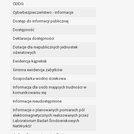
niezbędność przetwarzania do wykonania 
CEIDG
administratorowi bądź
Cyberbezpieczeństwo - informacje
niezbędność przetwarzania do celów wynik
Z przyczyn związanych z Pani/Pana szczególną s
Dostęp do informacji publicznej
on istnienie ważnych prawnie uzasadnionych pod
Dostępność
ustalenia, dochodzenia lub obrony roszczeń.
Deklaracja dostępności
Dotacje dla niepublicznych jednostek
W przypadku gdy przetwarzanie danych osobowych odby
oświatowych
prawo do cofnięcia tej zgody w dowolnym momencie. C
Ewidencja kąpielisk
Przysługuje Pani/Panu prawo wniesienia skargi do o
Gminna ewidencja zabytków
Organem właściwym do wniesienia skargi jest Prezes
W zależności od sfery, w której przetwarzane są da
Gospodarka wodno-ściekowa
Pani/Pana dane nie będą poddawane zautomatyzowane
Informacja dla osób mających trudności w
komunikowaniu się
Informacje nieudostępnione
Informacje o planowanych pomiarach pól
elektromagnetycznych realizowanych przez
Laboratorium Badań Środowiskowych
NetWorkS!