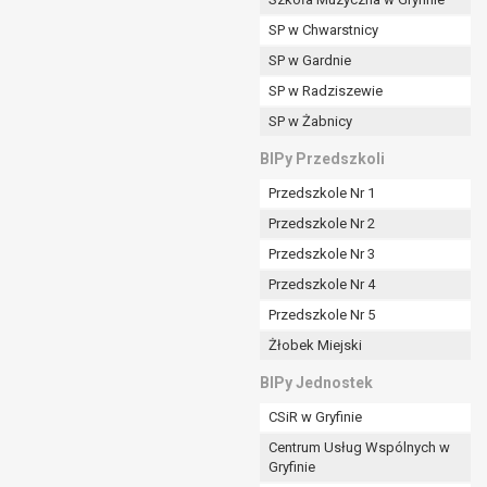
SP w Chwarstnicy
SP w Gardnie
padku gdy:
SP w Radziszewie
SP w Żabnicy
nia danych i nie ma innej podstawy prawnej
BIPy Przedszkoli
Przedszkole Nr 1
Przedszkole Nr 2
Przedszkole Nr 3
wi sprawdzić prawidłowość tych danych,
Przedszkole Nr 4
ądając w zamian ich ograniczenia,
Przedszkole Nr 5
enia, obrony lub dochodzenia roszczeń,
Żłobek Miejski
sadnione podstawy po stronie administratora są
BIPy Jednostek
i:
CSiR w Gryfinie
zgody wyrażonej przez tą osobę,
Centrum Usług Wspólnych w
órego podstawą prawną jest:
Gryfinie