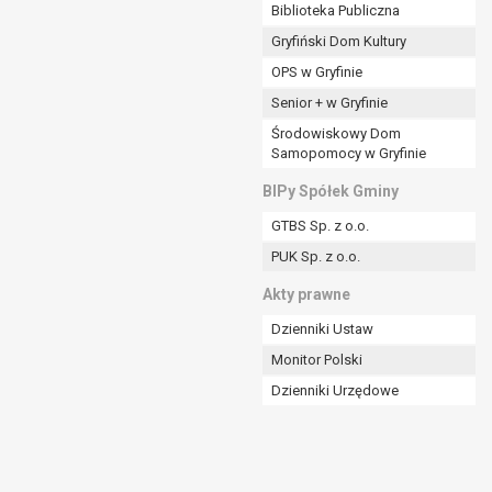
ania władzy publicznej powierzonej
Biblioteka Publiczna
Gryfiński Dom Kultury
stratora lub przez stronę trzecią.
OPS w Gryfinie
rzetwarzać tych danych osobowych, chyba że wykaże
osoby, której dane dotyczą, lub podstaw do
Senior + w Gryfinie
Środowiskowy Dom
Samopomocy w Gryfinie
art. 6 ust. 1 lit a RODO), przysługuje Pani/Panu
BIPy Spółek Gminy
no na podstawie zgody przed jej cofnięciem.
GTBS Sp. z o.o.
nych osobowych przez administratora.
PUK Sp. z o.o.
mogiem ustawowym lub umownym.
Akty prawne
Dzienniki Ustaw
Monitor Polski
Dzienniki Urzędowe