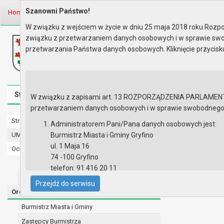
Szanowni Państwo!
Home
Organy
Rada Miejska
IX kadencja Rady Miejskiej
Portal 
W związku z wejściem w życie w dniu 25 maja 2018 roku Rozpor
związku z przetwarzaniem danych osobowych i w sprawie swo
Biuletyn Informacji Publicznej
przetwarzania Państwa danych osobowych. Kliknięcie przycis
Urząd Miasta i Gminy w Gryfinie
Strona główna
Mapa serwisu
Aktualności
Redakcj
W związku z zapisami art. 13 ROZPORZĄDZENIA PARLAMENTU 
przetwarzaniem danych osobowych i w sprawie swobodnego prz
Strona główna
Portal mie
Administratorem Pani/Pana danych osobowych jest:
UMiG - telefony wewnętrzne
Burmistrz Miasta i Gminy Gryfino
Link do portalu 
ul. 1 Maja 16
Ochrona danych osobowych
74 -100 Gryfino
Urząd Miasta i Gminy w Gryfinie
telefon: 91 416 20 11
Straż Miejska
e-mail:
burmistrz@gryfino.pl
Przejdź do serwisu
Dane kontaktowe Inspektora Ochrony Danych:
Organy
telefon: 91 416 20 11
Burmistrz Miasta i Gminy
e-mail:
iod@gryfino.pl
Zastępcy Burmistrza
Pani/Pana dane osobowe przetwarzane są zgodnie z o