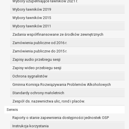
dane osobowe muszą być usunięte w
Wybory uzupełniające ławników 2021 r.
celu wywiązania się z obowiązku
Wybory ławników 2019
wynikającego z przepisów prawa;
Wybory ławników 2015
prawo do żądania ograniczenia
przetwarzania danych osobowych na
Wybory ławników 2011
podstawie art. 18 RODO, w przypadku gdy:
Zadania współfinansowane ze środków zewnętrznych
osoba, której dane dotyczą
Zamówienia publiczne od 2016 r.
kwestionuje prawidłowość danych
osobowych – na okres pozwalający
Zamówienia publiczne do 2015 r.
administratorowi sprawdzić
Zapisy audio przebiegu sesji
prawidłowość tych danych,
Zapisy wideo przebiegu sesji
przetwarzanie danych jest niezgodne
Ochrona sygnalistów
z prawem, a osoba, której dane
dotyczą, sprzeciwia się usunięciu
Gminna Komisja Rozwiązywania Problemów Alkoholowych
danych, żądając w zamian ich
Standardy ochrony małoletnich
ograniczenia,
Zespół ds. nazewnictwa ulic, rond i placów.
administrator nie potrzebuje już
danych dla swoich celów, ale osoba,
Serwis
której dane dotyczą, potrzebuje ich do
Raporty o stanie zapewnienia dostępności jednostek OSP
ustalenia, obrony lub dochodzenia
Instrukcja korzystania
roszczeń,