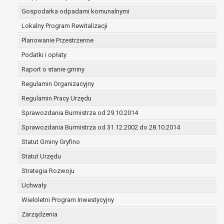
(merytorycznych), a także obowiązków i
Gospodarka odpadami komunalnymi
zadań zleconych przez instytucje
Lokalny Program Rewitalizacji
nadrzędne wobec Gminy;
zawarcia i realizacji umów;
Planowanie Przestrzenne
ochrony żywotnych interesów osoby, której
Podatki i opłaty
dane dotyczą, lub innej osoby fizycznej;
Raport o stanie gminy
wykonania zadania realizowanego w
interesie publicznym lub w ramach
Regulamin Organizacyjny
sprawowania władzy publicznej
Regulamin Pracy Urzędu
powierzonej administratorowi;
Sprawozdania Burmistrza od 29.10.2014
w pozostałych przypadkach dane osobowe
przetwarzane są wyłącznie na podstawie
Sprawozdania Burmistrza od 31.12.2002 do 28.10.2014
wcześniej udzielonej zgody w zakresie i celu
Statut Gminy Gryfino
określonym w treści zgody.
Statut Urzędu
W związku z przetwarzaniem danych w celu
wskazanym w pkt. 3, dane osobowe mogą być
Strategia Rozwoju
udostępniane innym upoważnionym odbiorcom lub
Uchwały
kategoriom odbiorców danych osobowych.
Wieloletni Program Inwestycyjny
Odbiorcami mogą być:
Zarządzenia
podmioty, które przetwarzają dane