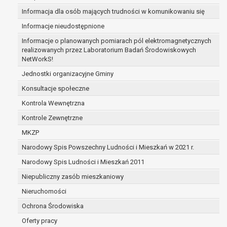
zabezpieczenia ewentualnych roszczeń, a w
Informacja dla osób mających trudności w komunikowaniu się
przypadku wyrażenia zgody na przetwarzanie
Informacje nieudostępnione
danych po zakończeniu i rozliczeniu umowy, do
Informacje o planowanych pomiarach pól elektromagnetycznych
czasu wycofania tej zgody.
realizowanych przez Laboratorium Badań Środowiskowych
Ponadto w przypadku umów o dofinansowanie
NetWorkS!
dane osobowe od momentu pozyskania
Jednostki organizacyjne Gminy
przechowywane są przez okres wynikający z
umowy o dofinansowanie zawartej między
Konsultacje społeczne
beneficjentem a określoną instytucją, trwałości
Kontrola Wewnętrzna
danego projektu i konieczności zachowania
Kontrole Zewnętrzne
dokumentacji projektu do celów kontrolnych.
W związku z przetwarzaniem przez
MKZP
administratora danych osobowych przysługuje
Narodowy Spis Powszechny Ludności i Mieszkań w 2021 r.
Pani/Panu:
Narodowy Spis Ludności i Mieszkań 2011
prawo dostępu do treści danych oraz
otrzymywania ich kopii na podstawie art. 15
Niepubliczny zasób mieszkaniowy
RODO;
Nieruchomości
prawo do żądania sprostowania danych na
Ochrona Środowiska
podstawie art. 16 RODO,
w przypadku gdy:
Oferty pracy