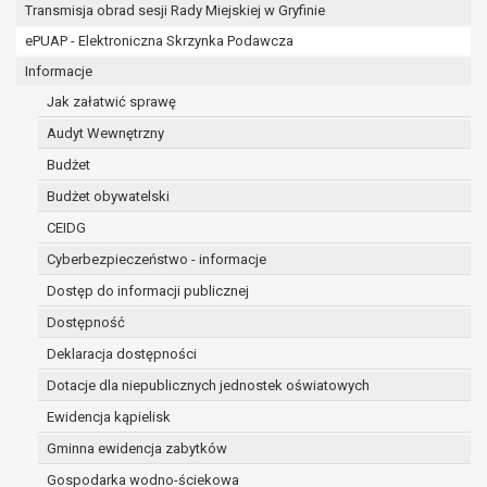
osobowe w imieniu administratora na
Transmisja obrad sesji Rady Miejskiej w Gryfinie
podstawie zawartej z nim umowy
ePUAP - Elektroniczna Skrzynka Podawcza
powierzenia przetwarzania danych
Informacje
osobowych;
podmioty upoważnione do odbioru danych
Jak załatwić sprawę
osobowych na podstawie odpowiednich
Audyt Wewnętrzny
przepisów prawa.
Budżet
Pani/Pana dane osobowe będą przetwarzane
przez okres niezbędny do realizacji celu dla jakiego
Budżet obywatelski
zostały zebrane oraz zgodnie z terminami
CEIDG
archiwizacji określonymi przez przepisy prawa
Cyberbezpieczeństwo - informacje
powszechnie obowiązującego.
W przypadku, gdy dane osobowe przetwarzane są
Dostęp do informacji publicznej
na podstawie zgody osoby, której dane dotyczą
Dostępność
przetwarzanie odbywa się do czasu wycofania tej
Deklaracja dostępności
zgody.
Dotacje dla niepublicznych jednostek oświatowych
W przypadku, gdy dane osobowe przetwarzane są
w celu zawarcia i realizacji umowy przetwarzanie
Ewidencja kąpielisk
odbywa się przez okres niezbędny do realizacji
Gminna ewidencja zabytków
zawartej umowy, a po tym czasie w zakresie
Gospodarka wodno-ściekowa
wymaganym przez przepisy prawa lub dla