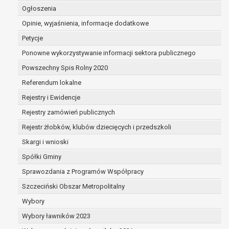
dane są nieprawidłowe lub
Ogłoszenia
niekompletne;
Opinie, wyjaśnienia, informacje dodatkowe
prawo do żądania usunięcia danych
Petycje
osobowych (tzw. prawo do bycia
zapomnianym) na podstawie art. 17 RODO,
Ponowne wykorzystywanie informacji sektora publicznego
w przypadku gdy:
Powszechny Spis Rolny 2020
dane nie są już niezbędne do celów,
Referendum lokalne
dla których były zebrane lub w inny
sposób przetwarzane,
Rejestry i Ewidencje
osoba, której dane dotyczą, wniosła
Rejestry zamówień publicznych
sprzeciw wobec przetwarzania
Rejestr żłobków, klubów dziecięcych i przedszkoli
danych osobowych,
osoba, której dane dotyczą wycofała
Skargi i wnioski
zgodę na przetwarzanie danych
Spółki Gminy
osobowych, która jest podstawą
Sprawozdania z Programów Współpracy
przetwarzania danych i nie ma innej
podstawy prawnej przetwarzania
Szczeciński Obszar Metropolitalny
danych,
Wybory
dane osobowe przetwarzane są
Wybory ławników 2023
niezgodnie z prawem,