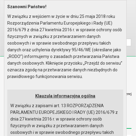
Szanowni Państwo!
Home
Organy
Rada Miejska
IX kadencja Rady Miejskiej
Komisje
Komisja do spraw Statutu Gminy..
W związku z wejściem w życie w dniu 25 maja 2018 roku
Rok 2025 - posiedzenia
Posiedzenie z 30 lipca 2025 r.
Rozporządzenia Parlamentu Europejskiego i Rady (UE)
Porządek obrad
2016/679 z dnia 27 kwietnia 2016 r. w sprawie ochrony osób
Wyszukaj na stronie:
A
A
fizycznych w związku z przetwarzaniem danych
A
osobowych i w sprawie swobodnego przepływu takich
danych oraz uchylenia dyrektywy 95/46/WE (określane jako
„RODO”) informujemy o zasadach przetwarzania Państwa
danych osobowych. Kliknięcie przycisku „Przejdź do serwisu”
Biuletyn Informacji Publicznej
oznacza zgodę na przetwarzanie danych niezbędnych do
Urząd Miasta i Gminy w Gryfinie
prawidłowego funkcjonowania serwisu.
Klauzula informacyjna ogólna
W związku z zapisami art. 13 ROZPORZĄDZENIA
Strona główna
Mapa serwisu
Aktualności
PARLAMENTU EUROPEJSKIEGO I RADY (UE) 2016/679 z
dnia 27 kwietnia 2016 r. w sprawie ochrony osób
Redakcja
Instrukcja korzystania
Dostępność
fizycznych w związku z przetwarzaniem danych
osobowych i w sprawie swobodnego przepływu takich