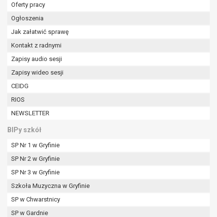
W przypadku gdy przetwarzanie danych
Oferty pracy
osobowych odbywa się na podstawie zgody osoby
Ogłoszenia
na przetwarzanie danych osobowych (art. 6 ust. 1
Jak załatwić sprawę
lit a RODO), przysługuje Pani/Panu prawo do
Kontakt z radnymi
cofnięcia tej zgody w dowolnym momencie.
Cofnięcie to nie ma wpływu na zgodność
Zapisy audio sesji
przetwarzania, którego dokonano na podstawie
Zapisy wideo sesji
zgody przed jej cofnięciem.
CEIDG
Przysługuje Pani/Panu prawo wniesienia skargi do
RIOS
organu nadzorczego na niezgodne z prawem
przetwarzanie Pani/Pana danych osobowych
NEWSLETTER
przez administratora.
BIPy szkół
Organem właściwym do wniesienia skargi jest
Prezes Urzędu Ochrony Danych Osobowych.
SP Nr 1 w Gryfinie
W zależności od sfery, w której przetwarzane są
SP Nr 2 w Gryfinie
dane osobowe, podanie danych osobowych jest
SP Nr 3 w Gryfinie
dobrowolne albo jest wymogiem ustawowym lub
umownym.
Szkoła Muzyczna w Gryfinie
Pani/Pana dane nie będą poddawane
SP w Chwarstnicy
zautomatyzowanemu podejmowaniu decyzji, w
SP w Gardnie