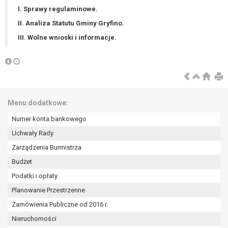
wykonania zadania realizowanego w
I. Sprawy regulaminowe.
interesie publicznym lub w ramach
II. Analiza Statutu Gminy Gryfino.
sprawowania władzy publicznej
powierzonej administratorowi bądź
III. Wolne wnioski i informacje.
niezbędność przetwarzania do celów
wynikających z prawnie
uzasadnionych interesów
realizowanych przez administratora
lub przez stronę trzecią.
Menu dodatkowe:
Z przyczyn związanych z Pani/Pana
szczególną sytuacją. W razie wniesienia
Numer konta bankowego
sprzeciwu, administrator nie może już
Uchwały Rady
przetwarzać tych danych osobowych, chyba
Zarządzenia Burmistrza
że wykaże on istnienie ważnych prawnie
uzasadnionych podstaw do przetwarzania,
Budżet
nadrzędnych wobec interesów, praw i
Podatki i opłaty
wolności osoby, której dane dotyczą, lub
Planowanie Przestrzenne
podstaw do ustalenia, dochodzenia lub
Zamówienia Publiczne od 2016 r.
obrony roszczeń.
Nieruchomości