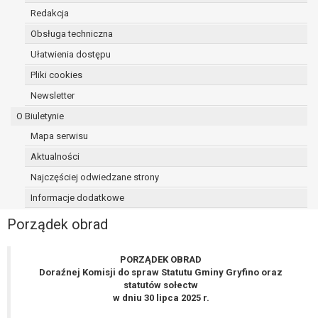
osoba, której dane dotyczą, wniosła
Redakcja
sprzeciw wobec przetwarzania
Obsługa techniczna
danych - do czasu ustalenia czy
Ułatwienia dostępu
prawnie uzasadnione podstawy po
stronie administratora są nadrzędne
Pliki cookies
wobec podstawy sprzeciwu;
Newsletter
prawo do przenoszenia danych na
O Biuletynie
podstawie art. 20 RODO, w przypadku gdy
łącznie spełnione są następujące przesłanki:
Mapa serwisu
przetwarzanie danych odbywa się na
Aktualności
podstawie umowy zawartej z osobą,
Najczęściej odwiedzane strony
której dane dotyczą lub na podstawie
Informacje dodatkowe
zgody wyrażonej przez tą osobę,
przetwarzanie odbywa się w sposób
Porządek obrad
zautomatyzowany;
prawo sprzeciwu wobec przetwarzania
PORZĄDEK OBRAD
danych na podstawie art. 21 RODO, wobec
Doraźnej Komisji do spraw Statutu Gminy Gryfino oraz
przetwarzania danych osobowych, którego
statutów sołectw
podstawą prawną jest:
w dniu 30 lipca 2025 r.
niezbędność przetwarzania do