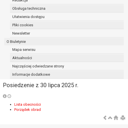
Redakcja
osoba, której dane dotyczą, wniosła
Obsługa techniczna
sprzeciw wobec przetwarzania
Ułatwienia dostępu
danych - do czasu ustalenia czy
prawnie uzasadnione podstawy po
Pliki cookies
stronie administratora są nadrzędne
Newsletter
wobec podstawy sprzeciwu;
O Biuletynie
prawo do przenoszenia danych na
podstawie art. 20 RODO, w przypadku gdy
Mapa serwisu
łącznie spełnione są następujące przesłanki:
Aktualności
przetwarzanie danych odbywa się na
Najczęściej odwiedzane strony
podstawie umowy zawartej z osobą,
której dane dotyczą lub na podstawie
Informacje dodatkowe
zgody wyrażonej przez tą osobę,
Posiedzenie z 30 lipca 2025 r.
przetwarzanie odbywa się w sposób
zautomatyzowany;
prawo sprzeciwu wobec przetwarzania
Lista obecności
danych na podstawie art. 21 RODO, wobec
Porządek obrad
przetwarzania danych osobowych, którego
podstawą prawną jest:
niezbędność przetwarzania do