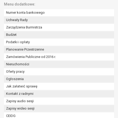
wykonania zadania realizowanego w
Menu dodatkowe:
interesie publicznym lub w ramach
Numer konta bankowego
sprawowania władzy publicznej
powierzonej administratorowi bądź
Uchwały Rady
niezbędność przetwarzania do celów
Zarządzenia Burmistrza
wynikających z prawnie
Budżet
uzasadnionych interesów
Podatki i opłaty
realizowanych przez administratora
lub przez stronę trzecią.
Planowanie Przestrzenne
Z przyczyn związanych z Pani/Pana
Zamówienia Publiczne od 2016 r.
szczególną sytuacją. W razie wniesienia
Nieruchomości
sprzeciwu, administrator nie może już
przetwarzać tych danych osobowych, chyba
Oferty pracy
że wykaże on istnienie ważnych prawnie
Ogłoszenia
uzasadnionych podstaw do przetwarzania,
Jak załatwić sprawę
nadrzędnych wobec interesów, praw i
Kontakt z radnymi
wolności osoby, której dane dotyczą, lub
podstaw do ustalenia, dochodzenia lub
Zapisy audio sesji
obrony roszczeń.
Zapisy wideo sesji
CEIDG