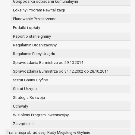
Gospodarka odpadami komunalnymi
(merytorycznych), a także obowiązków i
zadań zleconych przez instytucje
Lokalny Program Rewitalizacji
nadrzędne wobec Gminy;
Planowanie Przestrzenne
zawarcia i realizacji umów;
Podatki i opłaty
ochrony żywotnych interesów osoby, której
Raport o stanie gminy
dane dotyczą, lub innej osoby fizycznej;
wykonania zadania realizowanego w
Regulamin Organizacyjny
interesie publicznym lub w ramach
Regulamin Pracy Urzędu
sprawowania władzy publicznej
Sprawozdania Burmistrza od 29.10.2014
powierzonej administratorowi;
w pozostałych przypadkach dane osobowe
Sprawozdania Burmistrza od 31.12.2002 do 28.10.2014
przetwarzane są wyłącznie na podstawie
Statut Gminy Gryfino
wcześniej udzielonej zgody w zakresie i celu
Statut Urzędu
określonym w treści zgody.
W związku z przetwarzaniem danych w celu
Strategia Rozwoju
wskazanym w pkt. 3, dane osobowe mogą być
Uchwały
udostępniane innym upoważnionym odbiorcom lub
Wieloletni Program Inwestycyjny
kategoriom odbiorców danych osobowych.
Odbiorcami mogą być:
Zarządzenia
podmioty, które przetwarzają dane
Transmisja obrad sesji Rady Miejskiej w Gryfinie