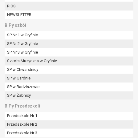
W przypadku gdy przetwarzanie danych
RIOS
osobowych odbywa się na podstawie zgody osoby
NEWSLETTER
na przetwarzanie danych osobowych (art. 6 ust. 1
lit a RODO), przysługuje Pani/Panu prawo do
BIPy szkół
cofnięcia tej zgody w dowolnym momencie.
SP Nr 1 w Gryfinie
Cofnięcie to nie ma wpływu na zgodność
przetwarzania, którego dokonano na podstawie
SP Nr 2 w Gryfinie
zgody przed jej cofnięciem.
SP Nr 3 w Gryfinie
Przysługuje Pani/Panu prawo wniesienia skargi do
Szkoła Muzyczna w Gryfinie
organu nadzorczego na niezgodne z prawem
SP w Chwarstnicy
przetwarzanie Pani/Pana danych osobowych
przez administratora.
SP w Gardnie
Organem właściwym do wniesienia skargi jest
SP w Radziszewie
Prezes Urzędu Ochrony Danych Osobowych.
SP w Żabnicy
W zależności od sfery, w której przetwarzane są
dane osobowe, podanie danych osobowych jest
BIPy Przedszkoli
dobrowolne albo jest wymogiem ustawowym lub
Przedszkole Nr 1
umownym.
Przedszkole Nr 2
Pani/Pana dane nie będą poddawane
zautomatyzowanemu podejmowaniu decyzji, w
Przedszkole Nr 3