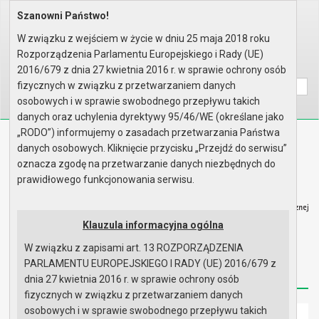
Szanowni Państwo!
Home
Organy
Rada Miejska
IX kadencja Rady Miejskiej
Komisje
Komisja do spraw Statutu Gminy..
W związku z wejściem w życie w dniu 25 maja 2018 roku
Rok 2025 - posiedzenia
Posiedzenie z 30 lipca 2025 r.
Rozporządzenia Parlamentu Europejskiego i Rady (UE)
Wyszukaj na stronie:
A
2016/679 z dnia 27 kwietnia 2016 r. w sprawie ochrony osób
A
A
fizycznych w związku z przetwarzaniem danych
osobowych i w sprawie swobodnego przepływu takich
danych oraz uchylenia dyrektywy 95/46/WE (określane jako
„RODO”) informujemy o zasadach przetwarzania Państwa
Biuletyn Informacji Publicznej
danych osobowych. Kliknięcie przycisku „Przejdź do serwisu”
Urząd Miasta i Gminy w Gryfinie
oznacza zgodę na przetwarzanie danych niezbędnych do
prawidłowego funkcjonowania serwisu.
Klauzula informacyjna ogólna
W związku z zapisami art. 13 ROZPORZĄDZENIA
Strona główna
Mapa serwisu
Aktualności
PARLAMENTU EUROPEJSKIEGO I RADY (UE) 2016/679 z
Redakcja
Instrukcja korzystania
Dostępność
dnia 27 kwietnia 2016 r. w sprawie ochrony osób
fizycznych w związku z przetwarzaniem danych
osobowych i w sprawie swobodnego przepływu takich
Strona główna