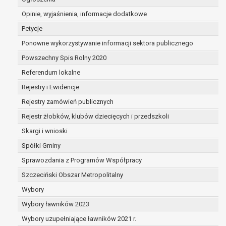
dane są nieprawidłowe lub
Opinie, wyjaśnienia, informacje dodatkowe
niekompletne;
prawo do żądania usunięcia danych
Petycje
osobowych (tzw. prawo do bycia
Ponowne wykorzystywanie informacji sektora publicznego
zapomnianym) na podstawie art. 17 RODO,
Powszechny Spis Rolny 2020
w przypadku gdy:
dane nie są już niezbędne do celów,
Referendum lokalne
dla których były zebrane lub w inny
Rejestry i Ewidencje
sposób przetwarzane,
Rejestry zamówień publicznych
osoba, której dane dotyczą, wniosła
sprzeciw wobec przetwarzania
Rejestr żłobków, klubów dziecięcych i przedszkoli
danych osobowych,
Skargi i wnioski
osoba, której dane dotyczą wycofała
Spółki Gminy
zgodę na przetwarzanie danych
osobowych, która jest podstawą
Sprawozdania z Programów Współpracy
przetwarzania danych i nie ma innej
Szczeciński Obszar Metropolitalny
podstawy prawnej przetwarzania
Wybory
danych,
Wybory ławników 2023
dane osobowe przetwarzane są
niezgodnie z prawem,
Wybory uzupełniające ławników 2021 r.