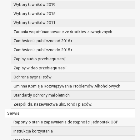
dane osobowe muszą być usunięte w
Wybory ławników 2019
celu wywiązania się z obowiązku
Wybory ławników 2015
wynikającego z przepisów prawa;
prawo do żądania ograniczenia
Wybory ławników 2011
przetwarzania danych osobowych na
Zadania współfinansowane ze środków zewnętrznych
podstawie art. 18 RODO, w przypadku gdy:
Zamówienia publiczne od 2016 r.
osoba, której dane dotyczą
kwestionuje prawidłowość danych
Zamówienia publiczne do 2015 r.
osobowych – na okres pozwalający
Zapisy audio przebiegu sesji
administratorowi sprawdzić
Zapisy wideo przebiegu sesji
prawidłowość tych danych,
przetwarzanie danych jest niezgodne
Ochrona sygnalistów
z prawem, a osoba, której dane
Gminna Komisja Rozwiązywania Problemów Alkoholowych
dotyczą, sprzeciwia się usunięciu
Standardy ochrony małoletnich
danych, żądając w zamian ich
ograniczenia,
Zespół ds. nazewnictwa ulic, rond i placów.
administrator nie potrzebuje już
Serwis
danych dla swoich celów, ale osoba,
Raporty o stanie zapewnienia dostępności jednostek OSP
której dane dotyczą, potrzebuje ich do
ustalenia, obrony lub dochodzenia
Instrukcja korzystania
roszczeń,