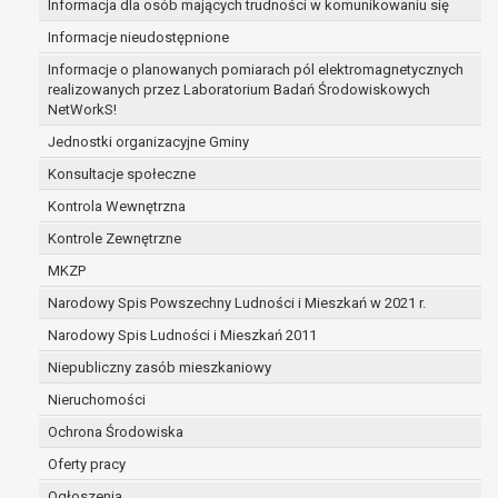
Informacja dla osób mających trudności w komunikowaniu się
zabezpieczenia ewentualnych roszczeń, a w
Informacje nieudostępnione
przypadku wyrażenia zgody na przetwarzanie
danych po zakończeniu i rozliczeniu umowy, do
Informacje o planowanych pomiarach pól elektromagnetycznych
realizowanych przez Laboratorium Badań Środowiskowych
czasu wycofania tej zgody.
NetWorkS!
Ponadto w przypadku umów o dofinansowanie
dane osobowe od momentu pozyskania
Jednostki organizacyjne Gminy
przechowywane są przez okres wynikający z
Konsultacje społeczne
umowy o dofinansowanie zawartej między
Kontrola Wewnętrzna
beneficjentem a określoną instytucją, trwałości
Kontrole Zewnętrzne
danego projektu i konieczności zachowania
dokumentacji projektu do celów kontrolnych.
MKZP
W związku z przetwarzaniem przez
Narodowy Spis Powszechny Ludności i Mieszkań w 2021 r.
administratora danych osobowych przysługuje
Narodowy Spis Ludności i Mieszkań 2011
Pani/Panu:
prawo dostępu do treści danych oraz
Niepubliczny zasób mieszkaniowy
otrzymywania ich kopii na podstawie art. 15
Nieruchomości
RODO;
Ochrona Środowiska
prawo do żądania sprostowania danych na
podstawie art. 16 RODO,
Oferty pracy
w przypadku gdy:
Ogłoszenia