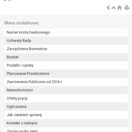
wykonania zadania realizowanego w
interesie publicznym lub w ramach
sprawowania władzy publicznej
powierzonej administratorowi bądź
Menu dodatkowe:
niezbędność przetwarzania do celów
Numer konta bankowego
wynikających z prawnie
Uchwały Rady
uzasadnionych interesów
realizowanych przez administratora
Zarządzenia Burmistrza
lub przez stronę trzecią.
Budżet
Z przyczyn związanych z Pani/Pana
Podatki i opłaty
szczególną sytuacją. W razie wniesienia
sprzeciwu, administrator nie może już
Planowanie Przestrzenne
przetwarzać tych danych osobowych, chyba
Zamówienia Publiczne od 2016 r.
że wykaże on istnienie ważnych prawnie
Nieruchomości
uzasadnionych podstaw do przetwarzania,
Oferty pracy
nadrzędnych wobec interesów, praw i
wolności osoby, której dane dotyczą, lub
Ogłoszenia
podstaw do ustalenia, dochodzenia lub
Jak załatwić sprawę
obrony roszczeń.
Kontakt z radnymi
Zapisy audio sesji