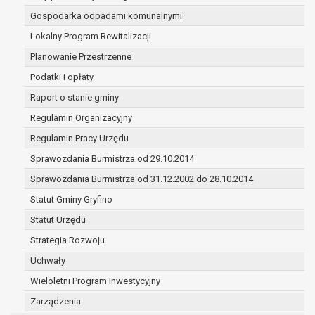
(merytorycznych), a także obowiązków i
Gospodarka odpadami komunalnymi
zadań zleconych przez instytucje
Lokalny Program Rewitalizacji
nadrzędne wobec Gminy;
zawarcia i realizacji umów;
Planowanie Przestrzenne
ochrony żywotnych interesów osoby, której
Podatki i opłaty
dane dotyczą, lub innej osoby fizycznej;
Raport o stanie gminy
wykonania zadania realizowanego w
interesie publicznym lub w ramach
Regulamin Organizacyjny
sprawowania władzy publicznej
Regulamin Pracy Urzędu
powierzonej administratorowi;
Sprawozdania Burmistrza od 29.10.2014
w pozostałych przypadkach dane osobowe
przetwarzane są wyłącznie na podstawie
Sprawozdania Burmistrza od 31.12.2002 do 28.10.2014
wcześniej udzielonej zgody w zakresie i celu
Statut Gminy Gryfino
określonym w treści zgody.
Statut Urzędu
W związku z przetwarzaniem danych w celu
wskazanym w pkt. 3, dane osobowe mogą być
Strategia Rozwoju
udostępniane innym upoważnionym odbiorcom lub
Uchwały
kategoriom odbiorców danych osobowych.
Wieloletni Program Inwestycyjny
Odbiorcami mogą być:
Zarządzenia
podmioty, które przetwarzają dane