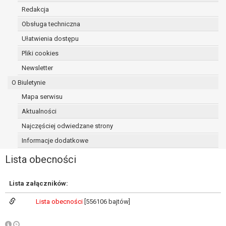
osoba, której dane dotyczą, wniosła
Redakcja
sprzeciw wobec przetwarzania
Obsługa techniczna
danych - do czasu ustalenia czy
Ułatwienia dostępu
prawnie uzasadnione podstawy po
stronie administratora są nadrzędne
Pliki cookies
wobec podstawy sprzeciwu;
Newsletter
prawo do przenoszenia danych na
O Biuletynie
podstawie art. 20 RODO, w przypadku gdy
łącznie spełnione są następujące przesłanki:
Mapa serwisu
przetwarzanie danych odbywa się na
Aktualności
podstawie umowy zawartej z osobą,
Najczęściej odwiedzane strony
której dane dotyczą lub na podstawie
Informacje dodatkowe
zgody wyrażonej przez tą osobę,
przetwarzanie odbywa się w sposób
Lista obecności
zautomatyzowany;
prawo sprzeciwu wobec przetwarzania
Lista załączników:
danych na podstawie art. 21 RODO, wobec
przetwarzania danych osobowych, którego
Lista obecności
[556106 bajtów]
podstawą prawną jest:
niezbędność przetwarzania do