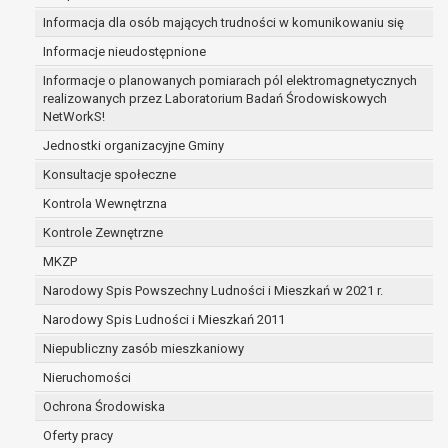
zabezpieczenia ewentualnych roszczeń, a w
Informacja dla osób mających trudności w komunikowaniu się
przypadku wyrażenia zgody na przetwarzanie
Informacje nieudostępnione
danych po zakończeniu i rozliczeniu umowy, do
Informacje o planowanych pomiarach pól elektromagnetycznych
czasu wycofania tej zgody.
realizowanych przez Laboratorium Badań Środowiskowych
Ponadto w przypadku umów o dofinansowanie
NetWorkS!
dane osobowe od momentu pozyskania
Jednostki organizacyjne Gminy
przechowywane są przez okres wynikający z
umowy o dofinansowanie zawartej między
Konsultacje społeczne
beneficjentem a określoną instytucją, trwałości
Kontrola Wewnętrzna
danego projektu i konieczności zachowania
Kontrole Zewnętrzne
dokumentacji projektu do celów kontrolnych.
W związku z przetwarzaniem przez
MKZP
administratora danych osobowych przysługuje
Narodowy Spis Powszechny Ludności i Mieszkań w 2021 r.
Pani/Panu:
Narodowy Spis Ludności i Mieszkań 2011
prawo dostępu do treści danych oraz
otrzymywania ich kopii na podstawie art. 15
Niepubliczny zasób mieszkaniowy
RODO;
Nieruchomości
prawo do żądania sprostowania danych na
Ochrona Środowiska
podstawie art. 16 RODO,
w przypadku gdy:
Oferty pracy