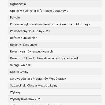
dane są nieprawidłowe lub
Ogłoszenia
niekompletne;
Opinie, wyjaśnienia, informacje dodatkowe
prawo do żądania usunięcia danych
Petycje
osobowych (tzw. prawo do bycia
zapomnianym) na podstawie art. 17 RODO,
Ponowne wykorzystywanie informacji sektora publicznego
w przypadku gdy:
Powszechny Spis Rolny 2020
dane nie są już niezbędne do celów,
Referendum lokalne
dla których były zebrane lub w inny
sposób przetwarzane,
Rejestry i Ewidencje
osoba, której dane dotyczą, wniosła
Rejestry zamówień publicznych
sprzeciw wobec przetwarzania
Rejestr żłobków, klubów dziecięcych i przedszkoli
danych osobowych,
osoba, której dane dotyczą wycofała
Skargi i wnioski
zgodę na przetwarzanie danych
Spółki Gminy
osobowych, która jest podstawą
Sprawozdania z Programów Współpracy
przetwarzania danych i nie ma innej
podstawy prawnej przetwarzania
Szczeciński Obszar Metropolitalny
danych,
Wybory
dane osobowe przetwarzane są
Wybory ławników 2023
niezgodnie z prawem,