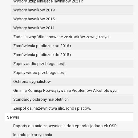
dane osobowe muszą być usunięte w
Wybory uzupełniające ławników 2021 r.
celu wywiązania się z obowiązku
Wybory ławników 2019
wynikającego z przepisów prawa;
Wybory ławników 2015
prawo do żądania ograniczenia
przetwarzania danych osobowych na
Wybory ławników 2011
podstawie art. 18 RODO, w przypadku gdy:
Zadania współfinansowane ze środków zewnętrznych
osoba, której dane dotyczą
Zamówienia publiczne od 2016 r.
kwestionuje prawidłowość danych
osobowych – na okres pozwalający
Zamówienia publiczne do 2015 r.
administratorowi sprawdzić
Zapisy audio przebiegu sesji
prawidłowość tych danych,
Zapisy wideo przebiegu sesji
przetwarzanie danych jest niezgodne
Ochrona sygnalistów
z prawem, a osoba, której dane
dotyczą, sprzeciwia się usunięciu
Gminna Komisja Rozwiązywania Problemów Alkoholowych
danych, żądając w zamian ich
Standardy ochrony małoletnich
ograniczenia,
Zespół ds. nazewnictwa ulic, rond i placów.
administrator nie potrzebuje już
danych dla swoich celów, ale osoba,
Serwis
której dane dotyczą, potrzebuje ich do
Raporty o stanie zapewnienia dostępności jednostek OSP
ustalenia, obrony lub dochodzenia
Instrukcja korzystania
roszczeń,