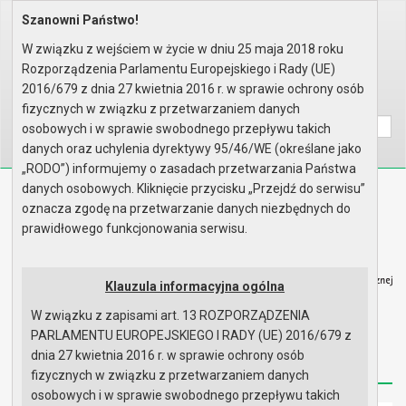
Szanowni Państwo!
Home
Organy
Rada Miejska
IX kadencja Rady Miejskiej
Komisje
Komisja Planowania Przestrzenn..
W związku z wejściem w życie w dniu 25 maja 2018 roku
Rok 2026 - posiedzenia
Posiedzenie z 19 czerwca 2026 ..
Rozporządzenia Parlamentu Europejskiego i Rady (UE)
Lista obecności
2016/679 z dnia 27 kwietnia 2016 r. w sprawie ochrony osób
Wyszukaj na stronie:
A
A
fizycznych w związku z przetwarzaniem danych
A
osobowych i w sprawie swobodnego przepływu takich
danych oraz uchylenia dyrektywy 95/46/WE (określane jako
„RODO”) informujemy o zasadach przetwarzania Państwa
danych osobowych. Kliknięcie przycisku „Przejdź do serwisu”
Biuletyn Informacji Publicznej
oznacza zgodę na przetwarzanie danych niezbędnych do
Urząd Miasta i Gminy w Gryfinie
prawidłowego funkcjonowania serwisu.
Klauzula informacyjna ogólna
W związku z zapisami art. 13 ROZPORZĄDZENIA
Strona główna
Mapa serwisu
Aktualności
PARLAMENTU EUROPEJSKIEGO I RADY (UE) 2016/679 z
dnia 27 kwietnia 2016 r. w sprawie ochrony osób
Redakcja
Instrukcja korzystania
Dostępność
fizycznych w związku z przetwarzaniem danych
osobowych i w sprawie swobodnego przepływu takich