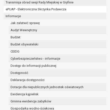
osobowe w imieniu administratora na
Transmisja obrad sesji Rady Miejskiej w Gryfinie
podstawie zawartej z nim umowy
ePUAP - Elektroniczna Skrzynka Podawcza
powierzenia przetwarzania danych
Informacje
osobowych;
podmioty upoważnione do odbioru danych
Jak załatwić sprawę
osobowych na podstawie odpowiednich
Audyt Wewnętrzny
przepisów prawa.
Budżet
Pani/Pana dane osobowe będą przetwarzane
przez okres niezbędny do realizacji celu dla jakiego
Budżet obywatelski
zostały zebrane oraz zgodnie z terminami
CEIDG
archiwizacji określonymi przez przepisy prawa
Cyberbezpieczeństwo - informacje
powszechnie obowiązującego.
W przypadku, gdy dane osobowe przetwarzane są
Dostęp do informacji publicznej
na podstawie zgody osoby, której dane dotyczą
Dostępność
przetwarzanie odbywa się do czasu wycofania tej
Deklaracja dostępności
zgody.
Dotacje dla niepublicznych jednostek oświatowych
W przypadku, gdy dane osobowe przetwarzane są
w celu zawarcia i realizacji umowy przetwarzanie
Ewidencja kąpielisk
odbywa się przez okres niezbędny do realizacji
Gminna ewidencja zabytków
zawartej umowy, a po tym czasie w zakresie
Gospodarka wodno-ściekowa
wymaganym przez przepisy prawa lub dla