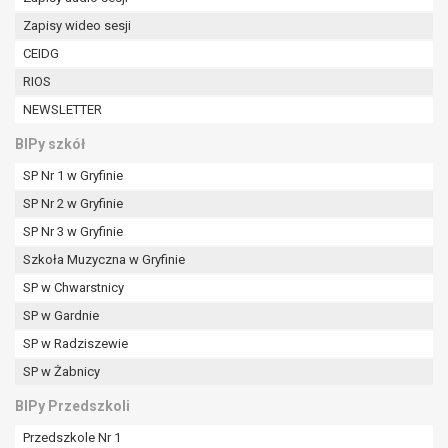
W przypadku gdy przetwarzanie danych
Zapisy wideo sesji
osobowych odbywa się na podstawie zgody osoby
na przetwarzanie danych osobowych (art. 6 ust. 1
CEIDG
lit a RODO), przysługuje Pani/Panu prawo do
RIOS
cofnięcia tej zgody w dowolnym momencie.
NEWSLETTER
Cofnięcie to nie ma wpływu na zgodność
przetwarzania, którego dokonano na podstawie
BIPy szkół
zgody przed jej cofnięciem.
SP Nr 1 w Gryfinie
Przysługuje Pani/Panu prawo wniesienia skargi do
SP Nr 2 w Gryfinie
organu nadzorczego na niezgodne z prawem
przetwarzanie Pani/Pana danych osobowych
SP Nr 3 w Gryfinie
przez administratora.
Szkoła Muzyczna w Gryfinie
Organem właściwym do wniesienia skargi jest
SP w Chwarstnicy
Prezes Urzędu Ochrony Danych Osobowych.
SP w Gardnie
W zależności od sfery, w której przetwarzane są
dane osobowe, podanie danych osobowych jest
SP w Radziszewie
dobrowolne albo jest wymogiem ustawowym lub
SP w Żabnicy
umownym.
Pani/Pana dane nie będą poddawane
BIPy Przedszkoli
zautomatyzowanemu podejmowaniu decyzji, w
Przedszkole Nr 1