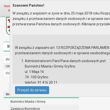
Szanowni Państwo!
Home
Organy
Rada Miejska
IX kadencja Rady Miejskiej
Komisj
Komisja Skarg, Wniosków i Pety..
Rok 2026 - posiedzenia
Posiedz
W związku z wejściem w życie w dniu 25 maja 2018 roku Rozpor
związku z przetwarzaniem danych osobowych i w sprawie swo
Biuletyn Informacji Publicznej
przetwarzania Państwa danych osobowych. Kliknięcie przycis
Urząd Miasta i Gminy w Gryfinie
Strona główna
Mapa serwisu
Aktualności
Redakcj
W związku z zapisami art. 13 ROZPORZĄDZENIA PARLAMENTU 
przetwarzaniem danych osobowych i w sprawie swobodnego prz
Strona główna
Posiedzeni
Administratorem Pani/Pana danych osobowych jest:
UMiG - telefony wewnętrzne
Burmistrz Miasta i Gminy Gryfino
Lista obec
ul. 1 Maja 16
Ochrona danych osobowych
Porządek 
74 -100 Gryfino
Urząd Miasta i Gminy w Gryfinie
telefon: 91 416 20 11
Straż Miejska
e-mail:
burmistrz@gryfino.pl
Przejdź do serwisu
Dane kontaktowe Inspektora Ochrony Danych:
Organy
telefon: 91 416 20 11
Burmistrz Miasta i Gminy
e-mail:
iod@gryfino.pl
Zastępcy Burmistrza
Pani/Pana dane osobowe przetwarzane są zgodnie z o