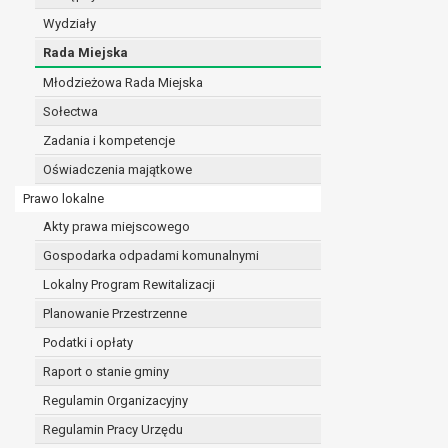
realizacji zadań wynikających z przepisów prawa
Wydziały
szeregu ustaw kompetencyjnych (merytorycznych
Rada Miejska
zawarcia i realizacji umów;
Młodzieżowa Rada Miejska
ochrony żywotnych interesów osoby, której dane d
wykonania zadania realizowanego w interesie p
Sołectwa
w pozostałych przypadkach dane osobowe przetw
Zadania i kompetencje
W związku z przetwarzaniem danych w celu wskazany
Oświadczenia majątkowe
osobowych. Odbiorcami mogą być:
podmioty, które przetwarzają dane osobowe w i
Prawo lokalne
podmioty upoważnione do odbioru danych osob
Akty prawa miejscowego
Pani/Pana dane osobowe będą przetwarzane przez okres
Gospodarka odpadami komunalnymi
przepisy prawa powszechnie obowiązującego.
W przypadku, gdy dane osobowe przetwarzane są na po
Lokalny Program Rewitalizacji
W przypadku, gdy dane osobowe przetwarzane są w celu
Planowanie Przestrzenne
czasie w zakresie wymaganym przez przepisy prawa lu
Podatki i opłaty
rozliczeniu umowy, do czasu wycofania tej zgody.
Raport o stanie gminy
Ponadto w przypadku umów o dofinansowanie dane o
beneficjentem a określoną instytucją, trwałości daneg
Regulamin Organizacyjny
W związku z przetwarzaniem przez administratora da
Regulamin Pracy Urzędu
prawo dostępu do treści danych oraz otrzymywan