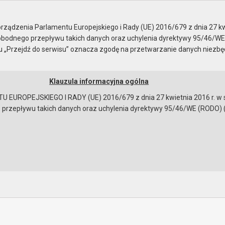
e
enie z 24 czerwca 2026 ..
ządzenia Parlamentu Europejskiego i Rady (UE) 2016/679 z dnia 27 kw
bodnego przepływu takich danych oraz uchylenia dyrektywy 95/46/WE
ku „Przejdź do serwisu” oznacza zgodę na przetwarzanie danych niezb
Klauzula informacyjna ogólna
a
Instrukcja korzystania
Dostępność
EUROPEJSKIEGO I RADY (UE) 2016/679 z dnia 27 kwietnia 2016 r. w s
epływu takich danych oraz uchylenia dyrektywy 95/46/WE (RODO) (Dz.U
e z 24 czerwca 2026 r.
ności
obrad
bowiązującymi przepisami prawa w celu: