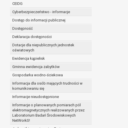
niezbędność przetwarzania do wykonania 
CEIDG
administratorowi bądź
Cyberbezpieczeństwo - informacje
niezbędność przetwarzania do celów wynik
Z przyczyn związanych z Pani/Pana szczególną s
Dostęp do informacji publicznej
on istnienie ważnych prawnie uzasadnionych pod
Dostępność
ustalenia, dochodzenia lub obrony roszczeń.
Deklaracja dostępności
Dotacje dla niepublicznych jednostek
W przypadku gdy przetwarzanie danych osobowych odby
oświatowych
prawo do cofnięcia tej zgody w dowolnym momencie. C
Ewidencja kąpielisk
Przysługuje Pani/Panu prawo wniesienia skargi do o
Gminna ewidencja zabytków
Organem właściwym do wniesienia skargi jest Prezes
W zależności od sfery, w której przetwarzane są da
Gospodarka wodno-ściekowa
Pani/Pana dane nie będą poddawane zautomatyzowane
Informacja dla osób mających trudności w
komunikowaniu się
Informacje nieudostępnione
Informacje o planowanych pomiarach pól
elektromagnetycznych realizowanych przez
Laboratorium Badań Środowiskowych
NetWorkS!