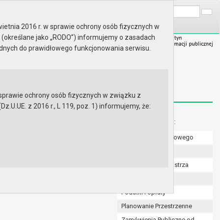
A
Wyszukaj na stronie:
A
A
ietnia 2016 r. w sprawie ochrony osób fizycznych w
 (określane jako „RODO”) informujemy o zasadach
ędnych do prawidłowego funkcjonowania serwisu.
prawie ochrony osób fizycznych w związku z
.UE. z 2016 r., L 119, poz. 1) informujemy, że:
Menu dodatkowe:
Numer konta bankowego
Uchwały Rady
Zarządzenia Burmistrza
Budżet
Podatki i opłaty
Planowanie Przestrzenne
Zamówienia Publiczne od