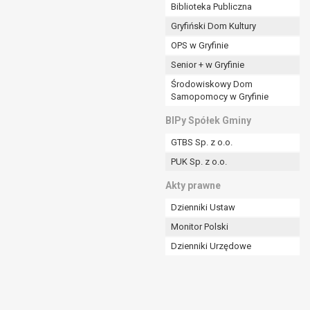
ania władzy publicznej powierzonej
Biblioteka Publiczna
Gryfiński Dom Kultury
stratora lub przez stronę trzecią.
OPS w Gryfinie
rzetwarzać tych danych osobowych, chyba że wykaże
osoby, której dane dotyczą, lub podstaw do
Senior + w Gryfinie
Środowiskowy Dom
Samopomocy w Gryfinie
art. 6 ust. 1 lit a RODO), przysługuje Pani/Panu
BIPy Spółek Gminy
no na podstawie zgody przed jej cofnięciem.
GTBS Sp. z o.o.
nych osobowych przez administratora.
PUK Sp. z o.o.
mogiem ustawowym lub umownym.
Akty prawne
Dzienniki Ustaw
Monitor Polski
Dzienniki Urzędowe