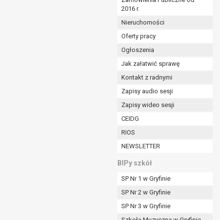
2016 r.
ym (Dz.U. z 2017r., poz. 1875 ze zm.) oraz z
 wobec Gminy;
Nieruchomości
Oferty pracy
Ogłoszenia
ministratorowi;
ie i celu określonym w treści zgody.
Jak załatwić sprawę
m odbiorcom lub kategoriom odbiorców danych
Kontakt z radnymi
Zapisy audio sesji
ia przetwarzania danych osobowych;
Zapisy wideo sesji
e z terminami archiwizacji określonymi przez
CEIDG
RIOS
o czasu wycofania tej zgody.
NEWSLETTER
ezbędny do realizacji zawartej umowy, a po tym
ia zgody na przetwarzanie danych po zakończeniu i
BIPy szkół
SP Nr 1 w Gryfinie
jący z umowy o dofinansowanie zawartej między
SP Nr 2 w Gryfinie
ntrolnych.
SP Nr 3 w Gryfinie
Szkoła Muzyczna w Gryfinie