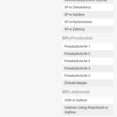
SP w Chwarstnicy
SP w Gardnie
padku gdy:
SP w Radziszewie
SP w Żabnicy
nia danych i nie ma innej podstawy prawnej
BIPy Przedszkoli
Przedszkole Nr 1
Przedszkole Nr 2
Przedszkole Nr 3
wi sprawdzić prawidłowość tych danych,
Przedszkole Nr 4
ądając w zamian ich ograniczenia,
Przedszkole Nr 5
enia, obrony lub dochodzenia roszczeń,
Żłobek Miejski
sadnione podstawy po stronie administratora są
BIPy Jednostek
i:
CSiR w Gryfinie
zgody wyrażonej przez tą osobę,
Centrum Usług Wspólnych w
órego podstawą prawną jest:
Gryfinie