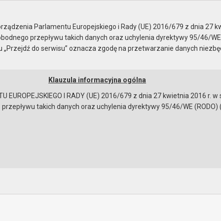
e
Komisja Rewizyjna
ządzenia Parlamentu Europejskiego i Rady (UE) 2016/679 z dnia 27 kw
bodnego przepływu takich danych oraz uchylenia dyrektywy 95/46/WE
ku „Przejdź do serwisu” oznacza zgodę na przetwarzanie danych niezb
Klauzula informacyjna ogólna
a
Instrukcja korzystania
Dostępność
EUROPEJSKIEGO I RADY (UE) 2016/679 z dnia 27 kwietnia 2016 r. w s
epływu takich danych oraz uchylenia dyrektywy 95/46/WE (RODO) (Dz.U
 z 27 maja 2026 r.
ności
obrad
bowiązującymi przepisami prawa w celu: