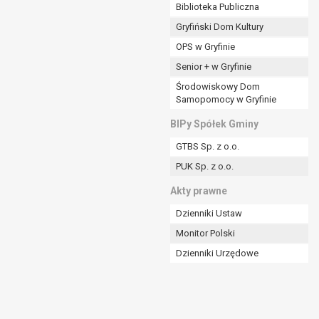
ania władzy publicznej powierzonej
Biblioteka Publiczna
Gryfiński Dom Kultury
stratora lub przez stronę trzecią.
OPS w Gryfinie
rzetwarzać tych danych osobowych, chyba że wykaże
osoby, której dane dotyczą, lub podstaw do
Senior + w Gryfinie
Środowiskowy Dom
Samopomocy w Gryfinie
art. 6 ust. 1 lit a RODO), przysługuje Pani/Panu
BIPy Spółek Gminy
no na podstawie zgody przed jej cofnięciem.
GTBS Sp. z o.o.
nych osobowych przez administratora.
PUK Sp. z o.o.
mogiem ustawowym lub umownym.
Akty prawne
Dzienniki Ustaw
Monitor Polski
Dzienniki Urzędowe