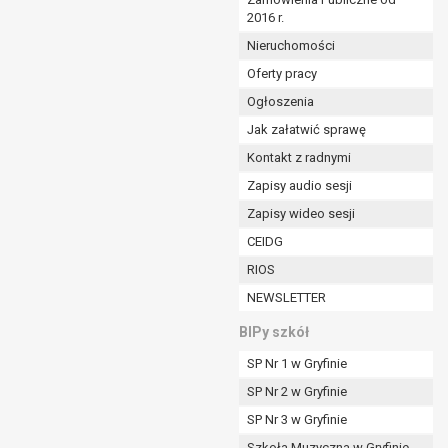
2016 r.
ym (Dz.U. z 2017r., poz. 1875 ze zm.) oraz z
 wobec Gminy;
Nieruchomości
Oferty pracy
Ogłoszenia
ministratorowi;
ie i celu określonym w treści zgody.
Jak załatwić sprawę
m odbiorcom lub kategoriom odbiorców danych
Kontakt z radnymi
Zapisy audio sesji
ia przetwarzania danych osobowych;
Zapisy wideo sesji
e z terminami archiwizacji określonymi przez
CEIDG
RIOS
o czasu wycofania tej zgody.
NEWSLETTER
ezbędny do realizacji zawartej umowy, a po tym
ia zgody na przetwarzanie danych po zakończeniu i
BIPy szkół
SP Nr 1 w Gryfinie
jący z umowy o dofinansowanie zawartej między
SP Nr 2 w Gryfinie
ntrolnych.
SP Nr 3 w Gryfinie
Szkoła Muzyczna w Gryfinie