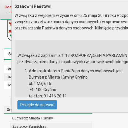
Szanowni Państwo!
Home
Organy
Rada Miejska
IX kadencja Rady Miejskiej
Komisj
Rok 2026 - posiedzenia
Posiedzenie z 27 maja 2026 r.
W związku z wejściem w życie w dniu 25 maja 2018 roku Rozpor
związku z przetwarzaniem danych osobowych i w sprawie swo
Biuletyn Informacji Publicznej
przetwarzania Państwa danych osobowych. Kliknięcie przycis
Urząd Miasta i Gminy w Gryfinie
Strona główna
Mapa serwisu
Aktualności
Redakcj
W związku z zapisami art. 13 ROZPORZĄDZENIA PARLAMENTU 
przetwarzaniem danych osobowych i w sprawie swobodnego prz
Strona główna
Posiedzenie
Administratorem Pani/Pana danych osobowych jest:
UMiG - telefony wewnętrzne
Burmistrz Miasta i Gminy Gryfino
Lista obec
ul. 1 Maja 16
Ochrona danych osobowych
Porządek 
74 -100 Gryfino
Urząd Miasta i Gminy w Gryfinie
telefon: 91 416 20 11
Straż Miejska
e-mail:
burmistrz@gryfino.pl
Przejdź do serwisu
Dane kontaktowe Inspektora Ochrony Danych:
Organy
telefon: 91 416 20 11
Burmistrz Miasta i Gminy
e-mail:
iod@gryfino.pl
Zastępcy Burmistrza
Pani/Pana dane osobowe przetwarzane są zgodnie z o