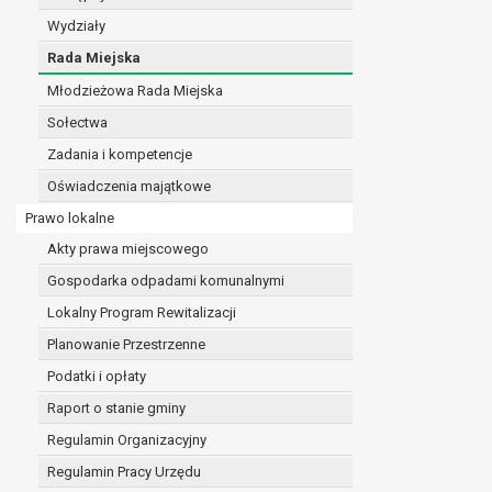
realizacji zadań wynikających z przepisów prawa
Wydziały
szeregu ustaw kompetencyjnych (merytorycznych
Rada Miejska
zawarcia i realizacji umów;
Młodzieżowa Rada Miejska
ochrony żywotnych interesów osoby, której dane d
wykonania zadania realizowanego w interesie p
Sołectwa
w pozostałych przypadkach dane osobowe przetw
Zadania i kompetencje
W związku z przetwarzaniem danych w celu wskazany
Oświadczenia majątkowe
osobowych. Odbiorcami mogą być:
podmioty, które przetwarzają dane osobowe w i
Prawo lokalne
podmioty upoważnione do odbioru danych osob
Akty prawa miejscowego
Pani/Pana dane osobowe będą przetwarzane przez okres
Gospodarka odpadami komunalnymi
przepisy prawa powszechnie obowiązującego.
W przypadku, gdy dane osobowe przetwarzane są na po
Lokalny Program Rewitalizacji
W przypadku, gdy dane osobowe przetwarzane są w celu
Planowanie Przestrzenne
czasie w zakresie wymaganym przez przepisy prawa lu
Podatki i opłaty
rozliczeniu umowy, do czasu wycofania tej zgody.
Raport o stanie gminy
Ponadto w przypadku umów o dofinansowanie dane o
beneficjentem a określoną instytucją, trwałości daneg
Regulamin Organizacyjny
W związku z przetwarzaniem przez administratora da
Regulamin Pracy Urzędu
prawo dostępu do treści danych oraz otrzymywan