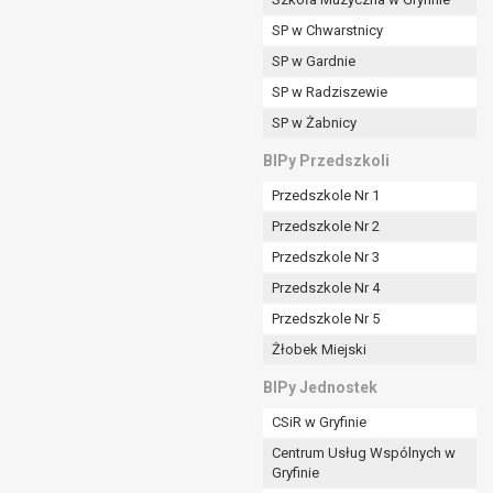
SP w Chwarstnicy
SP w Gardnie
padku gdy:
SP w Radziszewie
SP w Żabnicy
nia danych i nie ma innej podstawy prawnej
BIPy Przedszkoli
Przedszkole Nr 1
Przedszkole Nr 2
Przedszkole Nr 3
wi sprawdzić prawidłowość tych danych,
Przedszkole Nr 4
ądając w zamian ich ograniczenia,
Przedszkole Nr 5
enia, obrony lub dochodzenia roszczeń,
Żłobek Miejski
sadnione podstawy po stronie administratora są
BIPy Jednostek
i:
CSiR w Gryfinie
zgody wyrażonej przez tą osobę,
Centrum Usług Wspólnych w
órego podstawą prawną jest:
Gryfinie