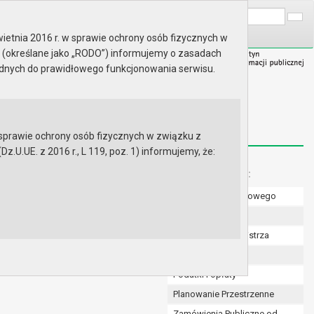
A
Wyszukaj na stronie:
A
A
ietnia 2016 r. w sprawie ochrony osób fizycznych w
 (określane jako „RODO”) informujemy o zasadach
ędnych do prawidłowego funkcjonowania serwisu.
prawie ochrony osób fizycznych w związku z
.UE. z 2016 r., L 119, poz. 1) informujemy, że:
Menu dodatkowe:
Numer konta bankowego
Uchwały Rady
Zarządzenia Burmistrza
Budżet
Podatki i opłaty
Planowanie Przestrzenne
Zamówienia Publiczne od