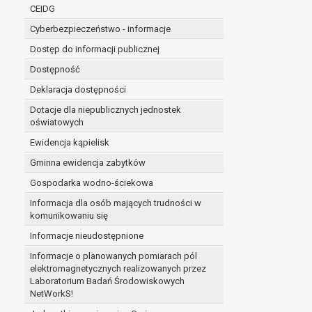
niezbędność przetwarzania do wykonania 
CEIDG
administratorowi bądź
Cyberbezpieczeństwo - informacje
niezbędność przetwarzania do celów wynik
Z przyczyn związanych z Pani/Pana szczególną s
Dostęp do informacji publicznej
on istnienie ważnych prawnie uzasadnionych pod
Dostępność
ustalenia, dochodzenia lub obrony roszczeń.
Deklaracja dostępności
Dotacje dla niepublicznych jednostek
W przypadku gdy przetwarzanie danych osobowych odby
oświatowych
prawo do cofnięcia tej zgody w dowolnym momencie. C
Ewidencja kąpielisk
Przysługuje Pani/Panu prawo wniesienia skargi do o
Gminna ewidencja zabytków
Organem właściwym do wniesienia skargi jest Prezes
W zależności od sfery, w której przetwarzane są da
Gospodarka wodno-ściekowa
Pani/Pana dane nie będą poddawane zautomatyzowane
Informacja dla osób mających trudności w
komunikowaniu się
Informacje nieudostępnione
Informacje o planowanych pomiarach pól
elektromagnetycznych realizowanych przez
Laboratorium Badań Środowiskowych
NetWorkS!