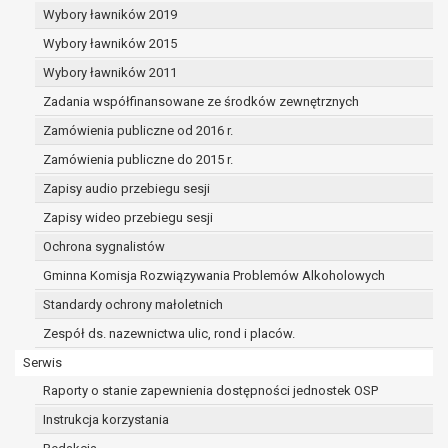
dane osobowe muszą być usunięte w
Wybory ławników 2019
celu wywiązania się z obowiązku
Wybory ławników 2015
wynikającego z przepisów prawa;
prawo do żądania ograniczenia
Wybory ławników 2011
przetwarzania danych osobowych na
Zadania współfinansowane ze środków zewnętrznych
podstawie art. 18 RODO, w przypadku gdy:
Zamówienia publiczne od 2016 r.
osoba, której dane dotyczą
kwestionuje prawidłowość danych
Zamówienia publiczne do 2015 r.
osobowych – na okres pozwalający
Zapisy audio przebiegu sesji
administratorowi sprawdzić
Zapisy wideo przebiegu sesji
prawidłowość tych danych,
przetwarzanie danych jest niezgodne
Ochrona sygnalistów
z prawem, a osoba, której dane
Gminna Komisja Rozwiązywania Problemów Alkoholowych
dotyczą, sprzeciwia się usunięciu
Standardy ochrony małoletnich
danych, żądając w zamian ich
ograniczenia,
Zespół ds. nazewnictwa ulic, rond i placów.
administrator nie potrzebuje już
Serwis
danych dla swoich celów, ale osoba,
Raporty o stanie zapewnienia dostępności jednostek OSP
której dane dotyczą, potrzebuje ich do
ustalenia, obrony lub dochodzenia
Instrukcja korzystania
roszczeń,