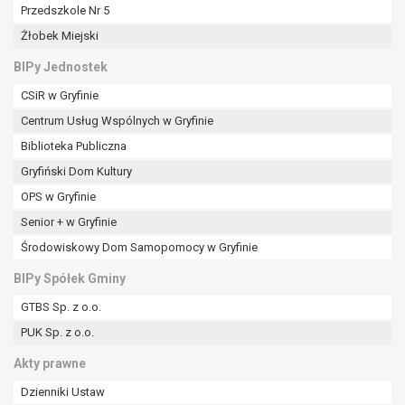
tym również profilowaniu.
Przedszkole Nr 5
Żłobek Miejski
BIPy Jednostek
CSiR w Gryfinie
Centrum Usług Wspólnych w Gryfinie
Biblioteka Publiczna
Gryfiński Dom Kultury
OPS w Gryfinie
Senior + w Gryfinie
Środowiskowy Dom Samopomocy w Gryfinie
BIPy Spółek Gminy
GTBS Sp. z o.o.
PUK Sp. z o.o.
Akty prawne
Dzienniki Ustaw