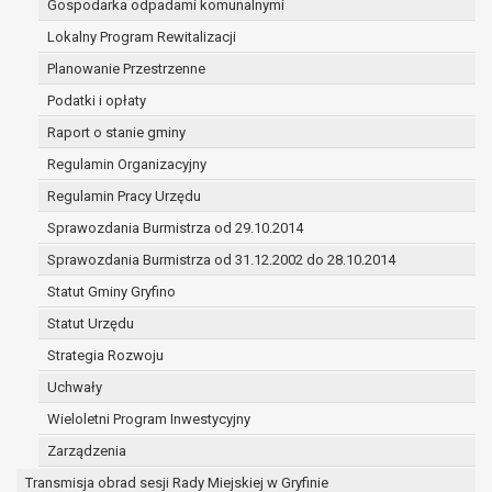
Gospodarka odpadami komunalnymi
(merytorycznych), a także obowiązków i
zadań zleconych przez instytucje
Lokalny Program Rewitalizacji
nadrzędne wobec Gminy;
Planowanie Przestrzenne
zawarcia i realizacji umów;
Podatki i opłaty
ochrony żywotnych interesów osoby, której
Raport o stanie gminy
dane dotyczą, lub innej osoby fizycznej;
wykonania zadania realizowanego w
Regulamin Organizacyjny
interesie publicznym lub w ramach
Regulamin Pracy Urzędu
sprawowania władzy publicznej
Sprawozdania Burmistrza od 29.10.2014
powierzonej administratorowi;
w pozostałych przypadkach dane osobowe
Sprawozdania Burmistrza od 31.12.2002 do 28.10.2014
przetwarzane są wyłącznie na podstawie
Statut Gminy Gryfino
wcześniej udzielonej zgody w zakresie i celu
Statut Urzędu
określonym w treści zgody.
W związku z przetwarzaniem danych w celu
Strategia Rozwoju
wskazanym w pkt. 3, dane osobowe mogą być
Uchwały
udostępniane innym upoważnionym odbiorcom lub
Wieloletni Program Inwestycyjny
kategoriom odbiorców danych osobowych.
Odbiorcami mogą być:
Zarządzenia
podmioty, które przetwarzają dane
Transmisja obrad sesji Rady Miejskiej w Gryfinie