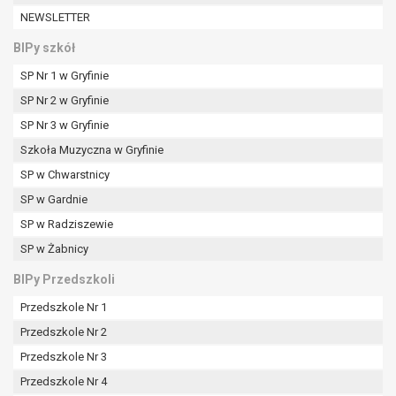
W przypadku gdy przetwarzanie danych
NEWSLETTER
osobowych odbywa się na podstawie zgody osoby
na przetwarzanie danych osobowych (art. 6 ust. 1
BIPy szkół
lit a RODO), przysługuje Pani/Panu prawo do
SP Nr 1 w Gryfinie
cofnięcia tej zgody w dowolnym momencie.
SP Nr 2 w Gryfinie
Cofnięcie to nie ma wpływu na zgodność
przetwarzania, którego dokonano na podstawie
SP Nr 3 w Gryfinie
zgody przed jej cofnięciem.
Szkoła Muzyczna w Gryfinie
Przysługuje Pani/Panu prawo wniesienia skargi do
SP w Chwarstnicy
organu nadzorczego na niezgodne z prawem
SP w Gardnie
przetwarzanie Pani/Pana danych osobowych
przez administratora.
SP w Radziszewie
Organem właściwym do wniesienia skargi jest
SP w Żabnicy
Prezes Urzędu Ochrony Danych Osobowych.
BIPy Przedszkoli
W zależności od sfery, w której przetwarzane są
dane osobowe, podanie danych osobowych jest
Przedszkole Nr 1
dobrowolne albo jest wymogiem ustawowym lub
Przedszkole Nr 2
umownym.
Przedszkole Nr 3
Pani/Pana dane nie będą poddawane
zautomatyzowanemu podejmowaniu decyzji, w
Przedszkole Nr 4