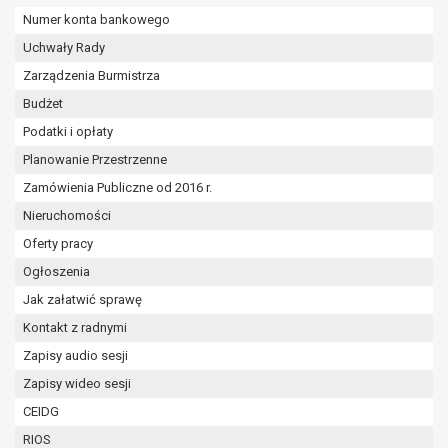
wykonania zadania realizowanego w
Numer konta bankowego
interesie publicznym lub w ramach
Uchwały Rady
sprawowania władzy publicznej
powierzonej administratorowi bądź
Zarządzenia Burmistrza
niezbędność przetwarzania do celów
Budżet
wynikających z prawnie
Podatki i opłaty
uzasadnionych interesów
Planowanie Przestrzenne
realizowanych przez administratora
lub przez stronę trzecią.
Zamówienia Publiczne od 2016 r.
Z przyczyn związanych z Pani/Pana
Nieruchomości
szczególną sytuacją. W razie wniesienia
Oferty pracy
sprzeciwu, administrator nie może już
przetwarzać tych danych osobowych, chyba
Ogłoszenia
że wykaże on istnienie ważnych prawnie
Jak załatwić sprawę
uzasadnionych podstaw do przetwarzania,
Kontakt z radnymi
nadrzędnych wobec interesów, praw i
Zapisy audio sesji
wolności osoby, której dane dotyczą, lub
podstaw do ustalenia, dochodzenia lub
Zapisy wideo sesji
obrony roszczeń.
CEIDG
RIOS