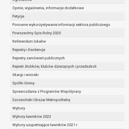
dane są nieprawidłowe lub
Opinie, wyjaśnienia, informacje dodatkowe
niekompletne;
prawo do żądania usunięcia danych
Petycje
osobowych (tzw. prawo do bycia
Ponowne wykorzystywanie informacji sektora publicznego
zapomnianym) na podstawie art. 17 RODO,
Powszechny Spis Rolny 2020
w przypadku gdy:
dane nie są już niezbędne do celów,
Referendum lokalne
dla których były zebrane lub w inny
Rejestry i Ewidencje
sposób przetwarzane,
Rejestry zamówień publicznych
osoba, której dane dotyczą, wniosła
sprzeciw wobec przetwarzania
Rejestr żłobków, klubów dziecięcych i przedszkoli
danych osobowych,
Skargi i wnioski
osoba, której dane dotyczą wycofała
Spółki Gminy
zgodę na przetwarzanie danych
osobowych, która jest podstawą
Sprawozdania z Programów Współpracy
przetwarzania danych i nie ma innej
Szczeciński Obszar Metropolitalny
podstawy prawnej przetwarzania
Wybory
danych,
Wybory ławników 2023
dane osobowe przetwarzane są
niezgodnie z prawem,
Wybory uzupełniające ławników 2021 r.