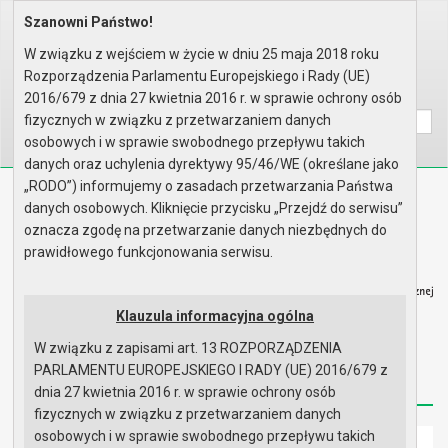
Szanowni Państwo!
Home
Organy
Rada Miejska
IX kadencja Rady Miejskiej
Komisje
Komisja Rewizyjna
Rok 2026 - posiedzenia
W związku z wejściem w życie w dniu 25 maja 2018 roku
Posiedzenie z 30 kwietnia 2026..
Rozporządzenia Parlamentu Europejskiego i Rady (UE)
Wyszukaj na stronie:
A
2016/679 z dnia 27 kwietnia 2016 r. w sprawie ochrony osób
A
A
fizycznych w związku z przetwarzaniem danych
osobowych i w sprawie swobodnego przepływu takich
danych oraz uchylenia dyrektywy 95/46/WE (określane jako
„RODO”) informujemy o zasadach przetwarzania Państwa
Biuletyn Informacji Publicznej
danych osobowych. Kliknięcie przycisku „Przejdź do serwisu”
Urząd Miasta i Gminy w Gryfinie
oznacza zgodę na przetwarzanie danych niezbędnych do
prawidłowego funkcjonowania serwisu.
Klauzula informacyjna ogólna
W związku z zapisami art. 13 ROZPORZĄDZENIA
Strona główna
Mapa serwisu
Aktualności
PARLAMENTU EUROPEJSKIEGO I RADY (UE) 2016/679 z
Redakcja
Instrukcja korzystania
Dostępność
dnia 27 kwietnia 2016 r. w sprawie ochrony osób
fizycznych w związku z przetwarzaniem danych
osobowych i w sprawie swobodnego przepływu takich
Strona główna