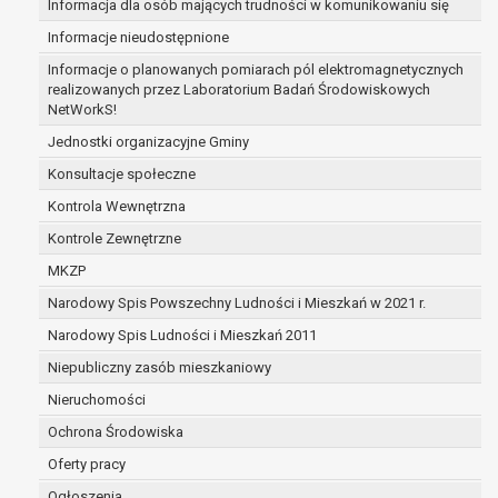
Informacja dla osób mających trudności w komunikowaniu się
zabezpieczenia ewentualnych roszczeń, a w
Informacje nieudostępnione
przypadku wyrażenia zgody na przetwarzanie
danych po zakończeniu i rozliczeniu umowy, do
Informacje o planowanych pomiarach pól elektromagnetycznych
realizowanych przez Laboratorium Badań Środowiskowych
czasu wycofania tej zgody.
NetWorkS!
Ponadto w przypadku umów o dofinansowanie
dane osobowe od momentu pozyskania
Jednostki organizacyjne Gminy
przechowywane są przez okres wynikający z
Konsultacje społeczne
umowy o dofinansowanie zawartej między
Kontrola Wewnętrzna
beneficjentem a określoną instytucją, trwałości
Kontrole Zewnętrzne
danego projektu i konieczności zachowania
dokumentacji projektu do celów kontrolnych.
MKZP
W związku z przetwarzaniem przez
Narodowy Spis Powszechny Ludności i Mieszkań w 2021 r.
administratora danych osobowych przysługuje
Narodowy Spis Ludności i Mieszkań 2011
Pani/Panu:
prawo dostępu do treści danych oraz
Niepubliczny zasób mieszkaniowy
otrzymywania ich kopii na podstawie art. 15
Nieruchomości
RODO;
Ochrona Środowiska
prawo do żądania sprostowania danych na
podstawie art. 16 RODO,
Oferty pracy
w przypadku gdy:
Ogłoszenia