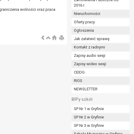
2016 r.
ym (Dz.U. z 2017r., poz. 1875 ze zm.) oraz z
graniczenia wolności oraz praca
 wobec Gminy;
Nieruchomości
Oferty pracy
Ogłoszenia
ministratorowi;
ie i celu określonym w treści zgody.
Jak załatwić sprawę
m odbiorcom lub kategoriom odbiorców danych
Kontakt z radnymi
Zapisy audio sesji
ia przetwarzania danych osobowych;
Zapisy wideo sesji
e z terminami archiwizacji określonymi przez
CEIDG
RIOS
o czasu wycofania tej zgody.
NEWSLETTER
ezbędny do realizacji zawartej umowy, a po tym
ia zgody na przetwarzanie danych po zakończeniu i
BIPy szkół
SP Nr 1 w Gryfinie
jący z umowy o dofinansowanie zawartej między
SP Nr 2 w Gryfinie
ntrolnych.
SP Nr 3 w Gryfinie
Szkoła Muzyczna w Gryfinie