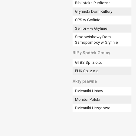
ania władzy publicznej powierzonej
Biblioteka Publiczna
Gryfiński Dom Kultury
stratora lub przez stronę trzecią.
OPS w Gryfinie
rzetwarzać tych danych osobowych, chyba że wykaże
osoby, której dane dotyczą, lub podstaw do
Senior + w Gryfinie
Środowiskowy Dom
Samopomocy w Gryfinie
art. 6 ust. 1 lit a RODO), przysługuje Pani/Panu
BIPy Spółek Gminy
no na podstawie zgody przed jej cofnięciem.
GTBS Sp. z o.o.
nych osobowych przez administratora.
PUK Sp. z o.o.
mogiem ustawowym lub umownym.
Akty prawne
Dzienniki Ustaw
Monitor Polski
Dzienniki Urzędowe