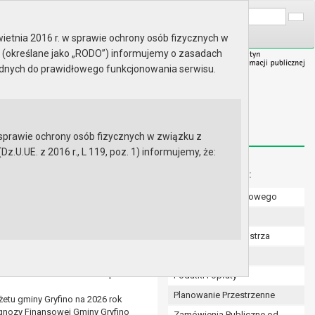
A
Wyszukaj na stronie:
A
A
ietnia 2016 r. w sprawie ochrony osób fizycznych w
 (określane jako „RODO”) informujemy o zasadach
ędnych do prawidłowego funkcjonowania serwisu.
prawie ochrony osób fizycznych w związku z
.UE. z 2016 r., L 119, poz. 1) informujemy, że:
Menu dodatkowe:
Numer konta bankowego
 szkołach i przedszkolach
Uchwały Rady
ych, których właścicielem jest
Zarządzenia Burmistrza
ad korzystania z tych
Budżet
 w zakresie udzielania wsparcia
Podatki i opłaty
Planowanie Przestrzenne
etu gminy Gryfino na 2026 rok
ognozy Finansowej Gminy Gryfino
Zamówienia Publiczne od