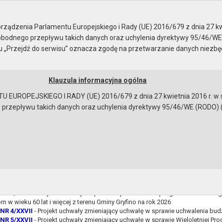
ady Miejskiej
ządzenia Parlamentu Europejskiego i Rady (UE) 2016/679 z dnia 27 kw
bodnego przepływu takich danych oraz uchylenia dyrektywy 95/46/WE
ku „Przejdź do serwisu” oznacza zgodę na przetwarzanie danych niezb
Klauzula informacyjna ogólna
a
Instrukcja korzystania
Dostępność
EUROPEJSKIEGO I RADY (UE) 2016/679 z dnia 27 kwietnia 2016 r. w s
epływu takich danych oraz uchylenia dyrektywy 95/46/WE (RODO) (Dz.U
a sesję
NR 1/XXVII
- Sprawozdanie z wysokości średnich wynagrodzeń nauczycieli w
zonych przez Gminę Gryfino za 2025 r.
NR 2/XXVII
- Projekt uchwały w sprawie określenia przystanków komunikacyjn
Gryfino, udostępnionych dla operatorów i przewoźników oraz warunków i zas
tanków
NR 3/XXVII
- Projekt uchwały w sprawie wprowadzenia programu osłonowego
 w wieku 60 lat i więcej z terenu Gminy Gryfino na rok 2026
NR 4/XXVII
- Projekt uchwały zmieniający uchwałę w sprawie uchwalenia budż
NR 5/XXVII
- Projekt uchwały zmieniający uchwałę w sprawie Wieloletniej Pr
bowiązującymi przepisami prawa w celu: