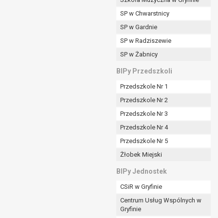
SP w Chwarstnicy
SP w Gardnie
padku gdy:
SP w Radziszewie
SP w Żabnicy
nia danych i nie ma innej podstawy prawnej
BIPy Przedszkoli
Przedszkole Nr 1
Przedszkole Nr 2
Przedszkole Nr 3
wi sprawdzić prawidłowość tych danych,
Przedszkole Nr 4
ądając w zamian ich ograniczenia,
Przedszkole Nr 5
enia, obrony lub dochodzenia roszczeń,
Żłobek Miejski
sadnione podstawy po stronie administratora są
BIPy Jednostek
i:
CSiR w Gryfinie
zgody wyrażonej przez tą osobę,
Centrum Usług Wspólnych w
órego podstawą prawną jest:
Gryfinie