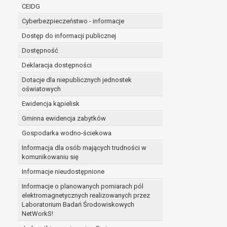
niezbędność przetwarzania do wykonania 
CEIDG
administratorowi bądź
Cyberbezpieczeństwo - informacje
niezbędność przetwarzania do celów wynik
Z przyczyn związanych z Pani/Pana szczególną s
Dostęp do informacji publicznej
on istnienie ważnych prawnie uzasadnionych pod
Dostępność
ustalenia, dochodzenia lub obrony roszczeń.
Deklaracja dostępności
Dotacje dla niepublicznych jednostek
W przypadku gdy przetwarzanie danych osobowych odby
oświatowych
prawo do cofnięcia tej zgody w dowolnym momencie. C
Ewidencja kąpielisk
Przysługuje Pani/Panu prawo wniesienia skargi do o
Gminna ewidencja zabytków
Organem właściwym do wniesienia skargi jest Prezes
W zależności od sfery, w której przetwarzane są da
Gospodarka wodno-ściekowa
Pani/Pana dane nie będą poddawane zautomatyzowane
Informacja dla osób mających trudności w
komunikowaniu się
Informacje nieudostępnione
Informacje o planowanych pomiarach pól
elektromagnetycznych realizowanych przez
Laboratorium Badań Środowiskowych
NetWorkS!