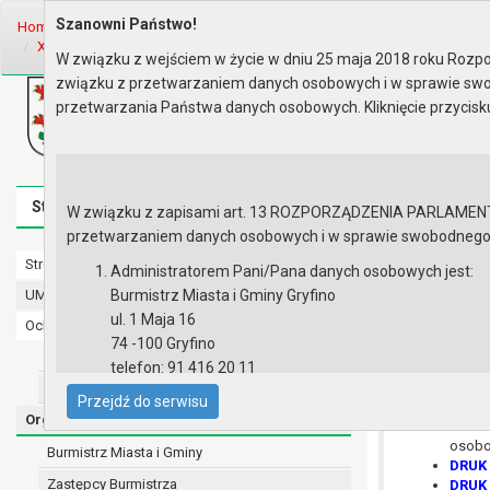
Szanowni Państwo!
Home
Organy
Rada Miejska
IX kadencja Rady Miejskiej
Sesje R
XXVII Sesja Rady - 26.02.2026
Materiały na sesję
W związku z wejściem w życie w dniu 25 maja 2018 roku Rozpor
związku z przetwarzaniem danych osobowych i w sprawie swo
Biuletyn Informacji Publicznej
przetwarzania Państwa danych osobowych. Kliknięcie przycis
Urząd Miasta i Gminy w Gryfinie
Strona główna
Mapa serwisu
Aktualności
Redakcj
W związku z zapisami art. 13 ROZPORZĄDZENIA PARLAMENTU 
przetwarzaniem danych osobowych i w sprawie swobodnego prz
Strona główna
Materiały n
Administratorem Pani/Pana danych osobowych jest:
UMiG - telefony wewnętrzne
Burmistrz Miasta i Gminy Gryfino
ul. 1 Maja 16
Ochrona danych osobowych
DRUK 
74 -100 Gryfino
prowad
Urząd Miasta i Gminy w Gryfinie
telefon: 91 416 20 11
DRUK 
Gmina 
Straż Miejska
e-mail:
burmistrz@gryfino.pl
Przejdź do serwisu
przys
Dane kontaktowe Inspektora Ochrony Danych:
Organy
DRUK 
telefon: 91 416 20 11
osobom
Burmistrz Miasta i Gminy
e-mail:
iod@gryfino.pl
DRUK 
Zastępcy Burmistrza
DRUK 
Pani/Pana dane osobowe przetwarzane są zgodnie z o