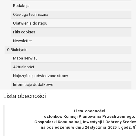
Przysługuje Pani/Panu prawo wniesienia skargi do organu
Redakcja
nadzorczego na niezgodne z prawem przetwarzanie Pan
danych osobowych przez administratora.
Obsługa techniczna
Organem właściwym do wniesienia skargi jest Prezes Urz
Ułatwienia dostępu
Ochrony Danych Osobowych.
Pliki cookies
W zależności od sfery, w której przetwarzane są dane oso
Newsletter
podanie danych osobowych jest dobrowolne albo jest wy
ustawowym lub umownym.
O Biuletynie
Pani/Pana dane nie będą poddawane zautomatyzowane
Mapa serwisu
podejmowaniu decyzji, w tym również profilowaniu.
Aktualności
Najczęściej odwiedzane strony
Informacje dodatkowe
Lista obecności
Lista obecności
członków Komisji Planowania Przestrzennego,
Gospodarki Komunalnej, Inwestycji i Ochrony Środo
na posiedzeniu w dniu 24 stycznia 2025 r. godz. 8