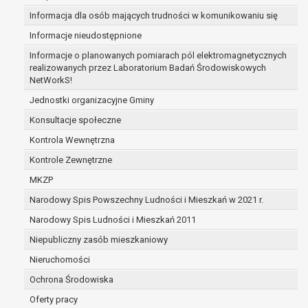
prawo do żądania usunięcia danych osobowych (tzw
Informacja dla osób mających trudności w komunikowaniu się
bycia zapomnianym) na podstawie art. 17 RODO, w 
Informacje nieudostępnione
gdy:
Informacje o planowanych pomiarach pól elektromagnetycznych
dane nie są już niezbędne do celów, dla któryc
realizowanych przez Laboratorium Badań Środowiskowych
zebrane lub w inny sposób przetwarzane,
NetWorkS!
osoba, której dane dotyczą, wniosła sprzeci
Jednostki organizacyjne Gminy
przetwarzania danych osobowych,
osoba, której dane dotyczą wycofała zgodę n
Konsultacje społeczne
przetwarzanie danych osobowych, która jest
Kontrola Wewnętrzna
przetwarzania danych i nie ma innej podstaw
Kontrole Zewnętrzne
przetwarzania danych,
dane osobowe przetwarzane są niezgodnie 
MKZP
dane osobowe muszą być usunięte w celu wy
Narodowy Spis Powszechny Ludności i Mieszkań w 2021 r.
się z obowiązku wynikającego z przepisów pr
Narodowy Spis Ludności i Mieszkań 2011
prawo do żądania ograniczenia przetwarzania dany
osobowych na podstawie art. 18 RODO, w przypadku
Niepubliczny zasób mieszkaniowy
osoba, której dane dotyczą kwestionuje praw
Nieruchomości
danych osobowych – na okres pozwalający
Ochrona Środowiska
administratorowi sprawdzić prawidłowość tyc
przetwarzanie danych jest niezgodne z praw
Oferty pracy