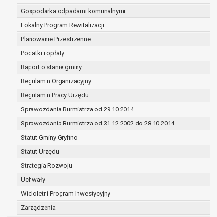
w ramach sprawowania władzy publicznej powierzo
Gospodarka odpadami komunalnymi
administratorowi;
Lokalny Program Rewitalizacji
w pozostałych przypadkach dane osobowe przetwa
wyłącznie na podstawie wcześniej udzielonej zgody
Planowanie Przestrzenne
zakresie i celu określonym w treści zgody.
Podatki i opłaty
W związku z przetwarzaniem danych w celu wskazanym w 
Raport o stanie gminy
dane osobowe mogą być udostępniane innym upoważnio
odbiorcom lub kategoriom odbiorców danych osobowych.
Regulamin Organizacyjny
Odbiorcami mogą być:
Regulamin Pracy Urzędu
podmioty, które przetwarzają dane osobowe w imie
Sprawozdania Burmistrza od 29.10.2014
administratora na podstawie zawartej z nim umowy
powierzenia przetwarzania danych osobowych;
Sprawozdania Burmistrza od 31.12.2002 do 28.10.2014
podmioty upoważnione do odbioru danych osobowy
Statut Gminy Gryfino
podstawie odpowiednich przepisów prawa.
Statut Urzędu
Pani/Pana dane osobowe będą przetwarzane przez okres
niezbędny do realizacji celu dla jakiego zostały zebrane o
Strategia Rozwoju
z terminami archiwizacji określonymi przez przepisy praw
Uchwały
powszechnie obowiązującego.
Wieloletni Program Inwestycyjny
W przypadku, gdy dane osobowe przetwarzane są na pod
Zarządzenia
zgody osoby, której dane dotyczą przetwarzanie odbywa s