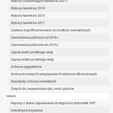
realizowanego w interesie publicznym lub w
Wybory uzupełniające ławników 2021 r.
sprawowania władzy publicznej powierzonej
Wybory ławników 2019
administratorowi bądź
Wybory ławników 2015
niezbędność przetwarzania do celów wynikaj
prawnie uzasadnionych interesów realizowan
Wybory ławników 2011
administratora lub przez stronę trzecią.
Zadania współfinansowane ze środków zewnętrznych
Z przyczyn związanych z Pani/Pana szczególną syt
Zamówienia publiczne od 2016 r.
razie wniesienia sprzeciwu, administrator nie może 
przetwarzać tych danych osobowych, chyba że wyk
Zamówienia publiczne do 2015 r.
istnienie ważnych prawnie uzasadnionych podstaw 
Zapisy audio przebiegu sesji
przetwarzania, nadrzędnych wobec interesów, praw 
Zapisy wideo przebiegu sesji
osoby, której dane dotyczą, lub podstaw do ustalenia
Ochrona sygnalistów
dochodzenia lub obrony roszczeń.
Gminna Komisja Rozwiązywania Problemów Alkoholowych
W przypadku gdy przetwarzanie danych osobowych odbyw
Standardy ochrony małoletnich
podstawie zgody osoby na przetwarzanie danych osobowyc
Zespół ds. nazewnictwa ulic, rond i placów.
ust. 1 lit a RODO), przysługuje Pani/Panu prawo do cofnięci
Serwis
zgody w dowolnym momencie. Cofnięcie to nie ma wpływ
zgodność przetwarzania, którego dokonano na podstawie
Raporty o stanie zapewnienia dostępności jednostek OSP
przed jej cofnięciem.
Instrukcja korzystania