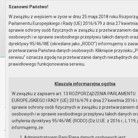
Szanowni Państwo!
Home
Organy
Rada Miejska
IX kadencja Rady Miejskiej
Komisje
Komisja Planowania Przestrzenn..
W związku z wejściem w życie w dniu 25 maja 2018 roku Rozporz
Rok 2025 - posiedzenia
Posiedzenie z 24 stycznia 2025..
Parlamentu Europejskiego i Rady (UE) 2016/679 z dnia 27 kwietnia
Lista obecności
sprawie ochrony osób fizycznych w związku z przetwarzaniem d
Wyszukaj na stronie:
A
A
osobowych i w sprawie swobodnego przepływu takich danych oraz
A
dyrektywy 95/46/WE (określane jako „RODO”) informujemy o zas
przetwarzania Państwa danych osobowych. Kliknięcie przycisku „P
serwisu” oznacza zgodę na przetwarzanie danych niezbędnych d
prawidłowego funkcjonowania serwisu.
Biuletyn Informacji Publicznej
Urząd Miasta i Gminy w Gryfinie
Klauzula informacyjna ogólna
W związku z zapisami art. 13 ROZPORZĄDZENIA PARLAMENTU
EUROPEJSKIEGO I RADY (UE) 2016/679 z dnia 27 kwietnia 2016 r
sprawie ochrony osób fizycznych w związku z przetwarzaniem 
Strona główna
Mapa serwisu
Aktualności
osobowych i w sprawie swobodnego przepływu takich danych or
uchylenia dyrektywy 95/46/WE (RODO) (Dz.U.UE. z 2016 r., L 119, 
Redakcja
Instrukcja korzystania
Dostępność
informujemy, że:
Administratorem Pani/Pana danych osobowych jest: