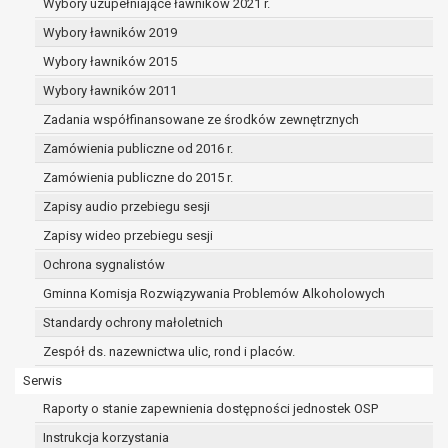
realizowanego w interesie publicznym lub w
Wybory uzupełniające ławników 2021 r.
sprawowania władzy publicznej powierzonej
Wybory ławników 2019
administratorowi bądź
Wybory ławników 2015
niezbędność przetwarzania do celów wynikaj
prawnie uzasadnionych interesów realizowan
Wybory ławników 2011
administratora lub przez stronę trzecią.
Zadania współfinansowane ze środków zewnętrznych
Z przyczyn związanych z Pani/Pana szczególną syt
Zamówienia publiczne od 2016 r.
razie wniesienia sprzeciwu, administrator nie może 
przetwarzać tych danych osobowych, chyba że wyk
Zamówienia publiczne do 2015 r.
istnienie ważnych prawnie uzasadnionych podstaw 
Zapisy audio przebiegu sesji
przetwarzania, nadrzędnych wobec interesów, praw 
Zapisy wideo przebiegu sesji
osoby, której dane dotyczą, lub podstaw do ustalenia
Ochrona sygnalistów
dochodzenia lub obrony roszczeń.
Gminna Komisja Rozwiązywania Problemów Alkoholowych
W przypadku gdy przetwarzanie danych osobowych odbyw
Standardy ochrony małoletnich
podstawie zgody osoby na przetwarzanie danych osobowyc
Zespół ds. nazewnictwa ulic, rond i placów.
ust. 1 lit a RODO), przysługuje Pani/Panu prawo do cofnięci
Serwis
zgody w dowolnym momencie. Cofnięcie to nie ma wpływ
zgodność przetwarzania, którego dokonano na podstawie
Raporty o stanie zapewnienia dostępności jednostek OSP
przed jej cofnięciem.
Instrukcja korzystania