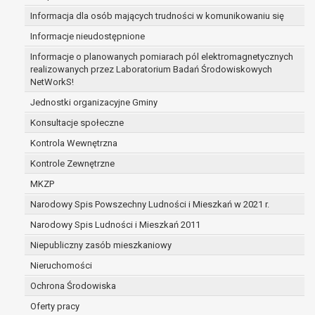
prawo do żądania usunięcia danych osobowych (tzw
Informacja dla osób mających trudności w komunikowaniu się
bycia zapomnianym) na podstawie art. 17 RODO, w 
Informacje nieudostępnione
gdy:
Informacje o planowanych pomiarach pól elektromagnetycznych
dane nie są już niezbędne do celów, dla któryc
realizowanych przez Laboratorium Badań Środowiskowych
zebrane lub w inny sposób przetwarzane,
NetWorkS!
osoba, której dane dotyczą, wniosła sprzeci
Jednostki organizacyjne Gminy
przetwarzania danych osobowych,
osoba, której dane dotyczą wycofała zgodę n
Konsultacje społeczne
przetwarzanie danych osobowych, która jest
Kontrola Wewnętrzna
przetwarzania danych i nie ma innej podstaw
Kontrole Zewnętrzne
przetwarzania danych,
dane osobowe przetwarzane są niezgodnie 
MKZP
dane osobowe muszą być usunięte w celu wy
Narodowy Spis Powszechny Ludności i Mieszkań w 2021 r.
się z obowiązku wynikającego z przepisów pr
Narodowy Spis Ludności i Mieszkań 2011
prawo do żądania ograniczenia przetwarzania dany
osobowych na podstawie art. 18 RODO, w przypadku
Niepubliczny zasób mieszkaniowy
osoba, której dane dotyczą kwestionuje praw
Nieruchomości
danych osobowych – na okres pozwalający
Ochrona Środowiska
administratorowi sprawdzić prawidłowość tyc
przetwarzanie danych jest niezgodne z praw
Oferty pracy