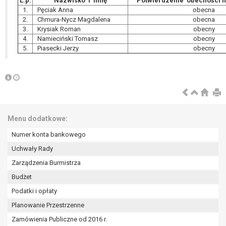
L.p.
Nazwisko i imię
Potwierdzenie obecności n
1.
Pęciak Anna
obecna
2.
Chmura-Nycz Magdalena
obecna
3.
Krysiak Roman
obecny
4.
Namieciński Tomasz
obecny
5.
Piasecki Jerzy
obecny
Menu dodatkowe:
Numer konta bankowego
Uchwały Rady
Zarządzenia Burmistrza
Budżet
Podatki i opłaty
Planowanie Przestrzenne
Zamówienia Publiczne od 2016 r.