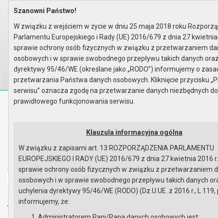
Szanowni Państwo!
Home
Organy
Rada Miejska
IX kadencja Rady Miejskiej
Komisje
Komisja Budżetu, Finansów, Rol..
W związku z wejściem w życie w dniu 25 maja 2018 roku Rozporz
Rok 2024 - posiedzenia
Posiedzenie z 26 listopada 202..
Parlamentu Europejskiego i Rady (UE) 2016/679 z dnia 27 kwietnia
Lista obecności
sprawie ochrony osób fizycznych w związku z przetwarzaniem d
Wyszukaj na stronie:
A
A
osobowych i w sprawie swobodnego przepływu takich danych oraz
A
dyrektywy 95/46/WE (określane jako „RODO”) informujemy o zas
przetwarzania Państwa danych osobowych. Kliknięcie przycisku „P
serwisu” oznacza zgodę na przetwarzanie danych niezbędnych d
prawidłowego funkcjonowania serwisu.
Biuletyn Informacji Publicznej
Urząd Miasta i Gminy w Gryfinie
Klauzula informacyjna ogólna
W związku z zapisami art. 13 ROZPORZĄDZENIA PARLAMENTU
EUROPEJSKIEGO I RADY (UE) 2016/679 z dnia 27 kwietnia 2016 r
sprawie ochrony osób fizycznych w związku z przetwarzaniem 
Strona główna
Mapa serwisu
Aktualności
osobowych i w sprawie swobodnego przepływu takich danych or
uchylenia dyrektywy 95/46/WE (RODO) (Dz.U.UE. z 2016 r., L 119, 
Redakcja
Instrukcja korzystania
Dostępność
informujemy, że:
Administratorem Pani/Pana danych osobowych jest: