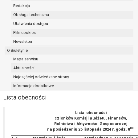
Przysługuje Pani/Panu prawo wniesienia skargi do organu
Redakcja
nadzorczego na niezgodne z prawem przetwarzanie Pan
danych osobowych przez administratora.
Obsługa techniczna
Organem właściwym do wniesienia skargi jest Prezes Urz
Ułatwienia dostępu
Ochrony Danych Osobowych.
Pliki cookies
W zależności od sfery, w której przetwarzane są dane oso
Newsletter
podanie danych osobowych jest dobrowolne albo jest wy
ustawowym lub umownym.
O Biuletynie
Pani/Pana dane nie będą poddawane zautomatyzowane
Mapa serwisu
podejmowaniu decyzji, w tym również profilowaniu.
Aktualności
Najczęściej odwiedzane strony
Informacje dodatkowe
Lista obecności
Lista obecności
członków Komisji Budżetu, Finansów,
Rolnictwa i Aktywności Gospodarczej
00
na posiedzeniu 26 listopada 2024 r. godz. 8