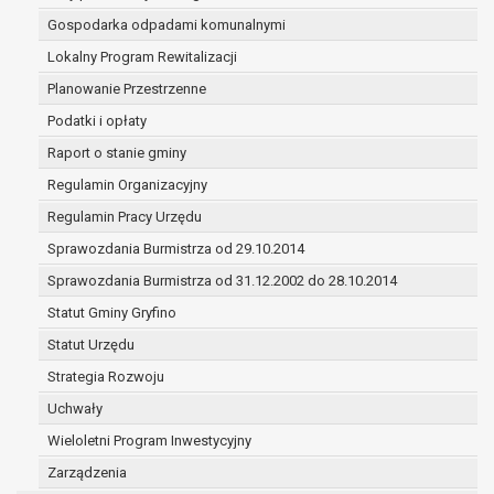
w ramach sprawowania władzy publicznej powierzo
Gospodarka odpadami komunalnymi
administratorowi;
Lokalny Program Rewitalizacji
w pozostałych przypadkach dane osobowe przetwa
wyłącznie na podstawie wcześniej udzielonej zgody
Planowanie Przestrzenne
zakresie i celu określonym w treści zgody.
Podatki i opłaty
W związku z przetwarzaniem danych w celu wskazanym w 
Raport o stanie gminy
dane osobowe mogą być udostępniane innym upoważnio
odbiorcom lub kategoriom odbiorców danych osobowych.
Regulamin Organizacyjny
Odbiorcami mogą być:
Regulamin Pracy Urzędu
podmioty, które przetwarzają dane osobowe w imie
Sprawozdania Burmistrza od 29.10.2014
administratora na podstawie zawartej z nim umowy
powierzenia przetwarzania danych osobowych;
Sprawozdania Burmistrza od 31.12.2002 do 28.10.2014
podmioty upoważnione do odbioru danych osobowy
Statut Gminy Gryfino
podstawie odpowiednich przepisów prawa.
Statut Urzędu
Pani/Pana dane osobowe będą przetwarzane przez okres
niezbędny do realizacji celu dla jakiego zostały zebrane o
Strategia Rozwoju
z terminami archiwizacji określonymi przez przepisy praw
Uchwały
powszechnie obowiązującego.
Wieloletni Program Inwestycyjny
W przypadku, gdy dane osobowe przetwarzane są na pod
Zarządzenia
zgody osoby, której dane dotyczą przetwarzanie odbywa s