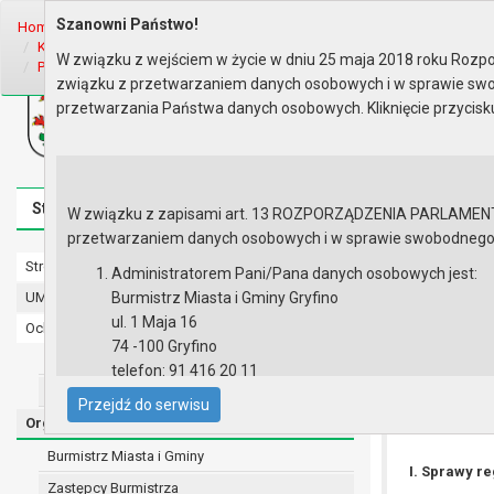
Szanowni Państwo!
Home
Organy
Rada Miejska
IX kadencja Rady Miejskiej
Komisj
Komisja Budżetu, Finansów, Rol..
Rok 2024 - posiedzenia
Posiedze
W związku z wejściem w życie w dniu 25 maja 2018 roku Rozpor
Porządek obrad
związku z przetwarzaniem danych osobowych i w sprawie swo
Biuletyn Informacji Publicznej
przetwarzania Państwa danych osobowych. Kliknięcie przycis
Urząd Miasta i Gminy w Gryfinie
Strona główna
Mapa serwisu
Aktualności
Redakcj
W związku z zapisami art. 13 ROZPORZĄDZENIA PARLAMENTU 
przetwarzaniem danych osobowych i w sprawie swobodnego prz
Strona główna
Porządek o
Administratorem Pani/Pana danych osobowych jest:
UMiG - telefony wewnętrzne
Burmistrz Miasta i Gminy Gryfino
ul. 1 Maja 16
Ochrona danych osobowych
74 -100 Gryfino
Urząd Miasta i Gminy w Gryfinie
telefon: 91 416 20 11
Straż Miejska
e-mail:
burmistrz@gryfino.pl
Przejdź do serwisu
Dane kontaktowe Inspektora Ochrony Danych:
Organy
telefon: 91 416 20 11
Burmistrz Miasta i Gminy
e-mail:
iod@gryfino.pl
I. Sprawy r
Zastępcy Burmistrza
Pani/Pana dane osobowe przetwarzane są zgodnie z o