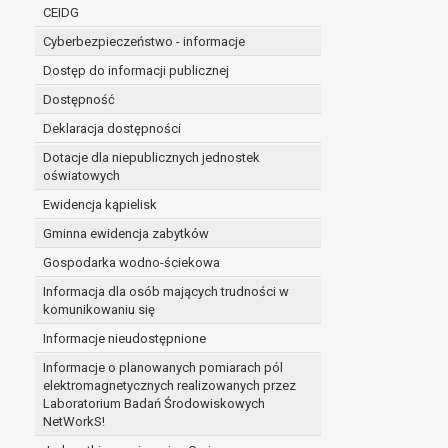
niezbędność przetwarzania do wykonania 
CEIDG
administratorowi bądź
Cyberbezpieczeństwo - informacje
niezbędność przetwarzania do celów wynik
Z przyczyn związanych z Pani/Pana szczególną s
Dostęp do informacji publicznej
on istnienie ważnych prawnie uzasadnionych pod
Dostępność
ustalenia, dochodzenia lub obrony roszczeń.
Deklaracja dostępności
Dotacje dla niepublicznych jednostek
W przypadku gdy przetwarzanie danych osobowych odby
oświatowych
prawo do cofnięcia tej zgody w dowolnym momencie. C
Ewidencja kąpielisk
Przysługuje Pani/Panu prawo wniesienia skargi do o
Gminna ewidencja zabytków
Organem właściwym do wniesienia skargi jest Prezes
W zależności od sfery, w której przetwarzane są da
Gospodarka wodno-ściekowa
Pani/Pana dane nie będą poddawane zautomatyzowane
Informacja dla osób mających trudności w
komunikowaniu się
Informacje nieudostępnione
Informacje o planowanych pomiarach pól
elektromagnetycznych realizowanych przez
Laboratorium Badań Środowiskowych
NetWorkS!