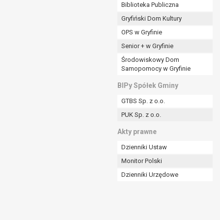
ania władzy publicznej powierzonej
Biblioteka Publiczna
Gryfiński Dom Kultury
stratora lub przez stronę trzecią.
OPS w Gryfinie
rzetwarzać tych danych osobowych, chyba że wykaże
osoby, której dane dotyczą, lub podstaw do
Senior + w Gryfinie
Środowiskowy Dom
Samopomocy w Gryfinie
art. 6 ust. 1 lit a RODO), przysługuje Pani/Panu
BIPy Spółek Gminy
no na podstawie zgody przed jej cofnięciem.
GTBS Sp. z o.o.
nych osobowych przez administratora.
PUK Sp. z o.o.
mogiem ustawowym lub umownym.
Akty prawne
Dzienniki Ustaw
Monitor Polski
Dzienniki Urzędowe