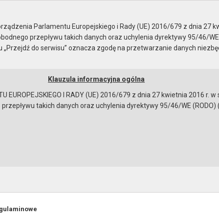
e
nie z 4 października 2..
ządzenia Parlamentu Europejskiego i Rady (UE) 2016/679 z dnia 27 kw
bodnego przepływu takich danych oraz uchylenia dyrektywy 95/46/WE
ku „Przejdź do serwisu” oznacza zgodę na przetwarzanie danych niezb
Klauzula informacyjna ogólna
a
Instrukcja korzystania
Dostępność
EUROPEJSKIEGO I RADY (UE) 2016/679 z dnia 27 kwietnia 2016 r. w s
epływu takich danych oraz uchylenia dyrektywy 95/46/WE (RODO) (Dz.U
brad
PORZĄDEK OBRAD
Komisji Budżetu, Finansów, Rolnictwa i Aktywności Gospoda
na posiedzeniu
w dniu 4 października (piątek) 2024 r. godz. 7.45
egulaminowe
bowiązującymi przepisami prawa w celu: