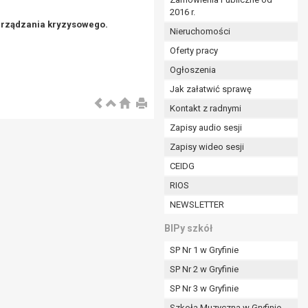
2016 r.
ym (Dz.U. z 2017r., poz. 1875 ze zm.) oraz z
zarządzania kryzysowego.
 wobec Gminy;
Nieruchomości
Oferty pracy
Ogłoszenia
ministratorowi;
ie i celu określonym w treści zgody.
Jak załatwić sprawę
m odbiorcom lub kategoriom odbiorców danych
Kontakt z radnymi
Zapisy audio sesji
ia przetwarzania danych osobowych;
Zapisy wideo sesji
e z terminami archiwizacji określonymi przez
CEIDG
RIOS
o czasu wycofania tej zgody.
NEWSLETTER
ezbędny do realizacji zawartej umowy, a po tym
ia zgody na przetwarzanie danych po zakończeniu i
BIPy szkół
SP Nr 1 w Gryfinie
jący z umowy o dofinansowanie zawartej między
SP Nr 2 w Gryfinie
ntrolnych.
SP Nr 3 w Gryfinie
Szkoła Muzyczna w Gryfinie