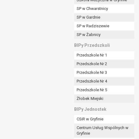
SP w Chwarstnicy
SP w Gardnie
padku gdy:
SP w Radziszewie
SP w Żabnicy
nia danych i nie ma innej podstawy prawnej
BIPy Przedszkoli
Przedszkole Nr 1
Przedszkole Nr 2
Przedszkole Nr 3
wi sprawdzić prawidłowość tych danych,
Przedszkole Nr 4
ądając w zamian ich ograniczenia,
Przedszkole Nr 5
enia, obrony lub dochodzenia roszczeń,
Żłobek Miejski
sadnione podstawy po stronie administratora są
BIPy Jednostek
i:
CSiR w Gryfinie
zgody wyrażonej przez tą osobę,
Centrum Usług Wspólnych w
órego podstawą prawną jest:
Gryfinie