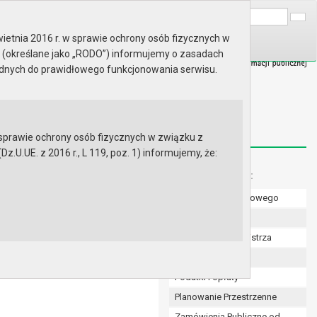
A
Wyszukaj na stronie:
A
A
ietnia 2016 r. w sprawie ochrony osób fizycznych w
 (określane jako „RODO”) informujemy o zasadach
ędnych do prawidłowego funkcjonowania serwisu.
prawie ochrony osób fizycznych w związku z
.UE. z 2016 r., L 119, poz. 1) informujemy, że:
Menu dodatkowe:
Numer konta bankowego
Uchwały Rady
rczej
Zarządzenia Burmistrza
Budżet
Podatki i opłaty
Planowanie Przestrzenne
Zamówienia Publiczne od