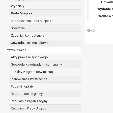
otwarc
realizacji zadań wynikających z przepisów prawa
Wydziały
II. Wydanie
szeregu ustaw kompetencyjnych (merytorycznych
Rada Miejska
zawarcia i realizacji umów;
III. Wolne w
Młodzieżowa Rada Miejska
ochrony żywotnych interesów osoby, której dane d
wykonania zadania realizowanego w interesie p
Sołectwa
w pozostałych przypadkach dane osobowe przetw
Zadania i kompetencje
W związku z przetwarzaniem danych w celu wskazany
Oświadczenia majątkowe
osobowych. Odbiorcami mogą być:
podmioty, które przetwarzają dane osobowe w i
Prawo lokalne
podmioty upoważnione do odbioru danych osob
Akty prawa miejscowego
Pani/Pana dane osobowe będą przetwarzane przez okres
Gospodarka odpadami komunalnymi
przepisy prawa powszechnie obowiązującego.
W przypadku, gdy dane osobowe przetwarzane są na po
Lokalny Program Rewitalizacji
W przypadku, gdy dane osobowe przetwarzane są w celu
Planowanie Przestrzenne
czasie w zakresie wymaganym przez przepisy prawa lu
Podatki i opłaty
rozliczeniu umowy, do czasu wycofania tej zgody.
Raport o stanie gminy
Ponadto w przypadku umów o dofinansowanie dane o
beneficjentem a określoną instytucją, trwałości daneg
Regulamin Organizacyjny
W związku z przetwarzaniem przez administratora da
Regulamin Pracy Urzędu
prawo dostępu do treści danych oraz otrzymywan