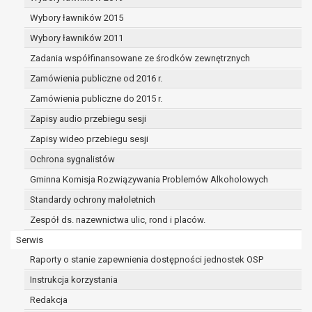
dane osobowe muszą być usunięte w
celu wywiązania się z obowiązku
Wybory ławników 2015
wynikającego z przepisów prawa;
Wybory ławników 2011
prawo do żądania ograniczenia
Zadania współfinansowane ze środków zewnętrznych
przetwarzania danych osobowych na
podstawie art. 18 RODO, w przypadku gdy:
Zamówienia publiczne od 2016 r.
osoba, której dane dotyczą
Zamówienia publiczne do 2015 r.
kwestionuje prawidłowość danych
Zapisy audio przebiegu sesji
osobowych – na okres pozwalający
administratorowi sprawdzić
Zapisy wideo przebiegu sesji
prawidłowość tych danych,
Ochrona sygnalistów
przetwarzanie danych jest niezgodne
Gminna Komisja Rozwiązywania Problemów Alkoholowych
z prawem, a osoba, której dane
Standardy ochrony małoletnich
dotyczą, sprzeciwia się usunięciu
danych, żądając w zamian ich
Zespół ds. nazewnictwa ulic, rond i placów.
ograniczenia,
Serwis
administrator nie potrzebuje już
Raporty o stanie zapewnienia dostępności jednostek OSP
danych dla swoich celów, ale osoba,
której dane dotyczą, potrzebuje ich do
Instrukcja korzystania
ustalenia, obrony lub dochodzenia
Redakcja
roszczeń,