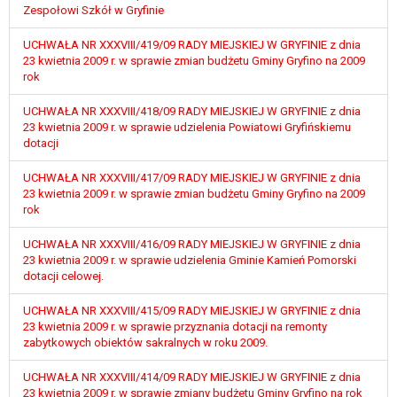
wykonania zadania realizowanego w
Zespołowi Szkół w Gryfinie
interesie publicznym lub w ramach
UCHWAŁA NR XXXVIII/419/09 RADY MIEJSKIEJ W GRYFINIE z dnia
sprawowania władzy publicznej
23 kwietnia 2009 r. w sprawie zmian budżetu Gminy Gryfino na 2009
powierzonej administratorowi bądź
rok
niezbędność przetwarzania do celów
wynikających z prawnie
UCHWAŁA NR XXXVIII/418/09 RADY MIEJSKIEJ W GRYFINIE z dnia
uzasadnionych interesów
23 kwietnia 2009 r. w sprawie udzielenia Powiatowi Gryfińskiemu
realizowanych przez administratora
dotacji
lub przez stronę trzecią.
UCHWAŁA NR XXXVIII/417/09 RADY MIEJSKIEJ W GRYFINIE z dnia
Z przyczyn związanych z Pani/Pana
23 kwietnia 2009 r. w sprawie zmian budżetu Gminy Gryfino na 2009
szczególną sytuacją. W razie wniesienia
rok
sprzeciwu, administrator nie może już
przetwarzać tych danych osobowych, chyba
UCHWAŁA NR XXXVIII/416/09 RADY MIEJSKIEJ W GRYFINIE z dnia
że wykaże on istnienie ważnych prawnie
23 kwietnia 2009 r. w sprawie udzielenia Gminie Kamień Pomorski
dotacji celowej.
uzasadnionych podstaw do przetwarzania,
nadrzędnych wobec interesów, praw i
UCHWAŁA NR XXXVIII/415/09 RADY MIEJSKIEJ W GRYFINIE z dnia
wolności osoby, której dane dotyczą, lub
23 kwietnia 2009 r. w sprawie przyznania dotacji na remonty
podstaw do ustalenia, dochodzenia lub
zabytkowych obiektów sakralnych w roku 2009.
obrony roszczeń.
UCHWAŁA NR XXXVIII/414/09 RADY MIEJSKIEJ W GRYFINIE z dnia
23 kwietnia 2009 r. w sprawie zmiany budżetu Gminy Gryfino na rok