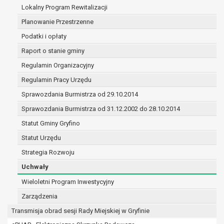
(merytorycznych), a także obowiązków i
Lokalny Program Rewitalizacji
zadań zleconych przez instytucje
Planowanie Przestrzenne
nadrzędne wobec Gminy;
Podatki i opłaty
zawarcia i realizacji umów;
ochrony żywotnych interesów osoby, której
Raport o stanie gminy
dane dotyczą, lub innej osoby fizycznej;
Regulamin Organizacyjny
wykonania zadania realizowanego w
Regulamin Pracy Urzędu
interesie publicznym lub w ramach
sprawowania władzy publicznej
Sprawozdania Burmistrza od 29.10.2014
powierzonej administratorowi;
Sprawozdania Burmistrza od 31.12.2002 do 28.10.2014
w pozostałych przypadkach dane osobowe
Statut Gminy Gryfino
przetwarzane są wyłącznie na podstawie
wcześniej udzielonej zgody w zakresie i celu
Statut Urzędu
określonym w treści zgody.
Strategia Rozwoju
W związku z przetwarzaniem danych w celu
Uchwały
wskazanym w pkt. 3, dane osobowe mogą być
udostępniane innym upoważnionym odbiorcom lub
Wieloletni Program Inwestycyjny
kategoriom odbiorców danych osobowych.
Zarządzenia
Odbiorcami mogą być:
Transmisja obrad sesji Rady Miejskiej w Gryfinie
podmioty, które przetwarzają dane