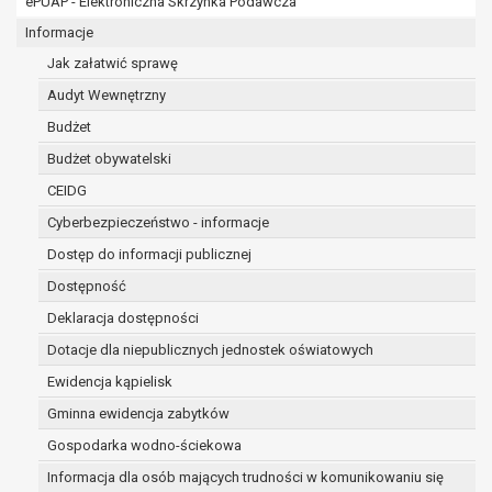
ePUAP - Elektroniczna Skrzynka Podawcza
osobowe w imieniu administratora na
podstawie zawartej z nim umowy
Informacje
powierzenia przetwarzania danych
Jak załatwić sprawę
osobowych;
Audyt Wewnętrzny
podmioty upoważnione do odbioru danych
osobowych na podstawie odpowiednich
Budżet
przepisów prawa.
Budżet obywatelski
Pani/Pana dane osobowe będą przetwarzane
CEIDG
przez okres niezbędny do realizacji celu dla jakiego
zostały zebrane oraz zgodnie z terminami
Cyberbezpieczeństwo - informacje
archiwizacji określonymi przez przepisy prawa
Dostęp do informacji publicznej
powszechnie obowiązującego.
Dostępność
W przypadku, gdy dane osobowe przetwarzane są
na podstawie zgody osoby, której dane dotyczą
Deklaracja dostępności
przetwarzanie odbywa się do czasu wycofania tej
Dotacje dla niepublicznych jednostek oświatowych
zgody.
Ewidencja kąpielisk
W przypadku, gdy dane osobowe przetwarzane są
Gminna ewidencja zabytków
w celu zawarcia i realizacji umowy przetwarzanie
odbywa się przez okres niezbędny do realizacji
Gospodarka wodno-ściekowa
zawartej umowy, a po tym czasie w zakresie
Informacja dla osób mających trudności w komunikowaniu się
wymaganym przez przepisy prawa lub dla