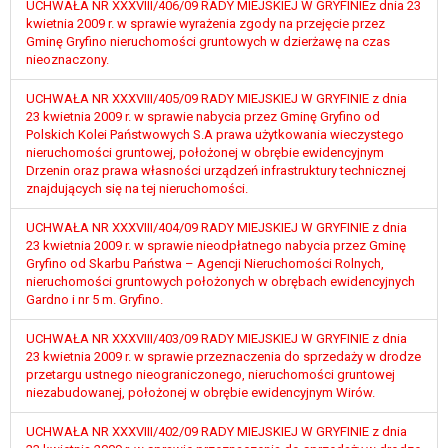
UCHWAŁA NR XXXVIII/406/09 RADY MIEJSKIEJ W GRYFINIEz dnia 23
kwietnia 2009 r. w sprawie wyrażenia zgody na przejęcie przez
Gminę Gryfino nieruchomości gruntowych w dzierżawę na czas
nieoznaczony.
UCHWAŁA NR XXXVIII/405/09 RADY MIEJSKIEJ W GRYFINIE z dnia
23 kwietnia 2009 r. w sprawie nabycia przez Gminę Gryfino od
Polskich Kolei Państwowych S.A prawa użytkowania wieczystego
nieruchomości gruntowej, położonej w obrębie ewidencyjnym
Drzenin oraz prawa własności urządzeń infrastruktury technicznej
znajdujących się na tej nieruchomości.
UCHWAŁA NR XXXVIII/404/09 RADY MIEJSKIEJ W GRYFINIE z dnia
23 kwietnia 2009 r. w sprawie nieodpłatnego nabycia przez Gminę
Gryfino od Skarbu Państwa – Agencji Nieruchomości Rolnych,
nieruchomości gruntowych położonych w obrębach ewidencyjnych
Gardno i nr 5 m. Gryfino.
UCHWAŁA NR XXXVIII/403/09 RADY MIEJSKIEJ W GRYFINIE z dnia
23 kwietnia 2009 r. w sprawie przeznaczenia do sprzedaży w drodze
przetargu ustnego nieograniczonego, nieruchomości gruntowej
niezabudowanej, położonej w obrębie ewidencyjnym Wirów.
UCHWAŁA NR XXXVIII/402/09 RADY MIEJSKIEJ W GRYFINIE z dnia