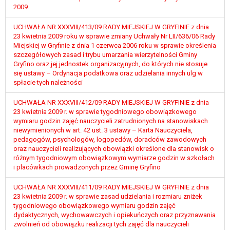
W przypadku gdy przetwarzanie danych
2009.
osobowych odbywa się na podstawie zgody osoby
UCHWAŁA NR XXXVIII/413/09 RADY MIEJSKIEJ W GRYFINIE z dnia
na przetwarzanie danych osobowych (art. 6 ust. 1
23 kwietnia 2009 roku w sprawie zmiany Uchwały Nr LII/636/06 Rady
lit a RODO), przysługuje Pani/Panu prawo do
Miejskiej w Gryfinie z dnia 1 czerwca 2006 roku w sprawie określenia
cofnięcia tej zgody w dowolnym momencie.
szczegółowych zasad i trybu umarzania wierzytelności Gminy
Cofnięcie to nie ma wpływu na zgodność
Gryfino oraz jej jednostek organizacyjnych, do których nie stosuje
przetwarzania, którego dokonano na podstawie
się ustawy – Ordynacja podatkowa oraz udzielania innych ulg w
spłacie tych należności
zgody przed jej cofnięciem.
Przysługuje Pani/Panu prawo wniesienia skargi do
UCHWAŁA NR XXXVIII/412/09 RADY MIEJSKIEJ W GRYFINIE z dnia
organu nadzorczego na niezgodne z prawem
23 kwietnia 2009 r. w sprawie tygodniowego obowiązkowego
przetwarzanie Pani/Pana danych osobowych
wymiaru godzin zajęć nauczycieli zatrudnionych na stanowiskach
przez administratora.
niewymienionych w art. 42 ust. 3 ustawy – Karta Nauczyciela,
pedagogów, psychologów, logopedów, doradców zawodowych
Organem właściwym do wniesienia skargi jest
oraz nauczycieli realizujących obowiązki określone dla stanowisk o
Prezes Urzędu Ochrony Danych Osobowych.
różnym tygodniowym obowiązkowym wymiarze godzin w szkołach
W zależności od sfery, w której przetwarzane są
i placówkach prowadzonych przez Gminę Gryfino
dane osobowe, podanie danych osobowych jest
dobrowolne albo jest wymogiem ustawowym lub
UCHWAŁA NR XXXVIII/411/09 RADY MIEJSKIEJ W GRYFINIE z dnia
23 kwietnia 2009 r. w sprawie zasad udzielania i rozmiaru zniżek
umownym.
tygodniowego obowiązkowego wymiaru godzin zajęć
Pani/Pana dane nie będą poddawane
dydaktycznych, wychowawczych i opiekuńczych oraz przyznawania
zautomatyzowanemu podejmowaniu decyzji, w
zwolnień od obowiązku realizacji tych zajęć dla nauczycieli