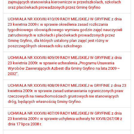
tym również profilowaniu.
zajmujących stanowiska kierownicze w przedszkolach, szkołach
oraz placówkach prowadzonych przez Gminę Gryfino
UCHWAŁA NR XXXVIII/410/09 RADY MIEJSKIEJ W GRYFINIE z dnia
23 kwietnia 2009 r. w sprawie określenia zasad rozliczania
tygodniowego obowiązkowego wymiaru godzin zajęć nauczycieli
zatrudnionych w szkołach i placówkach prowadzonych przez
Gminę Gryfino, dla których ustalony plan zajęć jest różny w
poszczególnych okresach roku szkolnego
UCHWAŁA NR XXXVIII/409/09 RADY MIEJSKIEJ W GRYFINIE z dnia
23 kwietnia 2009r. w sprawie uchwalenia „Programu Usuwania
Wyrobów Zawierających Azbest dla Gminy Gryfino na lata 2009 –
2032”.
UCHWAŁA NR XXXVIII/408/09 RADY MIEJSKIEJ w GRYFINIE z dnia 23
kwietnia 2009r. w sprawie zasad ustanawiania ograniczonych praw
rzeczowych na nieruchomościach gruntowych nie stanowiących
dróg, będących własnością Gminy Gryfino.
UCHWAŁA NR XXXVIII/407/09 RADY MIEJSKIEJ W GRYFINIE z dnia
23 kwietnia 2009 r. w sprawie uchylenia uchwały Nr XXVIII/267/08 z
dnia 17 lipca 2008 r.