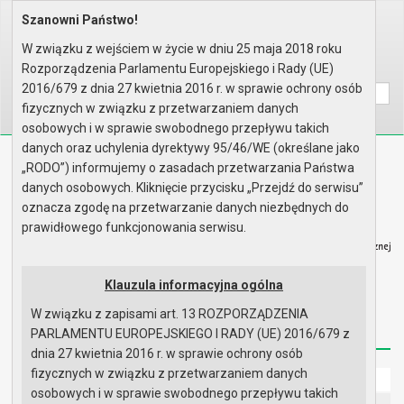
Szanowni Państwo!
Home
Prawo lokalne
Uchwały
Uchwały podjęte w roku 2009
Sesja nr XXXVIII
W związku z wejściem w życie w dniu 25 maja 2018 roku
Rozporządzenia Parlamentu Europejskiego i Rady (UE)
Wyszukaj na stronie:
A
A
A
2016/679 z dnia 27 kwietnia 2016 r. w sprawie ochrony osób
fizycznych w związku z przetwarzaniem danych
osobowych i w sprawie swobodnego przepływu takich
danych oraz uchylenia dyrektywy 95/46/WE (określane jako
Biuletyn Informacji Publicznej
„RODO”) informujemy o zasadach przetwarzania Państwa
Urząd Miasta i Gminy w Gryfinie
danych osobowych. Kliknięcie przycisku „Przejdź do serwisu”
oznacza zgodę na przetwarzanie danych niezbędnych do
prawidłowego funkcjonowania serwisu.
Klauzula informacyjna ogólna
Strona główna
Mapa serwisu
Aktualności
W związku z zapisami art. 13 ROZPORZĄDZENIA
Redakcja
Instrukcja korzystania
Dostępność
PARLAMENTU EUROPEJSKIEGO I RADY (UE) 2016/679 z
dnia 27 kwietnia 2016 r. w sprawie ochrony osób
fizycznych w związku z przetwarzaniem danych
Strona główna
osobowych i w sprawie swobodnego przepływu takich