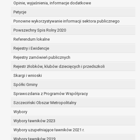
dane są nieprawidłowe lub
Opinie, wyjaśnienia, informacje dodatkowe
niekompletne;
Petycje
prawo do żądania usunięcia danych
Ponowne wykorzystywanie informacji sektora publicznego
osobowych (tzw. prawo do bycia
Powszechny Spis Rolny 2020
zapomnianym) na podstawie art. 17 RODO,
w przypadku gdy:
Referendum lokalne
dane nie są już niezbędne do celów,
Rejestry i Ewidencje
dla których były zebrane lub w inny
Rejestry zamówień publicznych
sposób przetwarzane,
osoba, której dane dotyczą, wniosła
Rejestr żłobków, klubów dziecięcych i przedszkoli
sprzeciw wobec przetwarzania
Skargi i wnioski
danych osobowych,
Spółki Gminy
osoba, której dane dotyczą wycofała
zgodę na przetwarzanie danych
Sprawozdania z Programów Współpracy
osobowych, która jest podstawą
Szczeciński Obszar Metropolitalny
przetwarzania danych i nie ma innej
Wybory
podstawy prawnej przetwarzania
danych,
Wybory ławników 2023
dane osobowe przetwarzane są
Wybory uzupełniające ławników 2021 r.
niezgodnie z prawem,
Wybory ławników 2019