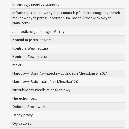
Informacje nieudostępnione
zabezpieczenia ewentualnych roszczeń, a w
przypadku wyrażenia zgody na przetwarzanie
Informacje o planowanych pomiarach pól elektromagnetycznych
danych po zakończeniu i rozliczeniu umowy, do
realizowanych przez Laboratorium Badań Środowiskowych
NetWorkS!
czasu wycofania tej zgody.
Ponadto w przypadku umów o dofinansowanie
Jednostki organizacyjne Gminy
dane osobowe od momentu pozyskania
Konsultacje społeczne
przechowywane są przez okres wynikający z
Kontrola Wewnętrzna
umowy o dofinansowanie zawartej między
beneficjentem a określoną instytucją, trwałości
Kontrole Zewnętrzne
danego projektu i konieczności zachowania
MKZP
dokumentacji projektu do celów kontrolnych.
Narodowy Spis Powszechny Ludności i Mieszkań w 2021 r.
W związku z przetwarzaniem przez
administratora danych osobowych przysługuje
Narodowy Spis Ludności i Mieszkań 2011
Pani/Panu:
Niepubliczny zasób mieszkaniowy
prawo dostępu do treści danych oraz
Nieruchomości
otrzymywania ich kopii na podstawie art. 15
RODO;
Ochrona Środowiska
prawo do żądania sprostowania danych na
Oferty pracy
podstawie art. 16 RODO,
Ogłoszenia
w przypadku gdy: