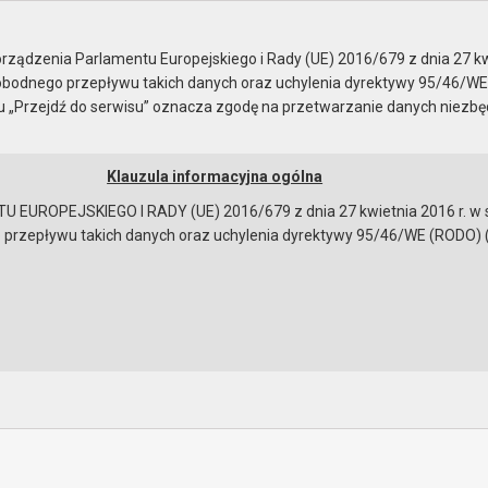
ządzenia Parlamentu Europejskiego i Rady (UE) 2016/679 z dnia 27 kw
bodnego przepływu takich danych oraz uchylenia dyrektywy 95/46/WE
ku „Przejdź do serwisu” oznacza zgodę na przetwarzanie danych niezb
Klauzula informacyjna ogólna
a
Instrukcja korzystania
Dostępność
EUROPEJSKIEGO I RADY (UE) 2016/679 z dnia 27 kwietnia 2016 r. w s
epływu takich danych oraz uchylenia dyrektywy 95/46/WE (RODO) (Dz.U
ników 2019
sprawie wyboru ławników na lata 2020 – 2023 na potrzeby Sądu Rejonowego
czecin-Centrum w Szczecinie
bowiązującymi przepisami prawa w celu: