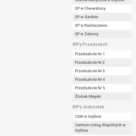
SP w Chwarstnicy
SP w Gardnie
padku gdy:
SP w Radziszewie
SP w Żabnicy
nia danych i nie ma innej podstawy prawnej
BIPy Przedszkoli
Przedszkole Nr 1
Przedszkole Nr 2
Przedszkole Nr 3
wi sprawdzić prawidłowość tych danych,
Przedszkole Nr 4
ądając w zamian ich ograniczenia,
Przedszkole Nr 5
enia, obrony lub dochodzenia roszczeń,
Żłobek Miejski
sadnione podstawy po stronie administratora są
BIPy Jednostek
i:
CSiR w Gryfinie
zgody wyrażonej przez tą osobę,
Centrum Usług Wspólnych w
órego podstawą prawną jest:
Gryfinie