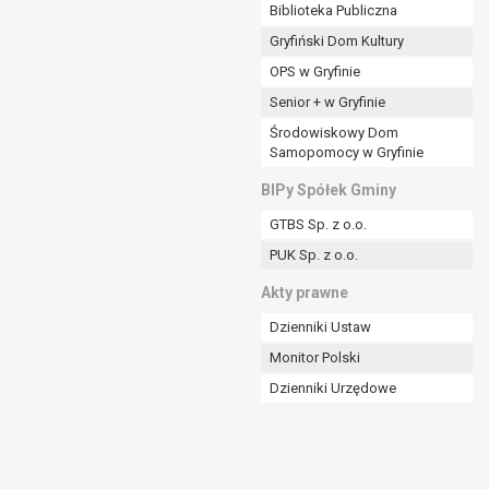
ania władzy publicznej powierzonej
Biblioteka Publiczna
Gryfiński Dom Kultury
stratora lub przez stronę trzecią.
OPS w Gryfinie
rzetwarzać tych danych osobowych, chyba że wykaże
osoby, której dane dotyczą, lub podstaw do
Senior + w Gryfinie
Środowiskowy Dom
Samopomocy w Gryfinie
art. 6 ust. 1 lit a RODO), przysługuje Pani/Panu
BIPy Spółek Gminy
no na podstawie zgody przed jej cofnięciem.
GTBS Sp. z o.o.
nych osobowych przez administratora.
PUK Sp. z o.o.
mogiem ustawowym lub umownym.
Akty prawne
Dzienniki Ustaw
Monitor Polski
Dzienniki Urzędowe