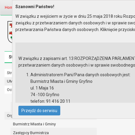
Szanowni Państwo!
Home
Informacje
Wybory ławników 2019
W związku z wejściem w życie w dniu 25 maja 2018 roku Rozpor
związku z przetwarzaniem danych osobowych i w sprawie swo
Biuletyn Informacji Publicznej
przetwarzania Państwa danych osobowych. Kliknięcie przycis
Urząd Miasta i Gminy w Gryfinie
Strona główna
Mapa serwisu
Aktualności
Redakcj
W związku z zapisami art. 13 ROZPORZĄDZENIA PARLAMENTU 
przetwarzaniem danych osobowych i w sprawie swobodnego prz
Strona główna
Wybory ław
Administratorem Pani/Pana danych osobowych jest:
UMiG - telefony wewnętrzne
Burmistrz Miasta i Gminy Gryfino
ul. 1 Maja 16
Ochrona danych osobowych
INFORMACJA w 
74 -100 Gryfino
Rejonowego Sz
Urząd Miasta i Gminy w Gryfinie
telefon: 91 416 20 11
Straż Miejska
e-mail:
burmistrz@gryfino.pl
Przejdź do serwisu
Dane kontaktowe Inspektora Ochrony Danych:
Organy
telefon: 91 416 20 11
Burmistrz Miasta i Gminy
e-mail:
iod@gryfino.pl
Zastępcy Burmistrza
Pani/Pana dane osobowe przetwarzane są zgodnie z o