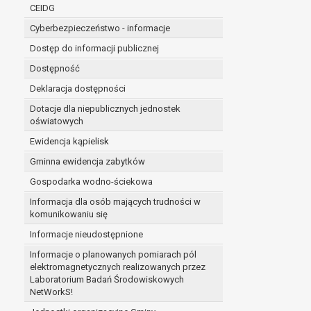
niezbędność przetwarzania do wykonania 
CEIDG
administratorowi bądź
Cyberbezpieczeństwo - informacje
niezbędność przetwarzania do celów wynik
Dostęp do informacji publicznej
Z przyczyn związanych z Pani/Pana szczególną s
on istnienie ważnych prawnie uzasadnionych pod
Dostępność
ustalenia, dochodzenia lub obrony roszczeń.
Deklaracja dostępności
Dotacje dla niepublicznych jednostek
W przypadku gdy przetwarzanie danych osobowych odby
oświatowych
prawo do cofnięcia tej zgody w dowolnym momencie. C
Ewidencja kąpielisk
Przysługuje Pani/Panu prawo wniesienia skargi do o
Gminna ewidencja zabytków
Organem właściwym do wniesienia skargi jest Prezes
W zależności od sfery, w której przetwarzane są da
Gospodarka wodno-ściekowa
Pani/Pana dane nie będą poddawane zautomatyzowane
Informacja dla osób mających trudności w
komunikowaniu się
Informacje nieudostępnione
Informacje o planowanych pomiarach pól
elektromagnetycznych realizowanych przez
Laboratorium Badań Środowiskowych
NetWorkS!