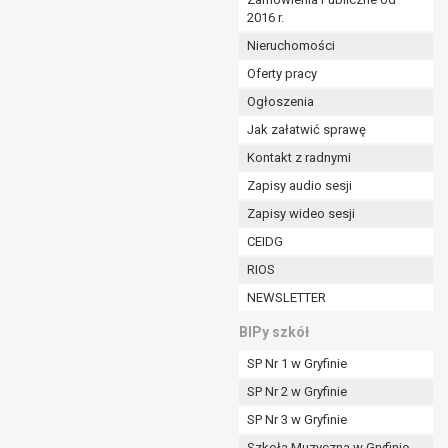
2016 r.
ym (Dz.U. z 2017r., poz. 1875 ze zm.) oraz z
 wobec Gminy;
Nieruchomości
Oferty pracy
Ogłoszenia
ministratorowi;
ie i celu określonym w treści zgody.
Jak załatwić sprawę
m odbiorcom lub kategoriom odbiorców danych
Kontakt z radnymi
Zapisy audio sesji
ia przetwarzania danych osobowych;
Zapisy wideo sesji
e z terminami archiwizacji określonymi przez
CEIDG
RIOS
o czasu wycofania tej zgody.
NEWSLETTER
ezbędny do realizacji zawartej umowy, a po tym
ia zgody na przetwarzanie danych po zakończeniu i
BIPy szkół
SP Nr 1 w Gryfinie
jący z umowy o dofinansowanie zawartej między
SP Nr 2 w Gryfinie
ntrolnych.
SP Nr 3 w Gryfinie
Szkoła Muzyczna w Gryfinie