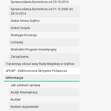
Sprawozdania Burmistrza od 29.10.2014
prawo do żądania sprostowania danych na podst
w przypadku gdy:
Sprawozdania Burmistrza od 31.12.2002 do
28.10.2014
dane są nieprawidłowe lub niekompletne;
prawo do żądania usunięcia danych osobowych (
Statut Gminy Gryfino
dane nie są już niezbędne do celów, dla k
Statut Urzędu
osoba, której dane dotyczą, wniosła spr
Strategia Rozwoju
osoba, której dane dotyczą wycofała zgod
przetwarzania danych,
Uchwały
dane osobowe przetwarzane są niezgodn
Wieloletni Program Inwestycyjny
dane osobowe muszą być usunięte w celu 
Zarządzenia
prawo do żądania ograniczenia przetwarzania d
osoba, której dane dotyczą kwestionuje 
Transmisja obrad sesji Rady Miejskiej w Gryfinie
przetwarzanie danych jest niezgodne z pra
ePUAP - Elektroniczna Skrzynka Podawcza
administrator nie potrzebuje już danych dl
Informacje
osoba, której dane dotyczą, wniosła sprz
nadrzędne wobec podstawy sprzeciwu;
Jak załatwić sprawę
prawo do przenoszenia danych na podstawie art.
Audyt Wewnętrzny
przetwarzanie danych odbywa się na pods
Budżet
przetwarzanie odbywa się w sposób zau
prawo sprzeciwu wobec przetwarzania danych n
Budżet obywatelski