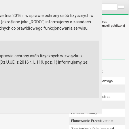
A
Wyszukaj na stronie:
A
A
ietnia 2016 r. w sprawie ochrony osób fizycznych w
 (określane jako „RODO”) informujemy o zasadach
ędnych do prawidłowego funkcjonowania serwisu.
prawie ochrony osób fizycznych w związku z
.UE. z 2016 r., L 119, poz. 1) informujemy, że:
Menu dodatkowe:
Numer konta bankowego
 w Gryfinie oraz Sądu
Uchwały Rady
Zarządzenia Burmistrza
Budżet
Podatki i opłaty
Planowanie Przestrzenne
Zamówienia Publiczne od