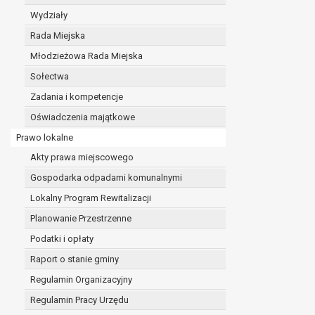
realizacji zadań wynikających z przepisów prawa
Wydziały
szeregu ustaw kompetencyjnych (merytorycznych
Rada Miejska
zawarcia i realizacji umów;
Młodzieżowa Rada Miejska
ochrony żywotnych interesów osoby, której dane d
wykonania zadania realizowanego w interesie p
Sołectwa
w pozostałych przypadkach dane osobowe przetw
Zadania i kompetencje
W związku z przetwarzaniem danych w celu wskazany
Oświadczenia majątkowe
osobowych. Odbiorcami mogą być:
Prawo lokalne
podmioty, które przetwarzają dane osobowe w i
podmioty upoważnione do odbioru danych osob
Akty prawa miejscowego
Pani/Pana dane osobowe będą przetwarzane przez okres
Gospodarka odpadami komunalnymi
przepisy prawa powszechnie obowiązującego.
Lokalny Program Rewitalizacji
W przypadku, gdy dane osobowe przetwarzane są na po
W przypadku, gdy dane osobowe przetwarzane są w celu
Planowanie Przestrzenne
czasie w zakresie wymaganym przez przepisy prawa lu
Podatki i opłaty
rozliczeniu umowy, do czasu wycofania tej zgody.
Raport o stanie gminy
Ponadto w przypadku umów o dofinansowanie dane o
beneficjentem a określoną instytucją, trwałości daneg
Regulamin Organizacyjny
W związku z przetwarzaniem przez administratora da
Regulamin Pracy Urzędu
prawo dostępu do treści danych oraz otrzymywan