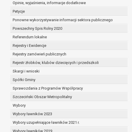
dane są nieprawidłowe lub
Opinie, wyjaśnienia, informacje dodatkowe
niekompletne;
Petycje
prawo do żądania usunięcia danych
Ponowne wykorzystywanie informacji sektora publicznego
osobowych (tzw. prawo do bycia
Powszechny Spis Rolny 2020
zapomnianym) na podstawie art. 17 RODO,
w przypadku gdy:
Referendum lokalne
dane nie są już niezbędne do celów,
Rejestry i Ewidencje
dla których były zebrane lub w inny
Rejestry zamówień publicznych
sposób przetwarzane,
osoba, której dane dotyczą, wniosła
Rejestr żłobków, klubów dziecięcych i przedszkoli
sprzeciw wobec przetwarzania
Skargi i wnioski
danych osobowych,
Spółki Gminy
osoba, której dane dotyczą wycofała
zgodę na przetwarzanie danych
Sprawozdania z Programów Współpracy
osobowych, która jest podstawą
Szczeciński Obszar Metropolitalny
przetwarzania danych i nie ma innej
Wybory
podstawy prawnej przetwarzania
danych,
Wybory ławników 2023
dane osobowe przetwarzane są
Wybory uzupełniające ławników 2021 r.
niezgodnie z prawem,
Wybory ławników 2019