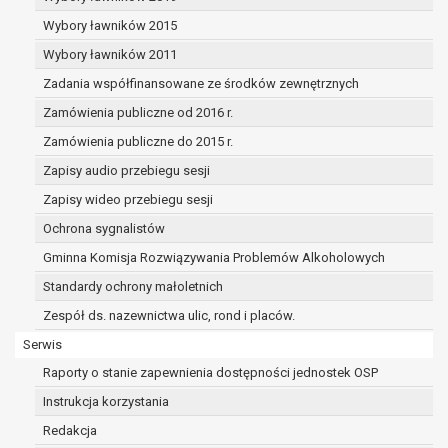
dane osobowe muszą być usunięte w
celu wywiązania się z obowiązku
Wybory ławników 2015
wynikającego z przepisów prawa;
Wybory ławników 2011
prawo do żądania ograniczenia
Zadania współfinansowane ze środków zewnętrznych
przetwarzania danych osobowych na
podstawie art. 18 RODO, w przypadku gdy:
Zamówienia publiczne od 2016 r.
osoba, której dane dotyczą
Zamówienia publiczne do 2015 r.
kwestionuje prawidłowość danych
Zapisy audio przebiegu sesji
osobowych – na okres pozwalający
administratorowi sprawdzić
Zapisy wideo przebiegu sesji
prawidłowość tych danych,
Ochrona sygnalistów
przetwarzanie danych jest niezgodne
Gminna Komisja Rozwiązywania Problemów Alkoholowych
z prawem, a osoba, której dane
Standardy ochrony małoletnich
dotyczą, sprzeciwia się usunięciu
danych, żądając w zamian ich
Zespół ds. nazewnictwa ulic, rond i placów.
ograniczenia,
Serwis
administrator nie potrzebuje już
Raporty o stanie zapewnienia dostępności jednostek OSP
danych dla swoich celów, ale osoba,
której dane dotyczą, potrzebuje ich do
Instrukcja korzystania
ustalenia, obrony lub dochodzenia
Redakcja
roszczeń,