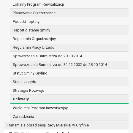
(merytorycznych), a także obowiązków i
Lokalny Program Rewitalizacji
zadań zleconych przez instytucje
Planowanie Przestrzenne
nadrzędne wobec Gminy;
Podatki i opłaty
zawarcia i realizacji umów;
ochrony żywotnych interesów osoby, której
Raport o stanie gminy
dane dotyczą, lub innej osoby fizycznej;
Regulamin Organizacyjny
wykonania zadania realizowanego w
Regulamin Pracy Urzędu
interesie publicznym lub w ramach
sprawowania władzy publicznej
Sprawozdania Burmistrza od 29.10.2014
powierzonej administratorowi;
Sprawozdania Burmistrza od 31.12.2002 do 28.10.2014
w pozostałych przypadkach dane osobowe
Statut Gminy Gryfino
przetwarzane są wyłącznie na podstawie
wcześniej udzielonej zgody w zakresie i celu
Statut Urzędu
określonym w treści zgody.
Strategia Rozwoju
W związku z przetwarzaniem danych w celu
Uchwały
wskazanym w pkt. 3, dane osobowe mogą być
udostępniane innym upoważnionym odbiorcom lub
Wieloletni Program Inwestycyjny
kategoriom odbiorców danych osobowych.
Zarządzenia
Odbiorcami mogą być:
Transmisja obrad sesji Rady Miejskiej w Gryfinie
podmioty, które przetwarzają dane