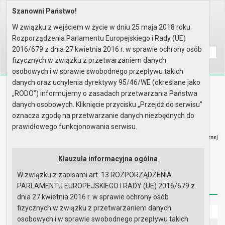
Szanowni Państwo!
Home
Prawo lokalne
Uchwały
Uchwały podjęte w roku 2005
Sesja nr XXXVI
W związku z wejściem w życie w dniu 25 maja 2018 roku
Rozporządzenia Parlamentu Europejskiego i Rady (UE)
Wyszukaj na stronie:
A
A
A
2016/679 z dnia 27 kwietnia 2016 r. w sprawie ochrony osób
fizycznych w związku z przetwarzaniem danych
osobowych i w sprawie swobodnego przepływu takich
danych oraz uchylenia dyrektywy 95/46/WE (określane jako
Biuletyn Informacji Publicznej
„RODO”) informujemy o zasadach przetwarzania Państwa
Urząd Miasta i Gminy w Gryfinie
danych osobowych. Kliknięcie przycisku „Przejdź do serwisu”
oznacza zgodę na przetwarzanie danych niezbędnych do
prawidłowego funkcjonowania serwisu.
Klauzula informacyjna ogólna
Strona główna
Mapa serwisu
Aktualności
W związku z zapisami art. 13 ROZPORZĄDZENIA
Redakcja
Instrukcja korzystania
Dostępność
PARLAMENTU EUROPEJSKIEGO I RADY (UE) 2016/679 z
dnia 27 kwietnia 2016 r. w sprawie ochrony osób
fizycznych w związku z przetwarzaniem danych
Strona główna
osobowych i w sprawie swobodnego przepływu takich