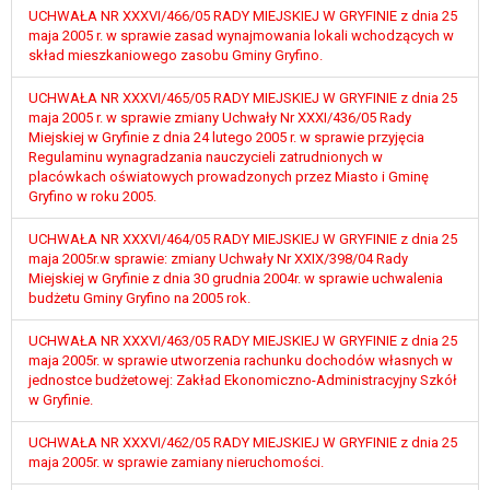
wykonania zadania realizowanego w
UCHWAŁA NR XXXVI/466/05 RADY MIEJSKIEJ W GRYFINIE z dnia 25
interesie publicznym lub w ramach
maja 2005 r. w sprawie zasad wynajmowania lokali wchodzących w
skład mieszkaniowego zasobu Gminy Gryfino.
sprawowania władzy publicznej
powierzonej administratorowi bądź
UCHWAŁA NR XXXVI/465/05 RADY MIEJSKIEJ W GRYFINIE z dnia 25
niezbędność przetwarzania do celów
maja 2005 r. w sprawie zmiany Uchwały Nr XXXI/436/05 Rady
wynikających z prawnie
Miejskiej w Gryfinie z dnia 24 lutego 2005 r. w sprawie przyjęcia
uzasadnionych interesów
Regulaminu wynagradzania nauczycieli zatrudnionych w
realizowanych przez administratora
placówkach oświatowych prowadzonych przez Miasto i Gminę
Gryfino w roku 2005.
lub przez stronę trzecią.
Z przyczyn związanych z Pani/Pana
UCHWAŁA NR XXXVI/464/05 RADY MIEJSKIEJ W GRYFINIE z dnia 25
szczególną sytuacją. W razie wniesienia
maja 2005r.w sprawie: zmiany Uchwały Nr XXIX/398/04 Rady
sprzeciwu, administrator nie może już
Miejskiej w Gryfinie z dnia 30 grudnia 2004r. w sprawie uchwalenia
przetwarzać tych danych osobowych, chyba
budżetu Gminy Gryfino na 2005 rok.
że wykaże on istnienie ważnych prawnie
UCHWAŁA NR XXXVI/463/05 RADY MIEJSKIEJ W GRYFINIE z dnia 25
uzasadnionych podstaw do przetwarzania,
maja 2005r. w sprawie utworzenia rachunku dochodów własnych w
nadrzędnych wobec interesów, praw i
jednostce budżetowej: Zakład Ekonomiczno-Administracyjny Szkół
wolności osoby, której dane dotyczą, lub
w Gryfinie.
podstaw do ustalenia, dochodzenia lub
obrony roszczeń.
UCHWAŁA NR XXXVI/462/05 RADY MIEJSKIEJ W GRYFINIE z dnia 25
maja 2005r. w sprawie zamiany nieruchomości.