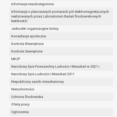
Informacje nieudostępnione
zabezpieczenia ewentualnych roszczeń, a w
przypadku wyrażenia zgody na przetwarzanie
Informacje o planowanych pomiarach pól elektromagnetycznych
danych po zakończeniu i rozliczeniu umowy, do
realizowanych przez Laboratorium Badań Środowiskowych
NetWorkS!
czasu wycofania tej zgody.
Ponadto w przypadku umów o dofinansowanie
Jednostki organizacyjne Gminy
dane osobowe od momentu pozyskania
Konsultacje społeczne
przechowywane są przez okres wynikający z
Kontrola Wewnętrzna
umowy o dofinansowanie zawartej między
beneficjentem a określoną instytucją, trwałości
Kontrole Zewnętrzne
danego projektu i konieczności zachowania
MKZP
dokumentacji projektu do celów kontrolnych.
Narodowy Spis Powszechny Ludności i Mieszkań w 2021 r.
W związku z przetwarzaniem przez
administratora danych osobowych przysługuje
Narodowy Spis Ludności i Mieszkań 2011
Pani/Panu:
Niepubliczny zasób mieszkaniowy
prawo dostępu do treści danych oraz
Nieruchomości
otrzymywania ich kopii na podstawie art. 15
RODO;
Ochrona Środowiska
prawo do żądania sprostowania danych na
Oferty pracy
podstawie art. 16 RODO,
Ogłoszenia
w przypadku gdy: