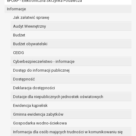
ePUAP - Elektroniczna Skrzynka Podawcza
osobowe w imieniu administratora na
podstawie zawartej z nim umowy
Informacje
powierzenia przetwarzania danych
Jak załatwić sprawę
osobowych;
Audyt Wewnętrzny
podmioty upoważnione do odbioru danych
osobowych na podstawie odpowiednich
Budżet
przepisów prawa.
Budżet obywatelski
Pani/Pana dane osobowe będą przetwarzane
CEIDG
przez okres niezbędny do realizacji celu dla jakiego
zostały zebrane oraz zgodnie z terminami
Cyberbezpieczeństwo - informacje
archiwizacji określonymi przez przepisy prawa
Dostęp do informacji publicznej
powszechnie obowiązującego.
Dostępność
W przypadku, gdy dane osobowe przetwarzane są
na podstawie zgody osoby, której dane dotyczą
Deklaracja dostępności
przetwarzanie odbywa się do czasu wycofania tej
Dotacje dla niepublicznych jednostek oświatowych
zgody.
Ewidencja kąpielisk
W przypadku, gdy dane osobowe przetwarzane są
Gminna ewidencja zabytków
w celu zawarcia i realizacji umowy przetwarzanie
odbywa się przez okres niezbędny do realizacji
Gospodarka wodno-ściekowa
zawartej umowy, a po tym czasie w zakresie
Informacja dla osób mających trudności w komunikowaniu się
wymaganym przez przepisy prawa lub dla