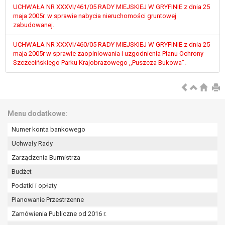
W przypadku gdy przetwarzanie danych
UCHWAŁA NR XXXVI/461/05 RADY MIEJSKIEJ W GRYFINIE z dnia 25
osobowych odbywa się na podstawie zgody osoby
maja 2005r. w sprawie nabycia nieruchomości gruntowej
zabudowanej.
na przetwarzanie danych osobowych (art. 6 ust. 1
lit a RODO), przysługuje Pani/Panu prawo do
UCHWAŁA NR XXXVI/460/05 RADY MIEJSKIEJ W GRYFINIE z dnia 25
cofnięcia tej zgody w dowolnym momencie.
maja 2005r w sprawie zaopiniowania i uzgodnienia Planu Ochrony
Cofnięcie to nie ma wpływu na zgodność
Szczecińskiego Parku Krajobrazowego ,,Puszcza Bukowa”.
przetwarzania, którego dokonano na podstawie
zgody przed jej cofnięciem.
Przysługuje Pani/Panu prawo wniesienia skargi do
organu nadzorczego na niezgodne z prawem
Menu dodatkowe:
przetwarzanie Pani/Pana danych osobowych
przez administratora.
Numer konta bankowego
Organem właściwym do wniesienia skargi jest
Uchwały Rady
Prezes Urzędu Ochrony Danych Osobowych.
Zarządzenia Burmistrza
W zależności od sfery, w której przetwarzane są
dane osobowe, podanie danych osobowych jest
Budżet
dobrowolne albo jest wymogiem ustawowym lub
Podatki i opłaty
umownym.
Planowanie Przestrzenne
Pani/Pana dane nie będą poddawane
Zamówienia Publiczne od 2016 r.
zautomatyzowanemu podejmowaniu decyzji, w