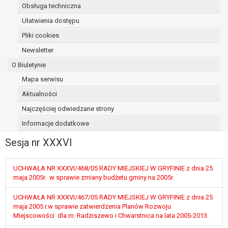
Obsługa techniczna
osoba, której dane dotyczą, wniosła
sprzeciw wobec przetwarzania
Ułatwienia dostępu
danych - do czasu ustalenia czy
Pliki cookies
prawnie uzasadnione podstawy po
Newsletter
stronie administratora są nadrzędne
wobec podstawy sprzeciwu;
O Biuletynie
prawo do przenoszenia danych na
Mapa serwisu
podstawie art. 20 RODO, w przypadku gdy
Aktualności
łącznie spełnione są następujące przesłanki:
przetwarzanie danych odbywa się na
Najczęściej odwiedzane strony
podstawie umowy zawartej z osobą,
Informacje dodatkowe
której dane dotyczą lub na podstawie
Sesja nr XXXVI
zgody wyrażonej przez tą osobę,
przetwarzanie odbywa się w sposób
zautomatyzowany;
UCHWAŁA NR XXXVI/468/05 RADY MIEJSKIEJ W GRYFINIE z dnia 25
prawo sprzeciwu wobec przetwarzania
maja 2005r. w sprawie zmiany budżetu gminy na 2005r.
danych na podstawie art. 21 RODO, wobec
UCHWAŁA NR XXXVI/467/05 RADY MIEJSKIEJ W GRYFINIE z dnia 25
przetwarzania danych osobowych, którego
maja 2005 r.w sprawie zatwierdzenia Planów Rozwoju
podstawą prawną jest:
Miejscowości dla m. Radziszewo i Chwarstnica na lata 2005-2013.
niezbędność przetwarzania do