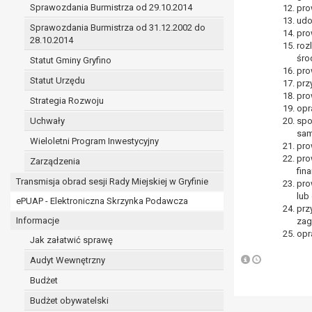
Sprawozdania Burmistrza od 29.10.2014
prawo do żądania sprostowania danych na podst
pro
udo
w przypadku gdy:
Sprawozdania Burmistrza od 31.12.2002 do
pro
dane są nieprawidłowe lub niekompletne;
28.10.2014
roz
prawo do żądania usunięcia danych osobowych (
śro
Statut Gminy Gryfino
dane nie są już niezbędne do celów, dla k
pro
Statut Urzędu
prz
osoba, której dane dotyczą, wniosła spr
pro
osoba, której dane dotyczą wycofała zgod
Strategia Rozwoju
opr
przetwarzania danych,
Uchwały
spo
dane osobowe przetwarzane są niezgodn
sam
Wieloletni Program Inwestycyjny
dane osobowe muszą być usunięte w celu 
pro
pro
Zarządzenia
prawo do żądania ograniczenia przetwarzania d
fin
osoba, której dane dotyczą kwestionuje 
Transmisja obrad sesji Rady Miejskiej w Gryfinie
pro
przetwarzanie danych jest niezgodne z pra
lub
ePUAP - Elektroniczna Skrzynka Podawcza
administrator nie potrzebuje już danych dl
prz
Informacje
zag
osoba, której dane dotyczą, wniosła sprz
opr
nadrzędne wobec podstawy sprzeciwu;
Jak załatwić sprawę
prawo do przenoszenia danych na podstawie art.
Audyt Wewnętrzny
przetwarzanie danych odbywa się na pods
Budżet
przetwarzanie odbywa się w sposób zau
prawo sprzeciwu wobec przetwarzania danych n
Budżet obywatelski