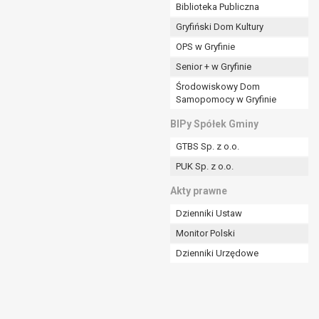
ania władzy publicznej powierzonej
Biblioteka Publiczna
Gryfiński Dom Kultury
stratora lub przez stronę trzecią.
OPS w Gryfinie
rzetwarzać tych danych osobowych, chyba że wykaże
osoby, której dane dotyczą, lub podstaw do
Senior + w Gryfinie
Środowiskowy Dom
Samopomocy w Gryfinie
art. 6 ust. 1 lit a RODO), przysługuje Pani/Panu
BIPy Spółek Gminy
no na podstawie zgody przed jej cofnięciem.
GTBS Sp. z o.o.
nych osobowych przez administratora.
PUK Sp. z o.o.
mogiem ustawowym lub umownym.
Akty prawne
Dzienniki Ustaw
Monitor Polski
Dzienniki Urzędowe