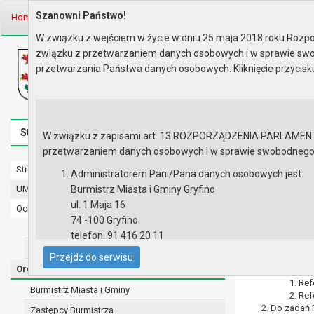
Szanowni Państwo!
Home
Organy
Wydziały
WYDZIAŁ PLANOWANIA PRZESTRZENN..
W związku z wejściem w życie w dniu 25 maja 2018 roku Rozpor
związku z przetwarzaniem danych osobowych i w sprawie swo
Biuletyn Informacji Publicznej
przetwarzania Państwa danych osobowych. Kliknięcie przycis
Urząd Miasta i Gminy w Gryfinie
Strona główna
Mapa serwisu
Aktualności
Redakcj
W związku z zapisami art. 13 ROZPORZĄDZENIA PARLAMENTU 
przetwarzaniem danych osobowych i w sprawie swobodnego prz
Strona główna
WYDZIAŁ 
Administratorem Pani/Pana danych osobowych jest:
BMP)
UMiG - telefony wewnętrzne
Burmistrz Miasta i Gminy Gryfino
ul. 1 Maja 16
Ochrona danych osobowych
Naczelnik Wydz
74 -100 Gryfino
Urząd Miasta i Gminy w Gryfinie
tel. 91-416-20-
telefon: 91 416 20 11
Straż Miejska
e-mail:
burmistrz@gryfino.pl
mail:
joanna.ek
Przejdź do serwisu
Dane kontaktowe Inspektora Ochrony Danych:
Organy
Wydział dzi
telefon: 91 416 20 11
Ref
Burmistrz Miasta i Gminy
Ref
e-mail:
iod@gryfino.pl
Do zadań R
Zastępcy Burmistrza
Pani/Pana dane osobowe przetwarzane są zgodnie z o