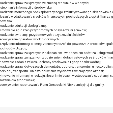
awie art. 16 RODO,
wadzenie spraw związanych ze zmianą stosunków wodnych;
stępnianie informacji o środowisku;
wadzenie monitoringu poeksploatacyjnego zrekultywowanego składowiska
liczanie wydatkowania środków finansowych pochodzących z opłat i kar za 
tzw. prawo do bycia zapomnianym) na podstawie art. 17 RODO, w przy
dowiska;
tórych były zebrane lub w inny sposób przetwarzane,
wadzenie edukacji ekologicznej;
yjmowanie zgłoszeń przydomowych oczyszczalni ścieków;
zeciw wobec przetwarzania danych osobowych,
wadzenie ewidencji przydomowych oczyszczalni ścieków;
ę na przetwarzanie danych osobowych, która jest podstawą przetwarza
acowywanie operatów wodno-prawnych;
rządzanie informacji o emisji zanieczyszczeń do powietrza z procesów spala
ie z prawem,
ochodów Urzędu;
wywiązania się z obowiązku wynikającego z przepisów prawa;
wadzenie spraw związanych z naliczaniem i wnoszeniem opłat za usługi wo
wadzenie spraw związanych z udzielaniem dotacji celowych ze środków fin
anych osobowych na podstawie art. 18 RODO, w przypadku gdy:
ansowanie zadań z zakresu ochrony środowiska i gospodarki wodnej;
prawidłowość danych osobowych – na okres pozwalający administratoro
wadzenie spraw dotyczących demontażu, odbioru, transportu i unieszkodliw
wem, a osoba, której dane dotyczą, sprzeciwia się usunięciu danych, ż
 odbioru, transportu i unieszkodliwiania wyrobów zawierających azbest;
a swoich celów, ale osoba, której dane dotyczą, potrzebuje ich do ustal
yjmowanie informacji o rodzaju, ilości i miejscach występowania substancji 
rożenie dla środowiska;
eciw wobec przetwarzania danych - do czasu ustalenia czy prawnie uza
acowywanie i raportowanie Planu Gospodarki Niskoemisyjnej dla gminy.
 20 RODO, w przypadku gdy łącznie spełnione są następujące przesłank
tawie umowy zawartej z osobą, której dane dotyczą lub na podstawie 
tomatyzowany;
a podstawie art. 21 RODO, wobec przetwarzania danych osobowych, kt