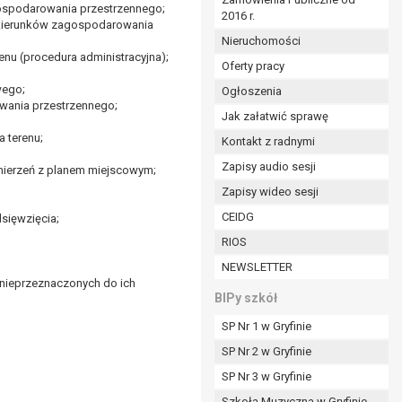
ospodarowania przestrzennego;
2016 r.
ym (Dz.U. z 2017r., poz. 1875 ze zm.) oraz z
 kierunków zagospodarowania
 wobec Gminy;
Nieruchomości
nu (procedura administracyjna);
Oferty pracy
wego;
Ogłoszenia
ministratorowi;
wania przestrzennego;
ie i celu określonym w treści zgody.
Jak załatwić sprawę
m odbiorcom lub kategoriom odbiorców danych
 terenu;
Kontakt z radnymi
Zapisy audio sesji
mierzeń z planem miejscowym;
ia przetwarzania danych osobowych;
Zapisy wideo sesji
e z terminami archiwizacji określonymi przez
CEIDG
sięwzięcia;
RIOS
o czasu wycofania tej zgody.
NEWSLETTER
ezbędny do realizacji zawartej umowy, a po tym
 nieprzeznaczonych do ich
ia zgody na przetwarzanie danych po zakończeniu i
BIPy szkół
SP Nr 1 w Gryfinie
jący z umowy o dofinansowanie zawartej między
SP Nr 2 w Gryfinie
ntrolnych.
SP Nr 3 w Gryfinie
Szkoła Muzyczna w Gryfinie