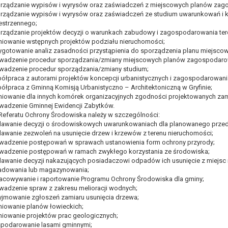
rządzanie wypisów i wyrysów oraz zaświadczeń z miejscowych planów zag
, a w szczególności ustawy z dnia 8 marca 1990 r. o samorządzie gminn
rządzanie wypisów i wyrysów oraz zaświadczeń ze studium uwarunkowań i
), a także obowiązków i zadań zleconych przez instytucje nadrzędne
estrzennego;
rządzanie projektów decyzji o warunkach zabudowy i zagospodarowania tere
niowanie wstępnych projektów podziału nieruchomości;
otyczą, lub innej osoby fizycznej;
ygotowanie analiz zasadności przystąpienia do sporządzenia planu miejsco
ublicznym lub w ramach sprawowania władzy publicznej powierzonej ad
wadzenie procedur sporządzania/zmiany miejscowych planów zagospodaro
arzane są wyłącznie na podstawie wcześniej udzielonej zgody w zakres
wadzenie procedur sporządzania/zmiany studium;
m w pkt. 3, dane osobowe mogą być udostępniane innym upoważniony
ółpraca z autorami projektów koncepcji urbanistycznych i zagospodarowania
ółpraca z Gminną Komisją Urbanistyczno – Architektoniczną w Gryfinie;
niowanie dla innych komórek organizacyjnych zgodności projektowanych za
mieniu administratora na podstawie zawartej z nim umowy powierzen
wadzenie Gminnej Ewidencji Zabytków.
owych na podstawie odpowiednich przepisów prawa.
Referatu Ochrony Środowiska należy w szczególności:
 niezbędny do realizacji celu dla jakiego zostały zebrane oraz zgodni
awanie decyzji o środowiskowych uwarunkowaniach dla planowanego przed
awanie zezwoleń na usunięcie drzew i krzewów z terenu nieruchomości;
wadzenie postępowań w sprawach ustanowienia form ochrony przyrody;
dstawie zgody osoby, której dane dotyczą przetwarzanie odbywa się d
wadzenie postępowań w ramach zwykłego korzystania ze środowiska;
 zawarcia i realizacji umowy przetwarzanie odbywa się przez okres ni
awanie decyzji nakazujących posiadaczowi odpadów ich usunięcie z miejsc
b dla zabezpieczenia ewentualnych roszczeń, a w przypadku wyrażen
adowania lub magazynowania;
acowywanie i raportowanie Programu Ochrony Środowiska dla gminy;
wadzenie spraw z zakresu melioracji wodnych;
sobowe od momentu pozyskania przechowywane są przez okres wynika
yjmowanie zgłoszeń zamiaru usunięcia drzewa;
o projektu i konieczności zachowania dokumentacji projektu do celów ko
niowanie planów łowieckich;
nych osobowych przysługuje Pani/Panu:
niowanie projektów prac geologicznych;
ia ich kopii na podstawie art. 15 RODO;
podarowanie lasami gminnymi;