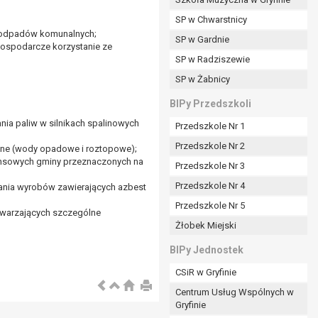
SP w Chwarstnicy
 odpadów komunalnych;
SP w Gardnie
gospodarcze korzystanie ze
padku gdy:
SP w Radziszewie
SP w Żabnicy
nia danych i nie ma innej podstawy prawnej
BIPy Przedszkoli
nia paliw w silnikach spalinowych
Przedszkole Nr 1
Przedszkole Nr 2
dne (wody opadowe i roztopowe);
ansowych gminy przeznaczonych na
Przedszkole Nr 3
wi sprawdzić prawidłowość tych danych,
Przedszkole Nr 4
iania wyrobów zawierających azbest
ądając w zamian ich ograniczenia,
Przedszkole Nr 5
enia, obrony lub dochodzenia roszczeń,
stwarzających szczególne
Żłobek Miejski
sadnione podstawy po stronie administratora są
BIPy Jednostek
i:
CSiR w Gryfinie
zgody wyrażonej przez tą osobę,
Centrum Usług Wspólnych w
órego podstawą prawną jest:
Gryfinie