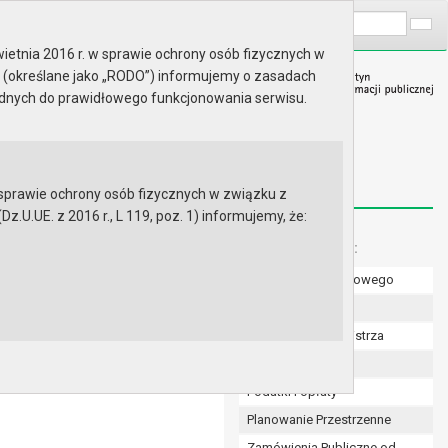
A
Wyszukaj na stronie:
A
A
ietnia 2016 r. w sprawie ochrony osób fizycznych w
 (określane jako „RODO”) informujemy o zasadach
ędnych do prawidłowego funkcjonowania serwisu.
prawie ochrony osób fizycznych w związku z
.UE. z 2016 r., L 119, poz. 1) informujemy, że:
ODOWISKA (Symbol
Menu dodatkowe:
Numer konta bankowego
Uchwały Rady
Zarządzenia Burmistrza
Budżet
Podatki i opłaty
Planowanie Przestrzenne
Zamówienia Publiczne od