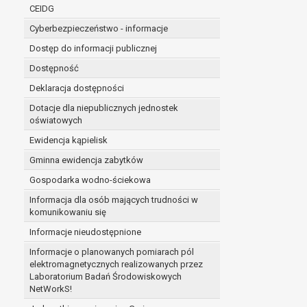
niezbędność przetwarzania do wykonania 
CEIDG
administratorowi bądź
Cyberbezpieczeństwo - informacje
niezbędność przetwarzania do celów wynik
Z przyczyn związanych z Pani/Pana szczególną s
Dostęp do informacji publicznej
on istnienie ważnych prawnie uzasadnionych pod
Dostępność
ustalenia, dochodzenia lub obrony roszczeń.
Deklaracja dostępności
Dotacje dla niepublicznych jednostek
W przypadku gdy przetwarzanie danych osobowych odby
oświatowych
prawo do cofnięcia tej zgody w dowolnym momencie. C
Ewidencja kąpielisk
Przysługuje Pani/Panu prawo wniesienia skargi do o
Gminna ewidencja zabytków
Organem właściwym do wniesienia skargi jest Prezes
W zależności od sfery, w której przetwarzane są da
Gospodarka wodno-ściekowa
Pani/Pana dane nie będą poddawane zautomatyzowane
Informacja dla osób mających trudności w
komunikowaniu się
Informacje nieudostępnione
Informacje o planowanych pomiarach pól
elektromagnetycznych realizowanych przez
Laboratorium Badań Środowiskowych
NetWorkS!