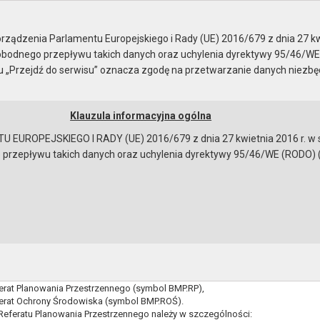
ządzenia Parlamentu Europejskiego i Rady (UE) 2016/679 z dnia 27 kw
bodnego przepływu takich danych oraz uchylenia dyrektywy 95/46/WE
ku „Przejdź do serwisu” oznacza zgodę na przetwarzanie danych niezb
Klauzula informacyjna ogólna
a
Instrukcja korzystania
Dostępność
EUROPEJSKIEGO I RADY (UE) 2016/679 z dnia 27 kwietnia 2016 r. w s
epływu takich danych oraz uchylenia dyrektywy 95/46/WE (RODO) (Dz.U
PLANOWANIA PRZESTRZENNEGO I OCHRONY ŚR
iału - Joanna Ekiert
11 wew. 113
iert@gryfino.pl
eli się na referaty:
erat Planowania Przestrzennego (symbol BMP.RP),
erat Ochrony Środowiska (symbol BMP.ROŚ).
eferatu Planowania Przestrzennego należy w szczególności:
bowiązującymi przepisami prawa w celu: