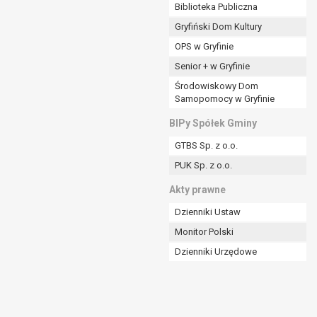
ania władzy publicznej powierzonej
Biblioteka Publiczna
Gryfiński Dom Kultury
stratora lub przez stronę trzecią.
OPS w Gryfinie
rzetwarzać tych danych osobowych, chyba że wykaże
osoby, której dane dotyczą, lub podstaw do
Senior + w Gryfinie
Środowiskowy Dom
Samopomocy w Gryfinie
art. 6 ust. 1 lit a RODO), przysługuje Pani/Panu
BIPy Spółek Gminy
no na podstawie zgody przed jej cofnięciem.
GTBS Sp. z o.o.
nych osobowych przez administratora.
PUK Sp. z o.o.
mogiem ustawowym lub umownym.
Akty prawne
Dzienniki Ustaw
Monitor Polski
Dzienniki Urzędowe