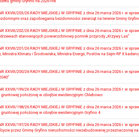
żetu gminy Gryfino na 2026 rok
, a w szczególności ustawy z dnia 8 marca 1990 r. o samorządzie gminn
), a także obowiązków i zadań zleconych przez instytucje nadrzędne
XXVIII/203/26 RADY MIEJSKIEJ W GRYFINIE z dnia 26 marca 2026 r. w sprawi
ezdomnymi oraz zapobiegania bezdomności zwierząt na terenie Gminy Gryfino
otyczą, lub innej osoby fizycznej;
XXVIII/202/26 RADY MIEJSKIEJ W GRYFINIE z dnia 26 marca 2026 r. w spra
ublicznym lub w ramach sprawowania władzy publicznej powierzonej ad
drzewach stanowiących powierzchniowy pomnik przyrody „Krzywy Las”
arzane są wyłącznie na podstawie wcześniej udzielonej zgody w zakres
m w pkt. 3, dane osobowe mogą być udostępniane innym upoważniony
XXVIII/201/26 RADY MIEJSKIEJ W GRYFINIE z dnia 26 marca 2026 r. w sprawi
, Ministra Klimatu i Środowiska, Ministra Energii, Posłów na Sejm RP X kadenc
mieniu administratora na podstawie zawartej z nim umowy powierzen
owych na podstawie odpowiednich przepisów prawa.
XXVIII/200/26 RADY MIEJSKIEJ W GRYFINIE z dnia 26 marca 2026 r. w sprawie
 niezbędny do realizacji celu dla jakiego zostały zebrane oraz zgodni
2040"
dstawie zgody osoby, której dane dotyczą przetwarzanie odbywa się d
XXVIII/199/26 RADY MIEJSKIEJ W GRYFINIE z dnia 26 marca 2026 r. w spraw
 zawarcia i realizacji umowy przetwarzanie odbywa się przez okres ni
 gruntowej położonej w obrębie ewidencyjnym Chlebowo
b dla zabezpieczenia ewentualnych roszczeń, a w przypadku wyrażen
XXVIII/198/26 RADY MIEJSKIEJ W GRYFINIE z dnia 26 marca 2026 r. w spraw
 gruntowej położonej w obrębie ewidencyjnym Gryfino 4
sobowe od momentu pozyskania przechowywane są przez okres wynika
o projektu i konieczności zachowania dokumentacji projektu do celów ko
XXVIII/197/26 RADY MIEJSKIEJ W GRYFINIE z dnia 26 marca 2026 r. w spraw
nych osobowych przysługuje Pani/Panu:
abycie przez Gminę Gryfino nieruchomości niezabudowanej przeznaczonej na 
ia ich kopii na podstawie art. 15 RODO;