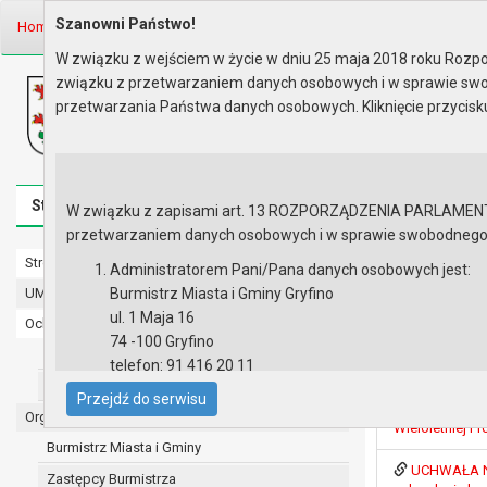
Szanowni Państwo!
Home
Prawo lokalne
Uchwały
Uchwały podjęte w roku 2026
Se
W związku z wejściem w życie w dniu 25 maja 2018 roku Rozpor
związku z przetwarzaniem danych osobowych i w sprawie swo
Biuletyn Informacji Publicznej
przetwarzania Państwa danych osobowych. Kliknięcie przycis
Urząd Miasta i Gminy w Gryfinie
Strona główna
Mapa serwisu
Aktualności
Redakcj
W związku z zapisami art. 13 ROZPORZĄDZENIA PARLAMENTU 
przetwarzaniem danych osobowych i w sprawie swobodnego prz
Strona główna
Sesja nr XX
Administratorem Pani/Pana danych osobowych jest:
UMiG - telefony wewnętrzne
Burmistrz Miasta i Gminy Gryfino
ul. 1 Maja 16
Ochrona danych osobowych
UCHWAŁA NR 
74 -100 Gryfino
XV/116/25 w sp
Urząd Miasta i Gminy w Gryfinie
telefon: 91 416 20 11
działania i o
Straż Miejska
e-mail:
burmistrz@gryfino.pl
Przejdź do serwisu
UCHWAŁA NR 
Dane kontaktowe Inspektora Ochrony Danych:
Organy
Wieloletniej P
telefon: 91 416 20 11
Burmistrz Miasta i Gminy
e-mail:
iod@gryfino.pl
UCHWAŁA NR 
Zastępcy Burmistrza
Pani/Pana dane osobowe przetwarzane są zgodnie z o