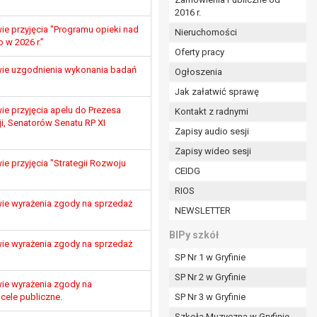
2016 r.
ym (Dz.U. z 2017r., poz. 1875 ze zm.) oraz z
 wobec Gminy;
e przyjęcia "Programu opieki nad
Nieruchomości
 w 2026 r.”
Oferty pracy
wie uzgodnienia wykonania badań
Ogłoszenia
ministratorowi;
ie i celu określonym w treści zgody.
Jak załatwić sprawę
m odbiorcom lub kategoriom odbiorców danych
e przyjęcia apelu do Prezesa
Kontakt z radnymi
ji, Senatorów Senatu RP XI
Zapisy audio sesji
ia przetwarzania danych osobowych;
Zapisy wideo sesji
 przyjęcia "Strategii Rozwoju
e z terminami archiwizacji określonymi przez
CEIDG
RIOS
o czasu wycofania tej zgody.
ie wyrażenia zgody na sprzedaż
NEWSLETTER
ezbędny do realizacji zawartej umowy, a po tym
ia zgody na przetwarzanie danych po zakończeniu i
BIPy szkół
ie wyrażenia zgody na sprzedaż
SP Nr 1 w Gryfinie
jący z umowy o dofinansowanie zawartej między
SP Nr 2 w Gryfinie
ntrolnych.
ie wyrażenia zgody na
cele publiczne.
SP Nr 3 w Gryfinie
Szkoła Muzyczna w Gryfinie