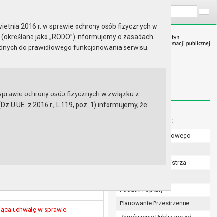
A
Wyszukaj na stronie:
A
A
ietnia 2016 r. w sprawie ochrony osób fizycznych w
 (określane jako „RODO”) informujemy o zasadach
ędnych do prawidłowego funkcjonowania serwisu.
prawie ochrony osób fizycznych w związku z
.UE. z 2016 r., L 119, poz. 1) informujemy, że:
Menu dodatkowe:
Numer konta bankowego
ie zmieniająca uchwałę nr
Uchwały Rady
ectw, ustalenia przedmiotu jej
Zarządzenia Burmistrza
Budżet
jąca uchwałę w sprawie
Podatki i opłaty
Planowanie Przestrzenne
jąca uchwałę w sprawie
Zamówienia Publiczne od