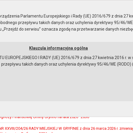
sja nr XXVIII
ządzenia Parlamentu Europejskiego i Rady (UE) 2016/679 z dnia 27 kw
bodnego przepływu takich danych oraz uchylenia dyrektywy 95/46/WE
ku „Przejdź do serwisu” oznacza zgodę na przetwarzanie danych niezb
Klauzula informacyjna ogólna
a
Instrukcja korzystania
Dostępność
EUROPEJSKIEGO I RADY (UE) 2016/679 z dnia 27 kwietnia 2016 r. w s
epływu takich danych oraz uchylenia dyrektywy 95/46/WE (RODO) (Dz.U
VIII
XXVIII/206/26 RADY MIEJSKIEJ W GRYFINIE z dnia 26 marca 2026 r. w spraw
rawie powołania doraźnej Komisji ds. Statutu Gminy Gryfino oraz statutów soł
kreślenia składu osobowego
XXVIII/205/26 RADY MIEJSKIEJ W GRYFINIE z dnia 26 marca 2026 r. zmienia
rognozy Finansowej Gminy Gryfino na lata 2026–2030
XXVIII/204/26 RADY MIEJSKIEJ W GRYFINIE z dnia 26 marca 2026 r. zmienia
bowiązującymi przepisami prawa w celu: