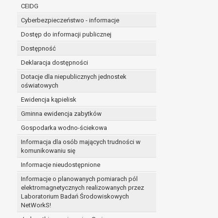
niezbędność przetwarzania do wykonania 
CEIDG
administratorowi bądź
Cyberbezpieczeństwo - informacje
niezbędność przetwarzania do celów wynik
Z przyczyn związanych z Pani/Pana szczególną s
Dostęp do informacji publicznej
on istnienie ważnych prawnie uzasadnionych pod
Dostępność
ustalenia, dochodzenia lub obrony roszczeń.
Deklaracja dostępności
Dotacje dla niepublicznych jednostek
W przypadku gdy przetwarzanie danych osobowych odby
oświatowych
prawo do cofnięcia tej zgody w dowolnym momencie. C
Ewidencja kąpielisk
Przysługuje Pani/Panu prawo wniesienia skargi do o
Gminna ewidencja zabytków
Organem właściwym do wniesienia skargi jest Prezes
W zależności od sfery, w której przetwarzane są da
Gospodarka wodno-ściekowa
Pani/Pana dane nie będą poddawane zautomatyzowane
Informacja dla osób mających trudności w
komunikowaniu się
Informacje nieudostępnione
Informacje o planowanych pomiarach pól
elektromagnetycznych realizowanych przez
Laboratorium Badań Środowiskowych
NetWorkS!