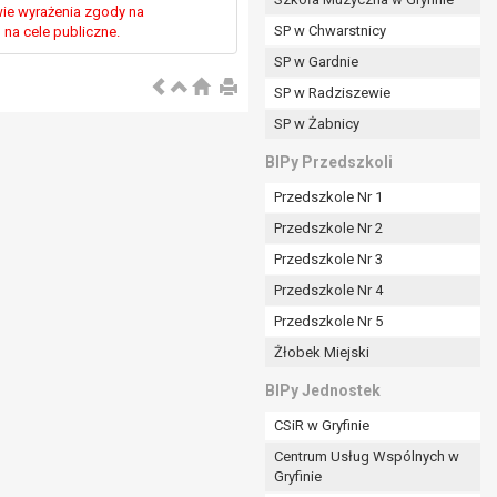
ie wyrażenia zgody na
SP w Chwarstnicy
na cele publiczne.
SP w Gardnie
padku gdy:
SP w Radziszewie
SP w Żabnicy
nia danych i nie ma innej podstawy prawnej
BIPy Przedszkoli
Przedszkole Nr 1
Przedszkole Nr 2
Przedszkole Nr 3
wi sprawdzić prawidłowość tych danych,
Przedszkole Nr 4
ądając w zamian ich ograniczenia,
Przedszkole Nr 5
enia, obrony lub dochodzenia roszczeń,
Żłobek Miejski
sadnione podstawy po stronie administratora są
BIPy Jednostek
i:
CSiR w Gryfinie
zgody wyrażonej przez tą osobę,
Centrum Usług Wspólnych w
órego podstawą prawną jest:
Gryfinie