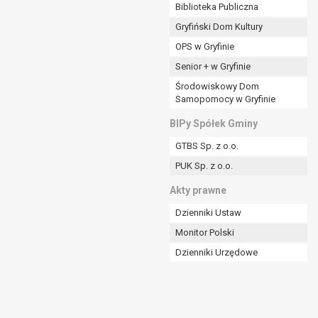
ania władzy publicznej powierzonej
Biblioteka Publiczna
Gryfiński Dom Kultury
stratora lub przez stronę trzecią.
OPS w Gryfinie
rzetwarzać tych danych osobowych, chyba że wykaże
osoby, której dane dotyczą, lub podstaw do
Senior + w Gryfinie
Środowiskowy Dom
Samopomocy w Gryfinie
art. 6 ust. 1 lit a RODO), przysługuje Pani/Panu
BIPy Spółek Gminy
no na podstawie zgody przed jej cofnięciem.
GTBS Sp. z o.o.
nych osobowych przez administratora.
PUK Sp. z o.o.
mogiem ustawowym lub umownym.
Akty prawne
Dzienniki Ustaw
Monitor Polski
Dzienniki Urzędowe