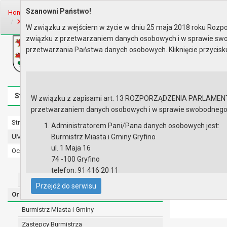
Szanowni Państwo!
Home
Organy
Rada Miejska
VIII kadencja Rady Miejskiej
Sesje 
XIV sesja Rady - 31.10.2019
W związku z wejściem w życie w dniu 25 maja 2018 roku Rozpor
związku z przetwarzaniem danych osobowych i w sprawie swo
Biuletyn Informacji Publicznej
przetwarzania Państwa danych osobowych. Kliknięcie przycis
Urząd Miasta i Gminy w Gryfinie
Strona główna
Mapa serwisu
Aktualności
Redakcj
W związku z zapisami art. 13 ROZPORZĄDZENIA PARLAMENTU 
przetwarzaniem danych osobowych i w sprawie swobodnego prz
Strona główna
XIV sesja R
Administratorem Pani/Pana danych osobowych jest:
UMiG - telefony wewnętrzne
Burmistrz Miasta i Gminy Gryfino
Protokół z
ul. 1 Maja 16
Ochrona danych osobowych
Zapis wide
74 -100 Gryfino
Urząd Miasta i Gminy w Gryfinie
Zapis audi
telefon: 91 416 20 11
Wyniki gł
Straż Miejska
e-mail:
burmistrz@gryfino.pl
Materiały 
Przejdź do serwisu
Dane kontaktowe Inspektora Ochrony Danych:
Porządek 
Organy
telefon: 91 416 20 11
Burmistrz Miasta i Gminy
e-mail:
iod@gryfino.pl
Zastępcy Burmistrza
Pani/Pana dane osobowe przetwarzane są zgodnie z o