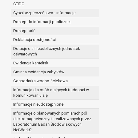
niezbędność przetwarzania do wykonania 
CEIDG
administratorowi bądź
Cyberbezpieczeństwo - informacje
niezbędność przetwarzania do celów wynik
Z przyczyn związanych z Pani/Pana szczególną s
Dostęp do informacji publicznej
on istnienie ważnych prawnie uzasadnionych pod
Dostępność
ustalenia, dochodzenia lub obrony roszczeń.
Deklaracja dostępności
Dotacje dla niepublicznych jednostek
W przypadku gdy przetwarzanie danych osobowych odby
oświatowych
prawo do cofnięcia tej zgody w dowolnym momencie. C
Ewidencja kąpielisk
Przysługuje Pani/Panu prawo wniesienia skargi do o
Gminna ewidencja zabytków
Organem właściwym do wniesienia skargi jest Prezes
W zależności od sfery, w której przetwarzane są da
Gospodarka wodno-ściekowa
Pani/Pana dane nie będą poddawane zautomatyzowane
Informacja dla osób mających trudności w
komunikowaniu się
Informacje nieudostępnione
Informacje o planowanych pomiarach pól
elektromagnetycznych realizowanych przez
Laboratorium Badań Środowiskowych
NetWorkS!