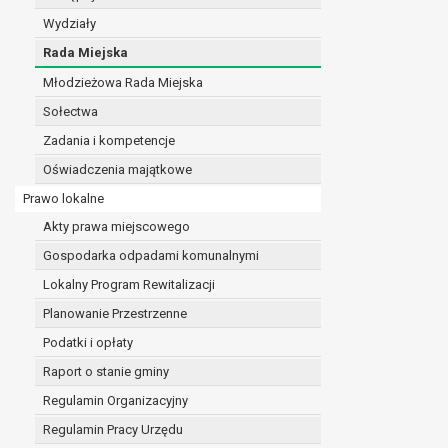
realizacji zadań wynikających z przepisów prawa
Wydziały
szeregu ustaw kompetencyjnych (merytorycznych
Rada Miejska
zawarcia i realizacji umów;
Młodzieżowa Rada Miejska
ochrony żywotnych interesów osoby, której dane d
wykonania zadania realizowanego w interesie p
Sołectwa
w pozostałych przypadkach dane osobowe przetw
Zadania i kompetencje
W związku z przetwarzaniem danych w celu wskazany
Oświadczenia majątkowe
osobowych. Odbiorcami mogą być:
podmioty, które przetwarzają dane osobowe w i
Prawo lokalne
podmioty upoważnione do odbioru danych osob
Akty prawa miejscowego
Pani/Pana dane osobowe będą przetwarzane przez okres
Gospodarka odpadami komunalnymi
przepisy prawa powszechnie obowiązującego.
W przypadku, gdy dane osobowe przetwarzane są na po
Lokalny Program Rewitalizacji
W przypadku, gdy dane osobowe przetwarzane są w celu
Planowanie Przestrzenne
czasie w zakresie wymaganym przez przepisy prawa lu
Podatki i opłaty
rozliczeniu umowy, do czasu wycofania tej zgody.
Raport o stanie gminy
Ponadto w przypadku umów o dofinansowanie dane o
beneficjentem a określoną instytucją, trwałości daneg
Regulamin Organizacyjny
W związku z przetwarzaniem przez administratora da
Regulamin Pracy Urzędu
prawo dostępu do treści danych oraz otrzymywan