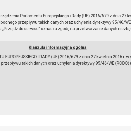
Rady Miejskiej
ządzenia Parlamentu Europejskiego i Rady (UE) 2016/679 z dnia 27 kw
bodnego przepływu takich danych oraz uchylenia dyrektywy 95/46/WE
ku „Przejdź do serwisu” oznacza zgodę na przetwarzanie danych niezb
Klauzula informacyjna ogólna
a
Instrukcja korzystania
Dostępność
EUROPEJSKIEGO I RADY (UE) 2016/679 z dnia 27 kwietnia 2016 r. w s
epływu takich danych oraz uchylenia dyrektywy 95/46/WE (RODO) (Dz.U
ady - 31.10.2019
 obrad
o przebiegu sesji
o przebiegu sesji
osowania
na sesję
obrad
bowiązującymi przepisami prawa w celu: