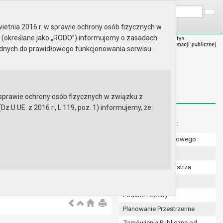
A
Wyszukaj na stronie:
A
A
ietnia 2016 r. w sprawie ochrony osób fizycznych w
 (określane jako „RODO”) informujemy o zasadach
ędnych do prawidłowego funkcjonowania serwisu.
prawie ochrony osób fizycznych w związku z
.UE. z 2016 r., L 119, poz. 1) informujemy, że:
Menu dodatkowe:
Numer konta bankowego
Uchwały Rady
Zarządzenia Burmistrza
Budżet
Podatki i opłaty
Planowanie Przestrzenne
Zamówienia Publiczne od