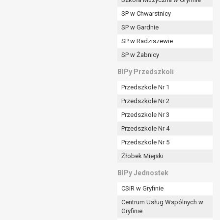
SP w Chwarstnicy
SP w Gardnie
padku gdy:
SP w Radziszewie
SP w Żabnicy
nia danych i nie ma innej podstawy prawnej
BIPy Przedszkoli
Przedszkole Nr 1
Przedszkole Nr 2
Przedszkole Nr 3
wi sprawdzić prawidłowość tych danych,
Przedszkole Nr 4
ądając w zamian ich ograniczenia,
Przedszkole Nr 5
enia, obrony lub dochodzenia roszczeń,
Żłobek Miejski
sadnione podstawy po stronie administratora są
BIPy Jednostek
i:
CSiR w Gryfinie
zgody wyrażonej przez tą osobę,
Centrum Usług Wspólnych w
órego podstawą prawną jest:
Gryfinie