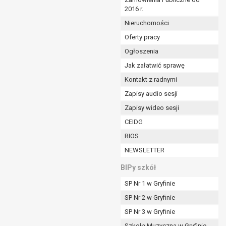
2016 r.
ym (Dz.U. z 2017r., poz. 1875 ze zm.) oraz z
 wobec Gminy;
Nieruchomości
Oferty pracy
Ogłoszenia
ministratorowi;
ie i celu określonym w treści zgody.
Jak załatwić sprawę
m odbiorcom lub kategoriom odbiorców danych
Kontakt z radnymi
Zapisy audio sesji
ia przetwarzania danych osobowych;
Zapisy wideo sesji
e z terminami archiwizacji określonymi przez
CEIDG
RIOS
o czasu wycofania tej zgody.
NEWSLETTER
ezbędny do realizacji zawartej umowy, a po tym
ia zgody na przetwarzanie danych po zakończeniu i
BIPy szkół
SP Nr 1 w Gryfinie
jący z umowy o dofinansowanie zawartej między
SP Nr 2 w Gryfinie
ntrolnych.
SP Nr 3 w Gryfinie
Szkoła Muzyczna w Gryfinie