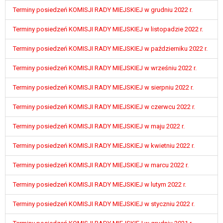
W przypadku gdy przetwarzanie danych
Terminy posiedzeń KOMISJI RADY MIEJSKIEJ w grudniu 2022 r.
osobowych odbywa się na podstawie zgody osoby
na przetwarzanie danych osobowych (art. 6 ust. 1
Terminy posiedzeń KOMISJI RADY MIEJSKIEJ w listopadzie 2022 r.
lit a RODO), przysługuje Pani/Panu prawo do
cofnięcia tej zgody w dowolnym momencie.
Terminy posiedzeń KOMISJI RADY MIEJSKIEJ w październiku 2022 r.
Cofnięcie to nie ma wpływu na zgodność
Terminy posiedzeń KOMISJI RADY MIEJSKIEJ w wrześniu 2022 r.
przetwarzania, którego dokonano na podstawie
zgody przed jej cofnięciem.
Terminy posiedzeń KOMISJI RADY MIEJSKIEJ w sierpniu 2022 r.
Przysługuje Pani/Panu prawo wniesienia skargi do
organu nadzorczego na niezgodne z prawem
Terminy posiedzeń KOMISJI RADY MIEJSKIEJ w czerwcu 2022 r.
przetwarzanie Pani/Pana danych osobowych
przez administratora.
Terminy posiedzeń KOMISJI RADY MIEJSKIEJ w maju 2022 r.
Organem właściwym do wniesienia skargi jest
Terminy posiedzeń KOMISJI RADY MIEJSKIEJ w kwietniu 2022 r.
Prezes Urzędu Ochrony Danych Osobowych.
W zależności od sfery, w której przetwarzane są
Terminy posiedzeń KOMISJI RADY MIEJSKIEJ w marcu 2022 r.
dane osobowe, podanie danych osobowych jest
dobrowolne albo jest wymogiem ustawowym lub
Terminy posiedzeń KOMISJI RADY MIEJSKIEJ w lutym 2022 r.
umownym.
Pani/Pana dane nie będą poddawane
Terminy posiedzeń KOMISJI RADY MIEJSKIEJ w styczniu 2022 r.
zautomatyzowanemu podejmowaniu decyzji, w