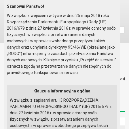
Szanowni Państwo!
Home
Organy
Rada Miejska
VIII kadencja Rady Miejskiej
Komisje
Terminarz posiedzeń Komisji Ra..
W związku z wejściem w życie w dniu 25 maja 2018 roku
Rozporządzenia Parlamentu Europejskiego i Rady (UE)
Wyszukaj na stronie:
A
A
A
2016/679 z dnia 27 kwietnia 2016 r. w sprawie ochrony osób
fizycznych w związku z przetwarzaniem danych
osobowych i w sprawie swobodnego przepływu takich
danych oraz uchylenia dyrektywy 95/46/WE (określane jako
Biuletyn Informacji Publicznej
„RODO”) informujemy o zasadach przetwarzania Państwa
Urząd Miasta i Gminy w Gryfinie
danych osobowych. Kliknięcie przycisku „Przejdź do serwisu”
oznacza zgodę na przetwarzanie danych niezbędnych do
prawidłowego funkcjonowania serwisu.
Klauzula informacyjna ogólna
Strona główna
Mapa serwisu
Aktualności
W związku z zapisami art. 13 ROZPORZĄDZENIA
Redakcja
Instrukcja korzystania
Dostępność
PARLAMENTU EUROPEJSKIEGO I RADY (UE) 2016/679 z
dnia 27 kwietnia 2016 r. w sprawie ochrony osób
fizycznych w związku z przetwarzaniem danych
Strona główna
osobowych i w sprawie swobodnego przepływu takich