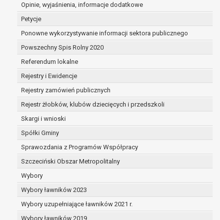
dane są nieprawidłowe lub
Opinie, wyjaśnienia, informacje dodatkowe
niekompletne;
Petycje
prawo do żądania usunięcia danych
Ponowne wykorzystywanie informacji sektora publicznego
osobowych (tzw. prawo do bycia
Powszechny Spis Rolny 2020
zapomnianym) na podstawie art. 17 RODO,
w przypadku gdy:
Referendum lokalne
dane nie są już niezbędne do celów,
Rejestry i Ewidencje
dla których były zebrane lub w inny
Rejestry zamówień publicznych
sposób przetwarzane,
osoba, której dane dotyczą, wniosła
Rejestr żłobków, klubów dziecięcych i przedszkoli
sprzeciw wobec przetwarzania
Skargi i wnioski
danych osobowych,
Spółki Gminy
osoba, której dane dotyczą wycofała
zgodę na przetwarzanie danych
Sprawozdania z Programów Współpracy
osobowych, która jest podstawą
Szczeciński Obszar Metropolitalny
przetwarzania danych i nie ma innej
Wybory
podstawy prawnej przetwarzania
danych,
Wybory ławników 2023
dane osobowe przetwarzane są
Wybory uzupełniające ławników 2021 r.
niezgodnie z prawem,
Wybory ławników 2019