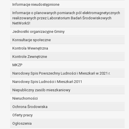
Informacje nieudostępnione
zabezpieczenia ewentualnych roszczeń, a w
przypadku wyrażenia zgody na przetwarzanie
Informacje o planowanych pomiarach pól elektromagnetycznych
danych po zakończeniu i rozliczeniu umowy, do
realizowanych przez Laboratorium Badań Środowiskowych
NetWorkS!
czasu wycofania tej zgody.
Ponadto w przypadku umów o dofinansowanie
Jednostki organizacyjne Gminy
dane osobowe od momentu pozyskania
Konsultacje społeczne
przechowywane są przez okres wynikający z
Kontrola Wewnętrzna
umowy o dofinansowanie zawartej między
beneficjentem a określoną instytucją, trwałości
Kontrole Zewnętrzne
danego projektu i konieczności zachowania
MKZP
dokumentacji projektu do celów kontrolnych.
Narodowy Spis Powszechny Ludności i Mieszkań w 2021 r.
W związku z przetwarzaniem przez
administratora danych osobowych przysługuje
Narodowy Spis Ludności i Mieszkań 2011
Pani/Panu:
Niepubliczny zasób mieszkaniowy
prawo dostępu do treści danych oraz
Nieruchomości
otrzymywania ich kopii na podstawie art. 15
RODO;
Ochrona Środowiska
prawo do żądania sprostowania danych na
Oferty pracy
podstawie art. 16 RODO,
Ogłoszenia
w przypadku gdy: