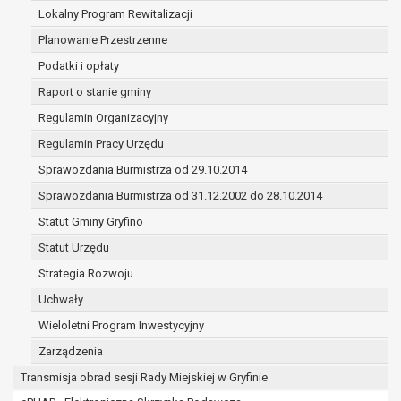
(merytorycznych), a także obowiązków i
Lokalny Program Rewitalizacji
zadań zleconych przez instytucje
Planowanie Przestrzenne
nadrzędne wobec Gminy;
Podatki i opłaty
zawarcia i realizacji umów;
ochrony żywotnych interesów osoby, której
Raport o stanie gminy
dane dotyczą, lub innej osoby fizycznej;
Regulamin Organizacyjny
wykonania zadania realizowanego w
Regulamin Pracy Urzędu
interesie publicznym lub w ramach
sprawowania władzy publicznej
Sprawozdania Burmistrza od 29.10.2014
powierzonej administratorowi;
Sprawozdania Burmistrza od 31.12.2002 do 28.10.2014
w pozostałych przypadkach dane osobowe
Statut Gminy Gryfino
przetwarzane są wyłącznie na podstawie
wcześniej udzielonej zgody w zakresie i celu
Statut Urzędu
określonym w treści zgody.
Strategia Rozwoju
W związku z przetwarzaniem danych w celu
Uchwały
wskazanym w pkt. 3, dane osobowe mogą być
udostępniane innym upoważnionym odbiorcom lub
Wieloletni Program Inwestycyjny
kategoriom odbiorców danych osobowych.
Zarządzenia
Odbiorcami mogą być:
Transmisja obrad sesji Rady Miejskiej w Gryfinie
podmioty, które przetwarzają dane