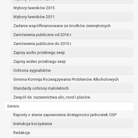
dane osobowe muszą być usunięte w
celu wywiązania się z obowiązku
Wybory ławników 2015
wynikającego z przepisów prawa;
Wybory ławników 2011
prawo do żądania ograniczenia
Zadania współfinansowane ze środków zewnętrznych
przetwarzania danych osobowych na
podstawie art. 18 RODO, w przypadku gdy:
Zamówienia publiczne od 2016 r.
osoba, której dane dotyczą
Zamówienia publiczne do 2015 r.
kwestionuje prawidłowość danych
Zapisy audio przebiegu sesji
osobowych – na okres pozwalający
administratorowi sprawdzić
Zapisy wideo przebiegu sesji
prawidłowość tych danych,
Ochrona sygnalistów
przetwarzanie danych jest niezgodne
Gminna Komisja Rozwiązywania Problemów Alkoholowych
z prawem, a osoba, której dane
Standardy ochrony małoletnich
dotyczą, sprzeciwia się usunięciu
danych, żądając w zamian ich
Zespół ds. nazewnictwa ulic, rond i placów.
ograniczenia,
Serwis
administrator nie potrzebuje już
Raporty o stanie zapewnienia dostępności jednostek OSP
danych dla swoich celów, ale osoba,
której dane dotyczą, potrzebuje ich do
Instrukcja korzystania
ustalenia, obrony lub dochodzenia
Redakcja
roszczeń,