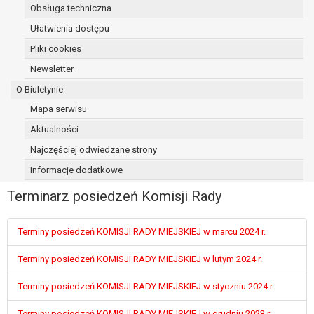
Obsługa techniczna
osoba, której dane dotyczą, wniosła
sprzeciw wobec przetwarzania
Ułatwienia dostępu
danych - do czasu ustalenia czy
Pliki cookies
prawnie uzasadnione podstawy po
Newsletter
stronie administratora są nadrzędne
wobec podstawy sprzeciwu;
O Biuletynie
prawo do przenoszenia danych na
Mapa serwisu
podstawie art. 20 RODO, w przypadku gdy
Aktualności
łącznie spełnione są następujące przesłanki:
przetwarzanie danych odbywa się na
Najczęściej odwiedzane strony
podstawie umowy zawartej z osobą,
Informacje dodatkowe
której dane dotyczą lub na podstawie
Terminarz posiedzeń Komisji Rady
zgody wyrażonej przez tą osobę,
przetwarzanie odbywa się w sposób
zautomatyzowany;
Terminy posiedzeń KOMISJI RADY MIEJSKIEJ w marcu 2024 r.
prawo sprzeciwu wobec przetwarzania
danych na podstawie art. 21 RODO, wobec
Terminy posiedzeń KOMISJI RADY MIEJSKIEJ w lutym 2024 r.
przetwarzania danych osobowych, którego
Terminy posiedzeń KOMISJI RADY MIEJSKIEJ w styczniu 2024 r.
podstawą prawną jest:
niezbędność przetwarzania do
Terminy posiedzeń KOMISJI RADY MIEJSKIEJ w grudniu 2023 r.