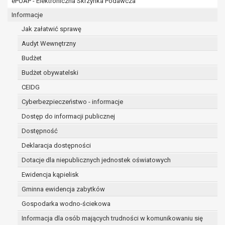
ePUAP - Elektroniczna Skrzynka Podawcza
osobowe w imieniu administratora na
podstawie zawartej z nim umowy
Informacje
powierzenia przetwarzania danych
Jak załatwić sprawę
osobowych;
Audyt Wewnętrzny
podmioty upoważnione do odbioru danych
osobowych na podstawie odpowiednich
Budżet
przepisów prawa.
Budżet obywatelski
Pani/Pana dane osobowe będą przetwarzane
CEIDG
przez okres niezbędny do realizacji celu dla jakiego
zostały zebrane oraz zgodnie z terminami
Cyberbezpieczeństwo - informacje
archiwizacji określonymi przez przepisy prawa
Dostęp do informacji publicznej
powszechnie obowiązującego.
Dostępność
W przypadku, gdy dane osobowe przetwarzane są
na podstawie zgody osoby, której dane dotyczą
Deklaracja dostępności
przetwarzanie odbywa się do czasu wycofania tej
Dotacje dla niepublicznych jednostek oświatowych
zgody.
Ewidencja kąpielisk
W przypadku, gdy dane osobowe przetwarzane są
Gminna ewidencja zabytków
w celu zawarcia i realizacji umowy przetwarzanie
odbywa się przez okres niezbędny do realizacji
Gospodarka wodno-ściekowa
zawartej umowy, a po tym czasie w zakresie
Informacja dla osób mających trudności w komunikowaniu się
wymaganym przez przepisy prawa lub dla