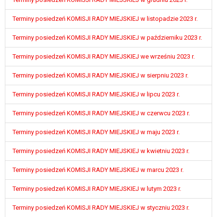
wykonania zadania realizowanego w
interesie publicznym lub w ramach
Terminy posiedzeń KOMISJI RADY MIEJSKIEJ w listopadzie 2023 r.
sprawowania władzy publicznej
powierzonej administratorowi bądź
Terminy posiedzeń KOMISJI RADY MIEJSKIEJ w październiku 2023 r.
niezbędność przetwarzania do celów
Terminy posiedzeń KOMISJI RADY MIEJSKIEJ we wrześniu 2023 r.
wynikających z prawnie
uzasadnionych interesów
Terminy posiedzeń KOMISJI RADY MIEJSKIEJ w sierpniu 2023 r.
realizowanych przez administratora
lub przez stronę trzecią.
Terminy posiedzeń KOMISJI RADY MIEJSKIEJ w lipcu 2023 r.
Z przyczyn związanych z Pani/Pana
szczególną sytuacją. W razie wniesienia
Terminy posiedzeń KOMISJI RADY MIEJSKIEJ w czerwcu 2023 r.
sprzeciwu, administrator nie może już
przetwarzać tych danych osobowych, chyba
Terminy posiedzeń KOMISJI RADY MIEJSKIEJ w maju 2023 r.
że wykaże on istnienie ważnych prawnie
Terminy posiedzeń KOMISJI RADY MIEJSKIEJ w kwietniu 2023 r.
uzasadnionych podstaw do przetwarzania,
nadrzędnych wobec interesów, praw i
Terminy posiedzeń KOMISJI RADY MIEJSKIEJ w marcu 2023 r.
wolności osoby, której dane dotyczą, lub
podstaw do ustalenia, dochodzenia lub
Terminy posiedzeń KOMISJI RADY MIEJSKIEJ w lutym 2023 r.
obrony roszczeń.
Terminy posiedzeń KOMISJI RADY MIEJSKIEJ w styczniu 2023 r.