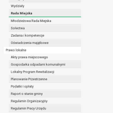
realizacji zadań wynikających z przepisów prawa
Wydziały
szeregu ustaw kompetencyjnych (merytorycznych
Rada Miejska
zawarcia i realizacji umów;
Młodzieżowa Rada Miejska
ochrony żywotnych interesów osoby, której dane d
wykonania zadania realizowanego w interesie p
Sołectwa
w pozostałych przypadkach dane osobowe przetw
Zadania i kompetencje
W związku z przetwarzaniem danych w celu wskazany
Oświadczenia majątkowe
osobowych. Odbiorcami mogą być:
podmioty, które przetwarzają dane osobowe w i
Prawo lokalne
podmioty upoważnione do odbioru danych osob
Akty prawa miejscowego
Pani/Pana dane osobowe będą przetwarzane przez okres
Gospodarka odpadami komunalnymi
przepisy prawa powszechnie obowiązującego.
W przypadku, gdy dane osobowe przetwarzane są na po
Lokalny Program Rewitalizacji
W przypadku, gdy dane osobowe przetwarzane są w celu
Planowanie Przestrzenne
czasie w zakresie wymaganym przez przepisy prawa lu
Podatki i opłaty
rozliczeniu umowy, do czasu wycofania tej zgody.
Raport o stanie gminy
Ponadto w przypadku umów o dofinansowanie dane o
beneficjentem a określoną instytucją, trwałości daneg
Regulamin Organizacyjny
W związku z przetwarzaniem przez administratora da
Regulamin Pracy Urzędu
prawo dostępu do treści danych oraz otrzymywan