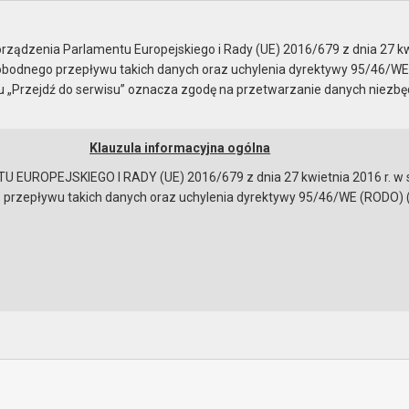
e
enie z dnia 21.04.2017
ządzenia Parlamentu Europejskiego i Rady (UE) 2016/679 z dnia 27 kw
bodnego przepływu takich danych oraz uchylenia dyrektywy 95/46/WE
ku „Przejdź do serwisu” oznacza zgodę na przetwarzanie danych niezb
Klauzula informacyjna ogólna
a
Instrukcja korzystania
Dostępność
EUROPEJSKIEGO I RADY (UE) 2016/679 z dnia 27 kwietnia 2016 r. w s
epływu takich danych oraz uchylenia dyrektywy 95/46/WE (RODO) (Dz.U
 z dnia 21.04.2017
ności
obrad
bowiązującymi przepisami prawa w celu: