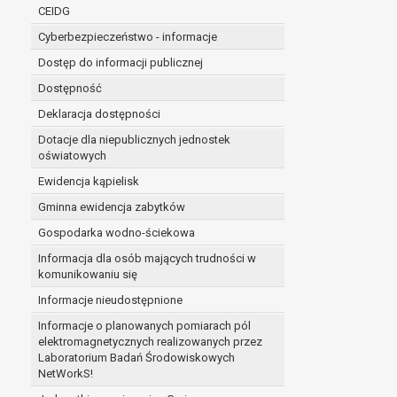
niezbędność przetwarzania do wykonania 
CEIDG
administratorowi bądź
Cyberbezpieczeństwo - informacje
niezbędność przetwarzania do celów wynik
Z przyczyn związanych z Pani/Pana szczególną s
Dostęp do informacji publicznej
on istnienie ważnych prawnie uzasadnionych pod
Dostępność
ustalenia, dochodzenia lub obrony roszczeń.
Deklaracja dostępności
Dotacje dla niepublicznych jednostek
W przypadku gdy przetwarzanie danych osobowych odby
oświatowych
prawo do cofnięcia tej zgody w dowolnym momencie. C
Ewidencja kąpielisk
Przysługuje Pani/Panu prawo wniesienia skargi do o
Gminna ewidencja zabytków
Organem właściwym do wniesienia skargi jest Prezes
W zależności od sfery, w której przetwarzane są da
Gospodarka wodno-ściekowa
Pani/Pana dane nie będą poddawane zautomatyzowane
Informacja dla osób mających trudności w
komunikowaniu się
Informacje nieudostępnione
Informacje o planowanych pomiarach pól
elektromagnetycznych realizowanych przez
Laboratorium Badań Środowiskowych
NetWorkS!