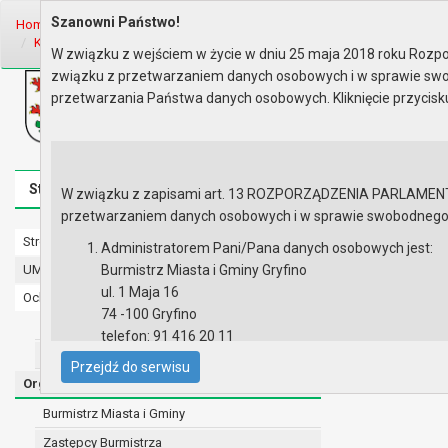
Szanowni Państwo!
Home
Organy
Rada Miejska
VII kadencja Rady Miejskiej
Komisj
Komisja Budżetu, Finansów, Rol..
Rok 2017 - posiedzenia
Posiedz
W związku z wejściem w życie w dniu 25 maja 2018 roku Rozpor
związku z przetwarzaniem danych osobowych i w sprawie swo
Biuletyn Informacji Publicznej
przetwarzania Państwa danych osobowych. Kliknięcie przycis
Urząd Miasta i Gminy w Gryfinie
Strona główna
Mapa serwisu
Aktualności
Redakcj
W związku z zapisami art. 13 ROZPORZĄDZENIA PARLAMENTU 
przetwarzaniem danych osobowych i w sprawie swobodnego prz
Strona główna
Posiedzenie
Administratorem Pani/Pana danych osobowych jest:
UMiG - telefony wewnętrzne
Burmistrz Miasta i Gminy Gryfino
Lista obec
ul. 1 Maja 16
Ochrona danych osobowych
Porządek 
74 -100 Gryfino
Urząd Miasta i Gminy w Gryfinie
telefon: 91 416 20 11
Straż Miejska
e-mail:
burmistrz@gryfino.pl
Przejdź do serwisu
Dane kontaktowe Inspektora Ochrony Danych:
Organy
telefon: 91 416 20 11
Burmistrz Miasta i Gminy
e-mail:
iod@gryfino.pl
Zastępcy Burmistrza
Pani/Pana dane osobowe przetwarzane są zgodnie z o