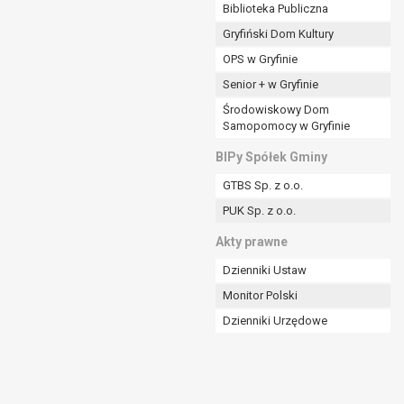
ania władzy publicznej powierzonej
Biblioteka Publiczna
Gryfiński Dom Kultury
stratora lub przez stronę trzecią.
OPS w Gryfinie
rzetwarzać tych danych osobowych, chyba że wykaże
osoby, której dane dotyczą, lub podstaw do
Senior + w Gryfinie
Środowiskowy Dom
Samopomocy w Gryfinie
art. 6 ust. 1 lit a RODO), przysługuje Pani/Panu
BIPy Spółek Gminy
no na podstawie zgody przed jej cofnięciem.
GTBS Sp. z o.o.
nych osobowych przez administratora.
PUK Sp. z o.o.
mogiem ustawowym lub umownym.
Akty prawne
Dzienniki Ustaw
Monitor Polski
Dzienniki Urzędowe