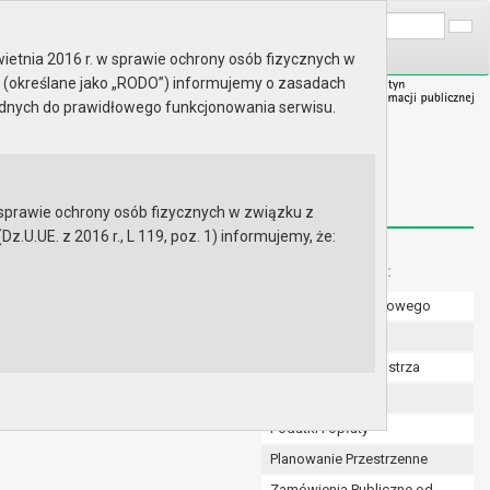
A
Wyszukaj na stronie:
A
A
ietnia 2016 r. w sprawie ochrony osób fizycznych w
 (określane jako „RODO”) informujemy o zasadach
ędnych do prawidłowego funkcjonowania serwisu.
prawie ochrony osób fizycznych w związku z
.UE. z 2016 r., L 119, poz. 1) informujemy, że:
Menu dodatkowe:
Numer konta bankowego
Uchwały Rady
Zarządzenia Burmistrza
Budżet
Podatki i opłaty
Planowanie Przestrzenne
Zamówienia Publiczne od