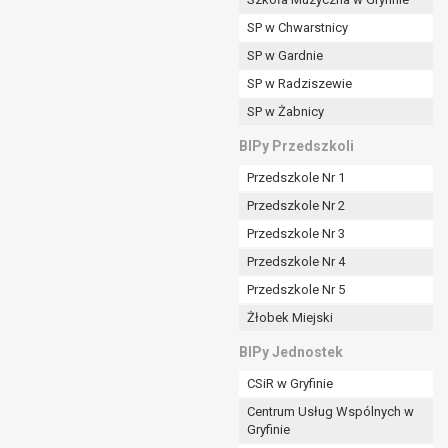
SP w Chwarstnicy
SP w Gardnie
padku gdy:
SP w Radziszewie
SP w Żabnicy
nia danych i nie ma innej podstawy prawnej
BIPy Przedszkoli
Przedszkole Nr 1
Przedszkole Nr 2
Przedszkole Nr 3
wi sprawdzić prawidłowość tych danych,
Przedszkole Nr 4
ądając w zamian ich ograniczenia,
Przedszkole Nr 5
enia, obrony lub dochodzenia roszczeń,
Żłobek Miejski
sadnione podstawy po stronie administratora są
BIPy Jednostek
i:
CSiR w Gryfinie
zgody wyrażonej przez tą osobę,
Centrum Usług Wspólnych w
órego podstawą prawną jest:
Gryfinie