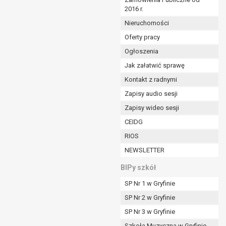
2016 r.
ym (Dz.U. z 2017r., poz. 1875 ze zm.) oraz z
 wobec Gminy;
Nieruchomości
Oferty pracy
Ogłoszenia
ministratorowi;
ie i celu określonym w treści zgody.
Jak załatwić sprawę
m odbiorcom lub kategoriom odbiorców danych
Kontakt z radnymi
Zapisy audio sesji
ia przetwarzania danych osobowych;
Zapisy wideo sesji
e z terminami archiwizacji określonymi przez
CEIDG
RIOS
o czasu wycofania tej zgody.
NEWSLETTER
ezbędny do realizacji zawartej umowy, a po tym
ia zgody na przetwarzanie danych po zakończeniu i
BIPy szkół
SP Nr 1 w Gryfinie
jący z umowy o dofinansowanie zawartej między
SP Nr 2 w Gryfinie
ntrolnych.
SP Nr 3 w Gryfinie
Szkoła Muzyczna w Gryfinie