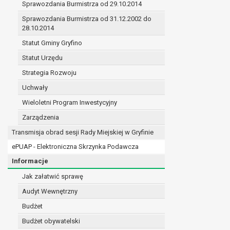
Sprawozdania Burmistrza od 29.10.2014
prawo do żądania sprostowania danych na podst
w przypadku gdy:
Sprawozdania Burmistrza od 31.12.2002 do
28.10.2014
dane są nieprawidłowe lub niekompletne;
prawo do żądania usunięcia danych osobowych (
Statut Gminy Gryfino
dane nie są już niezbędne do celów, dla k
Statut Urzędu
osoba, której dane dotyczą, wniosła spr
Strategia Rozwoju
osoba, której dane dotyczą wycofała zgod
przetwarzania danych,
Uchwały
dane osobowe przetwarzane są niezgodn
Wieloletni Program Inwestycyjny
dane osobowe muszą być usunięte w celu 
Zarządzenia
prawo do żądania ograniczenia przetwarzania d
osoba, której dane dotyczą kwestionuje 
Transmisja obrad sesji Rady Miejskiej w Gryfinie
przetwarzanie danych jest niezgodne z pra
ePUAP - Elektroniczna Skrzynka Podawcza
administrator nie potrzebuje już danych dl
Informacje
osoba, której dane dotyczą, wniosła sprz
nadrzędne wobec podstawy sprzeciwu;
Jak załatwić sprawę
prawo do przenoszenia danych na podstawie art.
Audyt Wewnętrzny
przetwarzanie danych odbywa się na pods
Budżet
przetwarzanie odbywa się w sposób zau
prawo sprzeciwu wobec przetwarzania danych n
Budżet obywatelski