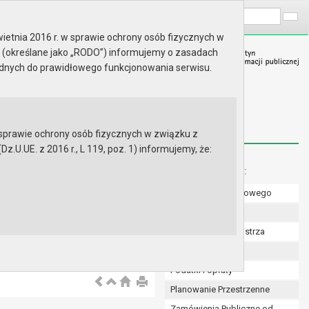
A
Wyszukaj na stronie:
A
A
ietnia 2016 r. w sprawie ochrony osób fizycznych w
 (określane jako „RODO”) informujemy o zasadach
ędnych do prawidłowego funkcjonowania serwisu.
prawie ochrony osób fizycznych w związku z
.UE. z 2016 r., L 119, poz. 1) informujemy, że:
Menu dodatkowe:
Numer konta bankowego
Uchwały Rady
Zarządzenia Burmistrza
Budżet
Podatki i opłaty
Planowanie Przestrzenne
Zamówienia Publiczne od