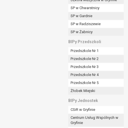
SP w Chwarstnicy
SP w Gardnie
padku gdy:
SP w Radziszewie
SP w Żabnicy
nia danych i nie ma innej podstawy prawnej
BIPy Przedszkoli
Przedszkole Nr 1
Przedszkole Nr 2
Przedszkole Nr 3
wi sprawdzić prawidłowość tych danych,
Przedszkole Nr 4
ądając w zamian ich ograniczenia,
Przedszkole Nr 5
enia, obrony lub dochodzenia roszczeń,
Żłobek Miejski
sadnione podstawy po stronie administratora są
BIPy Jednostek
i:
CSiR w Gryfinie
zgody wyrażonej przez tą osobę,
Centrum Usług Wspólnych w
órego podstawą prawną jest:
Gryfinie