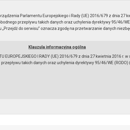
NTROLI WEWNĘTRZNEJ NA R..
ządzenia Parlamentu Europejskiego i Rady (UE) 2016/679 z dnia 27 kw
bodnego przepływu takich danych oraz uchylenia dyrektywy 95/46/WE
ku „Przejdź do serwisu” oznacza zgodę na przetwarzanie danych niezb
Klauzula informacyjna ogólna
a
Instrukcja korzystania
Dostępność
EUROPEJSKIEGO I RADY (UE) 2016/679 z dnia 27 kwietnia 2016 r. w s
epływu takich danych oraz uchylenia dyrektywy 95/46/WE (RODO) (Dz.U
TROLI WEWNĘTRZNEJ NA ROK 2017
ków:
 kontroli wewnętrznej 2017 r
[1017180 bajtów]
bowiązującymi przepisami prawa w celu: