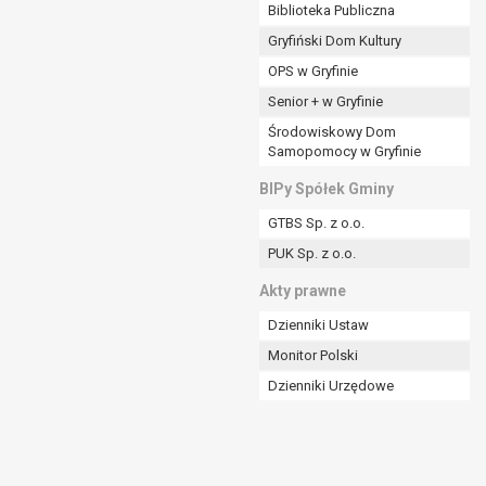
ania władzy publicznej powierzonej
Biblioteka Publiczna
Gryfiński Dom Kultury
stratora lub przez stronę trzecią.
OPS w Gryfinie
rzetwarzać tych danych osobowych, chyba że wykaże
osoby, której dane dotyczą, lub podstaw do
Senior + w Gryfinie
Środowiskowy Dom
Samopomocy w Gryfinie
art. 6 ust. 1 lit a RODO), przysługuje Pani/Panu
BIPy Spółek Gminy
no na podstawie zgody przed jej cofnięciem.
GTBS Sp. z o.o.
nych osobowych przez administratora.
PUK Sp. z o.o.
mogiem ustawowym lub umownym.
Akty prawne
Dzienniki Ustaw
Monitor Polski
Dzienniki Urzędowe