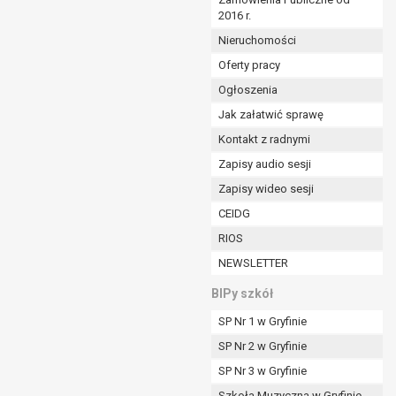
2016 r.
ym (Dz.U. z 2017r., poz. 1875 ze zm.) oraz z
 wobec Gminy;
Nieruchomości
Oferty pracy
Ogłoszenia
ministratorowi;
ie i celu określonym w treści zgody.
Jak załatwić sprawę
m odbiorcom lub kategoriom odbiorców danych
Kontakt z radnymi
Zapisy audio sesji
ia przetwarzania danych osobowych;
Zapisy wideo sesji
e z terminami archiwizacji określonymi przez
CEIDG
RIOS
o czasu wycofania tej zgody.
NEWSLETTER
ezbędny do realizacji zawartej umowy, a po tym
ia zgody na przetwarzanie danych po zakończeniu i
BIPy szkół
SP Nr 1 w Gryfinie
jący z umowy o dofinansowanie zawartej między
SP Nr 2 w Gryfinie
ntrolnych.
SP Nr 3 w Gryfinie
Szkoła Muzyczna w Gryfinie