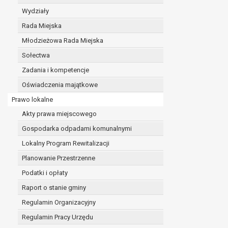
realizacji zadań wynikających z przepisów prawa
Wydziały
szeregu ustaw kompetencyjnych (merytorycznych
Rada Miejska
zawarcia i realizacji umów;
Młodzieżowa Rada Miejska
ochrony żywotnych interesów osoby, której dane d
wykonania zadania realizowanego w interesie p
Sołectwa
w pozostałych przypadkach dane osobowe przetw
Zadania i kompetencje
W związku z przetwarzaniem danych w celu wskazany
Oświadczenia majątkowe
osobowych. Odbiorcami mogą być:
Prawo lokalne
podmioty, które przetwarzają dane osobowe w i
podmioty upoważnione do odbioru danych osob
Akty prawa miejscowego
Pani/Pana dane osobowe będą przetwarzane przez okres
Gospodarka odpadami komunalnymi
przepisy prawa powszechnie obowiązującego.
Lokalny Program Rewitalizacji
W przypadku, gdy dane osobowe przetwarzane są na po
W przypadku, gdy dane osobowe przetwarzane są w celu
Planowanie Przestrzenne
czasie w zakresie wymaganym przez przepisy prawa lu
Podatki i opłaty
rozliczeniu umowy, do czasu wycofania tej zgody.
Raport o stanie gminy
Ponadto w przypadku umów o dofinansowanie dane o
beneficjentem a określoną instytucją, trwałości daneg
Regulamin Organizacyjny
W związku z przetwarzaniem przez administratora da
Regulamin Pracy Urzędu
prawo dostępu do treści danych oraz otrzymywan