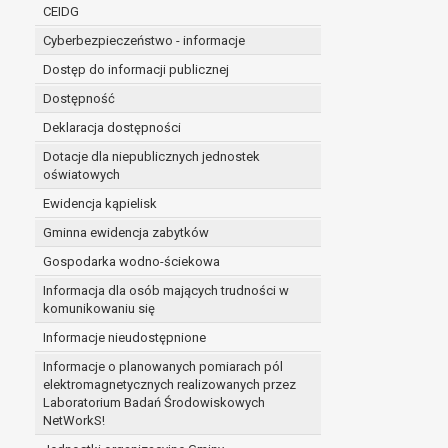
niezbędność przetwarzania do wykonania 
CEIDG
administratorowi bądź
Cyberbezpieczeństwo - informacje
niezbędność przetwarzania do celów wynik
Dostęp do informacji publicznej
Z przyczyn związanych z Pani/Pana szczególną s
on istnienie ważnych prawnie uzasadnionych pod
Dostępność
ustalenia, dochodzenia lub obrony roszczeń.
Deklaracja dostępności
Dotacje dla niepublicznych jednostek
W przypadku gdy przetwarzanie danych osobowych odby
oświatowych
prawo do cofnięcia tej zgody w dowolnym momencie. C
Ewidencja kąpielisk
Przysługuje Pani/Panu prawo wniesienia skargi do o
Gminna ewidencja zabytków
Organem właściwym do wniesienia skargi jest Prezes
W zależności od sfery, w której przetwarzane są da
Gospodarka wodno-ściekowa
Pani/Pana dane nie będą poddawane zautomatyzowane
Informacja dla osób mających trudności w
komunikowaniu się
Informacje nieudostępnione
Informacje o planowanych pomiarach pól
elektromagnetycznych realizowanych przez
Laboratorium Badań Środowiskowych
NetWorkS!