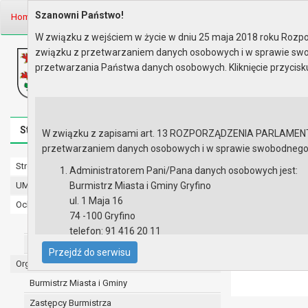
Szanowni Państwo!
Home
Informacje
Kontrola Wewnętrzna
Plany kontroli
PLAN KO
W związku z wejściem w życie w dniu 25 maja 2018 roku Rozpor
związku z przetwarzaniem danych osobowych i w sprawie swo
Biuletyn Informacji Publicznej
przetwarzania Państwa danych osobowych. Kliknięcie przycis
Urząd Miasta i Gminy w Gryfinie
Strona główna
Mapa serwisu
Aktualności
Redakcj
W związku z zapisami art. 13 ROZPORZĄDZENIA PARLAMENTU 
przetwarzaniem danych osobowych i w sprawie swobodnego prz
Strona główna
PLAN KON
Administratorem Pani/Pana danych osobowych jest:
UMiG - telefony wewnętrzne
Burmistrz Miasta i Gminy Gryfino
ul. 1 Maja 16
Ochrona danych osobowych
Lista załączni
74 -100 Gryfino
Urząd Miasta i Gminy w Gryfinie
Plan
telefon: 91 416 20 11
Straż Miejska
e-mail:
burmistrz@gryfino.pl
Przejdź do serwisu
Dane kontaktowe Inspektora Ochrony Danych:
Organy
telefon: 91 416 20 11
Burmistrz Miasta i Gminy
e-mail:
iod@gryfino.pl
Zastępcy Burmistrza
Pani/Pana dane osobowe przetwarzane są zgodnie z o