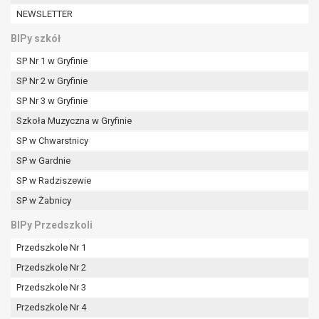
W przypadku gdy przetwarzanie danych
NEWSLETTER
osobowych odbywa się na podstawie zgody osoby
na przetwarzanie danych osobowych (art. 6 ust. 1
BIPy szkół
lit a RODO), przysługuje Pani/Panu prawo do
SP Nr 1 w Gryfinie
cofnięcia tej zgody w dowolnym momencie.
SP Nr 2 w Gryfinie
Cofnięcie to nie ma wpływu na zgodność
przetwarzania, którego dokonano na podstawie
SP Nr 3 w Gryfinie
zgody przed jej cofnięciem.
Szkoła Muzyczna w Gryfinie
Przysługuje Pani/Panu prawo wniesienia skargi do
SP w Chwarstnicy
organu nadzorczego na niezgodne z prawem
SP w Gardnie
przetwarzanie Pani/Pana danych osobowych
przez administratora.
SP w Radziszewie
Organem właściwym do wniesienia skargi jest
SP w Żabnicy
Prezes Urzędu Ochrony Danych Osobowych.
BIPy Przedszkoli
W zależności od sfery, w której przetwarzane są
dane osobowe, podanie danych osobowych jest
Przedszkole Nr 1
dobrowolne albo jest wymogiem ustawowym lub
Przedszkole Nr 2
umownym.
Przedszkole Nr 3
Pani/Pana dane nie będą poddawane
zautomatyzowanemu podejmowaniu decyzji, w
Przedszkole Nr 4