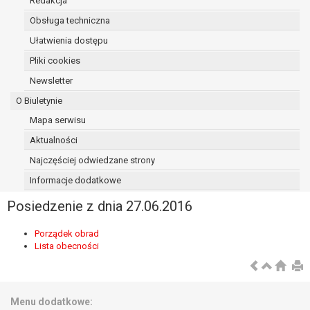
Redakcja
osoba, której dane dotyczą, wniosła
Obsługa techniczna
sprzeciw wobec przetwarzania
Ułatwienia dostępu
danych - do czasu ustalenia czy
prawnie uzasadnione podstawy po
Pliki cookies
stronie administratora są nadrzędne
Newsletter
wobec podstawy sprzeciwu;
O Biuletynie
prawo do przenoszenia danych na
podstawie art. 20 RODO, w przypadku gdy
Mapa serwisu
łącznie spełnione są następujące przesłanki:
Aktualności
przetwarzanie danych odbywa się na
Najczęściej odwiedzane strony
podstawie umowy zawartej z osobą,
której dane dotyczą lub na podstawie
Informacje dodatkowe
zgody wyrażonej przez tą osobę,
Posiedzenie z dnia 27.06.2016
przetwarzanie odbywa się w sposób
zautomatyzowany;
Porządek obrad
prawo sprzeciwu wobec przetwarzania
Lista obecności
danych na podstawie art. 21 RODO, wobec
przetwarzania danych osobowych, którego
podstawą prawną jest:
niezbędność przetwarzania do
Menu dodatkowe: