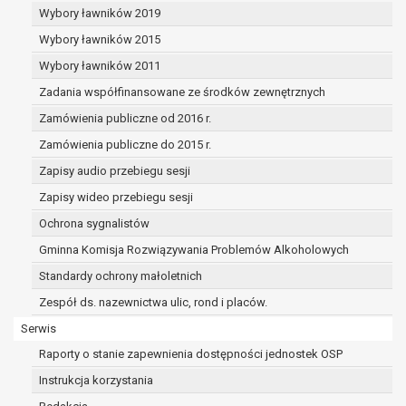
dane osobowe muszą być usunięte w
Wybory ławników 2019
celu wywiązania się z obowiązku
Wybory ławników 2015
wynikającego z przepisów prawa;
prawo do żądania ograniczenia
Wybory ławników 2011
przetwarzania danych osobowych na
Zadania współfinansowane ze środków zewnętrznych
podstawie art. 18 RODO, w przypadku gdy:
Zamówienia publiczne od 2016 r.
osoba, której dane dotyczą
kwestionuje prawidłowość danych
Zamówienia publiczne do 2015 r.
osobowych – na okres pozwalający
Zapisy audio przebiegu sesji
administratorowi sprawdzić
Zapisy wideo przebiegu sesji
prawidłowość tych danych,
przetwarzanie danych jest niezgodne
Ochrona sygnalistów
z prawem, a osoba, której dane
Gminna Komisja Rozwiązywania Problemów Alkoholowych
dotyczą, sprzeciwia się usunięciu
Standardy ochrony małoletnich
danych, żądając w zamian ich
ograniczenia,
Zespół ds. nazewnictwa ulic, rond i placów.
administrator nie potrzebuje już
Serwis
danych dla swoich celów, ale osoba,
Raporty o stanie zapewnienia dostępności jednostek OSP
której dane dotyczą, potrzebuje ich do
ustalenia, obrony lub dochodzenia
Instrukcja korzystania
roszczeń,