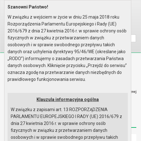
Szanowni Państwo!
Home
Organy
Rada Miejska
VII kadencja Rady Miejskiej
Komisje
Komisja Rewizyjna
Rok 2016 - posiedzenia
W związku z wejściem w życie w dniu 25 maja 2018 roku
Posiedzenie z dnia 27.06.2016
Rozporządzenia Parlamentu Europejskiego i Rady (UE)
Wyszukaj na stronie:
A
2016/679 z dnia 27 kwietnia 2016 r. w sprawie ochrony osób
A
A
fizycznych w związku z przetwarzaniem danych
osobowych i w sprawie swobodnego przepływu takich
danych oraz uchylenia dyrektywy 95/46/WE (określane jako
„RODO”) informujemy o zasadach przetwarzania Państwa
Biuletyn Informacji Publicznej
danych osobowych. Kliknięcie przycisku „Przejdź do serwisu”
Urząd Miasta i Gminy w Gryfinie
oznacza zgodę na przetwarzanie danych niezbędnych do
prawidłowego funkcjonowania serwisu.
Klauzula informacyjna ogólna
W związku z zapisami art. 13 ROZPORZĄDZENIA
Strona główna
Mapa serwisu
Aktualności
PARLAMENTU EUROPEJSKIEGO I RADY (UE) 2016/679 z
Redakcja
Instrukcja korzystania
Dostępność
dnia 27 kwietnia 2016 r. w sprawie ochrony osób
fizycznych w związku z przetwarzaniem danych
osobowych i w sprawie swobodnego przepływu takich
Strona główna