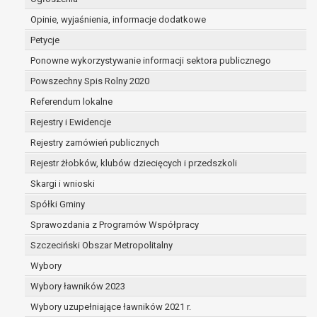
dane są nieprawidłowe lub
Opinie, wyjaśnienia, informacje dodatkowe
niekompletne;
prawo do żądania usunięcia danych
Petycje
osobowych (tzw. prawo do bycia
Ponowne wykorzystywanie informacji sektora publicznego
zapomnianym) na podstawie art. 17 RODO,
Powszechny Spis Rolny 2020
w przypadku gdy:
dane nie są już niezbędne do celów,
Referendum lokalne
dla których były zebrane lub w inny
Rejestry i Ewidencje
sposób przetwarzane,
Rejestry zamówień publicznych
osoba, której dane dotyczą, wniosła
sprzeciw wobec przetwarzania
Rejestr żłobków, klubów dziecięcych i przedszkoli
danych osobowych,
Skargi i wnioski
osoba, której dane dotyczą wycofała
Spółki Gminy
zgodę na przetwarzanie danych
osobowych, która jest podstawą
Sprawozdania z Programów Współpracy
przetwarzania danych i nie ma innej
Szczeciński Obszar Metropolitalny
podstawy prawnej przetwarzania
Wybory
danych,
Wybory ławników 2023
dane osobowe przetwarzane są
niezgodnie z prawem,
Wybory uzupełniające ławników 2021 r.