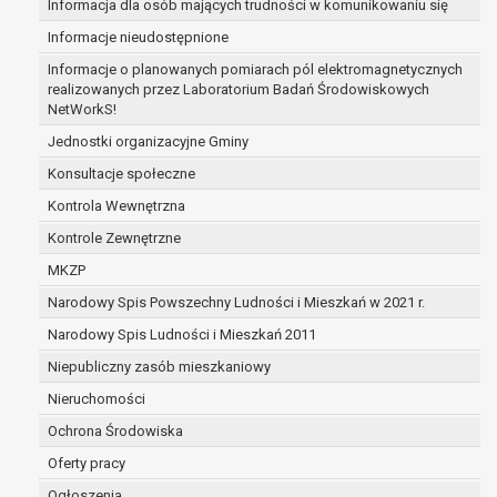
Informacja dla osób mających trudności w komunikowaniu się
zabezpieczenia ewentualnych roszczeń, a w
Informacje nieudostępnione
przypadku wyrażenia zgody na przetwarzanie
danych po zakończeniu i rozliczeniu umowy, do
Informacje o planowanych pomiarach pól elektromagnetycznych
realizowanych przez Laboratorium Badań Środowiskowych
czasu wycofania tej zgody.
NetWorkS!
Ponadto w przypadku umów o dofinansowanie
dane osobowe od momentu pozyskania
Jednostki organizacyjne Gminy
przechowywane są przez okres wynikający z
Konsultacje społeczne
umowy o dofinansowanie zawartej między
Kontrola Wewnętrzna
beneficjentem a określoną instytucją, trwałości
Kontrole Zewnętrzne
danego projektu i konieczności zachowania
dokumentacji projektu do celów kontrolnych.
MKZP
W związku z przetwarzaniem przez
Narodowy Spis Powszechny Ludności i Mieszkań w 2021 r.
administratora danych osobowych przysługuje
Narodowy Spis Ludności i Mieszkań 2011
Pani/Panu:
prawo dostępu do treści danych oraz
Niepubliczny zasób mieszkaniowy
otrzymywania ich kopii na podstawie art. 15
Nieruchomości
RODO;
Ochrona Środowiska
prawo do żądania sprostowania danych na
podstawie art. 16 RODO,
Oferty pracy
w przypadku gdy:
Ogłoszenia