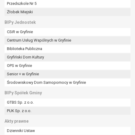
tym również profilowaniu.
Przedszkole Nr 5
Żłobek Miejski
BIPy Jednostek
CSiR w Gryfinie
Centrum Usług Wspólnych w Gryfinie
Biblioteka Publiczna
Gryfiński Dom Kultury
OPS w Gryfinie
Senior + w Gryfinie
Środowiskowy Dom Samopomocy w Gryfinie
BIPy Spółek Gminy
GTBS Sp. z o.o.
PUK Sp. z o.o.
Akty prawne
Dzienniki Ustaw