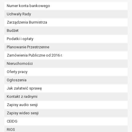
wykonania zadania realizowanego w
Numer konta bankowego
interesie publicznym lub w ramach
Uchwały Rady
sprawowania władzy publicznej
powierzonej administratorowi bądź
Zarządzenia Burmistrza
niezbędność przetwarzania do celów
Budżet
wynikających z prawnie
Podatki i opłaty
uzasadnionych interesów
Planowanie Przestrzenne
realizowanych przez administratora
lub przez stronę trzecią.
Zamówienia Publiczne od 2016 r.
Z przyczyn związanych z Pani/Pana
Nieruchomości
szczególną sytuacją. W razie wniesienia
Oferty pracy
sprzeciwu, administrator nie może już
przetwarzać tych danych osobowych, chyba
Ogłoszenia
że wykaże on istnienie ważnych prawnie
Jak załatwić sprawę
uzasadnionych podstaw do przetwarzania,
Kontakt z radnymi
nadrzędnych wobec interesów, praw i
Zapisy audio sesji
wolności osoby, której dane dotyczą, lub
podstaw do ustalenia, dochodzenia lub
Zapisy wideo sesji
obrony roszczeń.
CEIDG
RIOS