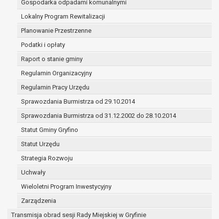
Gospodarka odpadami komunalnymi
(merytorycznych), a także obowiązków i
zadań zleconych przez instytucje
Lokalny Program Rewitalizacji
nadrzędne wobec Gminy;
Planowanie Przestrzenne
zawarcia i realizacji umów;
Podatki i opłaty
ochrony żywotnych interesów osoby, której
Raport o stanie gminy
dane dotyczą, lub innej osoby fizycznej;
wykonania zadania realizowanego w
Regulamin Organizacyjny
interesie publicznym lub w ramach
Regulamin Pracy Urzędu
sprawowania władzy publicznej
Sprawozdania Burmistrza od 29.10.2014
powierzonej administratorowi;
w pozostałych przypadkach dane osobowe
Sprawozdania Burmistrza od 31.12.2002 do 28.10.2014
przetwarzane są wyłącznie na podstawie
Statut Gminy Gryfino
wcześniej udzielonej zgody w zakresie i celu
Statut Urzędu
określonym w treści zgody.
W związku z przetwarzaniem danych w celu
Strategia Rozwoju
wskazanym w pkt. 3, dane osobowe mogą być
Uchwały
udostępniane innym upoważnionym odbiorcom lub
Wieloletni Program Inwestycyjny
kategoriom odbiorców danych osobowych.
Odbiorcami mogą być:
Zarządzenia
podmioty, które przetwarzają dane
Transmisja obrad sesji Rady Miejskiej w Gryfinie