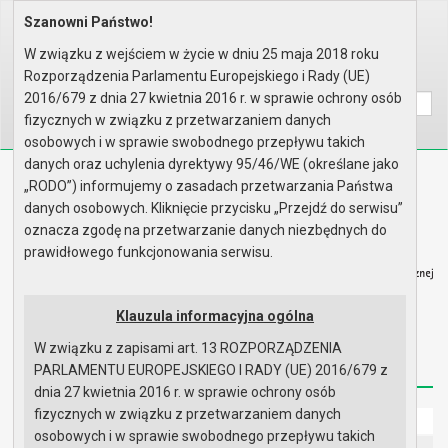
Szanowni Państwo!
Home
Prawo lokalne
Uchwały
Uchwały podjęte w roku 2016
Sesja nr XIX
W związku z wejściem w życie w dniu 25 maja 2018 roku
Rozporządzenia Parlamentu Europejskiego i Rady (UE)
Wyszukaj na stronie:
A
A
A
2016/679 z dnia 27 kwietnia 2016 r. w sprawie ochrony osób
fizycznych w związku z przetwarzaniem danych
osobowych i w sprawie swobodnego przepływu takich
danych oraz uchylenia dyrektywy 95/46/WE (określane jako
Biuletyn Informacji Publicznej
„RODO”) informujemy o zasadach przetwarzania Państwa
Urząd Miasta i Gminy w Gryfinie
danych osobowych. Kliknięcie przycisku „Przejdź do serwisu”
oznacza zgodę na przetwarzanie danych niezbędnych do
prawidłowego funkcjonowania serwisu.
Klauzula informacyjna ogólna
Strona główna
Mapa serwisu
Aktualności
W związku z zapisami art. 13 ROZPORZĄDZENIA
Redakcja
Instrukcja korzystania
Dostępność
PARLAMENTU EUROPEJSKIEGO I RADY (UE) 2016/679 z
dnia 27 kwietnia 2016 r. w sprawie ochrony osób
fizycznych w związku z przetwarzaniem danych
Strona główna
osobowych i w sprawie swobodnego przepływu takich