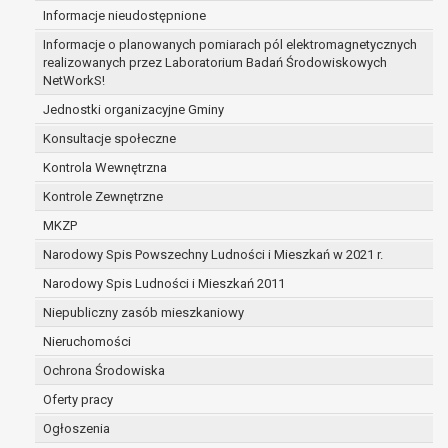
Informacje nieudostępnione
zabezpieczenia ewentualnych roszczeń, a w
przypadku wyrażenia zgody na przetwarzanie
Informacje o planowanych pomiarach pól elektromagnetycznych
danych po zakończeniu i rozliczeniu umowy, do
realizowanych przez Laboratorium Badań Środowiskowych
NetWorkS!
czasu wycofania tej zgody.
Ponadto w przypadku umów o dofinansowanie
Jednostki organizacyjne Gminy
dane osobowe od momentu pozyskania
Konsultacje społeczne
przechowywane są przez okres wynikający z
Kontrola Wewnętrzna
umowy o dofinansowanie zawartej między
beneficjentem a określoną instytucją, trwałości
Kontrole Zewnętrzne
danego projektu i konieczności zachowania
MKZP
dokumentacji projektu do celów kontrolnych.
Narodowy Spis Powszechny Ludności i Mieszkań w 2021 r.
W związku z przetwarzaniem przez
administratora danych osobowych przysługuje
Narodowy Spis Ludności i Mieszkań 2011
Pani/Panu:
Niepubliczny zasób mieszkaniowy
prawo dostępu do treści danych oraz
Nieruchomości
otrzymywania ich kopii na podstawie art. 15
RODO;
Ochrona Środowiska
prawo do żądania sprostowania danych na
Oferty pracy
podstawie art. 16 RODO,
Ogłoszenia
w przypadku gdy: