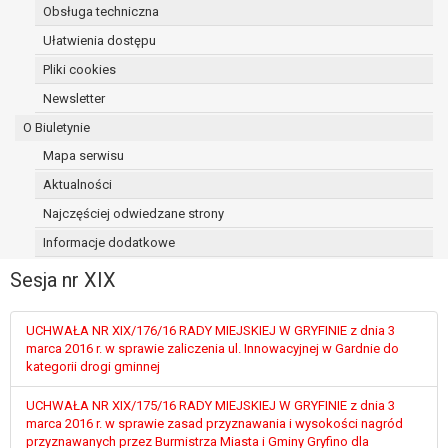
Obsługa techniczna
osoba, której dane dotyczą, wniosła
sprzeciw wobec przetwarzania
Ułatwienia dostępu
danych - do czasu ustalenia czy
Pliki cookies
prawnie uzasadnione podstawy po
Newsletter
stronie administratora są nadrzędne
wobec podstawy sprzeciwu;
O Biuletynie
prawo do przenoszenia danych na
Mapa serwisu
podstawie art. 20 RODO, w przypadku gdy
Aktualności
łącznie spełnione są następujące przesłanki:
przetwarzanie danych odbywa się na
Najczęściej odwiedzane strony
podstawie umowy zawartej z osobą,
Informacje dodatkowe
której dane dotyczą lub na podstawie
Sesja nr XIX
zgody wyrażonej przez tą osobę,
przetwarzanie odbywa się w sposób
zautomatyzowany;
UCHWAŁA NR XIX/176/16 RADY MIEJSKIEJ W GRYFINIE z dnia 3
prawo sprzeciwu wobec przetwarzania
marca 2016 r. w sprawie zaliczenia ul. Innowacyjnej w Gardnie do
kategorii drogi gminnej
danych na podstawie art. 21 RODO, wobec
przetwarzania danych osobowych, którego
UCHWAŁA NR XIX/175/16 RADY MIEJSKIEJ W GRYFINIE z dnia 3
podstawą prawną jest:
marca 2016 r. w sprawie zasad przyznawania i wysokości nagród
niezbędność przetwarzania do
przyznawanych przez Burmistrza Miasta i Gminy Gryfino dla