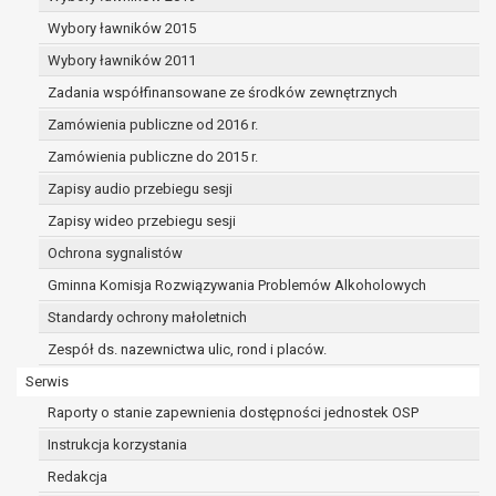
dane osobowe muszą być usunięte w
celu wywiązania się z obowiązku
Wybory ławników 2015
wynikającego z przepisów prawa;
Wybory ławników 2011
prawo do żądania ograniczenia
Zadania współfinansowane ze środków zewnętrznych
przetwarzania danych osobowych na
podstawie art. 18 RODO, w przypadku gdy:
Zamówienia publiczne od 2016 r.
osoba, której dane dotyczą
Zamówienia publiczne do 2015 r.
kwestionuje prawidłowość danych
Zapisy audio przebiegu sesji
osobowych – na okres pozwalający
administratorowi sprawdzić
Zapisy wideo przebiegu sesji
prawidłowość tych danych,
Ochrona sygnalistów
przetwarzanie danych jest niezgodne
Gminna Komisja Rozwiązywania Problemów Alkoholowych
z prawem, a osoba, której dane
Standardy ochrony małoletnich
dotyczą, sprzeciwia się usunięciu
danych, żądając w zamian ich
Zespół ds. nazewnictwa ulic, rond i placów.
ograniczenia,
Serwis
administrator nie potrzebuje już
Raporty o stanie zapewnienia dostępności jednostek OSP
danych dla swoich celów, ale osoba,
której dane dotyczą, potrzebuje ich do
Instrukcja korzystania
ustalenia, obrony lub dochodzenia
Redakcja
roszczeń,