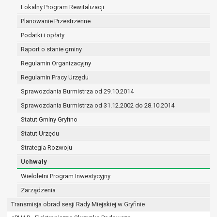
(merytorycznych), a także obowiązków i
Lokalny Program Rewitalizacji
zadań zleconych przez instytucje
Planowanie Przestrzenne
nadrzędne wobec Gminy;
Podatki i opłaty
zawarcia i realizacji umów;
ochrony żywotnych interesów osoby, której
Raport o stanie gminy
dane dotyczą, lub innej osoby fizycznej;
Regulamin Organizacyjny
wykonania zadania realizowanego w
Regulamin Pracy Urzędu
interesie publicznym lub w ramach
sprawowania władzy publicznej
Sprawozdania Burmistrza od 29.10.2014
powierzonej administratorowi;
Sprawozdania Burmistrza od 31.12.2002 do 28.10.2014
w pozostałych przypadkach dane osobowe
Statut Gminy Gryfino
przetwarzane są wyłącznie na podstawie
wcześniej udzielonej zgody w zakresie i celu
Statut Urzędu
określonym w treści zgody.
Strategia Rozwoju
W związku z przetwarzaniem danych w celu
Uchwały
wskazanym w pkt. 3, dane osobowe mogą być
udostępniane innym upoważnionym odbiorcom lub
Wieloletni Program Inwestycyjny
kategoriom odbiorców danych osobowych.
Zarządzenia
Odbiorcami mogą być:
Transmisja obrad sesji Rady Miejskiej w Gryfinie
podmioty, które przetwarzają dane