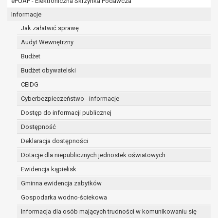
ePUAP - Elektroniczna Skrzynka Podawcza
osobowe w imieniu administratora na
podstawie zawartej z nim umowy
Informacje
powierzenia przetwarzania danych
Jak załatwić sprawę
osobowych;
Audyt Wewnętrzny
podmioty upoważnione do odbioru danych
osobowych na podstawie odpowiednich
Budżet
przepisów prawa.
Budżet obywatelski
Pani/Pana dane osobowe będą przetwarzane
CEIDG
przez okres niezbędny do realizacji celu dla jakiego
zostały zebrane oraz zgodnie z terminami
Cyberbezpieczeństwo - informacje
archiwizacji określonymi przez przepisy prawa
Dostęp do informacji publicznej
powszechnie obowiązującego.
Dostępność
W przypadku, gdy dane osobowe przetwarzane są
na podstawie zgody osoby, której dane dotyczą
Deklaracja dostępności
przetwarzanie odbywa się do czasu wycofania tej
Dotacje dla niepublicznych jednostek oświatowych
zgody.
Ewidencja kąpielisk
W przypadku, gdy dane osobowe przetwarzane są
Gminna ewidencja zabytków
w celu zawarcia i realizacji umowy przetwarzanie
odbywa się przez okres niezbędny do realizacji
Gospodarka wodno-ściekowa
zawartej umowy, a po tym czasie w zakresie
Informacja dla osób mających trudności w komunikowaniu się
wymaganym przez przepisy prawa lub dla