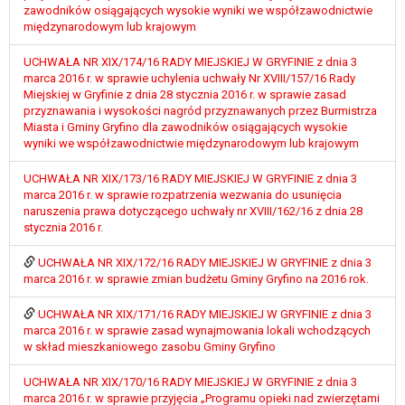
wykonania zadania realizowanego w
zawodników osiągających wysokie wyniki we współzawodnictwie
interesie publicznym lub w ramach
międzynarodowym lub krajowym
sprawowania władzy publicznej
UCHWAŁA NR XIX/174/16 RADY MIEJSKIEJ W GRYFINIE z dnia 3
powierzonej administratorowi bądź
marca 2016 r. w sprawie uchylenia uchwały Nr XVIII/157/16 Rady
niezbędność przetwarzania do celów
Miejskiej w Gryfinie z dnia 28 stycznia 2016 r. w sprawie zasad
wynikających z prawnie
przyznawania i wysokości nagród przyznawanych przez Burmistrza
uzasadnionych interesów
Miasta i Gminy Gryfino dla zawodników osiągających wysokie
wyniki we współzawodnictwie międzynarodowym lub krajowym
realizowanych przez administratora
lub przez stronę trzecią.
UCHWAŁA NR XIX/173/16 RADY MIEJSKIEJ W GRYFINIE z dnia 3
Z przyczyn związanych z Pani/Pana
marca 2016 r. w sprawie rozpatrzenia wezwania do usunięcia
szczególną sytuacją. W razie wniesienia
naruszenia prawa dotyczącego uchwały nr XVIII/162/16 z dnia 28
sprzeciwu, administrator nie może już
stycznia 2016 r.
przetwarzać tych danych osobowych, chyba
UCHWAŁA NR XIX/172/16 RADY MIEJSKIEJ W GRYFINIE z dnia 3
że wykaże on istnienie ważnych prawnie
marca 2016 r. w sprawie zmian budżetu Gminy Gryfino na 2016 rok.
uzasadnionych podstaw do przetwarzania,
nadrzędnych wobec interesów, praw i
UCHWAŁA NR XIX/171/16 RADY MIEJSKIEJ W GRYFINIE z dnia 3
wolności osoby, której dane dotyczą, lub
marca 2016 r. w sprawie zasad wynajmowania lokali wchodzących
podstaw do ustalenia, dochodzenia lub
w skład mieszkaniowego zasobu Gminy Gryfino
obrony roszczeń.
UCHWAŁA NR XIX/170/16 RADY MIEJSKIEJ W GRYFINIE z dnia 3
marca 2016 r. w sprawie przyjęcia „Programu opieki nad zwierzętami