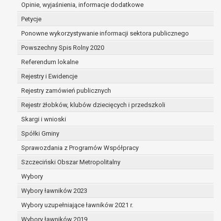
dane są nieprawidłowe lub
Opinie, wyjaśnienia, informacje dodatkowe
niekompletne;
Petycje
prawo do żądania usunięcia danych
Ponowne wykorzystywanie informacji sektora publicznego
osobowych (tzw. prawo do bycia
Powszechny Spis Rolny 2020
zapomnianym) na podstawie art. 17 RODO,
w przypadku gdy:
Referendum lokalne
dane nie są już niezbędne do celów,
Rejestry i Ewidencje
dla których były zebrane lub w inny
Rejestry zamówień publicznych
sposób przetwarzane,
osoba, której dane dotyczą, wniosła
Rejestr żłobków, klubów dziecięcych i przedszkoli
sprzeciw wobec przetwarzania
Skargi i wnioski
danych osobowych,
Spółki Gminy
osoba, której dane dotyczą wycofała
zgodę na przetwarzanie danych
Sprawozdania z Programów Współpracy
osobowych, która jest podstawą
Szczeciński Obszar Metropolitalny
przetwarzania danych i nie ma innej
Wybory
podstawy prawnej przetwarzania
danych,
Wybory ławników 2023
dane osobowe przetwarzane są
Wybory uzupełniające ławników 2021 r.
niezgodnie z prawem,
Wybory ławników 2019