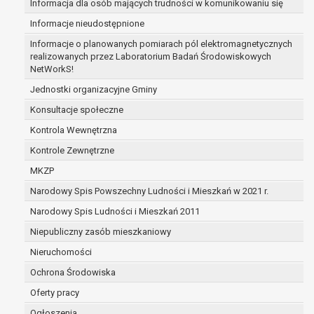
Informacja dla osób mających trudności w komunikowaniu się
zabezpieczenia ewentualnych roszczeń, a w
Informacje nieudostępnione
przypadku wyrażenia zgody na przetwarzanie
danych po zakończeniu i rozliczeniu umowy, do
Informacje o planowanych pomiarach pól elektromagnetycznych
realizowanych przez Laboratorium Badań Środowiskowych
czasu wycofania tej zgody.
NetWorkS!
Ponadto w przypadku umów o dofinansowanie
dane osobowe od momentu pozyskania
Jednostki organizacyjne Gminy
przechowywane są przez okres wynikający z
Konsultacje społeczne
umowy o dofinansowanie zawartej między
Kontrola Wewnętrzna
beneficjentem a określoną instytucją, trwałości
Kontrole Zewnętrzne
danego projektu i konieczności zachowania
dokumentacji projektu do celów kontrolnych.
MKZP
W związku z przetwarzaniem przez
Narodowy Spis Powszechny Ludności i Mieszkań w 2021 r.
administratora danych osobowych przysługuje
Narodowy Spis Ludności i Mieszkań 2011
Pani/Panu:
prawo dostępu do treści danych oraz
Niepubliczny zasób mieszkaniowy
otrzymywania ich kopii na podstawie art. 15
Nieruchomości
RODO;
Ochrona Środowiska
prawo do żądania sprostowania danych na
podstawie art. 16 RODO,
Oferty pracy
w przypadku gdy:
Ogłoszenia