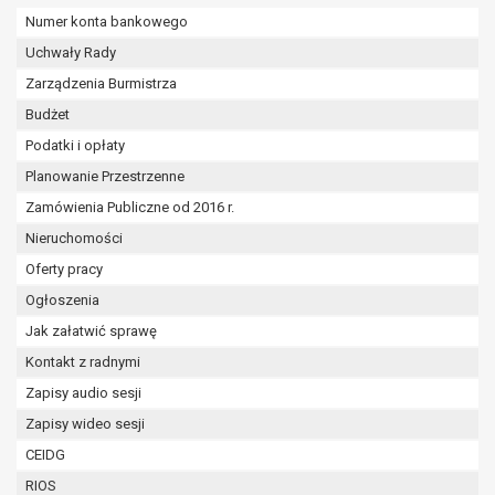
wykonania zadania realizowanego w
Numer konta bankowego
interesie publicznym lub w ramach
Uchwały Rady
sprawowania władzy publicznej
powierzonej administratorowi bądź
Zarządzenia Burmistrza
niezbędność przetwarzania do celów
Budżet
wynikających z prawnie
Podatki i opłaty
uzasadnionych interesów
Planowanie Przestrzenne
realizowanych przez administratora
lub przez stronę trzecią.
Zamówienia Publiczne od 2016 r.
Z przyczyn związanych z Pani/Pana
Nieruchomości
szczególną sytuacją. W razie wniesienia
Oferty pracy
sprzeciwu, administrator nie może już
przetwarzać tych danych osobowych, chyba
Ogłoszenia
że wykaże on istnienie ważnych prawnie
Jak załatwić sprawę
uzasadnionych podstaw do przetwarzania,
Kontakt z radnymi
nadrzędnych wobec interesów, praw i
Zapisy audio sesji
wolności osoby, której dane dotyczą, lub
podstaw do ustalenia, dochodzenia lub
Zapisy wideo sesji
obrony roszczeń.
CEIDG
RIOS