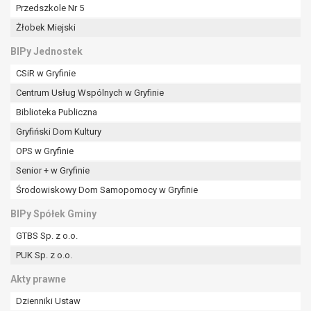
tym również profilowaniu.
Przedszkole Nr 5
Żłobek Miejski
BIPy Jednostek
CSiR w Gryfinie
Centrum Usług Wspólnych w Gryfinie
Biblioteka Publiczna
Gryfiński Dom Kultury
OPS w Gryfinie
Senior + w Gryfinie
Środowiskowy Dom Samopomocy w Gryfinie
BIPy Spółek Gminy
GTBS Sp. z o.o.
PUK Sp. z o.o.
Akty prawne
Dzienniki Ustaw