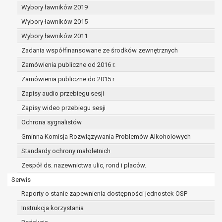
dane osobowe muszą być usunięte w
Wybory ławników 2019
celu wywiązania się z obowiązku
Wybory ławników 2015
wynikającego z przepisów prawa;
prawo do żądania ograniczenia
Wybory ławników 2011
przetwarzania danych osobowych na
Zadania współfinansowane ze środków zewnętrznych
podstawie art. 18 RODO, w przypadku gdy:
Zamówienia publiczne od 2016 r.
osoba, której dane dotyczą
kwestionuje prawidłowość danych
Zamówienia publiczne do 2015 r.
osobowych – na okres pozwalający
Zapisy audio przebiegu sesji
administratorowi sprawdzić
Zapisy wideo przebiegu sesji
prawidłowość tych danych,
przetwarzanie danych jest niezgodne
Ochrona sygnalistów
z prawem, a osoba, której dane
Gminna Komisja Rozwiązywania Problemów Alkoholowych
dotyczą, sprzeciwia się usunięciu
Standardy ochrony małoletnich
danych, żądając w zamian ich
ograniczenia,
Zespół ds. nazewnictwa ulic, rond i placów.
administrator nie potrzebuje już
Serwis
danych dla swoich celów, ale osoba,
Raporty o stanie zapewnienia dostępności jednostek OSP
której dane dotyczą, potrzebuje ich do
ustalenia, obrony lub dochodzenia
Instrukcja korzystania
roszczeń,