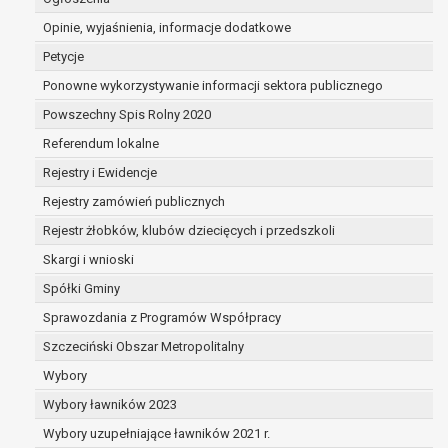
dane są nieprawidłowe lub
Opinie, wyjaśnienia, informacje dodatkowe
niekompletne;
prawo do żądania usunięcia danych
Petycje
osobowych (tzw. prawo do bycia
Ponowne wykorzystywanie informacji sektora publicznego
zapomnianym) na podstawie art. 17 RODO,
Powszechny Spis Rolny 2020
w przypadku gdy:
dane nie są już niezbędne do celów,
Referendum lokalne
dla których były zebrane lub w inny
Rejestry i Ewidencje
sposób przetwarzane,
Rejestry zamówień publicznych
osoba, której dane dotyczą, wniosła
sprzeciw wobec przetwarzania
Rejestr żłobków, klubów dziecięcych i przedszkoli
danych osobowych,
Skargi i wnioski
osoba, której dane dotyczą wycofała
Spółki Gminy
zgodę na przetwarzanie danych
osobowych, która jest podstawą
Sprawozdania z Programów Współpracy
przetwarzania danych i nie ma innej
Szczeciński Obszar Metropolitalny
podstawy prawnej przetwarzania
Wybory
danych,
Wybory ławników 2023
dane osobowe przetwarzane są
niezgodnie z prawem,
Wybory uzupełniające ławników 2021 r.