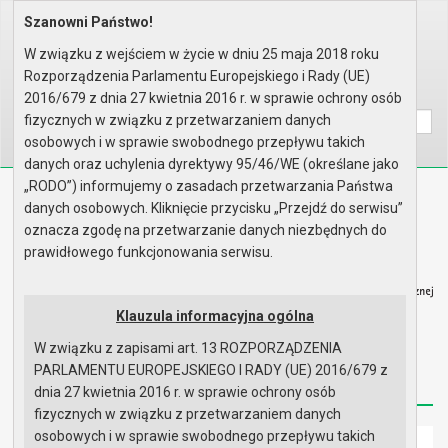
Szanowni Państwo!
Home
Organy
Rada Miejska
VI kadencja Rady Miejskiej
Komisje
Komisja Rewizyjna
Rok 2013 - posiedzenia
W związku z wejściem w życie w dniu 25 maja 2018 roku
Posiedzenie z dnia 09.09.2013
Rozporządzenia Parlamentu Europejskiego i Rady (UE)
Wyszukaj na stronie:
A
2016/679 z dnia 27 kwietnia 2016 r. w sprawie ochrony osób
A
A
fizycznych w związku z przetwarzaniem danych
osobowych i w sprawie swobodnego przepływu takich
danych oraz uchylenia dyrektywy 95/46/WE (określane jako
„RODO”) informujemy o zasadach przetwarzania Państwa
Biuletyn Informacji Publicznej
danych osobowych. Kliknięcie przycisku „Przejdź do serwisu”
Urząd Miasta i Gminy w Gryfinie
oznacza zgodę na przetwarzanie danych niezbędnych do
prawidłowego funkcjonowania serwisu.
Klauzula informacyjna ogólna
W związku z zapisami art. 13 ROZPORZĄDZENIA
Strona główna
Mapa serwisu
Aktualności
PARLAMENTU EUROPEJSKIEGO I RADY (UE) 2016/679 z
Redakcja
Instrukcja korzystania
Dostępność
dnia 27 kwietnia 2016 r. w sprawie ochrony osób
fizycznych w związku z przetwarzaniem danych
osobowych i w sprawie swobodnego przepływu takich
Strona główna