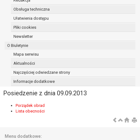
Redakcja
osoba, której dane dotyczą, wniosła
Obsługa techniczna
sprzeciw wobec przetwarzania
Ułatwienia dostępu
danych - do czasu ustalenia czy
prawnie uzasadnione podstawy po
Pliki cookies
stronie administratora są nadrzędne
Newsletter
wobec podstawy sprzeciwu;
O Biuletynie
prawo do przenoszenia danych na
podstawie art. 20 RODO, w przypadku gdy
Mapa serwisu
łącznie spełnione są następujące przesłanki:
Aktualności
przetwarzanie danych odbywa się na
Najczęściej odwiedzane strony
podstawie umowy zawartej z osobą,
której dane dotyczą lub na podstawie
Informacje dodatkowe
zgody wyrażonej przez tą osobę,
Posiedzenie z dnia 09.09.2013
przetwarzanie odbywa się w sposób
zautomatyzowany;
Porządek obrad
prawo sprzeciwu wobec przetwarzania
Lista obecności
danych na podstawie art. 21 RODO, wobec
przetwarzania danych osobowych, którego
podstawą prawną jest:
niezbędność przetwarzania do
Menu dodatkowe: