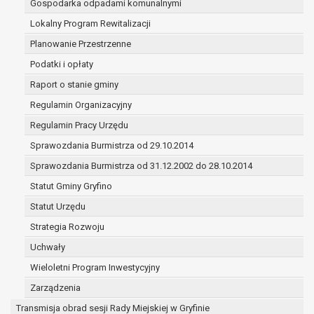
Gospodarka odpadami komunalnymi
(merytorycznych), a także obowiązków i
zadań zleconych przez instytucje
Lokalny Program Rewitalizacji
nadrzędne wobec Gminy;
Planowanie Przestrzenne
zawarcia i realizacji umów;
Podatki i opłaty
ochrony żywotnych interesów osoby, której
Raport o stanie gminy
dane dotyczą, lub innej osoby fizycznej;
wykonania zadania realizowanego w
Regulamin Organizacyjny
interesie publicznym lub w ramach
Regulamin Pracy Urzędu
sprawowania władzy publicznej
Sprawozdania Burmistrza od 29.10.2014
powierzonej administratorowi;
w pozostałych przypadkach dane osobowe
Sprawozdania Burmistrza od 31.12.2002 do 28.10.2014
przetwarzane są wyłącznie na podstawie
Statut Gminy Gryfino
wcześniej udzielonej zgody w zakresie i celu
Statut Urzędu
określonym w treści zgody.
W związku z przetwarzaniem danych w celu
Strategia Rozwoju
wskazanym w pkt. 3, dane osobowe mogą być
Uchwały
udostępniane innym upoważnionym odbiorcom lub
Wieloletni Program Inwestycyjny
kategoriom odbiorców danych osobowych.
Odbiorcami mogą być:
Zarządzenia
podmioty, które przetwarzają dane
Transmisja obrad sesji Rady Miejskiej w Gryfinie