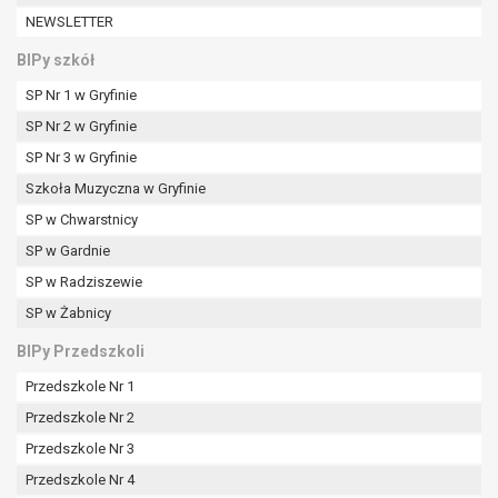
W przypadku gdy przetwarzanie danych
NEWSLETTER
osobowych odbywa się na podstawie zgody osoby
na przetwarzanie danych osobowych (art. 6 ust. 1
BIPy szkół
lit a RODO), przysługuje Pani/Panu prawo do
SP Nr 1 w Gryfinie
cofnięcia tej zgody w dowolnym momencie.
SP Nr 2 w Gryfinie
Cofnięcie to nie ma wpływu na zgodność
przetwarzania, którego dokonano na podstawie
SP Nr 3 w Gryfinie
zgody przed jej cofnięciem.
Szkoła Muzyczna w Gryfinie
Przysługuje Pani/Panu prawo wniesienia skargi do
SP w Chwarstnicy
organu nadzorczego na niezgodne z prawem
SP w Gardnie
przetwarzanie Pani/Pana danych osobowych
przez administratora.
SP w Radziszewie
Organem właściwym do wniesienia skargi jest
SP w Żabnicy
Prezes Urzędu Ochrony Danych Osobowych.
BIPy Przedszkoli
W zależności od sfery, w której przetwarzane są
dane osobowe, podanie danych osobowych jest
Przedszkole Nr 1
dobrowolne albo jest wymogiem ustawowym lub
Przedszkole Nr 2
umownym.
Przedszkole Nr 3
Pani/Pana dane nie będą poddawane
zautomatyzowanemu podejmowaniu decyzji, w
Przedszkole Nr 4