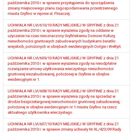
tym również profilowaniu.
października 2010 r. w sprawie przystąpienia do sporządzenia
zmiany miejscowego planu zagospodarowania przestrzennego
miasta Gryfino w rejonie ul. Flisaczej.
UCHWAŁA NR LVI/610/10 RADY MIEJSKIEJ W GRYFINIE z dnia 21
października 2010 r. w sprawie wyrażenia zgody na oddanie w
użyczenie na czas nieoznaczony Gryfińskiemu Domowi Kultury,
nieruchomości gruntowych zabudowanych budynkami świetlic
wiejskich, położonych w obrębach ewidencyjnych Dołgie i Wełtyń.
UCHWAŁA NR LVI/609/10 RADY MIEJSKIEJ W GRYFINIE z dnia 21
października 2010 r. w sprawie wyrażenia zgody na nieodpłatne
rozwiązanie umowy użytkowania wieczystego nieruchomości
gruntowej niezabudowanej, położonej w Gryfinie w obrębie
ewidencyjnym nr 1.
UCHWAŁA NR LVI/608/10 RADY MIEJSKIEJ W GRYFINIE z dnia 21
października 2010 r. w sprawie wyrażenia zgody na sprzedaż w
drodze bezprzetargowej nieruchomości gruntowej zabudowanej,
położonej w obrębie ewidencyjnym nr 1 miasta Gryfino na rzecz
aktualnego użytkownika wieczystego.
UCHWAŁA NR LVI/607/10 RADY MIEJSKIEJ W GRYFINIE z dnia 21
października 2010 r. w sprawie zmiany uchwały Nr XL/423/09 Rady