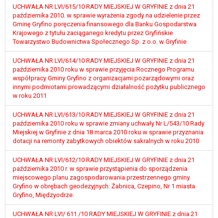
W przypadku gdy przetwarzanie danych
UCHWAŁA NR LVI/615/10 RADY MIEJSKIEJ W GRYFINIE z dnia 21
osobowych odbywa się na podstawie zgody osoby
października 2010. w sprawie wyrażenia zgody na udzielenie przez
Gminę Gryfino poręczenia finansowego dla Banku Gospodarstwa
na przetwarzanie danych osobowych (art. 6 ust. 1
Krajowego z tytułu zaciąganego kredytu przez Gryfińskie
lit a RODO), przysługuje Pani/Panu prawo do
Towarzystwo Budownictwa Społecznego Sp. z o.o. w Gryfinie
cofnięcia tej zgody w dowolnym momencie.
Cofnięcie to nie ma wpływu na zgodność
UCHWAŁA NR LVI/614/10 RADY MIEJSKIEJ W GRYFINIE z dnia 21
przetwarzania, którego dokonano na podstawie
października 2010 roku w sprawie przyjęcia Rocznego Programu
współpracy Gminy Gryfino z organizacjami pozarządowymi oraz
zgody przed jej cofnięciem.
innymi podmiotami prowadzącymi działalność pożytku publicznego
Przysługuje Pani/Panu prawo wniesienia skargi do
w roku 2011
organu nadzorczego na niezgodne z prawem
przetwarzanie Pani/Pana danych osobowych
UCHWAŁA NR LVI/613/10 RADY MIEJSKIEJ W GRYFINIE z dnia 21
przez administratora.
października 2010 roku w sprawie zmiany uchwały Nr L/543/10 Rady
Miejskiej w Gryfinie z dnia 18 marca 2010 roku w sprawie przyznania
Organem właściwym do wniesienia skargi jest
dotacji na remonty zabytkowych obiektów sakralnych w roku 2010
Prezes Urzędu Ochrony Danych Osobowych.
W zależności od sfery, w której przetwarzane są
UCHWAŁA NR LVI/612/10 RADY MIEJSKIEJ W GRYFINIE z dnia 21
dane osobowe, podanie danych osobowych jest
października 2010 r. w sprawie przystąpienia do sporządzenia
dobrowolne albo jest wymogiem ustawowym lub
miejscowego planu zagospodarowania przestrzennego gminy
Gryfino w obrębach geodezyjnych: Żabnica, Czepino, Nr 1 miasta
umownym.
Gryfino, Międzyodrze.
Pani/Pana dane nie będą poddawane
zautomatyzowanemu podejmowaniu decyzji, w
UCHWAŁA NR LVI/ 611 /10 RADY MIEJSKIEJ W GRYFINIE z dnia 21