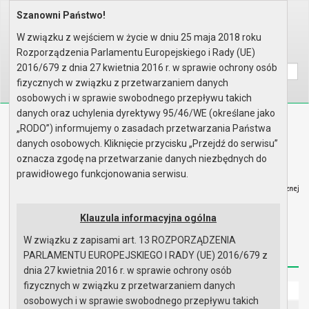
Szanowni Państwo!
Home
Prawo lokalne
Uchwały
Uchwały podjęte w roku 2010
Sesja nr LVI
W związku z wejściem w życie w dniu 25 maja 2018 roku
Rozporządzenia Parlamentu Europejskiego i Rady (UE)
Wyszukaj na stronie:
A
A
A
2016/679 z dnia 27 kwietnia 2016 r. w sprawie ochrony osób
fizycznych w związku z przetwarzaniem danych
osobowych i w sprawie swobodnego przepływu takich
danych oraz uchylenia dyrektywy 95/46/WE (określane jako
Biuletyn Informacji Publicznej
„RODO”) informujemy o zasadach przetwarzania Państwa
Urząd Miasta i Gminy w Gryfinie
danych osobowych. Kliknięcie przycisku „Przejdź do serwisu”
oznacza zgodę na przetwarzanie danych niezbędnych do
prawidłowego funkcjonowania serwisu.
Klauzula informacyjna ogólna
Strona główna
Mapa serwisu
Aktualności
W związku z zapisami art. 13 ROZPORZĄDZENIA
Redakcja
Instrukcja korzystania
Dostępność
PARLAMENTU EUROPEJSKIEGO I RADY (UE) 2016/679 z
dnia 27 kwietnia 2016 r. w sprawie ochrony osób
fizycznych w związku z przetwarzaniem danych
Strona główna
osobowych i w sprawie swobodnego przepływu takich