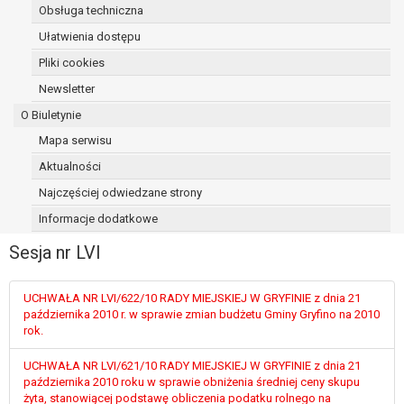
Obsługa techniczna
osoba, której dane dotyczą, wniosła
sprzeciw wobec przetwarzania
Ułatwienia dostępu
danych - do czasu ustalenia czy
Pliki cookies
prawnie uzasadnione podstawy po
Newsletter
stronie administratora są nadrzędne
wobec podstawy sprzeciwu;
O Biuletynie
prawo do przenoszenia danych na
Mapa serwisu
podstawie art. 20 RODO, w przypadku gdy
Aktualności
łącznie spełnione są następujące przesłanki:
przetwarzanie danych odbywa się na
Najczęściej odwiedzane strony
podstawie umowy zawartej z osobą,
Informacje dodatkowe
której dane dotyczą lub na podstawie
Sesja nr LVI
zgody wyrażonej przez tą osobę,
przetwarzanie odbywa się w sposób
zautomatyzowany;
UCHWAŁA NR LVI/622/10 RADY MIEJSKIEJ W GRYFINIE z dnia 21
prawo sprzeciwu wobec przetwarzania
października 2010 r. w sprawie zmian budżetu Gminy Gryfino na 2010
rok.
danych na podstawie art. 21 RODO, wobec
przetwarzania danych osobowych, którego
UCHWAŁA NR LVI/621/10 RADY MIEJSKIEJ W GRYFINIE z dnia 21
podstawą prawną jest:
października 2010 roku w sprawie obniżenia średniej ceny skupu
niezbędność przetwarzania do
żyta, stanowiącej podstawę obliczenia podatku rolnego na