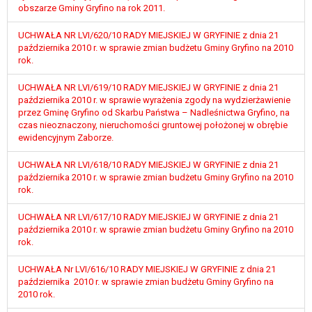
wykonania zadania realizowanego w
obszarze Gminy Gryfino na rok 2011.
interesie publicznym lub w ramach
UCHWAŁA NR LVI/620/10 RADY MIEJSKIEJ W GRYFINIE z dnia 21
sprawowania władzy publicznej
października 2010 r. w sprawie zmian budżetu Gminy Gryfino na 2010
powierzonej administratorowi bądź
rok.
niezbędność przetwarzania do celów
wynikających z prawnie
UCHWAŁA NR LVI/619/10 RADY MIEJSKIEJ W GRYFINIE z dnia 21
uzasadnionych interesów
października 2010 r. w sprawie wyrażenia zgody na wydzierżawienie
realizowanych przez administratora
przez Gminę Gryfino od Skarbu Państwa – Nadleśnictwa Gryfino, na
czas nieoznaczony, nieruchomości gruntowej położonej w obrębie
lub przez stronę trzecią.
ewidencyjnym Zaborze.
Z przyczyn związanych z Pani/Pana
szczególną sytuacją. W razie wniesienia
UCHWAŁA NR LVI/618/10 RADY MIEJSKIEJ W GRYFINIE z dnia 21
sprzeciwu, administrator nie może już
października 2010 r. w sprawie zmian budżetu Gminy Gryfino na 2010
przetwarzać tych danych osobowych, chyba
rok.
że wykaże on istnienie ważnych prawnie
UCHWAŁA NR LVI/617/10 RADY MIEJSKIEJ W GRYFINIE z dnia 21
uzasadnionych podstaw do przetwarzania,
października 2010 r. w sprawie zmian budżetu Gminy Gryfino na 2010
nadrzędnych wobec interesów, praw i
rok.
wolności osoby, której dane dotyczą, lub
podstaw do ustalenia, dochodzenia lub
UCHWAŁA Nr LVI/616/10 RADY MIEJSKIEJ W GRYFINIE z dnia 21
obrony roszczeń.
października 2010 r. w sprawie zmian budżetu Gminy Gryfino na
2010 rok.