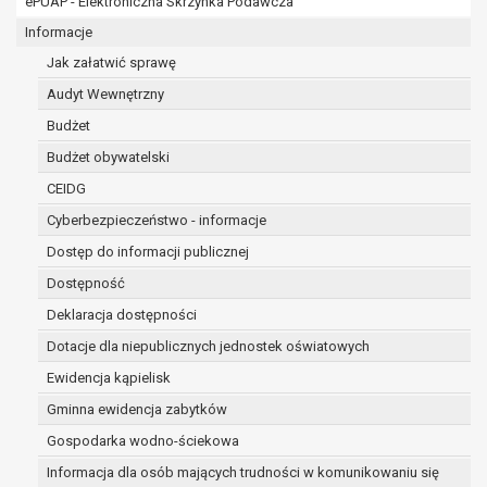
ePUAP - Elektroniczna Skrzynka Podawcza
osobowe w imieniu administratora na
podstawie zawartej z nim umowy
Informacje
powierzenia przetwarzania danych
Jak załatwić sprawę
osobowych;
Audyt Wewnętrzny
podmioty upoważnione do odbioru danych
osobowych na podstawie odpowiednich
Budżet
przepisów prawa.
Budżet obywatelski
Pani/Pana dane osobowe będą przetwarzane
CEIDG
przez okres niezbędny do realizacji celu dla jakiego
zostały zebrane oraz zgodnie z terminami
Cyberbezpieczeństwo - informacje
archiwizacji określonymi przez przepisy prawa
Dostęp do informacji publicznej
powszechnie obowiązującego.
Dostępność
W przypadku, gdy dane osobowe przetwarzane są
na podstawie zgody osoby, której dane dotyczą
Deklaracja dostępności
przetwarzanie odbywa się do czasu wycofania tej
Dotacje dla niepublicznych jednostek oświatowych
zgody.
Ewidencja kąpielisk
W przypadku, gdy dane osobowe przetwarzane są
Gminna ewidencja zabytków
w celu zawarcia i realizacji umowy przetwarzanie
odbywa się przez okres niezbędny do realizacji
Gospodarka wodno-ściekowa
zawartej umowy, a po tym czasie w zakresie
Informacja dla osób mających trudności w komunikowaniu się
wymaganym przez przepisy prawa lub dla