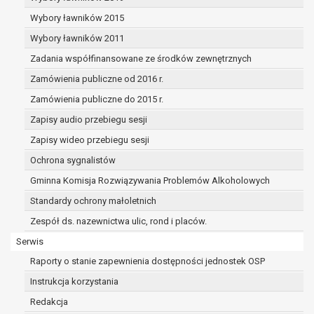
dane osobowe muszą być usunięte w
celu wywiązania się z obowiązku
Wybory ławników 2015
wynikającego z przepisów prawa;
Wybory ławników 2011
prawo do żądania ograniczenia
Zadania współfinansowane ze środków zewnętrznych
przetwarzania danych osobowych na
podstawie art. 18 RODO, w przypadku gdy:
Zamówienia publiczne od 2016 r.
osoba, której dane dotyczą
Zamówienia publiczne do 2015 r.
kwestionuje prawidłowość danych
Zapisy audio przebiegu sesji
osobowych – na okres pozwalający
administratorowi sprawdzić
Zapisy wideo przebiegu sesji
prawidłowość tych danych,
Ochrona sygnalistów
przetwarzanie danych jest niezgodne
Gminna Komisja Rozwiązywania Problemów Alkoholowych
z prawem, a osoba, której dane
Standardy ochrony małoletnich
dotyczą, sprzeciwia się usunięciu
danych, żądając w zamian ich
Zespół ds. nazewnictwa ulic, rond i placów.
ograniczenia,
Serwis
administrator nie potrzebuje już
Raporty o stanie zapewnienia dostępności jednostek OSP
danych dla swoich celów, ale osoba,
której dane dotyczą, potrzebuje ich do
Instrukcja korzystania
ustalenia, obrony lub dochodzenia
Redakcja
roszczeń,