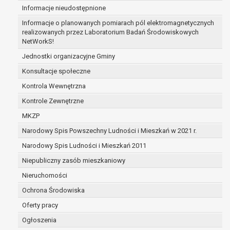
Informacje nieudostępnione
zabezpieczenia ewentualnych roszczeń, a w
przypadku wyrażenia zgody na przetwarzanie
Informacje o planowanych pomiarach pól elektromagnetycznych
danych po zakończeniu i rozliczeniu umowy, do
realizowanych przez Laboratorium Badań Środowiskowych
NetWorkS!
czasu wycofania tej zgody.
Ponadto w przypadku umów o dofinansowanie
Jednostki organizacyjne Gminy
dane osobowe od momentu pozyskania
Konsultacje społeczne
przechowywane są przez okres wynikający z
Kontrola Wewnętrzna
umowy o dofinansowanie zawartej między
beneficjentem a określoną instytucją, trwałości
Kontrole Zewnętrzne
danego projektu i konieczności zachowania
MKZP
dokumentacji projektu do celów kontrolnych.
Narodowy Spis Powszechny Ludności i Mieszkań w 2021 r.
W związku z przetwarzaniem przez
administratora danych osobowych przysługuje
Narodowy Spis Ludności i Mieszkań 2011
Pani/Panu:
Niepubliczny zasób mieszkaniowy
prawo dostępu do treści danych oraz
Nieruchomości
otrzymywania ich kopii na podstawie art. 15
RODO;
Ochrona Środowiska
prawo do żądania sprostowania danych na
Oferty pracy
podstawie art. 16 RODO,
Ogłoszenia
w przypadku gdy: