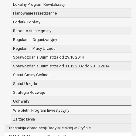
(merytorycznych), a także obowiązków i
Lokalny Program Rewitalizacji
zadań zleconych przez instytucje
Planowanie Przestrzenne
nadrzędne wobec Gminy;
Podatki i opłaty
zawarcia i realizacji umów;
ochrony żywotnych interesów osoby, której
Raport o stanie gminy
dane dotyczą, lub innej osoby fizycznej;
Regulamin Organizacyjny
wykonania zadania realizowanego w
Regulamin Pracy Urzędu
interesie publicznym lub w ramach
sprawowania władzy publicznej
Sprawozdania Burmistrza od 29.10.2014
powierzonej administratorowi;
Sprawozdania Burmistrza od 31.12.2002 do 28.10.2014
w pozostałych przypadkach dane osobowe
Statut Gminy Gryfino
przetwarzane są wyłącznie na podstawie
wcześniej udzielonej zgody w zakresie i celu
Statut Urzędu
określonym w treści zgody.
Strategia Rozwoju
W związku z przetwarzaniem danych w celu
Uchwały
wskazanym w pkt. 3, dane osobowe mogą być
udostępniane innym upoważnionym odbiorcom lub
Wieloletni Program Inwestycyjny
kategoriom odbiorców danych osobowych.
Zarządzenia
Odbiorcami mogą być:
Transmisja obrad sesji Rady Miejskiej w Gryfinie
podmioty, które przetwarzają dane