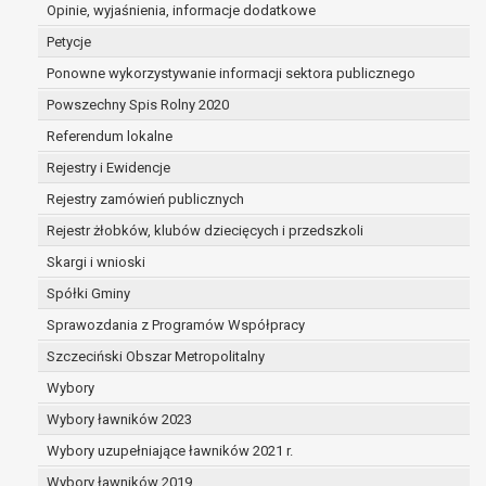
dane są nieprawidłowe lub
Opinie, wyjaśnienia, informacje dodatkowe
niekompletne;
Petycje
prawo do żądania usunięcia danych
Ponowne wykorzystywanie informacji sektora publicznego
osobowych (tzw. prawo do bycia
Powszechny Spis Rolny 2020
zapomnianym) na podstawie art. 17 RODO,
w przypadku gdy:
Referendum lokalne
dane nie są już niezbędne do celów,
Rejestry i Ewidencje
dla których były zebrane lub w inny
Rejestry zamówień publicznych
sposób przetwarzane,
osoba, której dane dotyczą, wniosła
Rejestr żłobków, klubów dziecięcych i przedszkoli
sprzeciw wobec przetwarzania
Skargi i wnioski
danych osobowych,
Spółki Gminy
osoba, której dane dotyczą wycofała
zgodę na przetwarzanie danych
Sprawozdania z Programów Współpracy
osobowych, która jest podstawą
Szczeciński Obszar Metropolitalny
przetwarzania danych i nie ma innej
Wybory
podstawy prawnej przetwarzania
danych,
Wybory ławników 2023
dane osobowe przetwarzane są
Wybory uzupełniające ławników 2021 r.
niezgodnie z prawem,
Wybory ławników 2019