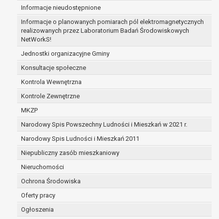
Informacje nieudostępnione
zabezpieczenia ewentualnych roszczeń, a w
przypadku wyrażenia zgody na przetwarzanie
Informacje o planowanych pomiarach pól elektromagnetycznych
danych po zakończeniu i rozliczeniu umowy, do
realizowanych przez Laboratorium Badań Środowiskowych
NetWorkS!
czasu wycofania tej zgody.
Ponadto w przypadku umów o dofinansowanie
Jednostki organizacyjne Gminy
dane osobowe od momentu pozyskania
Konsultacje społeczne
przechowywane są przez okres wynikający z
Kontrola Wewnętrzna
umowy o dofinansowanie zawartej między
beneficjentem a określoną instytucją, trwałości
Kontrole Zewnętrzne
danego projektu i konieczności zachowania
MKZP
dokumentacji projektu do celów kontrolnych.
Narodowy Spis Powszechny Ludności i Mieszkań w 2021 r.
W związku z przetwarzaniem przez
administratora danych osobowych przysługuje
Narodowy Spis Ludności i Mieszkań 2011
Pani/Panu:
Niepubliczny zasób mieszkaniowy
prawo dostępu do treści danych oraz
Nieruchomości
otrzymywania ich kopii na podstawie art. 15
RODO;
Ochrona Środowiska
prawo do żądania sprostowania danych na
Oferty pracy
podstawie art. 16 RODO,
Ogłoszenia
w przypadku gdy: