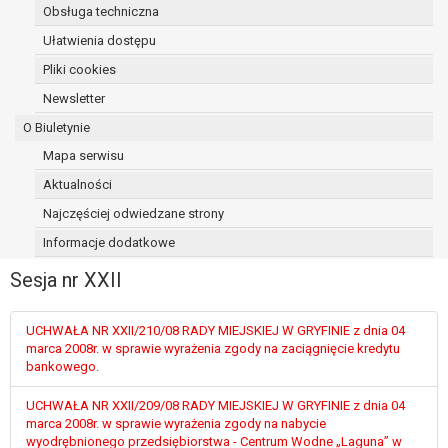
Obsługa techniczna
osoba, której dane dotyczą, wniosła
sprzeciw wobec przetwarzania
Ułatwienia dostępu
danych - do czasu ustalenia czy
Pliki cookies
prawnie uzasadnione podstawy po
Newsletter
stronie administratora są nadrzędne
wobec podstawy sprzeciwu;
O Biuletynie
prawo do przenoszenia danych na
Mapa serwisu
podstawie art. 20 RODO, w przypadku gdy
Aktualności
łącznie spełnione są następujące przesłanki:
przetwarzanie danych odbywa się na
Najczęściej odwiedzane strony
podstawie umowy zawartej z osobą,
Informacje dodatkowe
której dane dotyczą lub na podstawie
Sesja nr XXII
zgody wyrażonej przez tą osobę,
przetwarzanie odbywa się w sposób
zautomatyzowany;
UCHWAŁA NR XXII/210/08 RADY MIEJSKIEJ W GRYFINIE z dnia 04
prawo sprzeciwu wobec przetwarzania
marca 2008r. w sprawie wyrażenia zgody na zaciągnięcie kredytu
bankowego.
danych na podstawie art. 21 RODO, wobec
przetwarzania danych osobowych, którego
UCHWAŁA NR XXII/209/08 RADY MIEJSKIEJ W GRYFINIE z dnia 04
podstawą prawną jest:
marca 2008r. w sprawie wyrażenia zgody na nabycie
niezbędność przetwarzania do
wyodrębnionego przedsiębiorstwa - Centrum Wodne „Laguna” w