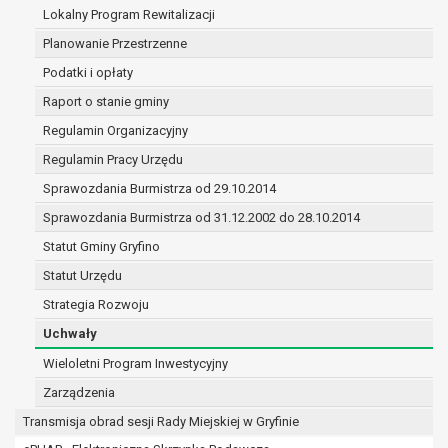
(merytorycznych), a także obowiązków i
Lokalny Program Rewitalizacji
zadań zleconych przez instytucje
Planowanie Przestrzenne
nadrzędne wobec Gminy;
Podatki i opłaty
zawarcia i realizacji umów;
ochrony żywotnych interesów osoby, której
Raport o stanie gminy
dane dotyczą, lub innej osoby fizycznej;
Regulamin Organizacyjny
wykonania zadania realizowanego w
Regulamin Pracy Urzędu
interesie publicznym lub w ramach
sprawowania władzy publicznej
Sprawozdania Burmistrza od 29.10.2014
powierzonej administratorowi;
Sprawozdania Burmistrza od 31.12.2002 do 28.10.2014
w pozostałych przypadkach dane osobowe
Statut Gminy Gryfino
przetwarzane są wyłącznie na podstawie
wcześniej udzielonej zgody w zakresie i celu
Statut Urzędu
określonym w treści zgody.
Strategia Rozwoju
W związku z przetwarzaniem danych w celu
Uchwały
wskazanym w pkt. 3, dane osobowe mogą być
udostępniane innym upoważnionym odbiorcom lub
Wieloletni Program Inwestycyjny
kategoriom odbiorców danych osobowych.
Zarządzenia
Odbiorcami mogą być:
Transmisja obrad sesji Rady Miejskiej w Gryfinie
podmioty, które przetwarzają dane