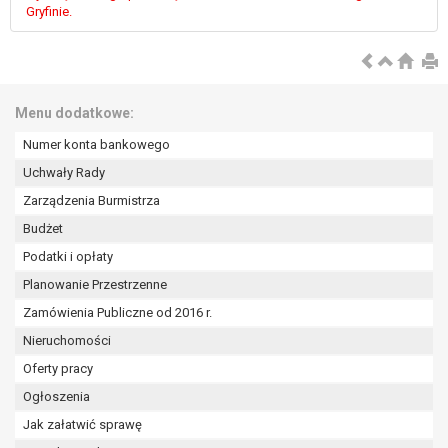
wykonania zadania realizowanego w
Gryfinie.
interesie publicznym lub w ramach
sprawowania władzy publicznej
powierzonej administratorowi bądź
niezbędność przetwarzania do celów
Menu dodatkowe:
wynikających z prawnie
uzasadnionych interesów
Numer konta bankowego
realizowanych przez administratora
Uchwały Rady
lub przez stronę trzecią.
Zarządzenia Burmistrza
Z przyczyn związanych z Pani/Pana
szczególną sytuacją. W razie wniesienia
Budżet
sprzeciwu, administrator nie może już
Podatki i opłaty
przetwarzać tych danych osobowych, chyba
Planowanie Przestrzenne
że wykaże on istnienie ważnych prawnie
Zamówienia Publiczne od 2016 r.
uzasadnionych podstaw do przetwarzania,
nadrzędnych wobec interesów, praw i
Nieruchomości
wolności osoby, której dane dotyczą, lub
Oferty pracy
podstaw do ustalenia, dochodzenia lub
Ogłoszenia
obrony roszczeń.
Jak załatwić sprawę