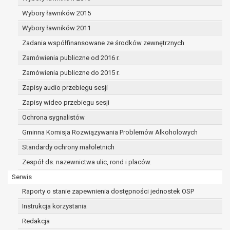
dane osobowe muszą być usunięte w
celu wywiązania się z obowiązku
Wybory ławników 2015
wynikającego z przepisów prawa;
Wybory ławników 2011
prawo do żądania ograniczenia
Zadania współfinansowane ze środków zewnętrznych
przetwarzania danych osobowych na
podstawie art. 18 RODO, w przypadku gdy:
Zamówienia publiczne od 2016 r.
osoba, której dane dotyczą
Zamówienia publiczne do 2015 r.
kwestionuje prawidłowość danych
Zapisy audio przebiegu sesji
osobowych – na okres pozwalający
administratorowi sprawdzić
Zapisy wideo przebiegu sesji
prawidłowość tych danych,
Ochrona sygnalistów
przetwarzanie danych jest niezgodne
Gminna Komisja Rozwiązywania Problemów Alkoholowych
z prawem, a osoba, której dane
Standardy ochrony małoletnich
dotyczą, sprzeciwia się usunięciu
danych, żądając w zamian ich
Zespół ds. nazewnictwa ulic, rond i placów.
ograniczenia,
Serwis
administrator nie potrzebuje już
Raporty o stanie zapewnienia dostępności jednostek OSP
danych dla swoich celów, ale osoba,
której dane dotyczą, potrzebuje ich do
Instrukcja korzystania
ustalenia, obrony lub dochodzenia
Redakcja
roszczeń,