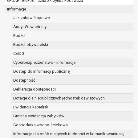
ePUAP - Elektroniczna Skrzynka Podawcza
osobowe w imieniu administratora na
podstawie zawartej z nim umowy
Informacje
powierzenia przetwarzania danych
Jak załatwić sprawę
osobowych;
Audyt Wewnętrzny
podmioty upoważnione do odbioru danych
osobowych na podstawie odpowiednich
Budżet
przepisów prawa.
Budżet obywatelski
Pani/Pana dane osobowe będą przetwarzane
CEIDG
przez okres niezbędny do realizacji celu dla jakiego
zostały zebrane oraz zgodnie z terminami
Cyberbezpieczeństwo - informacje
archiwizacji określonymi przez przepisy prawa
Dostęp do informacji publicznej
powszechnie obowiązującego.
Dostępność
W przypadku, gdy dane osobowe przetwarzane są
na podstawie zgody osoby, której dane dotyczą
Deklaracja dostępności
przetwarzanie odbywa się do czasu wycofania tej
Dotacje dla niepublicznych jednostek oświatowych
zgody.
Ewidencja kąpielisk
W przypadku, gdy dane osobowe przetwarzane są
Gminna ewidencja zabytków
w celu zawarcia i realizacji umowy przetwarzanie
odbywa się przez okres niezbędny do realizacji
Gospodarka wodno-ściekowa
zawartej umowy, a po tym czasie w zakresie
Informacja dla osób mających trudności w komunikowaniu się
wymaganym przez przepisy prawa lub dla