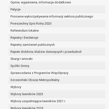
dane są nieprawidłowe lub
Opinie, wyjaśnienia, informacje dodatkowe
niekompletne;
Petycje
prawo do żądania usunięcia danych
Ponowne wykorzystywanie informacji sektora publicznego
osobowych (tzw. prawo do bycia
Powszechny Spis Rolny 2020
zapomnianym) na podstawie art. 17 RODO,
w przypadku gdy:
Referendum lokalne
dane nie są już niezbędne do celów,
Rejestry i Ewidencje
dla których były zebrane lub w inny
Rejestry zamówień publicznych
sposób przetwarzane,
osoba, której dane dotyczą, wniosła
Rejestr żłobków, klubów dziecięcych i przedszkoli
sprzeciw wobec przetwarzania
Skargi i wnioski
danych osobowych,
Spółki Gminy
osoba, której dane dotyczą wycofała
zgodę na przetwarzanie danych
Sprawozdania z Programów Współpracy
osobowych, która jest podstawą
Szczeciński Obszar Metropolitalny
przetwarzania danych i nie ma innej
Wybory
podstawy prawnej przetwarzania
danych,
Wybory ławników 2023
dane osobowe przetwarzane są
Wybory uzupełniające ławników 2021 r.
niezgodnie z prawem,
Wybory ławników 2019