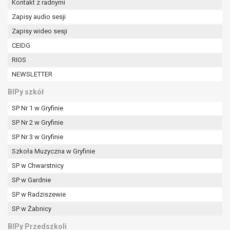
Kontakt z radnymi
W przypadku gdy przetwarzanie danych
osobowych odbywa się na podstawie zgody osoby
Zapisy audio sesji
na przetwarzanie danych osobowych (art. 6 ust. 1
Zapisy wideo sesji
lit a RODO), przysługuje Pani/Panu prawo do
CEIDG
cofnięcia tej zgody w dowolnym momencie.
RIOS
Cofnięcie to nie ma wpływu na zgodność
przetwarzania, którego dokonano na podstawie
NEWSLETTER
zgody przed jej cofnięciem.
BIPy szkół
Przysługuje Pani/Panu prawo wniesienia skargi do
organu nadzorczego na niezgodne z prawem
SP Nr 1 w Gryfinie
przetwarzanie Pani/Pana danych osobowych
SP Nr 2 w Gryfinie
przez administratora.
SP Nr 3 w Gryfinie
Organem właściwym do wniesienia skargi jest
Szkoła Muzyczna w Gryfinie
Prezes Urzędu Ochrony Danych Osobowych.
W zależności od sfery, w której przetwarzane są
SP w Chwarstnicy
dane osobowe, podanie danych osobowych jest
SP w Gardnie
dobrowolne albo jest wymogiem ustawowym lub
SP w Radziszewie
umownym.
Pani/Pana dane nie będą poddawane
SP w Żabnicy
zautomatyzowanemu podejmowaniu decyzji, w
BIPy Przedszkoli