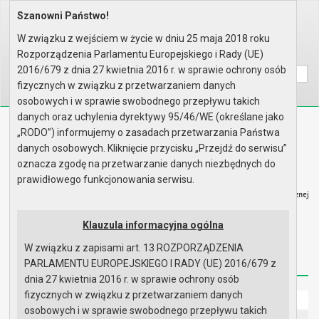
Szanowni Państwo!
Home
Prawo lokalne
Uchwały
Uchwały podjęte w roku 2008
Sesja nr XXII
W związku z wejściem w życie w dniu 25 maja 2018 roku
Rozporządzenia Parlamentu Europejskiego i Rady (UE)
Wyszukaj na stronie:
A
A
A
2016/679 z dnia 27 kwietnia 2016 r. w sprawie ochrony osób
fizycznych w związku z przetwarzaniem danych
osobowych i w sprawie swobodnego przepływu takich
danych oraz uchylenia dyrektywy 95/46/WE (określane jako
Biuletyn Informacji Publicznej
„RODO”) informujemy o zasadach przetwarzania Państwa
Urząd Miasta i Gminy w Gryfinie
danych osobowych. Kliknięcie przycisku „Przejdź do serwisu”
oznacza zgodę na przetwarzanie danych niezbędnych do
prawidłowego funkcjonowania serwisu.
Klauzula informacyjna ogólna
Strona główna
Mapa serwisu
Aktualności
W związku z zapisami art. 13 ROZPORZĄDZENIA
Redakcja
Instrukcja korzystania
Dostępność
PARLAMENTU EUROPEJSKIEGO I RADY (UE) 2016/679 z
dnia 27 kwietnia 2016 r. w sprawie ochrony osób
fizycznych w związku z przetwarzaniem danych
Strona główna
osobowych i w sprawie swobodnego przepływu takich