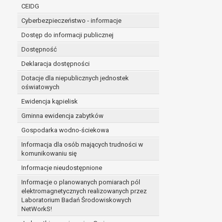
niezbędność przetwarzania do wykonania 
CEIDG
administratorowi bądź
Cyberbezpieczeństwo - informacje
niezbędność przetwarzania do celów wynik
Z przyczyn związanych z Pani/Pana szczególną s
Dostęp do informacji publicznej
on istnienie ważnych prawnie uzasadnionych pod
Dostępność
ustalenia, dochodzenia lub obrony roszczeń.
Deklaracja dostępności
Dotacje dla niepublicznych jednostek
W przypadku gdy przetwarzanie danych osobowych odby
oświatowych
prawo do cofnięcia tej zgody w dowolnym momencie. C
Ewidencja kąpielisk
Przysługuje Pani/Panu prawo wniesienia skargi do o
Gminna ewidencja zabytków
Organem właściwym do wniesienia skargi jest Prezes
W zależności od sfery, w której przetwarzane są da
Gospodarka wodno-ściekowa
Pani/Pana dane nie będą poddawane zautomatyzowane
Informacja dla osób mających trudności w
komunikowaniu się
Informacje nieudostępnione
Informacje o planowanych pomiarach pól
elektromagnetycznych realizowanych przez
Laboratorium Badań Środowiskowych
NetWorkS!