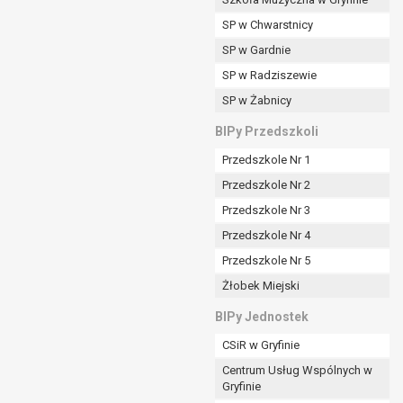
SP w Chwarstnicy
SP w Gardnie
padku gdy:
SP w Radziszewie
SP w Żabnicy
nia danych i nie ma innej podstawy prawnej
BIPy Przedszkoli
Przedszkole Nr 1
Przedszkole Nr 2
Przedszkole Nr 3
wi sprawdzić prawidłowość tych danych,
Przedszkole Nr 4
ądając w zamian ich ograniczenia,
Przedszkole Nr 5
enia, obrony lub dochodzenia roszczeń,
Żłobek Miejski
sadnione podstawy po stronie administratora są
BIPy Jednostek
i:
CSiR w Gryfinie
zgody wyrażonej przez tą osobę,
Centrum Usług Wspólnych w
órego podstawą prawną jest:
Gryfinie