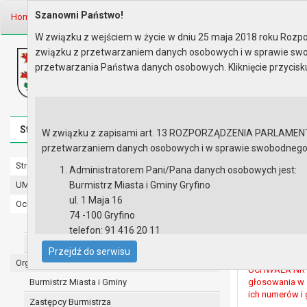
Szanowni Państwo!
Home
Prawo lokalne
Uchwały
Uchwały podjęte w roku 2007
Se
W związku z wejściem w życie w dniu 25 maja 2018 roku Rozpor
związku z przetwarzaniem danych osobowych i w sprawie swo
Biuletyn Informacji Publicznej
przetwarzania Państwa danych osobowych. Kliknięcie przycis
Urząd Miasta i Gminy w Gryfinie
Strona główna
Mapa serwisu
Aktualności
Redakcj
W związku z zapisami art. 13 ROZPORZĄDZENIA PARLAMENTU 
przetwarzaniem danych osobowych i w sprawie swobodnego prz
Strona główna
Sesja nr XII
Administratorem Pani/Pana danych osobowych jest:
UMiG - telefony wewnętrzne
Burmistrz Miasta i Gminy Gryfino
ul. 1 Maja 16
Ochrona danych osobowych
UCHWAŁA NR XI
74 -100 Gryfino
w formie dotac
Urząd Miasta i Gminy w Gryfinie
telefon: 91 416 20 11
Krajobrazoweg
Straż Miejska
Ochotniczej St
e-mail:
burmistrz@gryfino.pl
Przejdź do serwisu
Dane kontaktowe Inspektora Ochrony Danych:
Organy
UCHWAŁA NR XI
telefon: 91 416 20 11
Burmistrz Miasta i Gminy
głosowania w s
e-mail:
iod@gryfino.pl
ich numerów i
Zastępcy Burmistrza
Pani/Pana dane osobowe przetwarzane są zgodnie z o