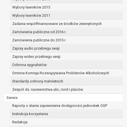
dane osobowe muszą być usunięte w
celu wywiązania się z obowiązku
Wybory ławników 2015
wynikającego z przepisów prawa;
Wybory ławników 2011
prawo do żądania ograniczenia
Zadania współfinansowane ze środków zewnętrznych
przetwarzania danych osobowych na
podstawie art. 18 RODO, w przypadku gdy:
Zamówienia publiczne od 2016 r.
osoba, której dane dotyczą
Zamówienia publiczne do 2015 r.
kwestionuje prawidłowość danych
Zapisy audio przebiegu sesji
osobowych – na okres pozwalający
administratorowi sprawdzić
Zapisy wideo przebiegu sesji
prawidłowość tych danych,
Ochrona sygnalistów
przetwarzanie danych jest niezgodne
Gminna Komisja Rozwiązywania Problemów Alkoholowych
z prawem, a osoba, której dane
Standardy ochrony małoletnich
dotyczą, sprzeciwia się usunięciu
danych, żądając w zamian ich
Zespół ds. nazewnictwa ulic, rond i placów.
ograniczenia,
Serwis
administrator nie potrzebuje już
Raporty o stanie zapewnienia dostępności jednostek OSP
danych dla swoich celów, ale osoba,
której dane dotyczą, potrzebuje ich do
Instrukcja korzystania
ustalenia, obrony lub dochodzenia
Redakcja
roszczeń,