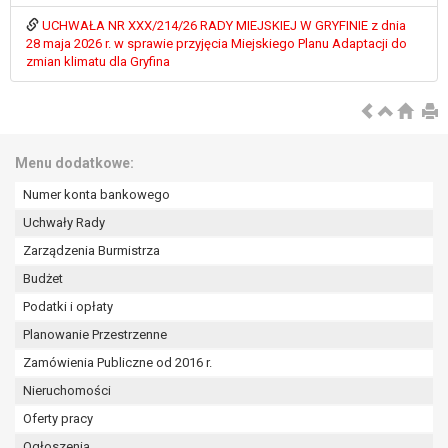
W przypadku gdy przetwarzanie danych
UCHWAŁA NR XXX/214/26 RADY MIEJSKIEJ W GRYFINIE z dnia
osobowych odbywa się na podstawie zgody osoby
28 maja 2026 r. w sprawie przyjęcia Miejskiego Planu Adaptacji do
na przetwarzanie danych osobowych (art. 6 ust. 1
zmian klimatu dla Gryfina
lit a RODO), przysługuje Pani/Panu prawo do
cofnięcia tej zgody w dowolnym momencie.
Cofnięcie to nie ma wpływu na zgodność
przetwarzania, którego dokonano na podstawie
Menu dodatkowe:
zgody przed jej cofnięciem.
Przysługuje Pani/Panu prawo wniesienia skargi do
Numer konta bankowego
organu nadzorczego na niezgodne z prawem
Uchwały Rady
przetwarzanie Pani/Pana danych osobowych
Zarządzenia Burmistrza
przez administratora.
Organem właściwym do wniesienia skargi jest
Budżet
Prezes Urzędu Ochrony Danych Osobowych.
Podatki i opłaty
W zależności od sfery, w której przetwarzane są
Planowanie Przestrzenne
dane osobowe, podanie danych osobowych jest
dobrowolne albo jest wymogiem ustawowym lub
Zamówienia Publiczne od 2016 r.
umownym.
Nieruchomości
Pani/Pana dane nie będą poddawane
Oferty pracy
zautomatyzowanemu podejmowaniu decyzji, w
Ogłoszenia