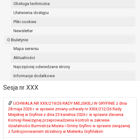
Obsługa techniczna
osoba, której dane dotyczą, wniosła
sprzeciw wobec przetwarzania
Ułatwienia dostępu
danych - do czasu ustalenia czy
Pliki cookies
prawnie uzasadnione podstawy po
Newsletter
stronie administratora są nadrzędne
wobec podstawy sprzeciwu;
O Biuletynie
prawo do przenoszenia danych na
Mapa serwisu
podstawie art. 20 RODO, w przypadku gdy
Aktualności
łącznie spełnione są następujące przesłanki:
przetwarzanie danych odbywa się na
Najczęściej odwiedzane strony
podstawie umowy zawartej z osobą,
Informacje dodatkowe
której dane dotyczą lub na podstawie
Sesja nr XXX
zgody wyrażonej przez tą osobę,
przetwarzanie odbywa się w sposób
zautomatyzowany;
UCHWAŁA NR XXX/219/26 RADY MIEJSKIEJ W GRYFINIE z dnia
prawo sprzeciwu wobec przetwarzania
28 maja 2026 r. w sprawie zmiany uchwały nr XXIX/212/26 Rady
Miejskiej w Gryfinie z dnia 23 kwietnia 2026 r. w sprawie zlecenia
danych na podstawie art. 21 RODO, wobec
Komisji Rewizyjnej przeprowadzenia kontroli w zakresie
przetwarzania danych osobowych, którego
działalności Burmistrza Miasta i Gminy Gryfino w sprawie związanej
podstawą prawną jest:
z funkcjonowaniem strzelnicy w Mielenku Gryfińskim
niezbędność przetwarzania do