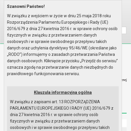
Szanowni Państwo!
Home
Prawo lokalne
Uchwały
Uchwały podjęte w roku 2026
Sesja nr XXX
W związku z wejściem w życie w dniu 25 maja 2018 roku
Rozporządzenia Parlamentu Europejskiego i Rady (UE)
Wyszukaj na stronie:
A
A
A
2016/679 z dnia 27 kwietnia 2016 r. w sprawie ochrony osób
fizycznych w związku z przetwarzaniem danych
osobowych i w sprawie swobodnego przepływu takich
danych oraz uchylenia dyrektywy 95/46/WE (określane jako
Biuletyn Informacji Publicznej
„RODO”) informujemy o zasadach przetwarzania Państwa
Urząd Miasta i Gminy w Gryfinie
danych osobowych. Kliknięcie przycisku „Przejdź do serwisu”
oznacza zgodę na przetwarzanie danych niezbędnych do
prawidłowego funkcjonowania serwisu.
Klauzula informacyjna ogólna
Strona główna
Mapa serwisu
Aktualności
W związku z zapisami art. 13 ROZPORZĄDZENIA
Redakcja
Instrukcja korzystania
Dostępność
PARLAMENTU EUROPEJSKIEGO I RADY (UE) 2016/679 z
dnia 27 kwietnia 2016 r. w sprawie ochrony osób
fizycznych w związku z przetwarzaniem danych
Strona główna
osobowych i w sprawie swobodnego przepływu takich