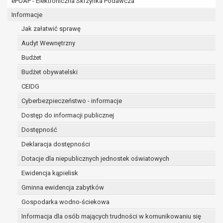
ePUAP - Elektroniczna Skrzynka Podawcza
osobowe w imieniu administratora na
podstawie zawartej z nim umowy
Informacje
powierzenia przetwarzania danych
Jak załatwić sprawę
osobowych;
Audyt Wewnętrzny
podmioty upoważnione do odbioru danych
osobowych na podstawie odpowiednich
Budżet
przepisów prawa.
Budżet obywatelski
Pani/Pana dane osobowe będą przetwarzane
CEIDG
przez okres niezbędny do realizacji celu dla jakiego
zostały zebrane oraz zgodnie z terminami
Cyberbezpieczeństwo - informacje
archiwizacji określonymi przez przepisy prawa
Dostęp do informacji publicznej
powszechnie obowiązującego.
Dostępność
W przypadku, gdy dane osobowe przetwarzane są
na podstawie zgody osoby, której dane dotyczą
Deklaracja dostępności
przetwarzanie odbywa się do czasu wycofania tej
Dotacje dla niepublicznych jednostek oświatowych
zgody.
Ewidencja kąpielisk
W przypadku, gdy dane osobowe przetwarzane są
Gminna ewidencja zabytków
w celu zawarcia i realizacji umowy przetwarzanie
odbywa się przez okres niezbędny do realizacji
Gospodarka wodno-ściekowa
zawartej umowy, a po tym czasie w zakresie
Informacja dla osób mających trudności w komunikowaniu się
wymaganym przez przepisy prawa lub dla