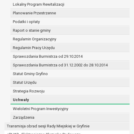
(merytorycznych), a także obowiązków i
Lokalny Program Rewitalizacji
zadań zleconych przez instytucje
Planowanie Przestrzenne
nadrzędne wobec Gminy;
Podatki i opłaty
zawarcia i realizacji umów;
ochrony żywotnych interesów osoby, której
Raport o stanie gminy
dane dotyczą, lub innej osoby fizycznej;
Regulamin Organizacyjny
wykonania zadania realizowanego w
Regulamin Pracy Urzędu
interesie publicznym lub w ramach
sprawowania władzy publicznej
Sprawozdania Burmistrza od 29.10.2014
powierzonej administratorowi;
Sprawozdania Burmistrza od 31.12.2002 do 28.10.2014
w pozostałych przypadkach dane osobowe
Statut Gminy Gryfino
przetwarzane są wyłącznie na podstawie
wcześniej udzielonej zgody w zakresie i celu
Statut Urzędu
określonym w treści zgody.
Strategia Rozwoju
W związku z przetwarzaniem danych w celu
Uchwały
wskazanym w pkt. 3, dane osobowe mogą być
udostępniane innym upoważnionym odbiorcom lub
Wieloletni Program Inwestycyjny
kategoriom odbiorców danych osobowych.
Zarządzenia
Odbiorcami mogą być:
Transmisja obrad sesji Rady Miejskiej w Gryfinie
podmioty, które przetwarzają dane