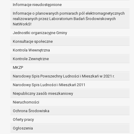
Informacje nieudostępnione
zabezpieczenia ewentualnych roszczeń, a w
przypadku wyrażenia zgody na przetwarzanie
Informacje o planowanych pomiarach pól elektromagnetycznych
danych po zakończeniu i rozliczeniu umowy, do
realizowanych przez Laboratorium Badań Środowiskowych
NetWorkS!
czasu wycofania tej zgody.
Ponadto w przypadku umów o dofinansowanie
Jednostki organizacyjne Gminy
dane osobowe od momentu pozyskania
Konsultacje społeczne
przechowywane są przez okres wynikający z
Kontrola Wewnętrzna
umowy o dofinansowanie zawartej między
beneficjentem a określoną instytucją, trwałości
Kontrole Zewnętrzne
danego projektu i konieczności zachowania
MKZP
dokumentacji projektu do celów kontrolnych.
Narodowy Spis Powszechny Ludności i Mieszkań w 2021 r.
W związku z przetwarzaniem przez
administratora danych osobowych przysługuje
Narodowy Spis Ludności i Mieszkań 2011
Pani/Panu:
Niepubliczny zasób mieszkaniowy
prawo dostępu do treści danych oraz
Nieruchomości
otrzymywania ich kopii na podstawie art. 15
RODO;
Ochrona Środowiska
prawo do żądania sprostowania danych na
Oferty pracy
podstawie art. 16 RODO,
Ogłoszenia
w przypadku gdy: