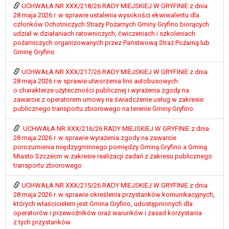
wykonania zadania realizowanego w
UCHWAŁA NR XXX/218/26 RADY MIEJSKIEJ W GRYFINIE z dnia
interesie publicznym lub w ramach
28 maja 2026 r. w sprawie ustalenia wysokości ekwiwalentu dla
członków Ochotniczych Straży Pożarnych Gminy Gryfino biorących
sprawowania władzy publicznej
udział w działaniach ratowniczych, ćwiczeniach i szkoleniach
powierzonej administratorowi bądź
pożarniczych organizowanych przez Państwową Straż Pożarną lub
niezbędność przetwarzania do celów
Gminę Gryfino
wynikających z prawnie
uzasadnionych interesów
UCHWAŁA NR XXX/217/26 RADY MIEJSKIEJ W GRYFINIE z dnia
28 maja 2026 r.w sprawie utworzenia linii autobusowych
realizowanych przez administratora
o charakterze użyteczności publicznej i wyrażenia zgody na
lub przez stronę trzecią.
zawarcie z operatorem umowy na świadczenie usług w zakresie
Z przyczyn związanych z Pani/Pana
publicznego transportu zbiorowego na terenie Gminy Gryfino
szczególną sytuacją. W razie wniesienia
sprzeciwu, administrator nie może już
UCHWAŁA NR XXX/216/26 RADY MIEJSKIEJ W GRYFINIE z dnia
28 maja 2026 r. w sprawie wyrażenia zgody na zawarcie
przetwarzać tych danych osobowych, chyba
porozumienia międzygminnego pomiędzy Gminą Gryfino a Gminą
że wykaże on istnienie ważnych prawnie
Miasto Szczecin w zakresie realizacji zadań z zakresu publicznego
uzasadnionych podstaw do przetwarzania,
transportu zbiorowego
nadrzędnych wobec interesów, praw i
wolności osoby, której dane dotyczą, lub
UCHWAŁA NR XXX/215/26 RADY MIEJSKIEJ W GRYFINIE z dnia
28 maja 2026 r. w sprawie określenia przystanków komunikacyjnych,
podstaw do ustalenia, dochodzenia lub
których właścicielem jest Gmina Gryfino, udostępnionych dla
obrony roszczeń.
operatorów i przewoźników oraz warunków i zasad korzystania
z tych przystanków