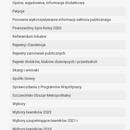
dane są nieprawidłowe lub
Opinie, wyjaśnienia, informacje dodatkowe
niekompletne;
Petycje
prawo do żądania usunięcia danych
Ponowne wykorzystywanie informacji sektora publicznego
osobowych (tzw. prawo do bycia
Powszechny Spis Rolny 2020
zapomnianym) na podstawie art. 17 RODO,
w przypadku gdy:
Referendum lokalne
dane nie są już niezbędne do celów,
Rejestry i Ewidencje
dla których były zebrane lub w inny
Rejestry zamówień publicznych
sposób przetwarzane,
osoba, której dane dotyczą, wniosła
Rejestr żłobków, klubów dziecięcych i przedszkoli
sprzeciw wobec przetwarzania
Skargi i wnioski
danych osobowych,
Spółki Gminy
osoba, której dane dotyczą wycofała
zgodę na przetwarzanie danych
Sprawozdania z Programów Współpracy
osobowych, która jest podstawą
Szczeciński Obszar Metropolitalny
przetwarzania danych i nie ma innej
Wybory
podstawy prawnej przetwarzania
danych,
Wybory ławników 2023
dane osobowe przetwarzane są
Wybory uzupełniające ławników 2021 r.
niezgodnie z prawem,
Wybory ławników 2019