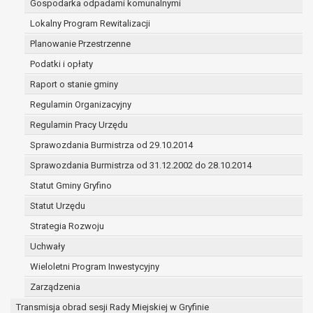
Gospodarka odpadami komunalnymi
(merytorycznych), a także obowiązków i
zadań zleconych przez instytucje
Lokalny Program Rewitalizacji
nadrzędne wobec Gminy;
Planowanie Przestrzenne
zawarcia i realizacji umów;
Podatki i opłaty
ochrony żywotnych interesów osoby, której
Raport o stanie gminy
dane dotyczą, lub innej osoby fizycznej;
wykonania zadania realizowanego w
Regulamin Organizacyjny
interesie publicznym lub w ramach
Regulamin Pracy Urzędu
sprawowania władzy publicznej
Sprawozdania Burmistrza od 29.10.2014
powierzonej administratorowi;
w pozostałych przypadkach dane osobowe
Sprawozdania Burmistrza od 31.12.2002 do 28.10.2014
przetwarzane są wyłącznie na podstawie
Statut Gminy Gryfino
wcześniej udzielonej zgody w zakresie i celu
Statut Urzędu
określonym w treści zgody.
W związku z przetwarzaniem danych w celu
Strategia Rozwoju
wskazanym w pkt. 3, dane osobowe mogą być
Uchwały
udostępniane innym upoważnionym odbiorcom lub
Wieloletni Program Inwestycyjny
kategoriom odbiorców danych osobowych.
Odbiorcami mogą być:
Zarządzenia
podmioty, które przetwarzają dane
Transmisja obrad sesji Rady Miejskiej w Gryfinie