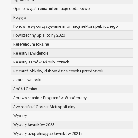
dane są nieprawidłowe lub
Opinie, wyjaśnienia, informacje dodatkowe
niekompletne;
prawo do żądania usunięcia danych
Petycje
osobowych (tzw. prawo do bycia
Ponowne wykorzystywanie informacji sektora publicznego
zapomnianym) na podstawie art. 17 RODO,
Powszechny Spis Rolny 2020
w przypadku gdy:
dane nie są już niezbędne do celów,
Referendum lokalne
dla których były zebrane lub w inny
Rejestry i Ewidencje
sposób przetwarzane,
Rejestry zamówień publicznych
osoba, której dane dotyczą, wniosła
sprzeciw wobec przetwarzania
Rejestr żłobków, klubów dziecięcych i przedszkoli
danych osobowych,
Skargi i wnioski
osoba, której dane dotyczą wycofała
Spółki Gminy
zgodę na przetwarzanie danych
osobowych, która jest podstawą
Sprawozdania z Programów Współpracy
przetwarzania danych i nie ma innej
Szczeciński Obszar Metropolitalny
podstawy prawnej przetwarzania
Wybory
danych,
Wybory ławników 2023
dane osobowe przetwarzane są
niezgodnie z prawem,
Wybory uzupełniające ławników 2021 r.