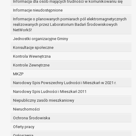
Informacja dla osób mających trudności w komunikowaniu się
zabezpieczenia ewentualnych roszczeń, a w
Informacje nieudostępnione
przypadku wyrażenia zgody na przetwarzanie
danych po zakończeniu i rozliczeniu umowy, do
Informacje o planowanych pomiarach pól elektromagnetycznych
realizowanych przez Laboratorium Badań Środowiskowych
czasu wycofania tej zgody.
NetWorkS!
Ponadto w przypadku umów o dofinansowanie
dane osobowe od momentu pozyskania
Jednostki organizacyjne Gminy
przechowywane są przez okres wynikający z
Konsultacje społeczne
umowy o dofinansowanie zawartej między
Kontrola Wewnętrzna
beneficjentem a określoną instytucją, trwałości
Kontrole Zewnętrzne
danego projektu i konieczności zachowania
dokumentacji projektu do celów kontrolnych.
MKZP
W związku z przetwarzaniem przez
Narodowy Spis Powszechny Ludności i Mieszkań w 2021 r.
administratora danych osobowych przysługuje
Narodowy Spis Ludności i Mieszkań 2011
Pani/Panu:
prawo dostępu do treści danych oraz
Niepubliczny zasób mieszkaniowy
otrzymywania ich kopii na podstawie art. 15
Nieruchomości
RODO;
Ochrona Środowiska
prawo do żądania sprostowania danych na
podstawie art. 16 RODO,
Oferty pracy
w przypadku gdy:
Ogłoszenia