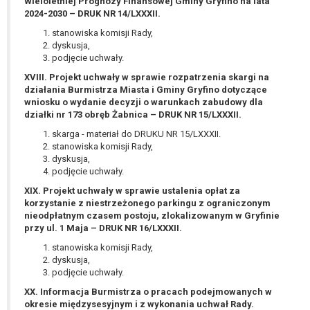
Wieloletniej Prognozy Finansowej Gminy Gryfino na lata
2024-2030 – DRUK NR 14/LXXXII.
stanowiska komisji Rady,
dyskusja,
podjęcie uchwały.
XVIII. Projekt uchwały w sprawie rozpatrzenia skargi na
działania Burmistrza Miasta i Gminy Gryfino dotyczące
wniosku o wydanie decyzji o warunkach zabudowy dla
działki nr 173 obręb Żabnica – DRUK NR 15/LXXXII.
skarga - materiał do DRUKU NR 15/LXXXII.
stanowiska komisji Rady,
dyskusja,
podjęcie uchwały.
XIX. Projekt uchwały w sprawie ustalenia opłat za
korzystanie z niestrzeżonego parkingu z ograniczonym
nieodpłatnym czasem postoju, zlokalizowanym w Gryfinie
przy ul. 1 Maja – DRUK NR 16/LXXXII.
stanowiska komisji Rady,
dyskusja,
podjęcie uchwały.
XX. Informacja Burmistrza o pracach podejmowanych w
okresie międzysesyjnym i z wykonania uchwał Rady.