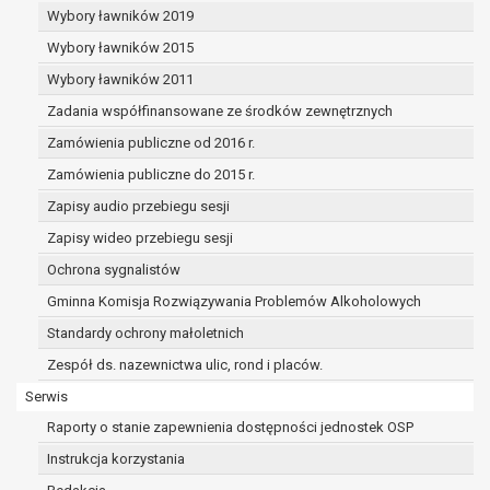
dane osobowe muszą być usunięte w
Wybory ławników 2019
celu wywiązania się z obowiązku
Wybory ławników 2015
wynikającego z przepisów prawa;
prawo do żądania ograniczenia
Wybory ławników 2011
przetwarzania danych osobowych na
Zadania współfinansowane ze środków zewnętrznych
podstawie art. 18 RODO, w przypadku gdy:
Zamówienia publiczne od 2016 r.
osoba, której dane dotyczą
kwestionuje prawidłowość danych
Zamówienia publiczne do 2015 r.
osobowych – na okres pozwalający
Zapisy audio przebiegu sesji
administratorowi sprawdzić
Zapisy wideo przebiegu sesji
prawidłowość tych danych,
przetwarzanie danych jest niezgodne
Ochrona sygnalistów
z prawem, a osoba, której dane
Gminna Komisja Rozwiązywania Problemów Alkoholowych
dotyczą, sprzeciwia się usunięciu
Standardy ochrony małoletnich
danych, żądając w zamian ich
ograniczenia,
Zespół ds. nazewnictwa ulic, rond i placów.
administrator nie potrzebuje już
Serwis
danych dla swoich celów, ale osoba,
Raporty o stanie zapewnienia dostępności jednostek OSP
której dane dotyczą, potrzebuje ich do
ustalenia, obrony lub dochodzenia
Instrukcja korzystania
roszczeń,