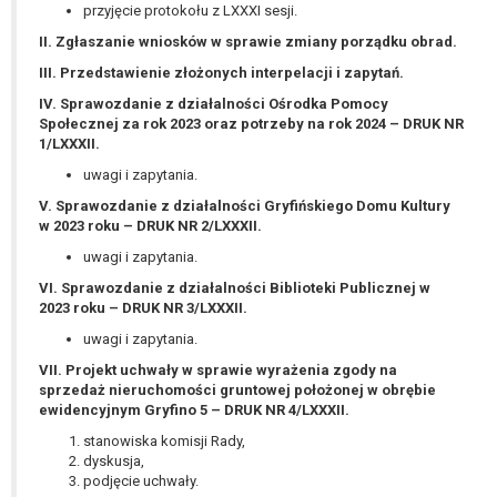
wykonania zadania realizowanego w
przyjęcie protokołu z LXXXI sesji.
interesie publicznym lub w ramach
II. Zgłaszanie wniosków w sprawie zmiany porządku obrad.
sprawowania władzy publicznej
III. Przedstawienie złożonych interpelacji i zapytań.
powierzonej administratorowi bądź
IV. Sprawozdanie z działalności Ośrodka Pomocy
niezbędność przetwarzania do celów
Społecznej za rok 2023 oraz potrzeby na rok 2024 – DRUK NR
wynikających z prawnie
1/LXXXII.
uzasadnionych interesów
uwagi i zapytania.
realizowanych przez administratora
lub przez stronę trzecią.
V. Sprawozdanie z działalności Gryfińskiego Domu Kultury
w 2023 roku – DRUK NR 2/LXXXII.
Z przyczyn związanych z Pani/Pana
szczególną sytuacją. W razie wniesienia
uwagi i zapytania.
sprzeciwu, administrator nie może już
VI. Sprawozdanie z działalności Biblioteki Publicznej w
przetwarzać tych danych osobowych, chyba
2023 roku – DRUK NR 3/LXXXII.
że wykaże on istnienie ważnych prawnie
uwagi i zapytania.
uzasadnionych podstaw do przetwarzania,
VII. Projekt uchwały w sprawie wyrażenia zgody na
nadrzędnych wobec interesów, praw i
sprzedaż nieruchomości gruntowej położonej w obrębie
wolności osoby, której dane dotyczą, lub
ewidencyjnym Gryfino 5 – DRUK NR 4/LXXXII.
podstaw do ustalenia, dochodzenia lub
stanowiska komisji Rady,
obrony roszczeń.
dyskusja,
podjęcie uchwały.