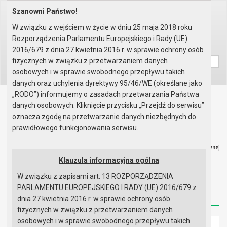
Szanowni Państwo!
Home
Organy
Rada Miejska
VIII kadencja Rady Miejskiej
Sesje Rady Miejskiej
LXXXII sesja Rady - 21.03.2024
W związku z wejściem w życie w dniu 25 maja 2018 roku
Porządek obrad
Rozporządzenia Parlamentu Europejskiego i Rady (UE)
Wyszukaj na stronie:
A
2016/679 z dnia 27 kwietnia 2016 r. w sprawie ochrony osób
A
A
fizycznych w związku z przetwarzaniem danych
osobowych i w sprawie swobodnego przepływu takich
danych oraz uchylenia dyrektywy 95/46/WE (określane jako
„RODO”) informujemy o zasadach przetwarzania Państwa
Biuletyn Informacji Publicznej
danych osobowych. Kliknięcie przycisku „Przejdź do serwisu”
Urząd Miasta i Gminy w Gryfinie
oznacza zgodę na przetwarzanie danych niezbędnych do
prawidłowego funkcjonowania serwisu.
Klauzula informacyjna ogólna
W związku z zapisami art. 13 ROZPORZĄDZENIA
Strona główna
Mapa serwisu
Aktualności
PARLAMENTU EUROPEJSKIEGO I RADY (UE) 2016/679 z
Redakcja
Instrukcja korzystania
Dostępność
dnia 27 kwietnia 2016 r. w sprawie ochrony osób
fizycznych w związku z przetwarzaniem danych
osobowych i w sprawie swobodnego przepływu takich
Strona główna