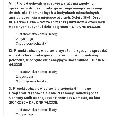
W przypadku gdy przetwarzanie danych
VIII. Projekt uchwały w sprawie wyrażenia zgody na
osobowych odbywa się na podstawie zgody osoby
sprzedaż w drodze przetargu ustnego nieograniczonego
dwóch lokali komunalnych w budynkach mieszkalnych
na przetwarzanie danych osobowych (art. 6 ust. 1
znajdujących się w miejscowościach: Dołgie 38/4 i Drzenin,
lit a RODO), przysługuje Pani/Panu prawo do
ul. Parkowa 13/6 wraz ze sprzedażą udziałów w częściach
cofnięcia tej zgody w dowolnym momencie.
wspólnych budynku i działce gruntu – DRUK NR 5/LXXXII.
Cofnięcie to nie ma wpływu na zgodność
stanowiska komisji Rady,
przetwarzania, którego dokonano na podstawie
dyskusja,
zgody przed jej cofnięciem.
podjęcie uchwały.
Przysługuje Pani/Panu prawo wniesienia skargi do
IX. Projekt uchwały w sprawie wyrażenia zgody na sprzedaż
organu nadzorczego na niezgodne z prawem
w drodze bezprzetargowej, nieruchomości gruntowej
przetwarzanie Pani/Pana danych osobowych
położonej w obrębie ewidencyjnym Chwarstnica – DRUK NR
6/LXXXII.
przez administratora.
Organem właściwym do wniesienia skargi jest
stanowiska komisji Rady,
Prezes Urzędu Ochrony Danych Osobowych.
dyskusja,
podjęcie uchwały.
W zależności od sfery, w której przetwarzane są
dane osobowe, podanie danych osobowych jest
X. Projekt uchwały w sprawie przyjęcia Gminnego
Programu Przeciwdziałania Przemocy Domowej oraz
dobrowolne albo jest wymogiem ustawowym lub
Ochrony Osób Doznających Przemocy Domowej na lata
umownym.
2024-2030 – DRUK NR 7/LXXXII.
Pani/Pana dane nie będą poddawane
stanowiska komisji Rady,
zautomatyzowanemu podejmowaniu decyzji, w
dyskusja,