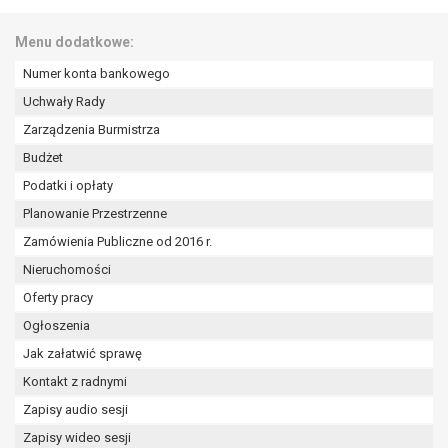
W przypadku gdy przetwarzanie danych
osobowych odbywa się na podstawie zgody osoby
Menu dodatkowe:
na przetwarzanie danych osobowych (art. 6 ust. 1
Numer konta bankowego
lit a RODO), przysługuje Pani/Panu prawo do
cofnięcia tej zgody w dowolnym momencie.
Uchwały Rady
Cofnięcie to nie ma wpływu na zgodność
Zarządzenia Burmistrza
przetwarzania, którego dokonano na podstawie
Budżet
zgody przed jej cofnięciem.
Przysługuje Pani/Panu prawo wniesienia skargi do
Podatki i opłaty
organu nadzorczego na niezgodne z prawem
Planowanie Przestrzenne
przetwarzanie Pani/Pana danych osobowych
Zamówienia Publiczne od 2016 r.
przez administratora.
Nieruchomości
Organem właściwym do wniesienia skargi jest
Prezes Urzędu Ochrony Danych Osobowych.
Oferty pracy
W zależności od sfery, w której przetwarzane są
Ogłoszenia
dane osobowe, podanie danych osobowych jest
Jak załatwić sprawę
dobrowolne albo jest wymogiem ustawowym lub
Kontakt z radnymi
umownym.
Pani/Pana dane nie będą poddawane
Zapisy audio sesji
zautomatyzowanemu podejmowaniu decyzji, w
Zapisy wideo sesji