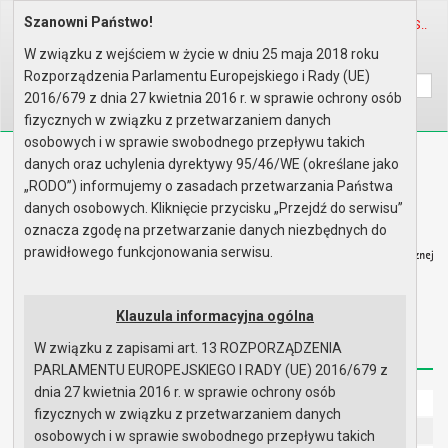
Szanowni Państwo!
Home
Organy
Wydziały
KOORDYNATOR DS. DOSTĘPNOŚCI (S..
W związku z wejściem w życie w dniu 25 maja 2018 roku
Wyszukaj na stronie:
A
A
A
Rozporządzenia Parlamentu Europejskiego i Rady (UE)
2016/679 z dnia 27 kwietnia 2016 r. w sprawie ochrony osób
fizycznych w związku z przetwarzaniem danych
osobowych i w sprawie swobodnego przepływu takich
Biuletyn Informacji Publicznej
danych oraz uchylenia dyrektywy 95/46/WE (określane jako
Urząd Miasta i Gminy w Gryfinie
„RODO”) informujemy o zasadach przetwarzania Państwa
danych osobowych. Kliknięcie przycisku „Przejdź do serwisu”
oznacza zgodę na przetwarzanie danych niezbędnych do
prawidłowego funkcjonowania serwisu.
Strona główna
Mapa serwisu
Aktualności
Klauzula informacyjna ogólna
W związku z zapisami art. 13 ROZPORZĄDZENIA
Redakcja
Instrukcja korzystania
Dostępność
PARLAMENTU EUROPEJSKIEGO I RADY (UE) 2016/679 z
dnia 27 kwietnia 2016 r. w sprawie ochrony osób
Strona główna
fizycznych w związku z przetwarzaniem danych
UMiG - telefony wewnętrzne
osobowych i w sprawie swobodnego przepływu takich