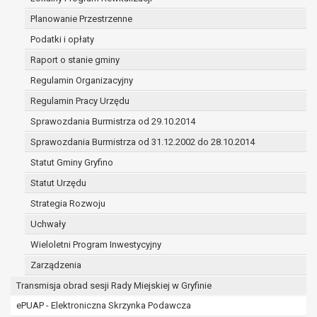
(merytorycznych), a także obowiązków i
Planowanie Przestrzenne
zadań zleconych przez instytucje
nadrzędne wobec Gminy;
Podatki i opłaty
zawarcia i realizacji umów;
Raport o stanie gminy
ochrony żywotnych interesów osoby, której
Regulamin Organizacyjny
dane dotyczą, lub innej osoby fizycznej;
Regulamin Pracy Urzędu
wykonania zadania realizowanego w
interesie publicznym lub w ramach
Sprawozdania Burmistrza od 29.10.2014
sprawowania władzy publicznej
Sprawozdania Burmistrza od 31.12.2002 do 28.10.2014
powierzonej administratorowi;
Statut Gminy Gryfino
w pozostałych przypadkach dane osobowe
przetwarzane są wyłącznie na podstawie
Statut Urzędu
wcześniej udzielonej zgody w zakresie i celu
Strategia Rozwoju
określonym w treści zgody.
Uchwały
W związku z przetwarzaniem danych w celu
wskazanym w pkt. 3, dane osobowe mogą być
Wieloletni Program Inwestycyjny
udostępniane innym upoważnionym odbiorcom lub
Zarządzenia
kategoriom odbiorców danych osobowych.
Transmisja obrad sesji Rady Miejskiej w Gryfinie
Odbiorcami mogą być:
podmioty, które przetwarzają dane
ePUAP - Elektroniczna Skrzynka Podawcza