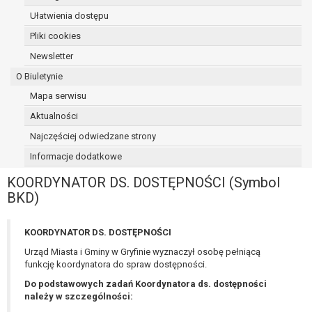
osoba, której dane dotyczą, wniosła
Ułatwienia dostępu
sprzeciw wobec przetwarzania
Pliki cookies
danych - do czasu ustalenia czy
Newsletter
prawnie uzasadnione podstawy po
stronie administratora są nadrzędne
O Biuletynie
wobec podstawy sprzeciwu;
Mapa serwisu
prawo do przenoszenia danych na
Aktualności
podstawie art. 20 RODO, w przypadku gdy
łącznie spełnione są następujące przesłanki:
Najczęściej odwiedzane strony
przetwarzanie danych odbywa się na
Informacje dodatkowe
podstawie umowy zawartej z osobą,
której dane dotyczą lub na podstawie
KOORDYNATOR DS. DOSTĘPNOŚCI (Symbol
zgody wyrażonej przez tą osobę,
BKD)
przetwarzanie odbywa się w sposób
zautomatyzowany;
KOORDYNATOR DS. DOSTĘPNOŚCI
prawo sprzeciwu wobec przetwarzania
Urząd Miasta i Gminy w Gryfinie wyznaczył osobę pełniącą
danych na podstawie art. 21 RODO, wobec
funkcję koordynatora do spraw dostępności.
przetwarzania danych osobowych, którego
Do podstawowych zadań Koordynatora ds. dostępności
podstawą prawną jest:
należy w szczególności:
niezbędność przetwarzania do