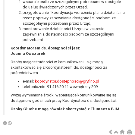
wsparcie osób ze szczególnymi potrzebami w dostępie
wykonania zadania realizowanego w
do usług świadczonych przez Urząd,
interesie publicznym lub w ramach
przygotowanie i koordynacja wdrożenia planu działania na
sprawowania władzy publicznej
rzecz poprawy zapewniania dostępności osobom ze
powierzonej administratorowi bądź
szczególnymi potrzebami przez Urząd,
niezbędność przetwarzania do celów
monitorowanie działalności Urzędu w zakresie
zapewniania dostępności osobom ze szczególnymi
wynikających z prawnie
potrzebami.
uzasadnionych interesów
Koordynatorem ds. dostępności jest:
realizowanych przez administratora
Joanna Owczarek
lub przez stronę trzecią.
Z przyczyn związanych z Pani/Pana
Osoby mające trudności w komunikowaniu się mogą
skontaktować się z Koordynatorem ds. dostępności za
szczególną sytuacją. W razie wniesienia
pośrednictwem:
sprzeciwu, administrator nie może już
e-mail:
koordynator.dostepnosci@gryfino.pl
przetwarzać tych danych osobowych, chyba
telefonicznie: 91 416 20 11 wewnętrzny 209
że wykaże on istnienie ważnych prawnie
uzasadnionych podstaw do przetwarzania,
Wyżej wymienione środki wspierające komunikowanie się są
dostępne w godzinach pracy Koordynatora ds. dostępności.
nadrzędnych wobec interesów, praw i
wolności osoby, której dane dotyczą, lub
Osoby Głuche mogą również skorzystać z Tłumacza PJM
podstaw do ustalenia, dochodzenia lub
obrony roszczeń.