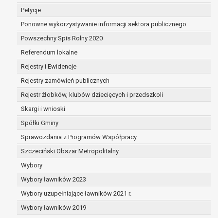
dane są nieprawidłowe lub
Petycje
niekompletne;
Ponowne wykorzystywanie informacji sektora publicznego
prawo do żądania usunięcia danych
osobowych (tzw. prawo do bycia
Powszechny Spis Rolny 2020
zapomnianym) na podstawie art. 17 RODO,
Referendum lokalne
w przypadku gdy:
Rejestry i Ewidencje
dane nie są już niezbędne do celów,
dla których były zebrane lub w inny
Rejestry zamówień publicznych
sposób przetwarzane,
Rejestr żłobków, klubów dziecięcych i przedszkoli
osoba, której dane dotyczą, wniosła
Skargi i wnioski
sprzeciw wobec przetwarzania
danych osobowych,
Spółki Gminy
osoba, której dane dotyczą wycofała
Sprawozdania z Programów Współpracy
zgodę na przetwarzanie danych
Szczeciński Obszar Metropolitalny
osobowych, która jest podstawą
przetwarzania danych i nie ma innej
Wybory
podstawy prawnej przetwarzania
Wybory ławników 2023
danych,
Wybory uzupełniające ławników 2021 r.
dane osobowe przetwarzane są
Wybory ławników 2019
niezgodnie z prawem,