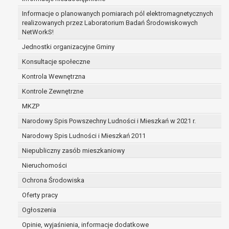
zabezpieczenia ewentualnych roszczeń, a w
Informacje o planowanych pomiarach pól elektromagnetycznych
przypadku wyrażenia zgody na przetwarzanie
realizowanych przez Laboratorium Badań Środowiskowych
danych po zakończeniu i rozliczeniu umowy, do
NetWorkS!
czasu wycofania tej zgody.
Jednostki organizacyjne Gminy
Ponadto w przypadku umów o dofinansowanie
Konsultacje społeczne
dane osobowe od momentu pozyskania
przechowywane są przez okres wynikający z
Kontrola Wewnętrzna
umowy o dofinansowanie zawartej między
Kontrole Zewnętrzne
beneficjentem a określoną instytucją, trwałości
MKZP
danego projektu i konieczności zachowania
Narodowy Spis Powszechny Ludności i Mieszkań w 2021 r.
dokumentacji projektu do celów kontrolnych.
W związku z przetwarzaniem przez
Narodowy Spis Ludności i Mieszkań 2011
administratora danych osobowych przysługuje
Niepubliczny zasób mieszkaniowy
Pani/Panu:
Nieruchomości
prawo dostępu do treści danych oraz
otrzymywania ich kopii na podstawie art. 15
Ochrona Środowiska
RODO;
Oferty pracy
prawo do żądania sprostowania danych na
Ogłoszenia
podstawie art. 16 RODO,
w przypadku gdy:
Opinie, wyjaśnienia, informacje dodatkowe