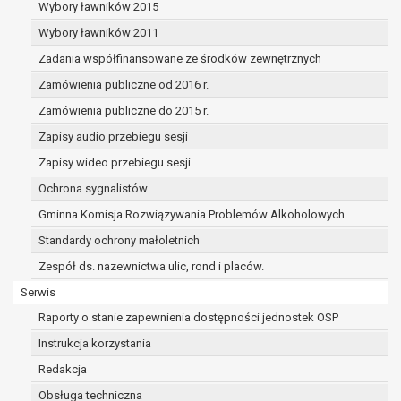
dane osobowe muszą być usunięte w
Wybory ławników 2015
celu wywiązania się z obowiązku
Wybory ławników 2011
wynikającego z przepisów prawa;
Zadania współfinansowane ze środków zewnętrznych
prawo do żądania ograniczenia
przetwarzania danych osobowych na
Zamówienia publiczne od 2016 r.
podstawie art. 18 RODO, w przypadku gdy:
Zamówienia publiczne do 2015 r.
osoba, której dane dotyczą
Zapisy audio przebiegu sesji
kwestionuje prawidłowość danych
osobowych – na okres pozwalający
Zapisy wideo przebiegu sesji
administratorowi sprawdzić
Ochrona sygnalistów
prawidłowość tych danych,
Gminna Komisja Rozwiązywania Problemów Alkoholowych
przetwarzanie danych jest niezgodne
z prawem, a osoba, której dane
Standardy ochrony małoletnich
dotyczą, sprzeciwia się usunięciu
Zespół ds. nazewnictwa ulic, rond i placów.
danych, żądając w zamian ich
Serwis
ograniczenia,
administrator nie potrzebuje już
Raporty o stanie zapewnienia dostępności jednostek OSP
danych dla swoich celów, ale osoba,
Instrukcja korzystania
której dane dotyczą, potrzebuje ich do
Redakcja
ustalenia, obrony lub dochodzenia
roszczeń,
Obsługa techniczna