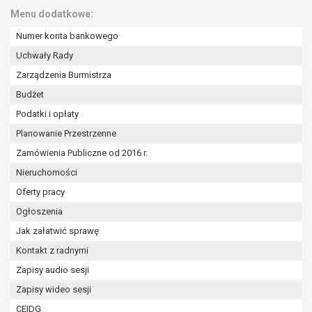
wykonania zadania realizowanego w
Menu dodatkowe:
interesie publicznym lub w ramach
sprawowania władzy publicznej
Numer konta bankowego
powierzonej administratorowi bądź
Uchwały Rady
niezbędność przetwarzania do celów
Zarządzenia Burmistrza
wynikających z prawnie
Budżet
uzasadnionych interesów
realizowanych przez administratora
Podatki i opłaty
lub przez stronę trzecią.
Planowanie Przestrzenne
Z przyczyn związanych z Pani/Pana
Zamówienia Publiczne od 2016 r.
szczególną sytuacją. W razie wniesienia
Nieruchomości
sprzeciwu, administrator nie może już
przetwarzać tych danych osobowych, chyba
Oferty pracy
że wykaże on istnienie ważnych prawnie
Ogłoszenia
uzasadnionych podstaw do przetwarzania,
Jak załatwić sprawę
nadrzędnych wobec interesów, praw i
wolności osoby, której dane dotyczą, lub
Kontakt z radnymi
podstaw do ustalenia, dochodzenia lub
Zapisy audio sesji
obrony roszczeń.
Zapisy wideo sesji
CEIDG