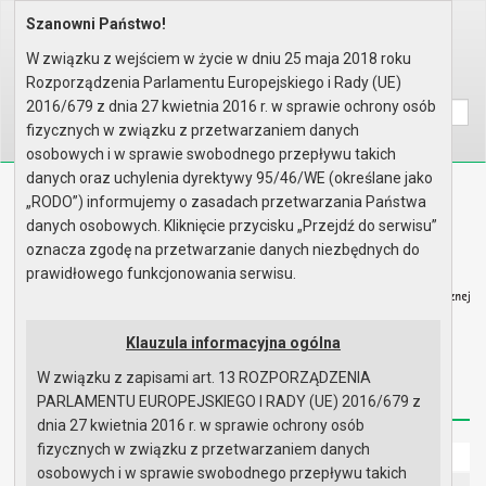
Szanowni Państwo!
Home
Prawo lokalne
Uchwały
Uchwały podjęte w roku 2021
Sesja nr XXXVIII
W związku z wejściem w życie w dniu 25 maja 2018 roku
Rozporządzenia Parlamentu Europejskiego i Rady (UE)
Wyszukaj na stronie:
A
A
A
2016/679 z dnia 27 kwietnia 2016 r. w sprawie ochrony osób
fizycznych w związku z przetwarzaniem danych
osobowych i w sprawie swobodnego przepływu takich
danych oraz uchylenia dyrektywy 95/46/WE (określane jako
Biuletyn Informacji Publicznej
„RODO”) informujemy o zasadach przetwarzania Państwa
Urząd Miasta i Gminy w Gryfinie
danych osobowych. Kliknięcie przycisku „Przejdź do serwisu”
oznacza zgodę na przetwarzanie danych niezbędnych do
prawidłowego funkcjonowania serwisu.
Klauzula informacyjna ogólna
Strona główna
Mapa serwisu
Aktualności
W związku z zapisami art. 13 ROZPORZĄDZENIA
Redakcja
Instrukcja korzystania
Dostępność
PARLAMENTU EUROPEJSKIEGO I RADY (UE) 2016/679 z
dnia 27 kwietnia 2016 r. w sprawie ochrony osób
fizycznych w związku z przetwarzaniem danych
Strona główna
osobowych i w sprawie swobodnego przepływu takich