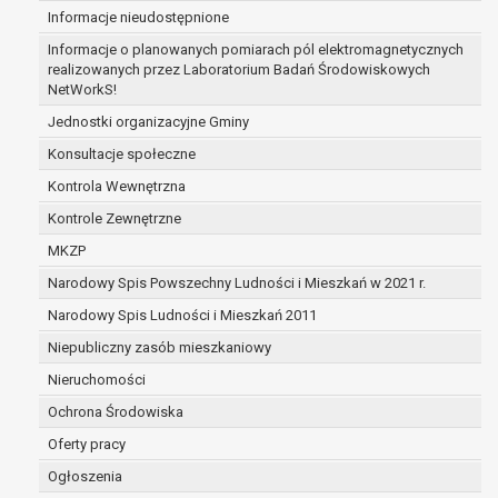
Informacje nieudostępnione
zabezpieczenia ewentualnych roszczeń, a w
przypadku wyrażenia zgody na przetwarzanie
Informacje o planowanych pomiarach pól elektromagnetycznych
danych po zakończeniu i rozliczeniu umowy, do
realizowanych przez Laboratorium Badań Środowiskowych
NetWorkS!
czasu wycofania tej zgody.
Ponadto w przypadku umów o dofinansowanie
Jednostki organizacyjne Gminy
dane osobowe od momentu pozyskania
Konsultacje społeczne
przechowywane są przez okres wynikający z
Kontrola Wewnętrzna
umowy o dofinansowanie zawartej między
beneficjentem a określoną instytucją, trwałości
Kontrole Zewnętrzne
danego projektu i konieczności zachowania
MKZP
dokumentacji projektu do celów kontrolnych.
Narodowy Spis Powszechny Ludności i Mieszkań w 2021 r.
W związku z przetwarzaniem przez
administratora danych osobowych przysługuje
Narodowy Spis Ludności i Mieszkań 2011
Pani/Panu:
Niepubliczny zasób mieszkaniowy
prawo dostępu do treści danych oraz
Nieruchomości
otrzymywania ich kopii na podstawie art. 15
RODO;
Ochrona Środowiska
prawo do żądania sprostowania danych na
Oferty pracy
podstawie art. 16 RODO,
Ogłoszenia
w przypadku gdy: