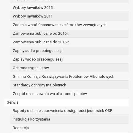
dane osobowe muszą być usunięte w
celu wywiązania się z obowiązku
Wybory ławników 2015
wynikającego z przepisów prawa;
Wybory ławników 2011
prawo do żądania ograniczenia
Zadania współfinansowane ze środków zewnętrznych
przetwarzania danych osobowych na
podstawie art. 18 RODO, w przypadku gdy:
Zamówienia publiczne od 2016 r.
osoba, której dane dotyczą
Zamówienia publiczne do 2015 r.
kwestionuje prawidłowość danych
Zapisy audio przebiegu sesji
osobowych – na okres pozwalający
administratorowi sprawdzić
Zapisy wideo przebiegu sesji
prawidłowość tych danych,
Ochrona sygnalistów
przetwarzanie danych jest niezgodne
Gminna Komisja Rozwiązywania Problemów Alkoholowych
z prawem, a osoba, której dane
Standardy ochrony małoletnich
dotyczą, sprzeciwia się usunięciu
danych, żądając w zamian ich
Zespół ds. nazewnictwa ulic, rond i placów.
ograniczenia,
Serwis
administrator nie potrzebuje już
Raporty o stanie zapewnienia dostępności jednostek OSP
danych dla swoich celów, ale osoba,
której dane dotyczą, potrzebuje ich do
Instrukcja korzystania
ustalenia, obrony lub dochodzenia
Redakcja
roszczeń,