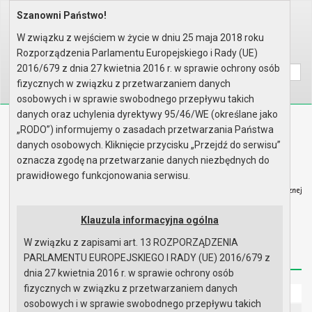
Szanowni Państwo!
Home
Organy
Rada Miejska
VIII kadencja Rady Miejskiej
Sesje Rady Miejskiej
XXVII sesja Rady - 26.11.2020
W związku z wejściem w życie w dniu 25 maja 2018 roku
Rozporządzenia Parlamentu Europejskiego i Rady (UE)
Wyszukaj na stronie:
A
A
A
2016/679 z dnia 27 kwietnia 2016 r. w sprawie ochrony osób
fizycznych w związku z przetwarzaniem danych
osobowych i w sprawie swobodnego przepływu takich
danych oraz uchylenia dyrektywy 95/46/WE (określane jako
Biuletyn Informacji Publicznej
„RODO”) informujemy o zasadach przetwarzania Państwa
Urząd Miasta i Gminy w Gryfinie
danych osobowych. Kliknięcie przycisku „Przejdź do serwisu”
oznacza zgodę na przetwarzanie danych niezbędnych do
prawidłowego funkcjonowania serwisu.
Klauzula informacyjna ogólna
Strona główna
Mapa serwisu
Aktualności
W związku z zapisami art. 13 ROZPORZĄDZENIA
Redakcja
Instrukcja korzystania
Dostępność
PARLAMENTU EUROPEJSKIEGO I RADY (UE) 2016/679 z
dnia 27 kwietnia 2016 r. w sprawie ochrony osób
fizycznych w związku z przetwarzaniem danych
Strona główna
osobowych i w sprawie swobodnego przepływu takich