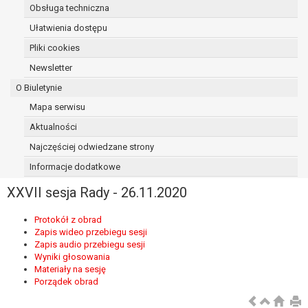
Obsługa techniczna
osoba, której dane dotyczą, wniosła
sprzeciw wobec przetwarzania
Ułatwienia dostępu
danych - do czasu ustalenia czy
Pliki cookies
prawnie uzasadnione podstawy po
Newsletter
stronie administratora są nadrzędne
wobec podstawy sprzeciwu;
O Biuletynie
prawo do przenoszenia danych na
Mapa serwisu
podstawie art. 20 RODO, w przypadku gdy
Aktualności
łącznie spełnione są następujące przesłanki:
przetwarzanie danych odbywa się na
Najczęściej odwiedzane strony
podstawie umowy zawartej z osobą,
Informacje dodatkowe
której dane dotyczą lub na podstawie
XXVII sesja Rady - 26.11.2020
zgody wyrażonej przez tą osobę,
przetwarzanie odbywa się w sposób
Protokół z obrad
zautomatyzowany;
Zapis wideo przebiegu sesji
prawo sprzeciwu wobec przetwarzania
Zapis audio przebiegu sesji
danych na podstawie art. 21 RODO, wobec
Wyniki głosowania
przetwarzania danych osobowych, którego
Materiały na sesję
Porządek obrad
podstawą prawną jest:
niezbędność przetwarzania do