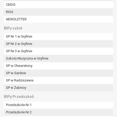
W przypadku gdy przetwarzanie danych
CEIDG
osobowych odbywa się na podstawie zgody osoby
RIOS
na przetwarzanie danych osobowych (art. 6 ust. 1
NEWSLETTER
lit a RODO), przysługuje Pani/Panu prawo do
cofnięcia tej zgody w dowolnym momencie.
BIPy szkół
Cofnięcie to nie ma wpływu na zgodność
SP Nr 1 w Gryfinie
przetwarzania, którego dokonano na podstawie
zgody przed jej cofnięciem.
SP Nr 2 w Gryfinie
Przysługuje Pani/Panu prawo wniesienia skargi do
SP Nr 3 w Gryfinie
organu nadzorczego na niezgodne z prawem
Szkoła Muzyczna w Gryfinie
przetwarzanie Pani/Pana danych osobowych
przez administratora.
SP w Chwarstnicy
Organem właściwym do wniesienia skargi jest
SP w Gardnie
Prezes Urzędu Ochrony Danych Osobowych.
SP w Radziszewie
W zależności od sfery, w której przetwarzane są
SP w Żabnicy
dane osobowe, podanie danych osobowych jest
dobrowolne albo jest wymogiem ustawowym lub
BIPy Przedszkoli
umownym.
Przedszkole Nr 1
Pani/Pana dane nie będą poddawane
zautomatyzowanemu podejmowaniu decyzji, w
Przedszkole Nr 2