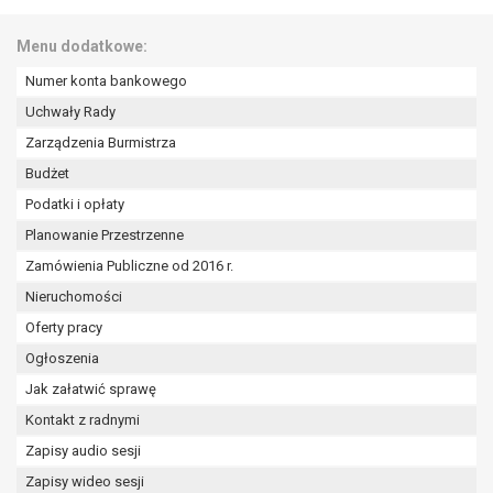
wykonania zadania realizowanego w
interesie publicznym lub w ramach
Menu dodatkowe:
sprawowania władzy publicznej
powierzonej administratorowi bądź
Numer konta bankowego
niezbędność przetwarzania do celów
Uchwały Rady
wynikających z prawnie
Zarządzenia Burmistrza
uzasadnionych interesów
Budżet
realizowanych przez administratora
lub przez stronę trzecią.
Podatki i opłaty
Z przyczyn związanych z Pani/Pana
Planowanie Przestrzenne
szczególną sytuacją. W razie wniesienia
Zamówienia Publiczne od 2016 r.
sprzeciwu, administrator nie może już
Nieruchomości
przetwarzać tych danych osobowych, chyba
że wykaże on istnienie ważnych prawnie
Oferty pracy
uzasadnionych podstaw do przetwarzania,
Ogłoszenia
nadrzędnych wobec interesów, praw i
Jak załatwić sprawę
wolności osoby, której dane dotyczą, lub
podstaw do ustalenia, dochodzenia lub
Kontakt z radnymi
obrony roszczeń.
Zapisy audio sesji
Zapisy wideo sesji