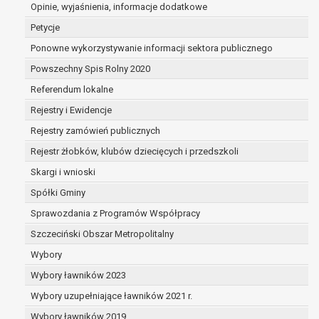
dane są nieprawidłowe lub
Opinie, wyjaśnienia, informacje dodatkowe
niekompletne;
Petycje
prawo do żądania usunięcia danych
Ponowne wykorzystywanie informacji sektora publicznego
osobowych (tzw. prawo do bycia
Powszechny Spis Rolny 2020
zapomnianym) na podstawie art. 17 RODO,
w przypadku gdy:
Referendum lokalne
dane nie są już niezbędne do celów,
Rejestry i Ewidencje
dla których były zebrane lub w inny
Rejestry zamówień publicznych
sposób przetwarzane,
osoba, której dane dotyczą, wniosła
Rejestr żłobków, klubów dziecięcych i przedszkoli
sprzeciw wobec przetwarzania
Skargi i wnioski
danych osobowych,
Spółki Gminy
osoba, której dane dotyczą wycofała
zgodę na przetwarzanie danych
Sprawozdania z Programów Współpracy
osobowych, która jest podstawą
Szczeciński Obszar Metropolitalny
przetwarzania danych i nie ma innej
Wybory
podstawy prawnej przetwarzania
danych,
Wybory ławników 2023
dane osobowe przetwarzane są
Wybory uzupełniające ławników 2021 r.
niezgodnie z prawem,
Wybory ławników 2019