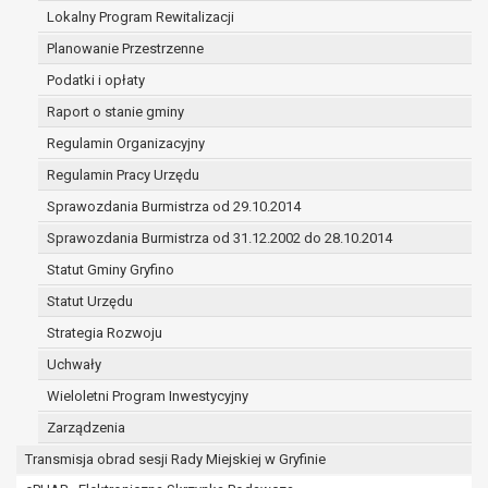
(merytorycznych), a także obowiązków i
Lokalny Program Rewitalizacji
zadań zleconych przez instytucje
Planowanie Przestrzenne
nadrzędne wobec Gminy;
Podatki i opłaty
zawarcia i realizacji umów;
ochrony żywotnych interesów osoby, której
Raport o stanie gminy
dane dotyczą, lub innej osoby fizycznej;
Regulamin Organizacyjny
wykonania zadania realizowanego w
Regulamin Pracy Urzędu
interesie publicznym lub w ramach
sprawowania władzy publicznej
Sprawozdania Burmistrza od 29.10.2014
powierzonej administratorowi;
Sprawozdania Burmistrza od 31.12.2002 do 28.10.2014
w pozostałych przypadkach dane osobowe
Statut Gminy Gryfino
przetwarzane są wyłącznie na podstawie
wcześniej udzielonej zgody w zakresie i celu
Statut Urzędu
określonym w treści zgody.
Strategia Rozwoju
W związku z przetwarzaniem danych w celu
Uchwały
wskazanym w pkt. 3, dane osobowe mogą być
udostępniane innym upoważnionym odbiorcom lub
Wieloletni Program Inwestycyjny
kategoriom odbiorców danych osobowych.
Zarządzenia
Odbiorcami mogą być:
Transmisja obrad sesji Rady Miejskiej w Gryfinie
podmioty, które przetwarzają dane