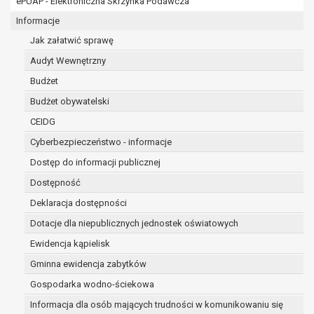
ePUAP - Elektroniczna Skrzynka Podawcza
osobowe w imieniu administratora na
podstawie zawartej z nim umowy
Informacje
powierzenia przetwarzania danych
Jak załatwić sprawę
osobowych;
Audyt Wewnętrzny
podmioty upoważnione do odbioru danych
osobowych na podstawie odpowiednich
Budżet
przepisów prawa.
Budżet obywatelski
Pani/Pana dane osobowe będą przetwarzane
CEIDG
przez okres niezbędny do realizacji celu dla jakiego
zostały zebrane oraz zgodnie z terminami
Cyberbezpieczeństwo - informacje
archiwizacji określonymi przez przepisy prawa
Dostęp do informacji publicznej
powszechnie obowiązującego.
Dostępność
W przypadku, gdy dane osobowe przetwarzane są
na podstawie zgody osoby, której dane dotyczą
Deklaracja dostępności
przetwarzanie odbywa się do czasu wycofania tej
Dotacje dla niepublicznych jednostek oświatowych
zgody.
Ewidencja kąpielisk
W przypadku, gdy dane osobowe przetwarzane są
Gminna ewidencja zabytków
w celu zawarcia i realizacji umowy przetwarzanie
odbywa się przez okres niezbędny do realizacji
Gospodarka wodno-ściekowa
zawartej umowy, a po tym czasie w zakresie
Informacja dla osób mających trudności w komunikowaniu się
wymaganym przez przepisy prawa lub dla