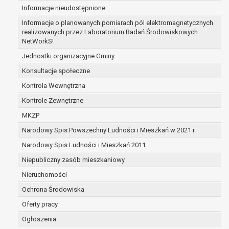
Informacje nieudostępnione
zabezpieczenia ewentualnych roszczeń, a w
przypadku wyrażenia zgody na przetwarzanie
Informacje o planowanych pomiarach pól elektromagnetycznych
danych po zakończeniu i rozliczeniu umowy, do
realizowanych przez Laboratorium Badań Środowiskowych
NetWorkS!
czasu wycofania tej zgody.
Ponadto w przypadku umów o dofinansowanie
Jednostki organizacyjne Gminy
dane osobowe od momentu pozyskania
Konsultacje społeczne
przechowywane są przez okres wynikający z
Kontrola Wewnętrzna
umowy o dofinansowanie zawartej między
beneficjentem a określoną instytucją, trwałości
Kontrole Zewnętrzne
danego projektu i konieczności zachowania
MKZP
dokumentacji projektu do celów kontrolnych.
Narodowy Spis Powszechny Ludności i Mieszkań w 2021 r.
W związku z przetwarzaniem przez
administratora danych osobowych przysługuje
Narodowy Spis Ludności i Mieszkań 2011
Pani/Panu:
Niepubliczny zasób mieszkaniowy
prawo dostępu do treści danych oraz
Nieruchomości
otrzymywania ich kopii na podstawie art. 15
RODO;
Ochrona Środowiska
prawo do żądania sprostowania danych na
Oferty pracy
podstawie art. 16 RODO,
Ogłoszenia
w przypadku gdy: