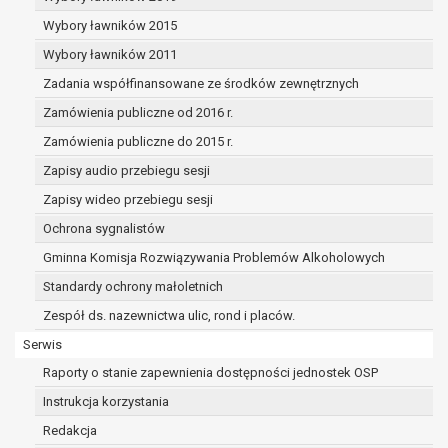
dane osobowe muszą być usunięte w
celu wywiązania się z obowiązku
Wybory ławników 2015
wynikającego z przepisów prawa;
Wybory ławników 2011
prawo do żądania ograniczenia
Zadania współfinansowane ze środków zewnętrznych
przetwarzania danych osobowych na
podstawie art. 18 RODO, w przypadku gdy:
Zamówienia publiczne od 2016 r.
osoba, której dane dotyczą
Zamówienia publiczne do 2015 r.
kwestionuje prawidłowość danych
Zapisy audio przebiegu sesji
osobowych – na okres pozwalający
administratorowi sprawdzić
Zapisy wideo przebiegu sesji
prawidłowość tych danych,
Ochrona sygnalistów
przetwarzanie danych jest niezgodne
Gminna Komisja Rozwiązywania Problemów Alkoholowych
z prawem, a osoba, której dane
Standardy ochrony małoletnich
dotyczą, sprzeciwia się usunięciu
danych, żądając w zamian ich
Zespół ds. nazewnictwa ulic, rond i placów.
ograniczenia,
Serwis
administrator nie potrzebuje już
Raporty o stanie zapewnienia dostępności jednostek OSP
danych dla swoich celów, ale osoba,
której dane dotyczą, potrzebuje ich do
Instrukcja korzystania
ustalenia, obrony lub dochodzenia
Redakcja
roszczeń,