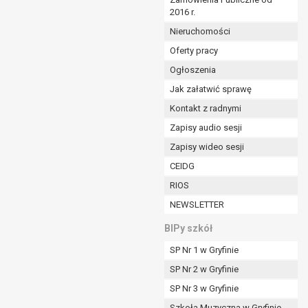
2016 r.
ym (Dz.U. z 2017r., poz. 1875 ze zm.) oraz z
 wobec Gminy;
Nieruchomości
Oferty pracy
Ogłoszenia
ministratorowi;
ie i celu określonym w treści zgody.
Jak załatwić sprawę
m odbiorcom lub kategoriom odbiorców danych
Kontakt z radnymi
Zapisy audio sesji
ia przetwarzania danych osobowych;
Zapisy wideo sesji
e z terminami archiwizacji określonymi przez
CEIDG
RIOS
o czasu wycofania tej zgody.
NEWSLETTER
ezbędny do realizacji zawartej umowy, a po tym
ia zgody na przetwarzanie danych po zakończeniu i
BIPy szkół
SP Nr 1 w Gryfinie
jący z umowy o dofinansowanie zawartej między
SP Nr 2 w Gryfinie
ntrolnych.
SP Nr 3 w Gryfinie
Szkoła Muzyczna w Gryfinie