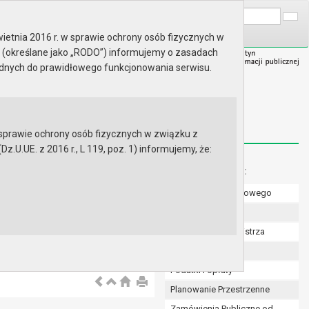
A
Wyszukaj na stronie:
A
A
ietnia 2016 r. w sprawie ochrony osób fizycznych w
 (określane jako „RODO”) informujemy o zasadach
ędnych do prawidłowego funkcjonowania serwisu.
prawie ochrony osób fizycznych w związku z
.UE. z 2016 r., L 119, poz. 1) informujemy, że:
Menu dodatkowe:
Numer konta bankowego
Uchwały Rady
Zarządzenia Burmistrza
Budżet
Podatki i opłaty
Planowanie Przestrzenne
Zamówienia Publiczne od