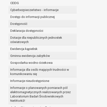
niezbędność przetwarzania do wykonania 
CEIDG
administratorowi bądź
Cyberbezpieczeństwo - informacje
niezbędność przetwarzania do celów wynik
Z przyczyn związanych z Pani/Pana szczególną s
Dostęp do informacji publicznej
on istnienie ważnych prawnie uzasadnionych pod
Dostępność
ustalenia, dochodzenia lub obrony roszczeń.
Deklaracja dostępności
Dotacje dla niepublicznych jednostek
W przypadku gdy przetwarzanie danych osobowych odby
oświatowych
prawo do cofnięcia tej zgody w dowolnym momencie. C
Ewidencja kąpielisk
Przysługuje Pani/Panu prawo wniesienia skargi do o
Gminna ewidencja zabytków
Organem właściwym do wniesienia skargi jest Prezes
W zależności od sfery, w której przetwarzane są da
Gospodarka wodno-ściekowa
Pani/Pana dane nie będą poddawane zautomatyzowane
Informacja dla osób mających trudności w
komunikowaniu się
Informacje nieudostępnione
Informacje o planowanych pomiarach pól
elektromagnetycznych realizowanych przez
Laboratorium Badań Środowiskowych
NetWorkS!