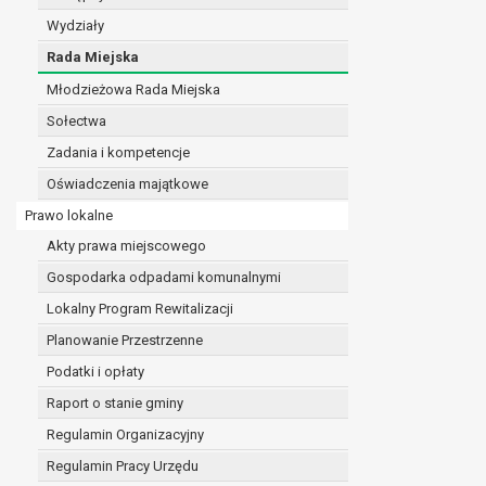
realizacji zadań wynikających z przepisów prawa
Wydziały
szeregu ustaw kompetencyjnych (merytorycznych
Rada Miejska
zawarcia i realizacji umów;
Młodzieżowa Rada Miejska
ochrony żywotnych interesów osoby, której dane d
wykonania zadania realizowanego w interesie p
Sołectwa
w pozostałych przypadkach dane osobowe przetw
Zadania i kompetencje
W związku z przetwarzaniem danych w celu wskazany
Oświadczenia majątkowe
osobowych. Odbiorcami mogą być:
podmioty, które przetwarzają dane osobowe w i
Prawo lokalne
podmioty upoważnione do odbioru danych osob
Akty prawa miejscowego
Pani/Pana dane osobowe będą przetwarzane przez okres
Gospodarka odpadami komunalnymi
przepisy prawa powszechnie obowiązującego.
W przypadku, gdy dane osobowe przetwarzane są na po
Lokalny Program Rewitalizacji
W przypadku, gdy dane osobowe przetwarzane są w celu
Planowanie Przestrzenne
czasie w zakresie wymaganym przez przepisy prawa lu
Podatki i opłaty
rozliczeniu umowy, do czasu wycofania tej zgody.
Raport o stanie gminy
Ponadto w przypadku umów o dofinansowanie dane o
beneficjentem a określoną instytucją, trwałości daneg
Regulamin Organizacyjny
W związku z przetwarzaniem przez administratora da
Regulamin Pracy Urzędu
prawo dostępu do treści danych oraz otrzymywan