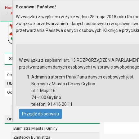
Szanowni Państwo!
Home
Organy
Rada Miejska
VIII kadencja Rady Miejskiej
Sesje 
XIX sesja Rady - 27.02.2020
W związku z wejściem w życie w dniu 25 maja 2018 roku Rozpor
związku z przetwarzaniem danych osobowych i w sprawie swo
Biuletyn Informacji Publicznej
przetwarzania Państwa danych osobowych. Kliknięcie przycis
Urząd Miasta i Gminy w Gryfinie
Strona główna
Mapa serwisu
Aktualności
Redakcj
W związku z zapisami art. 13 ROZPORZĄDZENIA PARLAMENTU 
przetwarzaniem danych osobowych i w sprawie swobodnego prz
Strona główna
XIX sesja R
Administratorem Pani/Pana danych osobowych jest:
UMiG - telefony wewnętrzne
Burmistrz Miasta i Gminy Gryfino
Protokół z
ul. 1 Maja 16
Ochrona danych osobowych
Zapis wide
74 -100 Gryfino
Urząd Miasta i Gminy w Gryfinie
Zapis audi
telefon: 91 416 20 11
Wyniki gł
Straż Miejska
e-mail:
burmistrz@gryfino.pl
Materiały 
Przejdź do serwisu
Dane kontaktowe Inspektora Ochrony Danych:
Porządek 
Organy
telefon: 91 416 20 11
Burmistrz Miasta i Gminy
e-mail:
iod@gryfino.pl
Zastępcy Burmistrza
Pani/Pana dane osobowe przetwarzane są zgodnie z o