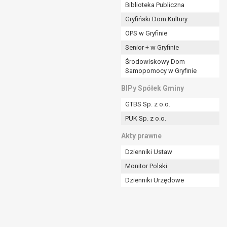
ania władzy publicznej powierzonej
Biblioteka Publiczna
Gryfiński Dom Kultury
stratora lub przez stronę trzecią.
OPS w Gryfinie
rzetwarzać tych danych osobowych, chyba że wykaże
osoby, której dane dotyczą, lub podstaw do
Senior + w Gryfinie
Środowiskowy Dom
Samopomocy w Gryfinie
art. 6 ust. 1 lit a RODO), przysługuje Pani/Panu
BIPy Spółek Gminy
no na podstawie zgody przed jej cofnięciem.
GTBS Sp. z o.o.
nych osobowych przez administratora.
PUK Sp. z o.o.
mogiem ustawowym lub umownym.
Akty prawne
Dzienniki Ustaw
Monitor Polski
Dzienniki Urzędowe