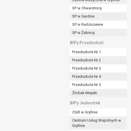
SP w Chwarstnicy
SP w Gardnie
padku gdy:
SP w Radziszewie
SP w Żabnicy
nia danych i nie ma innej podstawy prawnej
BIPy Przedszkoli
Przedszkole Nr 1
Przedszkole Nr 2
Przedszkole Nr 3
wi sprawdzić prawidłowość tych danych,
Przedszkole Nr 4
ądając w zamian ich ograniczenia,
Przedszkole Nr 5
enia, obrony lub dochodzenia roszczeń,
Żłobek Miejski
sadnione podstawy po stronie administratora są
BIPy Jednostek
i:
CSiR w Gryfinie
zgody wyrażonej przez tą osobę,
Centrum Usług Wspólnych w
órego podstawą prawną jest:
Gryfinie