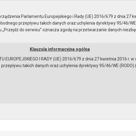
Rady Miejskiej
ządzenia Parlamentu Europejskiego i Rady (UE) 2016/679 z dnia 27 kw
bodnego przepływu takich danych oraz uchylenia dyrektywy 95/46/WE
ku „Przejdź do serwisu” oznacza zgodę na przetwarzanie danych niezb
Klauzula informacyjna ogólna
a
Instrukcja korzystania
Dostępność
EUROPEJSKIEGO I RADY (UE) 2016/679 z dnia 27 kwietnia 2016 r. w s
epływu takich danych oraz uchylenia dyrektywy 95/46/WE (RODO) (Dz.U
ady - 27.02.2020
 obrad
o przebiegu sesji
o przebiegu sesji
osowania
na sesję
obrad
bowiązującymi przepisami prawa w celu: