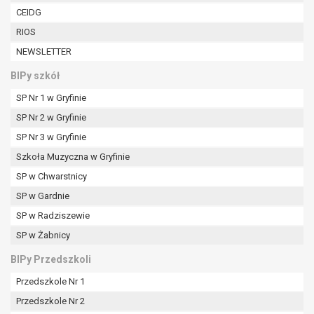
W przypadku gdy przetwarzanie danych
CEIDG
osobowych odbywa się na podstawie zgody osoby
RIOS
na przetwarzanie danych osobowych (art. 6 ust. 1
NEWSLETTER
lit a RODO), przysługuje Pani/Panu prawo do
cofnięcia tej zgody w dowolnym momencie.
BIPy szkół
Cofnięcie to nie ma wpływu na zgodność
SP Nr 1 w Gryfinie
przetwarzania, którego dokonano na podstawie
zgody przed jej cofnięciem.
SP Nr 2 w Gryfinie
Przysługuje Pani/Panu prawo wniesienia skargi do
SP Nr 3 w Gryfinie
organu nadzorczego na niezgodne z prawem
Szkoła Muzyczna w Gryfinie
przetwarzanie Pani/Pana danych osobowych
przez administratora.
SP w Chwarstnicy
Organem właściwym do wniesienia skargi jest
SP w Gardnie
Prezes Urzędu Ochrony Danych Osobowych.
SP w Radziszewie
W zależności od sfery, w której przetwarzane są
SP w Żabnicy
dane osobowe, podanie danych osobowych jest
dobrowolne albo jest wymogiem ustawowym lub
BIPy Przedszkoli
umownym.
Przedszkole Nr 1
Pani/Pana dane nie będą poddawane
zautomatyzowanemu podejmowaniu decyzji, w
Przedszkole Nr 2