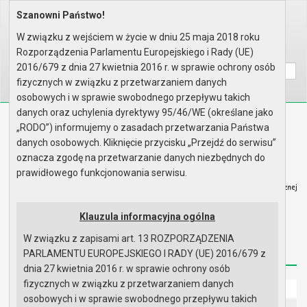
Szanowni Państwo!
Home
Organy
Rada Miejska
VIII kadencja Rady Miejskiej
Sesje Rady Miejskiej
XIII sesja Rady - 15.10.2019
W związku z wejściem w życie w dniu 25 maja 2018 roku
Rozporządzenia Parlamentu Europejskiego i Rady (UE)
Wyszukaj na stronie:
A
A
A
2016/679 z dnia 27 kwietnia 2016 r. w sprawie ochrony osób
fizycznych w związku z przetwarzaniem danych
osobowych i w sprawie swobodnego przepływu takich
danych oraz uchylenia dyrektywy 95/46/WE (określane jako
Biuletyn Informacji Publicznej
„RODO”) informujemy o zasadach przetwarzania Państwa
Urząd Miasta i Gminy w Gryfinie
danych osobowych. Kliknięcie przycisku „Przejdź do serwisu”
oznacza zgodę na przetwarzanie danych niezbędnych do
prawidłowego funkcjonowania serwisu.
Klauzula informacyjna ogólna
Strona główna
Mapa serwisu
Aktualności
W związku z zapisami art. 13 ROZPORZĄDZENIA
Redakcja
Instrukcja korzystania
Dostępność
PARLAMENTU EUROPEJSKIEGO I RADY (UE) 2016/679 z
dnia 27 kwietnia 2016 r. w sprawie ochrony osób
fizycznych w związku z przetwarzaniem danych
Strona główna
osobowych i w sprawie swobodnego przepływu takich