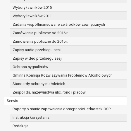
dane osobowe muszą być usunięte w
celu wywiązania się z obowiązku
Wybory ławników 2015
wynikającego z przepisów prawa;
Wybory ławników 2011
prawo do żądania ograniczenia
Zadania współfinansowane ze środków zewnętrznych
przetwarzania danych osobowych na
podstawie art. 18 RODO, w przypadku gdy:
Zamówienia publiczne od 2016 r.
osoba, której dane dotyczą
Zamówienia publiczne do 2015 r.
kwestionuje prawidłowość danych
Zapisy audio przebiegu sesji
osobowych – na okres pozwalający
administratorowi sprawdzić
Zapisy wideo przebiegu sesji
prawidłowość tych danych,
Ochrona sygnalistów
przetwarzanie danych jest niezgodne
Gminna Komisja Rozwiązywania Problemów Alkoholowych
z prawem, a osoba, której dane
Standardy ochrony małoletnich
dotyczą, sprzeciwia się usunięciu
danych, żądając w zamian ich
Zespół ds. nazewnictwa ulic, rond i placów.
ograniczenia,
Serwis
administrator nie potrzebuje już
Raporty o stanie zapewnienia dostępności jednostek OSP
danych dla swoich celów, ale osoba,
której dane dotyczą, potrzebuje ich do
Instrukcja korzystania
ustalenia, obrony lub dochodzenia
Redakcja
roszczeń,