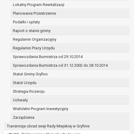
(merytorycznych), a także obowiązków i
Lokalny Program Rewitalizacji
zadań zleconych przez instytucje
Planowanie Przestrzenne
nadrzędne wobec Gminy;
Podatki i opłaty
zawarcia i realizacji umów;
ochrony żywotnych interesów osoby, której
Raport o stanie gminy
dane dotyczą, lub innej osoby fizycznej;
Regulamin Organizacyjny
wykonania zadania realizowanego w
Regulamin Pracy Urzędu
interesie publicznym lub w ramach
sprawowania władzy publicznej
Sprawozdania Burmistrza od 29.10.2014
powierzonej administratorowi;
Sprawozdania Burmistrza od 31.12.2002 do 28.10.2014
w pozostałych przypadkach dane osobowe
Statut Gminy Gryfino
przetwarzane są wyłącznie na podstawie
wcześniej udzielonej zgody w zakresie i celu
Statut Urzędu
określonym w treści zgody.
Strategia Rozwoju
W związku z przetwarzaniem danych w celu
Uchwały
wskazanym w pkt. 3, dane osobowe mogą być
udostępniane innym upoważnionym odbiorcom lub
Wieloletni Program Inwestycyjny
kategoriom odbiorców danych osobowych.
Zarządzenia
Odbiorcami mogą być:
Transmisja obrad sesji Rady Miejskiej w Gryfinie
podmioty, które przetwarzają dane