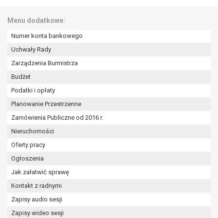
wykonania zadania realizowanego w
interesie publicznym lub w ramach
Menu dodatkowe:
sprawowania władzy publicznej
powierzonej administratorowi bądź
Numer konta bankowego
niezbędność przetwarzania do celów
Uchwały Rady
wynikających z prawnie
Zarządzenia Burmistrza
uzasadnionych interesów
Budżet
realizowanych przez administratora
lub przez stronę trzecią.
Podatki i opłaty
Z przyczyn związanych z Pani/Pana
Planowanie Przestrzenne
szczególną sytuacją. W razie wniesienia
Zamówienia Publiczne od 2016 r.
sprzeciwu, administrator nie może już
Nieruchomości
przetwarzać tych danych osobowych, chyba
że wykaże on istnienie ważnych prawnie
Oferty pracy
uzasadnionych podstaw do przetwarzania,
Ogłoszenia
nadrzędnych wobec interesów, praw i
Jak załatwić sprawę
wolności osoby, której dane dotyczą, lub
podstaw do ustalenia, dochodzenia lub
Kontakt z radnymi
obrony roszczeń.
Zapisy audio sesji
Zapisy wideo sesji