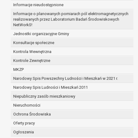
Informacje nieudostępnione
zabezpieczenia ewentualnych roszczeń, a w
przypadku wyrażenia zgody na przetwarzanie
Informacje o planowanych pomiarach pól elektromagnetycznych
danych po zakończeniu i rozliczeniu umowy, do
realizowanych przez Laboratorium Badań Środowiskowych
NetWorkS!
czasu wycofania tej zgody.
Ponadto w przypadku umów o dofinansowanie
Jednostki organizacyjne Gminy
dane osobowe od momentu pozyskania
Konsultacje społeczne
przechowywane są przez okres wynikający z
Kontrola Wewnętrzna
umowy o dofinansowanie zawartej między
beneficjentem a określoną instytucją, trwałości
Kontrole Zewnętrzne
danego projektu i konieczności zachowania
MKZP
dokumentacji projektu do celów kontrolnych.
Narodowy Spis Powszechny Ludności i Mieszkań w 2021 r.
W związku z przetwarzaniem przez
administratora danych osobowych przysługuje
Narodowy Spis Ludności i Mieszkań 2011
Pani/Panu:
Niepubliczny zasób mieszkaniowy
prawo dostępu do treści danych oraz
Nieruchomości
otrzymywania ich kopii na podstawie art. 15
RODO;
Ochrona Środowiska
prawo do żądania sprostowania danych na
Oferty pracy
podstawie art. 16 RODO,
Ogłoszenia
w przypadku gdy: