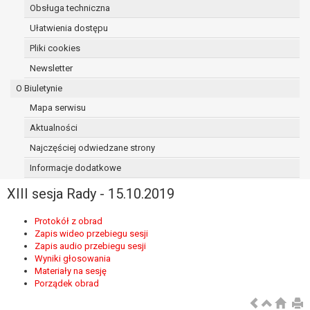
Obsługa techniczna
osoba, której dane dotyczą, wniosła
sprzeciw wobec przetwarzania
Ułatwienia dostępu
danych - do czasu ustalenia czy
Pliki cookies
prawnie uzasadnione podstawy po
Newsletter
stronie administratora są nadrzędne
wobec podstawy sprzeciwu;
O Biuletynie
prawo do przenoszenia danych na
Mapa serwisu
podstawie art. 20 RODO, w przypadku gdy
Aktualności
łącznie spełnione są następujące przesłanki:
przetwarzanie danych odbywa się na
Najczęściej odwiedzane strony
podstawie umowy zawartej z osobą,
Informacje dodatkowe
której dane dotyczą lub na podstawie
XIII sesja Rady - 15.10.2019
zgody wyrażonej przez tą osobę,
przetwarzanie odbywa się w sposób
Protokół z obrad
zautomatyzowany;
Zapis wideo przebiegu sesji
prawo sprzeciwu wobec przetwarzania
Zapis audio przebiegu sesji
danych na podstawie art. 21 RODO, wobec
Wyniki głosowania
przetwarzania danych osobowych, którego
Materiały na sesję
Porządek obrad
podstawą prawną jest:
niezbędność przetwarzania do