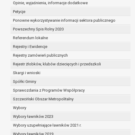
dane są nieprawidłowe lub
Opinie, wyjaśnienia, informacje dodatkowe
niekompletne;
Petycje
prawo do żądania usunięcia danych
Ponowne wykorzystywanie informacji sektora publicznego
osobowych (tzw. prawo do bycia
Powszechny Spis Rolny 2020
zapomnianym) na podstawie art. 17 RODO,
w przypadku gdy:
Referendum lokalne
dane nie są już niezbędne do celów,
Rejestry i Ewidencje
dla których były zebrane lub w inny
Rejestry zamówień publicznych
sposób przetwarzane,
osoba, której dane dotyczą, wniosła
Rejestr żłobków, klubów dziecięcych i przedszkoli
sprzeciw wobec przetwarzania
Skargi i wnioski
danych osobowych,
Spółki Gminy
osoba, której dane dotyczą wycofała
zgodę na przetwarzanie danych
Sprawozdania z Programów Współpracy
osobowych, która jest podstawą
Szczeciński Obszar Metropolitalny
przetwarzania danych i nie ma innej
Wybory
podstawy prawnej przetwarzania
danych,
Wybory ławników 2023
dane osobowe przetwarzane są
Wybory uzupełniające ławników 2021 r.
niezgodnie z prawem,
Wybory ławników 2019