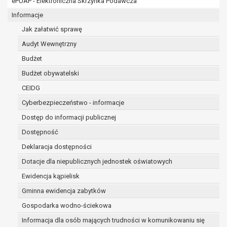
ePUAP - Elektroniczna Skrzynka Podawcza
osobowe w imieniu administratora na
podstawie zawartej z nim umowy
Informacje
powierzenia przetwarzania danych
Jak załatwić sprawę
osobowych;
Audyt Wewnętrzny
podmioty upoważnione do odbioru danych
osobowych na podstawie odpowiednich
Budżet
przepisów prawa.
Budżet obywatelski
Pani/Pana dane osobowe będą przetwarzane
CEIDG
przez okres niezbędny do realizacji celu dla jakiego
zostały zebrane oraz zgodnie z terminami
Cyberbezpieczeństwo - informacje
archiwizacji określonymi przez przepisy prawa
Dostęp do informacji publicznej
powszechnie obowiązującego.
Dostępność
W przypadku, gdy dane osobowe przetwarzane są
na podstawie zgody osoby, której dane dotyczą
Deklaracja dostępności
przetwarzanie odbywa się do czasu wycofania tej
Dotacje dla niepublicznych jednostek oświatowych
zgody.
Ewidencja kąpielisk
W przypadku, gdy dane osobowe przetwarzane są
Gminna ewidencja zabytków
w celu zawarcia i realizacji umowy przetwarzanie
odbywa się przez okres niezbędny do realizacji
Gospodarka wodno-ściekowa
zawartej umowy, a po tym czasie w zakresie
Informacja dla osób mających trudności w komunikowaniu się
wymaganym przez przepisy prawa lub dla