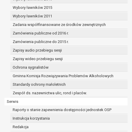
dane osobowe muszą być usunięte w
celu wywiązania się z obowiązku
Wybory ławników 2015
wynikającego z przepisów prawa;
Wybory ławników 2011
prawo do żądania ograniczenia
Zadania współfinansowane ze środków zewnętrznych
przetwarzania danych osobowych na
podstawie art. 18 RODO, w przypadku gdy:
Zamówienia publiczne od 2016 r.
osoba, której dane dotyczą
Zamówienia publiczne do 2015 r.
kwestionuje prawidłowość danych
Zapisy audio przebiegu sesji
osobowych – na okres pozwalający
administratorowi sprawdzić
Zapisy wideo przebiegu sesji
prawidłowość tych danych,
Ochrona sygnalistów
przetwarzanie danych jest niezgodne
Gminna Komisja Rozwiązywania Problemów Alkoholowych
z prawem, a osoba, której dane
Standardy ochrony małoletnich
dotyczą, sprzeciwia się usunięciu
danych, żądając w zamian ich
Zespół ds. nazewnictwa ulic, rond i placów.
ograniczenia,
Serwis
administrator nie potrzebuje już
Raporty o stanie zapewnienia dostępności jednostek OSP
danych dla swoich celów, ale osoba,
której dane dotyczą, potrzebuje ich do
Instrukcja korzystania
ustalenia, obrony lub dochodzenia
Redakcja
roszczeń,