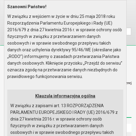
Szanowni Państwo!
Home
Organy
Rada Miejska
VIII kadencja Rady Miejskiej
Sesje Rady Miejskiej
II sesja Rady - 13.12.2018
W związku z wejściem w życie w dniu 25 maja 2018 roku
Rozporządzenia Parlamentu Europejskiego i Rady (UE)
Wyszukaj na stronie:
A
A
A
2016/679 z dnia 27 kwietnia 2016 r. w sprawie ochrony osób
fizycznych w związku z przetwarzaniem danych
osobowych i w sprawie swobodnego przepływu takich
danych oraz uchylenia dyrektywy 95/46/WE (określane jako
Biuletyn Informacji Publicznej
„RODO”) informujemy o zasadach przetwarzania Państwa
Urząd Miasta i Gminy w Gryfinie
danych osobowych. Kliknięcie przycisku „Przejdź do serwisu”
oznacza zgodę na przetwarzanie danych niezbędnych do
prawidłowego funkcjonowania serwisu.
Klauzula informacyjna ogólna
Strona główna
Mapa serwisu
Aktualności
W związku z zapisami art. 13 ROZPORZĄDZENIA
Redakcja
Instrukcja korzystania
Dostępność
PARLAMENTU EUROPEJSKIEGO I RADY (UE) 2016/679 z
dnia 27 kwietnia 2016 r. w sprawie ochrony osób
fizycznych w związku z przetwarzaniem danych
Strona główna
osobowych i w sprawie swobodnego przepływu takich