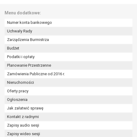
wykonania zadania realizowanego w
interesie publicznym lub w ramach
Menu dodatkowe:
sprawowania władzy publicznej
powierzonej administratorowi bądź
Numer konta bankowego
niezbędność przetwarzania do celów
Uchwały Rady
wynikających z prawnie
Zarządzenia Burmistrza
uzasadnionych interesów
Budżet
realizowanych przez administratora
lub przez stronę trzecią.
Podatki i opłaty
Z przyczyn związanych z Pani/Pana
Planowanie Przestrzenne
szczególną sytuacją. W razie wniesienia
Zamówienia Publiczne od 2016 r.
sprzeciwu, administrator nie może już
Nieruchomości
przetwarzać tych danych osobowych, chyba
że wykaże on istnienie ważnych prawnie
Oferty pracy
uzasadnionych podstaw do przetwarzania,
Ogłoszenia
nadrzędnych wobec interesów, praw i
Jak załatwić sprawę
wolności osoby, której dane dotyczą, lub
podstaw do ustalenia, dochodzenia lub
Kontakt z radnymi
obrony roszczeń.
Zapisy audio sesji
Zapisy wideo sesji