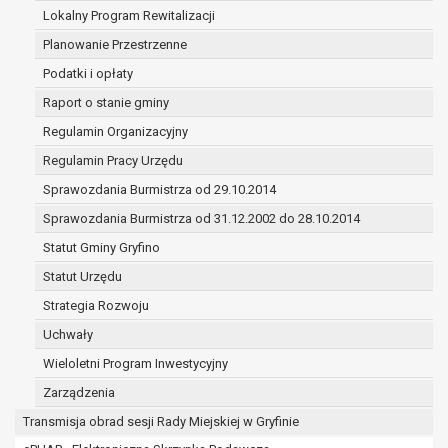
(merytorycznych), a także obowiązków i
Lokalny Program Rewitalizacji
zadań zleconych przez instytucje
Planowanie Przestrzenne
nadrzędne wobec Gminy;
Podatki i opłaty
zawarcia i realizacji umów;
ochrony żywotnych interesów osoby, której
Raport o stanie gminy
dane dotyczą, lub innej osoby fizycznej;
Regulamin Organizacyjny
wykonania zadania realizowanego w
Regulamin Pracy Urzędu
interesie publicznym lub w ramach
sprawowania władzy publicznej
Sprawozdania Burmistrza od 29.10.2014
powierzonej administratorowi;
Sprawozdania Burmistrza od 31.12.2002 do 28.10.2014
w pozostałych przypadkach dane osobowe
Statut Gminy Gryfino
przetwarzane są wyłącznie na podstawie
wcześniej udzielonej zgody w zakresie i celu
Statut Urzędu
określonym w treści zgody.
Strategia Rozwoju
W związku z przetwarzaniem danych w celu
Uchwały
wskazanym w pkt. 3, dane osobowe mogą być
udostępniane innym upoważnionym odbiorcom lub
Wieloletni Program Inwestycyjny
kategoriom odbiorców danych osobowych.
Zarządzenia
Odbiorcami mogą być:
Transmisja obrad sesji Rady Miejskiej w Gryfinie
podmioty, które przetwarzają dane