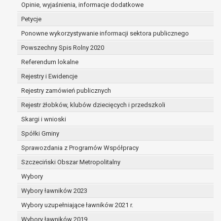
dane są nieprawidłowe lub
Opinie, wyjaśnienia, informacje dodatkowe
niekompletne;
Petycje
prawo do żądania usunięcia danych
Ponowne wykorzystywanie informacji sektora publicznego
osobowych (tzw. prawo do bycia
Powszechny Spis Rolny 2020
zapomnianym) na podstawie art. 17 RODO,
w przypadku gdy:
Referendum lokalne
dane nie są już niezbędne do celów,
Rejestry i Ewidencje
dla których były zebrane lub w inny
Rejestry zamówień publicznych
sposób przetwarzane,
osoba, której dane dotyczą, wniosła
Rejestr żłobków, klubów dziecięcych i przedszkoli
sprzeciw wobec przetwarzania
Skargi i wnioski
danych osobowych,
Spółki Gminy
osoba, której dane dotyczą wycofała
zgodę na przetwarzanie danych
Sprawozdania z Programów Współpracy
osobowych, która jest podstawą
Szczeciński Obszar Metropolitalny
przetwarzania danych i nie ma innej
Wybory
podstawy prawnej przetwarzania
danych,
Wybory ławników 2023
dane osobowe przetwarzane są
Wybory uzupełniające ławników 2021 r.
niezgodnie z prawem,
Wybory ławników 2019