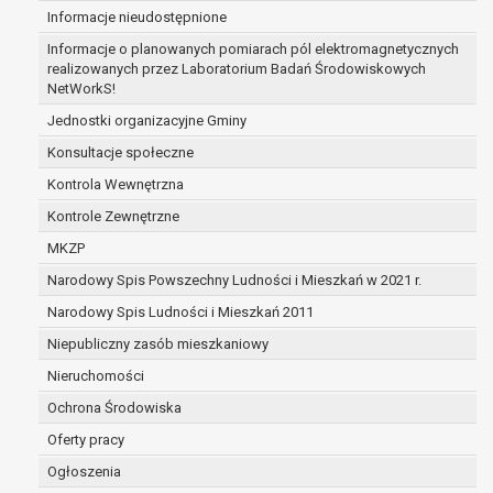
Informacje nieudostępnione
zabezpieczenia ewentualnych roszczeń, a w
przypadku wyrażenia zgody na przetwarzanie
Informacje o planowanych pomiarach pól elektromagnetycznych
danych po zakończeniu i rozliczeniu umowy, do
realizowanych przez Laboratorium Badań Środowiskowych
NetWorkS!
czasu wycofania tej zgody.
Ponadto w przypadku umów o dofinansowanie
Jednostki organizacyjne Gminy
dane osobowe od momentu pozyskania
Konsultacje społeczne
przechowywane są przez okres wynikający z
Kontrola Wewnętrzna
umowy o dofinansowanie zawartej między
beneficjentem a określoną instytucją, trwałości
Kontrole Zewnętrzne
danego projektu i konieczności zachowania
MKZP
dokumentacji projektu do celów kontrolnych.
Narodowy Spis Powszechny Ludności i Mieszkań w 2021 r.
W związku z przetwarzaniem przez
administratora danych osobowych przysługuje
Narodowy Spis Ludności i Mieszkań 2011
Pani/Panu:
Niepubliczny zasób mieszkaniowy
prawo dostępu do treści danych oraz
Nieruchomości
otrzymywania ich kopii na podstawie art. 15
RODO;
Ochrona Środowiska
prawo do żądania sprostowania danych na
Oferty pracy
podstawie art. 16 RODO,
Ogłoszenia
w przypadku gdy: