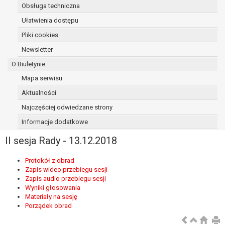
Obsługa techniczna
osoba, której dane dotyczą, wniosła
sprzeciw wobec przetwarzania
Ułatwienia dostępu
danych - do czasu ustalenia czy
Pliki cookies
prawnie uzasadnione podstawy po
Newsletter
stronie administratora są nadrzędne
wobec podstawy sprzeciwu;
O Biuletynie
prawo do przenoszenia danych na
Mapa serwisu
podstawie art. 20 RODO, w przypadku gdy
Aktualności
łącznie spełnione są następujące przesłanki:
przetwarzanie danych odbywa się na
Najczęściej odwiedzane strony
podstawie umowy zawartej z osobą,
Informacje dodatkowe
której dane dotyczą lub na podstawie
II sesja Rady - 13.12.2018
zgody wyrażonej przez tą osobę,
przetwarzanie odbywa się w sposób
Protokół z obrad
zautomatyzowany;
Zapis wideo przebiegu sesji
prawo sprzeciwu wobec przetwarzania
Zapis audio przebiegu sesji
danych na podstawie art. 21 RODO, wobec
Wyniki głosowania
przetwarzania danych osobowych, którego
Materiały na sesję
Porządek obrad
podstawą prawną jest:
niezbędność przetwarzania do