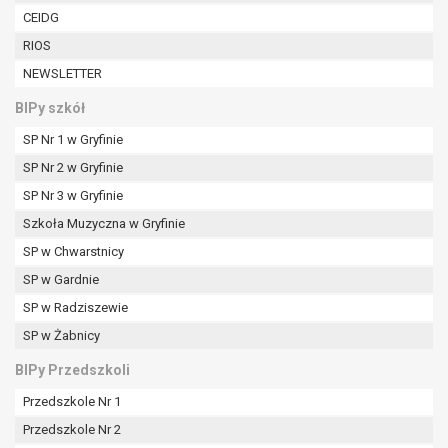
W przypadku gdy przetwarzanie danych
CEIDG
osobowych odbywa się na podstawie zgody osoby
RIOS
na przetwarzanie danych osobowych (art. 6 ust. 1
NEWSLETTER
lit a RODO), przysługuje Pani/Panu prawo do
cofnięcia tej zgody w dowolnym momencie.
BIPy szkół
Cofnięcie to nie ma wpływu na zgodność
SP Nr 1 w Gryfinie
przetwarzania, którego dokonano na podstawie
zgody przed jej cofnięciem.
SP Nr 2 w Gryfinie
Przysługuje Pani/Panu prawo wniesienia skargi do
SP Nr 3 w Gryfinie
organu nadzorczego na niezgodne z prawem
Szkoła Muzyczna w Gryfinie
przetwarzanie Pani/Pana danych osobowych
przez administratora.
SP w Chwarstnicy
Organem właściwym do wniesienia skargi jest
SP w Gardnie
Prezes Urzędu Ochrony Danych Osobowych.
SP w Radziszewie
W zależności od sfery, w której przetwarzane są
SP w Żabnicy
dane osobowe, podanie danych osobowych jest
dobrowolne albo jest wymogiem ustawowym lub
BIPy Przedszkoli
umownym.
Przedszkole Nr 1
Pani/Pana dane nie będą poddawane
zautomatyzowanemu podejmowaniu decyzji, w
Przedszkole Nr 2