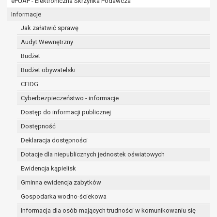
ePUAP - Elektroniczna Skrzynka Podawcza
osobowe w imieniu administratora na
podstawie zawartej z nim umowy
Informacje
powierzenia przetwarzania danych
Jak załatwić sprawę
osobowych;
Audyt Wewnętrzny
podmioty upoważnione do odbioru danych
osobowych na podstawie odpowiednich
Budżet
przepisów prawa.
Budżet obywatelski
Pani/Pana dane osobowe będą przetwarzane
CEIDG
przez okres niezbędny do realizacji celu dla jakiego
zostały zebrane oraz zgodnie z terminami
Cyberbezpieczeństwo - informacje
archiwizacji określonymi przez przepisy prawa
Dostęp do informacji publicznej
powszechnie obowiązującego.
Dostępność
W przypadku, gdy dane osobowe przetwarzane są
na podstawie zgody osoby, której dane dotyczą
Deklaracja dostępności
przetwarzanie odbywa się do czasu wycofania tej
Dotacje dla niepublicznych jednostek oświatowych
zgody.
Ewidencja kąpielisk
W przypadku, gdy dane osobowe przetwarzane są
Gminna ewidencja zabytków
w celu zawarcia i realizacji umowy przetwarzanie
odbywa się przez okres niezbędny do realizacji
Gospodarka wodno-ściekowa
zawartej umowy, a po tym czasie w zakresie
Informacja dla osób mających trudności w komunikowaniu się
wymaganym przez przepisy prawa lub dla