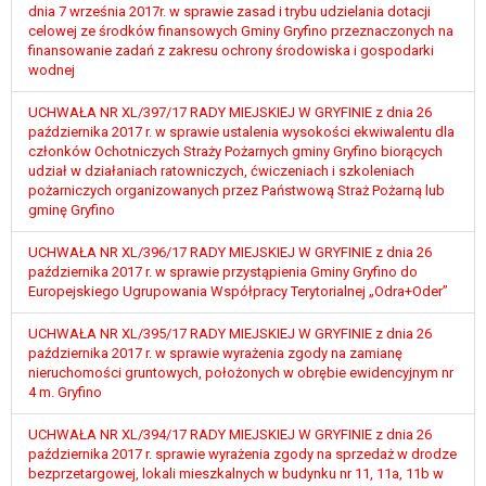
W przypadku gdy przetwarzanie danych
dnia 7 września 2017r. w sprawie zasad i trybu udzielania dotacji
celowej ze środków finansowych Gminy Gryfino przeznaczonych na
osobowych odbywa się na podstawie zgody osoby
finansowanie zadań z zakresu ochrony środowiska i gospodarki
na przetwarzanie danych osobowych (art. 6 ust. 1
wodnej
lit a RODO), przysługuje Pani/Panu prawo do
cofnięcia tej zgody w dowolnym momencie.
UCHWAŁA NR XL/397/17 RADY MIEJSKIEJ W GRYFINIE z dnia 26
Cofnięcie to nie ma wpływu na zgodność
października 2017 r. w sprawie ustalenia wysokości ekwiwalentu dla
członków Ochotniczych Straży Pożarnych gminy Gryfino biorących
przetwarzania, którego dokonano na podstawie
udział w działaniach ratowniczych, ćwiczeniach i szkoleniach
zgody przed jej cofnięciem.
pożarniczych organizowanych przez Państwową Straż Pożarną lub
Przysługuje Pani/Panu prawo wniesienia skargi do
gminę Gryfino
organu nadzorczego na niezgodne z prawem
przetwarzanie Pani/Pana danych osobowych
UCHWAŁA NR XL/396/17 RADY MIEJSKIEJ W GRYFINIE z dnia 26
października 2017 r. w sprawie przystąpienia Gminy Gryfino do
przez administratora.
Europejskiego Ugrupowania Współpracy Terytorialnej „Odra+Oder”
Organem właściwym do wniesienia skargi jest
Prezes Urzędu Ochrony Danych Osobowych.
UCHWAŁA NR XL/395/17 RADY MIEJSKIEJ W GRYFINIE z dnia 26
W zależności od sfery, w której przetwarzane są
października 2017 r. w sprawie wyrażenia zgody na zamianę
dane osobowe, podanie danych osobowych jest
nieruchomości gruntowych, położonych w obrębie ewidencyjnym nr
dobrowolne albo jest wymogiem ustawowym lub
4 m. Gryfino
umownym.
UCHWAŁA NR XL/394/17 RADY MIEJSKIEJ W GRYFINIE z dnia 26
Pani/Pana dane nie będą poddawane
października 2017 r. sprawie wyrażenia zgody na sprzedaż w drodze
zautomatyzowanemu podejmowaniu decyzji, w
bezprzetargowej, lokali mieszkalnych w budynku nr 11, 11a, 11b w