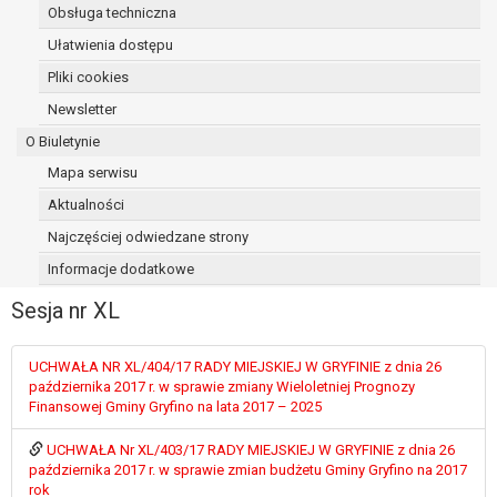
Obsługa techniczna
osoba, której dane dotyczą, wniosła
sprzeciw wobec przetwarzania
Ułatwienia dostępu
danych - do czasu ustalenia czy
Pliki cookies
prawnie uzasadnione podstawy po
Newsletter
stronie administratora są nadrzędne
wobec podstawy sprzeciwu;
O Biuletynie
prawo do przenoszenia danych na
Mapa serwisu
podstawie art. 20 RODO, w przypadku gdy
Aktualności
łącznie spełnione są następujące przesłanki:
przetwarzanie danych odbywa się na
Najczęściej odwiedzane strony
podstawie umowy zawartej z osobą,
Informacje dodatkowe
której dane dotyczą lub na podstawie
Sesja nr XL
zgody wyrażonej przez tą osobę,
przetwarzanie odbywa się w sposób
zautomatyzowany;
UCHWAŁA NR XL/404/17 RADY MIEJSKIEJ W GRYFINIE z dnia 26
prawo sprzeciwu wobec przetwarzania
października 2017 r. w sprawie zmiany Wieloletniej Prognozy
Finansowej Gminy Gryfino na lata 2017 – 2025
danych na podstawie art. 21 RODO, wobec
przetwarzania danych osobowych, którego
UCHWAŁA Nr XL/403/17 RADY MIEJSKIEJ W GRYFINIE z dnia 26
podstawą prawną jest:
października 2017 r. w sprawie zmian budżetu Gminy Gryfino na 2017
niezbędność przetwarzania do
rok