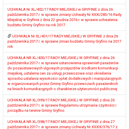
wykonania zadania realizowanego w
interesie publicznym lub w ramach
UCHWAŁA Nr XL/402/17 RADY MIEJSKIEJ w GRYFINIE z dnia 26
października 2017 r. w sprawie zmiany Uchwały Nr XXXI/283/16 Rady
sprawowania władzy publicznej
Miejskiej w Gryfinie z dnia 22 grudnia 2016 r. w sprawie uchwalenia
powierzonej administratorowi bądź
budżetu Gminy Gryfino na rok 2017
niezbędność przetwarzania do celów
wynikających z prawnie
UCHWAŁA Nr XL/401/17 RADY MIEJSKIEJ W GRYFINIE z dnia 26
uzasadnionych interesów
października 2017 r. w sprawie zmian budżetu Gminy Gryfino na 2017
realizowanych przez administratora
rok
lub przez stronę trzecią.
UCHWAŁA NR XL/400/17 RADY MIEJSKIEJ W GRYFINIE z dnia 26
Z przyczyn związanych z Pani/Pana
października 2017 r. w sprawie ustanowienia uprawnień pasażerów
szczególną sytuacją. W razie wniesienia
do pozaustawowych ulgowych przejazdów środkami komunikacji
sprzeciwu, administrator nie może już
miejskiej, ustalenia cen za usługi przewozowe oraz określenia
przetwarzać tych danych osobowych, chyba
sposobu ustalania wysokości opłat dodatkowych i manipulacyjnych
w organizowanych przez Gminę Gryfino przewozach pasażerskich
że wykaże on istnienie ważnych prawnie
na liniach komunikacyjnych o charakterze użyteczności publicznej
uzasadnionych podstaw do przetwarzania,
nadrzędnych wobec interesów, praw i
UCHWAŁA NR XL/399/17 RADY MIEJSKIEJ W GRYFINIE z dnia 26
wolności osoby, której dane dotyczą, lub
października 2017 r. w sprawie Regulaminu utrzymania czystości i
podstaw do ustalenia, dochodzenia lub
porządku na terenie Gminy Gryfino
obrony roszczeń.
UCHWAŁA NR XL/398/17 RADY MIEJSKIEJ W GRYFINIE z dnia 27
października 2017 r. w sprawie zmiany Uchwały Nr XXXIX/376/17 z