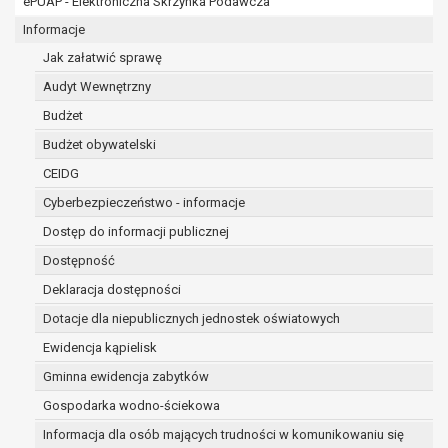
ePUAP - Elektroniczna Skrzynka Podawcza
osobowe w imieniu administratora na
podstawie zawartej z nim umowy
Informacje
powierzenia przetwarzania danych
Jak załatwić sprawę
osobowych;
Audyt Wewnętrzny
podmioty upoważnione do odbioru danych
osobowych na podstawie odpowiednich
Budżet
przepisów prawa.
Budżet obywatelski
Pani/Pana dane osobowe będą przetwarzane
CEIDG
przez okres niezbędny do realizacji celu dla jakiego
zostały zebrane oraz zgodnie z terminami
Cyberbezpieczeństwo - informacje
archiwizacji określonymi przez przepisy prawa
Dostęp do informacji publicznej
powszechnie obowiązującego.
Dostępność
W przypadku, gdy dane osobowe przetwarzane są
na podstawie zgody osoby, której dane dotyczą
Deklaracja dostępności
przetwarzanie odbywa się do czasu wycofania tej
Dotacje dla niepublicznych jednostek oświatowych
zgody.
Ewidencja kąpielisk
W przypadku, gdy dane osobowe przetwarzane są
Gminna ewidencja zabytków
w celu zawarcia i realizacji umowy przetwarzanie
odbywa się przez okres niezbędny do realizacji
Gospodarka wodno-ściekowa
zawartej umowy, a po tym czasie w zakresie
Informacja dla osób mających trudności w komunikowaniu się
wymaganym przez przepisy prawa lub dla