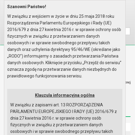
Szanowni Państwo!
Home
Prawo lokalne
Uchwały
Uchwały podjęte w roku 2017
Sesja nr XL
W związku z wejściem w życie w dniu 25 maja 2018 roku
Rozporządzenia Parlamentu Europejskiego i Rady (UE)
Wyszukaj na stronie:
A
A
A
2016/679 z dnia 27 kwietnia 2016 r. w sprawie ochrony osób
fizycznych w związku z przetwarzaniem danych
osobowych i w sprawie swobodnego przepływu takich
danych oraz uchylenia dyrektywy 95/46/WE (określane jako
Biuletyn Informacji Publicznej
„RODO”) informujemy o zasadach przetwarzania Państwa
Urząd Miasta i Gminy w Gryfinie
danych osobowych. Kliknięcie przycisku „Przejdź do serwisu”
oznacza zgodę na przetwarzanie danych niezbędnych do
prawidłowego funkcjonowania serwisu.
Klauzula informacyjna ogólna
Strona główna
Mapa serwisu
Aktualności
W związku z zapisami art. 13 ROZPORZĄDZENIA
Redakcja
Instrukcja korzystania
Dostępność
PARLAMENTU EUROPEJSKIEGO I RADY (UE) 2016/679 z
dnia 27 kwietnia 2016 r. w sprawie ochrony osób
fizycznych w związku z przetwarzaniem danych
Strona główna
osobowych i w sprawie swobodnego przepływu takich