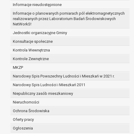
Informacje nieudostępnione
zabezpieczenia ewentualnych roszczeń, a w
przypadku wyrażenia zgody na przetwarzanie
Informacje o planowanych pomiarach pól elektromagnetycznych
danych po zakończeniu i rozliczeniu umowy, do
realizowanych przez Laboratorium Badań Środowiskowych
NetWorkS!
czasu wycofania tej zgody.
Ponadto w przypadku umów o dofinansowanie
Jednostki organizacyjne Gminy
dane osobowe od momentu pozyskania
Konsultacje społeczne
przechowywane są przez okres wynikający z
Kontrola Wewnętrzna
umowy o dofinansowanie zawartej między
beneficjentem a określoną instytucją, trwałości
Kontrole Zewnętrzne
danego projektu i konieczności zachowania
MKZP
dokumentacji projektu do celów kontrolnych.
Narodowy Spis Powszechny Ludności i Mieszkań w 2021 r.
W związku z przetwarzaniem przez
administratora danych osobowych przysługuje
Narodowy Spis Ludności i Mieszkań 2011
Pani/Panu:
Niepubliczny zasób mieszkaniowy
prawo dostępu do treści danych oraz
Nieruchomości
otrzymywania ich kopii na podstawie art. 15
RODO;
Ochrona Środowiska
prawo do żądania sprostowania danych na
Oferty pracy
podstawie art. 16 RODO,
Ogłoszenia
w przypadku gdy: