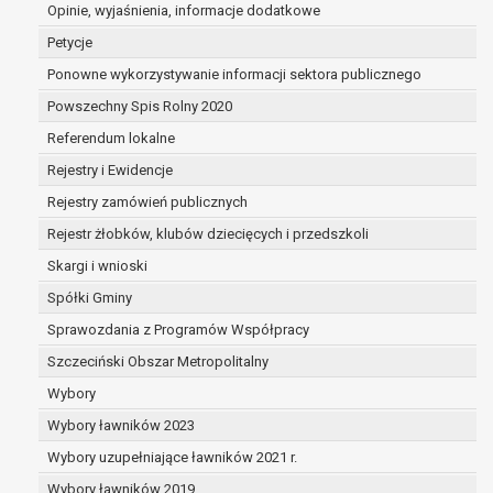
dane są nieprawidłowe lub
Opinie, wyjaśnienia, informacje dodatkowe
niekompletne;
Petycje
prawo do żądania usunięcia danych
Ponowne wykorzystywanie informacji sektora publicznego
osobowych (tzw. prawo do bycia
Powszechny Spis Rolny 2020
zapomnianym) na podstawie art. 17 RODO,
w przypadku gdy:
Referendum lokalne
dane nie są już niezbędne do celów,
Rejestry i Ewidencje
dla których były zebrane lub w inny
Rejestry zamówień publicznych
sposób przetwarzane,
osoba, której dane dotyczą, wniosła
Rejestr żłobków, klubów dziecięcych i przedszkoli
sprzeciw wobec przetwarzania
Skargi i wnioski
danych osobowych,
Spółki Gminy
osoba, której dane dotyczą wycofała
zgodę na przetwarzanie danych
Sprawozdania z Programów Współpracy
osobowych, która jest podstawą
Szczeciński Obszar Metropolitalny
przetwarzania danych i nie ma innej
Wybory
podstawy prawnej przetwarzania
danych,
Wybory ławników 2023
dane osobowe przetwarzane są
Wybory uzupełniające ławników 2021 r.
niezgodnie z prawem,
Wybory ławników 2019