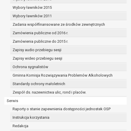
dane osobowe muszą być usunięte w
celu wywiązania się z obowiązku
Wybory ławników 2015
wynikającego z przepisów prawa;
Wybory ławników 2011
prawo do żądania ograniczenia
Zadania współfinansowane ze środków zewnętrznych
przetwarzania danych osobowych na
podstawie art. 18 RODO, w przypadku gdy:
Zamówienia publiczne od 2016 r.
osoba, której dane dotyczą
Zamówienia publiczne do 2015 r.
kwestionuje prawidłowość danych
Zapisy audio przebiegu sesji
osobowych – na okres pozwalający
administratorowi sprawdzić
Zapisy wideo przebiegu sesji
prawidłowość tych danych,
Ochrona sygnalistów
przetwarzanie danych jest niezgodne
Gminna Komisja Rozwiązywania Problemów Alkoholowych
z prawem, a osoba, której dane
Standardy ochrony małoletnich
dotyczą, sprzeciwia się usunięciu
danych, żądając w zamian ich
Zespół ds. nazewnictwa ulic, rond i placów.
ograniczenia,
Serwis
administrator nie potrzebuje już
Raporty o stanie zapewnienia dostępności jednostek OSP
danych dla swoich celów, ale osoba,
której dane dotyczą, potrzebuje ich do
Instrukcja korzystania
ustalenia, obrony lub dochodzenia
Redakcja
roszczeń,