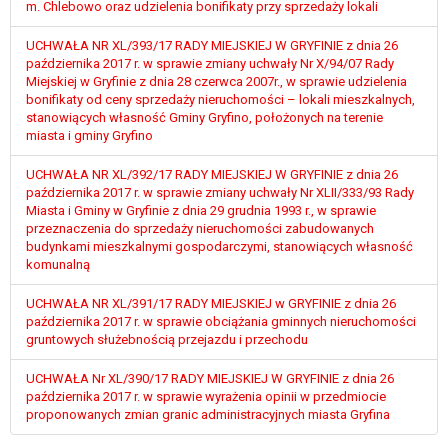
tym również profilowaniu.
m. Chlebowo oraz udzielenia bonifikaty przy sprzedaży lokali
UCHWAŁA NR XL/393/17 RADY MIEJSKIEJ W GRYFINIE z dnia 26
października 2017 r. w sprawie zmiany uchwały Nr X/94/07 Rady
Miejskiej w Gryfinie z dnia 28 czerwca 2007r., w sprawie udzielenia
bonifikaty od ceny sprzedaży nieruchomości – lokali mieszkalnych,
stanowiących własność Gminy Gryfino, położonych na terenie
miasta i gminy Gryfino
UCHWAŁA NR XL/392/17 RADY MIEJSKIEJ W GRYFINIE z dnia 26
października 2017 r. w sprawie zmiany uchwały Nr XLII/333/93 Rady
Miasta i Gminy w Gryfinie z dnia 29 grudnia 1993 r., w sprawie
przeznaczenia do sprzedaży nieruchomości zabudowanych
budynkami mieszkalnymi gospodarczymi, stanowiących własność
komunalną
UCHWAŁA NR XL/391/17 RADY MIEJSKIEJ w GRYFINIE z dnia 26
października 2017 r. w sprawie obciążania gminnych nieruchomości
gruntowych służebnością przejazdu i przechodu
UCHWAŁA Nr XL/390/17 RADY MIEJSKIEJ W GRYFINIE z dnia 26
października 2017 r. w sprawie wyrażenia opinii w przedmiocie
proponowanych zmian granic administracyjnych miasta Gryfina