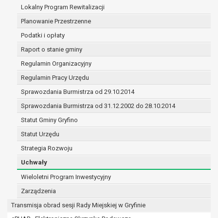
(merytorycznych), a także obowiązków i
Lokalny Program Rewitalizacji
zadań zleconych przez instytucje
Planowanie Przestrzenne
nadrzędne wobec Gminy;
Podatki i opłaty
zawarcia i realizacji umów;
ochrony żywotnych interesów osoby, której
Raport o stanie gminy
dane dotyczą, lub innej osoby fizycznej;
Regulamin Organizacyjny
wykonania zadania realizowanego w
Regulamin Pracy Urzędu
interesie publicznym lub w ramach
sprawowania władzy publicznej
Sprawozdania Burmistrza od 29.10.2014
powierzonej administratorowi;
Sprawozdania Burmistrza od 31.12.2002 do 28.10.2014
w pozostałych przypadkach dane osobowe
Statut Gminy Gryfino
przetwarzane są wyłącznie na podstawie
wcześniej udzielonej zgody w zakresie i celu
Statut Urzędu
określonym w treści zgody.
Strategia Rozwoju
W związku z przetwarzaniem danych w celu
Uchwały
wskazanym w pkt. 3, dane osobowe mogą być
udostępniane innym upoważnionym odbiorcom lub
Wieloletni Program Inwestycyjny
kategoriom odbiorców danych osobowych.
Zarządzenia
Odbiorcami mogą być:
Transmisja obrad sesji Rady Miejskiej w Gryfinie
podmioty, które przetwarzają dane