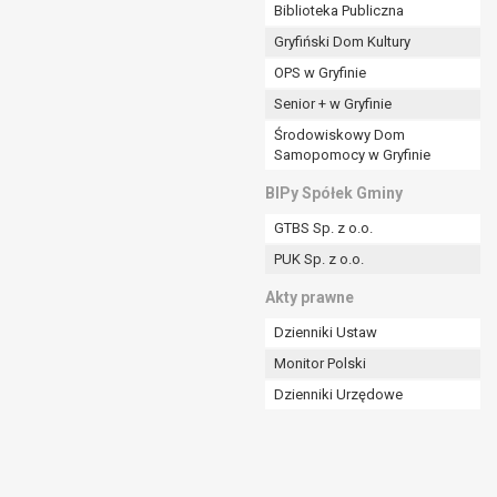
ania władzy publicznej powierzonej
Biblioteka Publiczna
Gryfiński Dom Kultury
stratora lub przez stronę trzecią.
OPS w Gryfinie
rzetwarzać tych danych osobowych, chyba że wykaże
osoby, której dane dotyczą, lub podstaw do
Senior + w Gryfinie
Środowiskowy Dom
Samopomocy w Gryfinie
art. 6 ust. 1 lit a RODO), przysługuje Pani/Panu
BIPy Spółek Gminy
no na podstawie zgody przed jej cofnięciem.
GTBS Sp. z o.o.
nych osobowych przez administratora.
PUK Sp. z o.o.
mogiem ustawowym lub umownym.
Akty prawne
Dzienniki Ustaw
Monitor Polski
Dzienniki Urzędowe