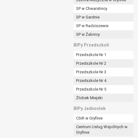
SP w Chwarstnicy
SP w Gardnie
padku gdy:
SP w Radziszewie
SP w Żabnicy
nia danych i nie ma innej podstawy prawnej
BIPy Przedszkoli
Przedszkole Nr 1
Przedszkole Nr 2
Przedszkole Nr 3
wi sprawdzić prawidłowość tych danych,
Przedszkole Nr 4
ądając w zamian ich ograniczenia,
Przedszkole Nr 5
enia, obrony lub dochodzenia roszczeń,
Żłobek Miejski
sadnione podstawy po stronie administratora są
BIPy Jednostek
i:
CSiR w Gryfinie
zgody wyrażonej przez tą osobę,
Centrum Usług Wspólnych w
órego podstawą prawną jest:
Gryfinie