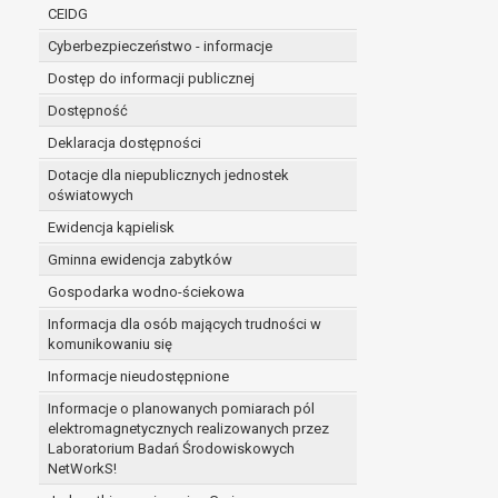
niezbędność przetwarzania do wykonania 
CEIDG
administratorowi bądź
Cyberbezpieczeństwo - informacje
niezbędność przetwarzania do celów wynik
Z przyczyn związanych z Pani/Pana szczególną s
Dostęp do informacji publicznej
on istnienie ważnych prawnie uzasadnionych pod
Dostępność
ustalenia, dochodzenia lub obrony roszczeń.
Deklaracja dostępności
Dotacje dla niepublicznych jednostek
W przypadku gdy przetwarzanie danych osobowych odby
oświatowych
prawo do cofnięcia tej zgody w dowolnym momencie. C
Ewidencja kąpielisk
Przysługuje Pani/Panu prawo wniesienia skargi do o
Gminna ewidencja zabytków
Organem właściwym do wniesienia skargi jest Prezes
W zależności od sfery, w której przetwarzane są da
Gospodarka wodno-ściekowa
Pani/Pana dane nie będą poddawane zautomatyzowane
Informacja dla osób mających trudności w
komunikowaniu się
Informacje nieudostępnione
Informacje o planowanych pomiarach pól
elektromagnetycznych realizowanych przez
Laboratorium Badań Środowiskowych
NetWorkS!