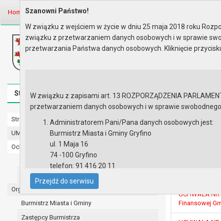
Szanowni Państwo!
Home
Prawo lokalne
Uchwały
Uchwały podjęte w roku 2017
Se
W związku z wejściem w życie w dniu 25 maja 2018 roku Rozpor
związku z przetwarzaniem danych osobowych i w sprawie swo
Biuletyn Informacji Publicznej
przetwarzania Państwa danych osobowych. Kliknięcie przycis
Urząd Miasta i Gminy w Gryfinie
Strona główna
Mapa serwisu
Aktualności
Redakcj
W związku z zapisami art. 13 ROZPORZĄDZENIA PARLAMENTU 
przetwarzaniem danych osobowych i w sprawie swobodnego prz
Strona główna
Sesja nr XX
Administratorem Pani/Pana danych osobowych jest:
UMiG - telefony wewnętrzne
Burmistrz Miasta i Gminy Gryfino
ul. 1 Maja 16
Ochrona danych osobowych
UCHWAŁA NR XX
74 -100 Gryfino
Rady Miejskiej
Urząd Miasta i Gminy w Gryfinie
telefon: 91 416 20 11
gruntowej prze
Straż Miejska
Gryfino
e-mail:
burmistrz@gryfino.pl
Przejdź do serwisu
Dane kontaktowe Inspektora Ochrony Danych:
Organy
UCHWAŁA NR XX
telefon: 91 416 20 11
Burmistrz Miasta i Gminy
Finansowej Gmi
e-mail:
iod@gryfino.pl
Zastępcy Burmistrza
Pani/Pana dane osobowe przetwarzane są zgodnie z o