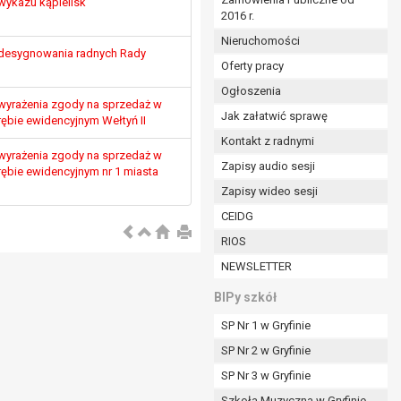
wykazu kąpielisk
2016 r.
ym (Dz.U. z 2017r., poz. 1875 ze zm.) oraz z
 wobec Gminy;
Nieruchomości
 desygnowania radnych Rady
Oferty pracy
Ogłoszenia
ministratorowi;
wyrażenia zgody na sprzedaż w
ie i celu określonym w treści zgody.
Jak załatwić sprawę
ębie ewidencyjnym Wełtyń II
m odbiorcom lub kategoriom odbiorców danych
Kontakt z radnymi
wyrażenia zgody na sprzedaż w
Zapisy audio sesji
ębie ewidencyjnym nr 1 miasta
ia przetwarzania danych osobowych;
Zapisy wideo sesji
e z terminami archiwizacji określonymi przez
CEIDG
RIOS
o czasu wycofania tej zgody.
NEWSLETTER
ezbędny do realizacji zawartej umowy, a po tym
ia zgody na przetwarzanie danych po zakończeniu i
BIPy szkół
SP Nr 1 w Gryfinie
jący z umowy o dofinansowanie zawartej między
SP Nr 2 w Gryfinie
ntrolnych.
SP Nr 3 w Gryfinie
Szkoła Muzyczna w Gryfinie