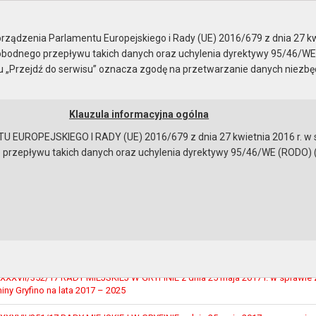
sja nr XXXVII
ządzenia Parlamentu Europejskiego i Rady (UE) 2016/679 z dnia 27 kw
bodnego przepływu takich danych oraz uchylenia dyrektywy 95/46/WE
ku „Przejdź do serwisu” oznacza zgodę na przetwarzanie danych niezb
Klauzula informacyjna ogólna
a
Instrukcja korzystania
Dostępność
EUROPEJSKIEGO I RADY (UE) 2016/679 z dnia 27 kwietnia 2016 r. w s
epływu takich danych oraz uchylenia dyrektywy 95/46/WE (RODO) (Dz.U
XVII
XVII/353/17 RADY MIEJSKIEJ W GRYFINIE z dnia 25 maja 2017 r. w sprawie z
 w Gryfinie z dnia 29 września 2016 r., w sprawie wyrażenia zgody na ustanow
jazdu i przechodu w działce gminnej, oznaczonej numerem 199/1, położonej 
XVII/352/17 RADY MIEJSKIEJ W GRYFINIE z dnia 25 maja 2017 r. w sprawie z
ny Gryfino na lata 2017 – 2025
bowiązującymi przepisami prawa w celu: