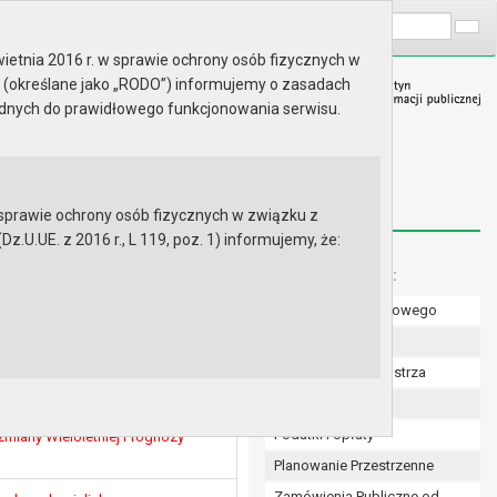
A
Wyszukaj na stronie:
A
A
ietnia 2016 r. w sprawie ochrony osób fizycznych w
 (określane jako „RODO”) informujemy o zasadach
ędnych do prawidłowego funkcjonowania serwisu.
prawie ochrony osób fizycznych w związku z
.UE. z 2016 r., L 119, poz. 1) informujemy, że:
Menu dodatkowe:
Numer konta bankowego
miany uchwały Nr XXVIII/249/16
Uchwały Rady
ienie odpłatnej służebności
Zarządzenia Burmistrza
w obrębie ewidencyjnym nr 5 m.
Budżet
Podatki i opłaty
miany Wieloletniej Prognozy
Planowanie Przestrzenne
Zamówienia Publiczne od