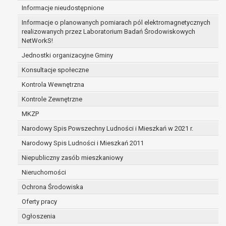
Informacje nieudostępnione
zabezpieczenia ewentualnych roszczeń, a w
przypadku wyrażenia zgody na przetwarzanie
Informacje o planowanych pomiarach pól elektromagnetycznych
danych po zakończeniu i rozliczeniu umowy, do
realizowanych przez Laboratorium Badań Środowiskowych
NetWorkS!
czasu wycofania tej zgody.
Ponadto w przypadku umów o dofinansowanie
Jednostki organizacyjne Gminy
dane osobowe od momentu pozyskania
Konsultacje społeczne
przechowywane są przez okres wynikający z
Kontrola Wewnętrzna
umowy o dofinansowanie zawartej między
beneficjentem a określoną instytucją, trwałości
Kontrole Zewnętrzne
danego projektu i konieczności zachowania
MKZP
dokumentacji projektu do celów kontrolnych.
Narodowy Spis Powszechny Ludności i Mieszkań w 2021 r.
W związku z przetwarzaniem przez
administratora danych osobowych przysługuje
Narodowy Spis Ludności i Mieszkań 2011
Pani/Panu:
Niepubliczny zasób mieszkaniowy
prawo dostępu do treści danych oraz
Nieruchomości
otrzymywania ich kopii na podstawie art. 15
RODO;
Ochrona Środowiska
prawo do żądania sprostowania danych na
Oferty pracy
podstawie art. 16 RODO,
Ogłoszenia
w przypadku gdy: