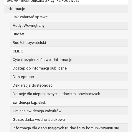
ePUAP - Elektroniczna Skrzynka Podawcza
osobowe w imieniu administratora na
podstawie zawartej z nim umowy
Informacje
powierzenia przetwarzania danych
Jak załatwić sprawę
osobowych;
Audyt Wewnętrzny
podmioty upoważnione do odbioru danych
osobowych na podstawie odpowiednich
Budżet
przepisów prawa.
Budżet obywatelski
Pani/Pana dane osobowe będą przetwarzane
CEIDG
przez okres niezbędny do realizacji celu dla jakiego
zostały zebrane oraz zgodnie z terminami
Cyberbezpieczeństwo - informacje
archiwizacji określonymi przez przepisy prawa
Dostęp do informacji publicznej
powszechnie obowiązującego.
Dostępność
W przypadku, gdy dane osobowe przetwarzane są
na podstawie zgody osoby, której dane dotyczą
Deklaracja dostępności
przetwarzanie odbywa się do czasu wycofania tej
Dotacje dla niepublicznych jednostek oświatowych
zgody.
Ewidencja kąpielisk
W przypadku, gdy dane osobowe przetwarzane są
Gminna ewidencja zabytków
w celu zawarcia i realizacji umowy przetwarzanie
odbywa się przez okres niezbędny do realizacji
Gospodarka wodno-ściekowa
zawartej umowy, a po tym czasie w zakresie
Informacja dla osób mających trudności w komunikowaniu się
wymaganym przez przepisy prawa lub dla