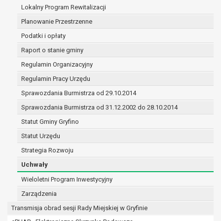
(merytorycznych), a także obowiązków i
Lokalny Program Rewitalizacji
zadań zleconych przez instytucje
Planowanie Przestrzenne
nadrzędne wobec Gminy;
Podatki i opłaty
zawarcia i realizacji umów;
ochrony żywotnych interesów osoby, której
Raport o stanie gminy
dane dotyczą, lub innej osoby fizycznej;
Regulamin Organizacyjny
wykonania zadania realizowanego w
Regulamin Pracy Urzędu
interesie publicznym lub w ramach
sprawowania władzy publicznej
Sprawozdania Burmistrza od 29.10.2014
powierzonej administratorowi;
Sprawozdania Burmistrza od 31.12.2002 do 28.10.2014
w pozostałych przypadkach dane osobowe
Statut Gminy Gryfino
przetwarzane są wyłącznie na podstawie
wcześniej udzielonej zgody w zakresie i celu
Statut Urzędu
określonym w treści zgody.
Strategia Rozwoju
W związku z przetwarzaniem danych w celu
Uchwały
wskazanym w pkt. 3, dane osobowe mogą być
udostępniane innym upoważnionym odbiorcom lub
Wieloletni Program Inwestycyjny
kategoriom odbiorców danych osobowych.
Zarządzenia
Odbiorcami mogą być:
Transmisja obrad sesji Rady Miejskiej w Gryfinie
podmioty, które przetwarzają dane