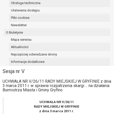
Obsługa techniczna
osoba, której dane dotyczą, wniosła
sprzeciw wobec przetwarzania
Ułatwienia dostępu
danych - do czasu ustalenia czy
Pliki cookies
prawnie uzasadnione podstawy po
Newsletter
stronie administratora są nadrzędne
wobec podstawy sprzeciwu;
O Biuletynie
prawo do przenoszenia danych na
Mapa serwisu
podstawie art. 20 RODO, w przypadku gdy
Aktualności
łącznie spełnione są następujące przesłanki:
przetwarzanie danych odbywa się na
Najczęściej odwiedzane strony
podstawie umowy zawartej z osobą,
Informacje dodatkowe
której dane dotyczą lub na podstawie
Sesja nr V
zgody wyrażonej przez tą osobę,
przetwarzanie odbywa się w sposób
UCHWAŁA NR V/26/11 RADY MIEJSKIEJ W GRYFINIE z dnia
zautomatyzowany;
3 marca 2011 r. w sprawie rozpatrzenia skargi ... na działania
prawo sprzeciwu wobec przetwarzania
Burmistrza Miasta i Gminy Gryfino
danych na podstawie art. 21 RODO, wobec
przetwarzania danych osobowych, którego
UCHWAŁA NR V/26/11
podstawą prawną jest:
RADY MIEJSKIEJ W GRYFINIE
niezbędność przetwarzania do
z dnia 3 marca 2011 r.