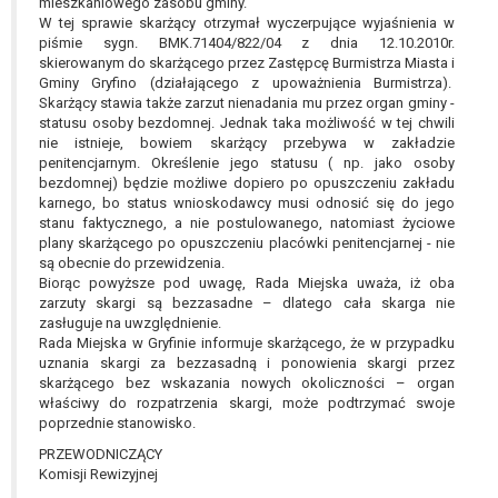
tym również profilowaniu.
mieszkaniowego zasobu gminy.
W tej sprawie skarżący otrzymał wyczerpujące wyjaśnienia w
piśmie sygn. BMK.71404/822/04 z dnia 12.10.2010r.
skierowanym do skarżącego przez Zastępcę Burmistrza Miasta i
Gminy Gryfino (działającego z upoważnienia Burmistrza).
Skarżący stawia także zarzut nienadania mu przez organ gminy -
statusu osoby bezdomnej. Jednak taka możliwość w tej chwili
nie istnieje, bowiem skarżący przebywa w zakładzie
penitencjarnym. Określenie jego statusu ( np. jako osoby
bezdomnej) będzie możliwe dopiero po opuszczeniu zakładu
karnego, bo status wnioskodawcy musi odnosić się do jego
stanu faktycznego, a nie postulowanego, natomiast życiowe
plany skarżącego po opuszczeniu placówki penitencjarnej - nie
są obecnie do przewidzenia.
Biorąc powyższe pod uwagę, Rada Miejska uważa, iż oba
zarzuty skargi są bezzasadne – dlatego cała skarga nie
zasługuje na uwzględnienie.
Rada Miejska w Gryfinie informuje skarżącego, że w przypadku
uznania skargi za bezzasadną i ponowienia skargi przez
skarżącego bez wskazania nowych okoliczności – organ
właściwy do rozpatrzenia skargi, może podtrzymać swoje
poprzednie stanowisko.
PRZEWODNICZĄCY
Komisji Rewizyjnej