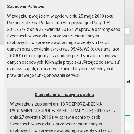
Szanowni Państwo!
Home
Prawo lokalne
Uchwały
Uchwały podjęte w roku 2011
Sesja nr V
W związku z wejściem w życie w dniu 25 maja 2018 roku
Rozporządzenia Parlamentu Europejskiego i Rady (UE)
Wyszukaj na stronie:
A
A
A
2016/679 z dnia 27 kwietnia 2016 r. w sprawie ochrony osób
fizycznych w związku z przetwarzaniem danych
osobowych i w sprawie swobodnego przepływu takich
danych oraz uchylenia dyrektywy 95/46/WE (określane jako
Biuletyn Informacji Publicznej
„RODO”) informujemy o zasadach przetwarzania Państwa
Urząd Miasta i Gminy w Gryfinie
danych osobowych. Kliknięcie przycisku „Przejdź do serwisu”
oznacza zgodę na przetwarzanie danych niezbędnych do
prawidłowego funkcjonowania serwisu.
Klauzula informacyjna ogólna
Strona główna
Mapa serwisu
Aktualności
W związku z zapisami art. 13 ROZPORZĄDZENIA
Redakcja
Instrukcja korzystania
Dostępność
PARLAMENTU EUROPEJSKIEGO I RADY (UE) 2016/679 z
dnia 27 kwietnia 2016 r. w sprawie ochrony osób
fizycznych w związku z przetwarzaniem danych
Strona główna
osobowych i w sprawie swobodnego przepływu takich