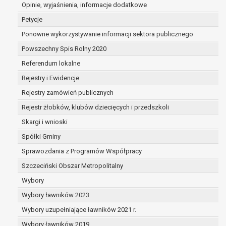
dane są nieprawidłowe lub
Opinie, wyjaśnienia, informacje dodatkowe
niekompletne;
Petycje
prawo do żądania usunięcia danych
Ponowne wykorzystywanie informacji sektora publicznego
osobowych (tzw. prawo do bycia
Powszechny Spis Rolny 2020
zapomnianym) na podstawie art. 17 RODO,
w przypadku gdy:
Referendum lokalne
dane nie są już niezbędne do celów,
Rejestry i Ewidencje
dla których były zebrane lub w inny
Rejestry zamówień publicznych
sposób przetwarzane,
osoba, której dane dotyczą, wniosła
Rejestr żłobków, klubów dziecięcych i przedszkoli
sprzeciw wobec przetwarzania
Skargi i wnioski
danych osobowych,
Spółki Gminy
osoba, której dane dotyczą wycofała
zgodę na przetwarzanie danych
Sprawozdania z Programów Współpracy
osobowych, która jest podstawą
Szczeciński Obszar Metropolitalny
przetwarzania danych i nie ma innej
Wybory
podstawy prawnej przetwarzania
danych,
Wybory ławników 2023
dane osobowe przetwarzane są
Wybory uzupełniające ławników 2021 r.
niezgodnie z prawem,
Wybory ławników 2019