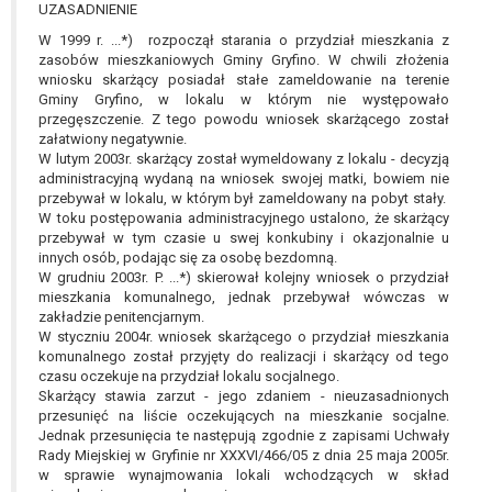
UZASADNIENIE
W przypadku gdy przetwarzanie danych
osobowych odbywa się na podstawie zgody osoby
W 1999 r. ...*) rozpoczął starania o przydział mieszkania z
na przetwarzanie danych osobowych (art. 6 ust. 1
zasobów mieszkaniowych Gminy Gryfino. W chwili złożenia
wniosku skarżący posiadał stałe zameldowanie na terenie
lit a RODO), przysługuje Pani/Panu prawo do
Gminy Gryfino, w lokalu w którym nie występowało
cofnięcia tej zgody w dowolnym momencie.
przegęszczenie. Z tego powodu wniosek skarżącego został
Cofnięcie to nie ma wpływu na zgodność
załatwiony negatywnie.
przetwarzania, którego dokonano na podstawie
W lutym 2003r. skarżący został wymeldowany z lokalu - decyzją
administracyjną wydaną na wniosek swojej matki, bowiem nie
zgody przed jej cofnięciem.
przebywał w lokalu, w którym był zameldowany na pobyt stały.
Przysługuje Pani/Panu prawo wniesienia skargi do
W toku postępowania administracyjnego ustalono, że skarżący
organu nadzorczego na niezgodne z prawem
przebywał w tym czasie u swej konkubiny i okazjonalnie u
przetwarzanie Pani/Pana danych osobowych
innych osób, podając się za osobę bezdomną.
przez administratora.
W grudniu 2003r. P. ...*) skierował kolejny wniosek o przydział
mieszkania komunalnego, jednak przebywał wówczas w
Organem właściwym do wniesienia skargi jest
zakładzie penitencjarnym.
Prezes Urzędu Ochrony Danych Osobowych.
W styczniu 2004r. wniosek skarżącego o przydział mieszkania
W zależności od sfery, w której przetwarzane są
komunalnego został przyjęty do realizacji i skarżący od tego
dane osobowe, podanie danych osobowych jest
czasu oczekuje na przydział lokalu socjalnego.
Skarżący stawia zarzut - jego zdaniem - nieuzasadnionych
dobrowolne albo jest wymogiem ustawowym lub
przesunięć na liście oczekujących na mieszkanie socjalne.
umownym.
Jednak przesunięcia te następują zgodnie z zapisami Uchwały
Pani/Pana dane nie będą poddawane
Rady Miejskiej w Gryfinie nr XXXVI/466/05 z dnia 25 maja 2005r.
zautomatyzowanemu podejmowaniu decyzji, w
w sprawie wynajmowania lokali wchodzących w skład