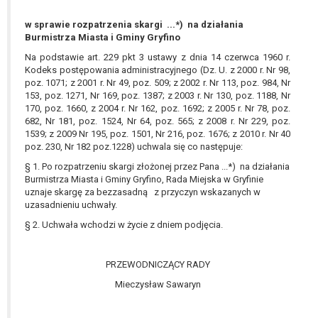
wykonania zadania realizowanego w
interesie publicznym lub w ramach
w sprawie rozpatrzenia skargi ...*) na działania
sprawowania władzy publicznej
Burmistrza Miasta i Gminy Gryfino
powierzonej administratorowi bądź
Na podstawie art. 229 pkt 3 ustawy z dnia 14 czerwca 1960 r.
niezbędność przetwarzania do celów
Kodeks postępowania administracyjnego (Dz. U. z 2000 r. Nr 98,
poz. 1071; z 2001 r. Nr 49, poz. 509; z 2002 r. Nr 113, poz. 984, Nr
wynikających z prawnie
153, poz. 1271, Nr 169, poz. 1387; z 2003 r. Nr 130, poz. 1188, Nr
uzasadnionych interesów
170, poz. 1660, z 2004 r. Nr 162, poz. 1692; z 2005 r. Nr 78, poz.
realizowanych przez administratora
682, Nr 181, poz. 1524, Nr 64, poz. 565; z 2008 r. Nr 229, poz.
lub przez stronę trzecią.
1539; z 2009 Nr 195, poz. 1501, Nr 216, poz. 1676; z 2010 r. Nr 40
Z przyczyn związanych z Pani/Pana
poz. 230, Nr 182 poz.1228) uchwala się co następuje:
szczególną sytuacją. W razie wniesienia
§ 1. Po rozpatrzeniu skargi złożonej przez Pana ...*) na działania
sprzeciwu, administrator nie może już
Burmistrza Miasta i Gminy Gryfino, Rada Miejska w Gryfinie
uznaje skargę za bezzasadną z przyczyn wskazanych w
przetwarzać tych danych osobowych, chyba
uzasadnieniu uchwały.
że wykaże on istnienie ważnych prawnie
uzasadnionych podstaw do przetwarzania,
§ 2. Uchwała wchodzi w życie z dniem podjęcia.
nadrzędnych wobec interesów, praw i
wolności osoby, której dane dotyczą, lub
PRZEWODNICZĄCY RADY
podstaw do ustalenia, dochodzenia lub
Mieczysław Sawaryn
obrony roszczeń.