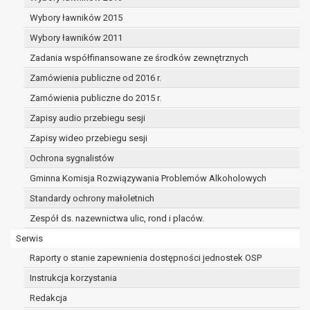
dane osobowe muszą być usunięte w
celu wywiązania się z obowiązku
Wybory ławników 2015
wynikającego z przepisów prawa;
Wybory ławników 2011
prawo do żądania ograniczenia
Zadania współfinansowane ze środków zewnętrznych
przetwarzania danych osobowych na
podstawie art. 18 RODO, w przypadku gdy:
Zamówienia publiczne od 2016 r.
osoba, której dane dotyczą
Zamówienia publiczne do 2015 r.
kwestionuje prawidłowość danych
Zapisy audio przebiegu sesji
osobowych – na okres pozwalający
administratorowi sprawdzić
Zapisy wideo przebiegu sesji
prawidłowość tych danych,
Ochrona sygnalistów
przetwarzanie danych jest niezgodne
Gminna Komisja Rozwiązywania Problemów Alkoholowych
z prawem, a osoba, której dane
Standardy ochrony małoletnich
dotyczą, sprzeciwia się usunięciu
danych, żądając w zamian ich
Zespół ds. nazewnictwa ulic, rond i placów.
ograniczenia,
Serwis
administrator nie potrzebuje już
Raporty o stanie zapewnienia dostępności jednostek OSP
danych dla swoich celów, ale osoba,
której dane dotyczą, potrzebuje ich do
Instrukcja korzystania
ustalenia, obrony lub dochodzenia
Redakcja
roszczeń,