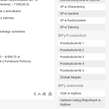
ienia) –7 050,00 zł;
SP w Chwarstnicy
st z wnioskami:
SP w Gardnie
z zakresu:
padku gdy:
SP w Radziszewie
SP w Żabnicy
łeckiego sołectwa
nia danych i nie ma innej podstawy prawnej
BIPy Przedszkoli
Przedszkole Nr 1
Przedszkole Nr 2
 – 8 009,73 zł
Przedszkole Nr 3
we z Funduszu Pomocy -
wi sprawdzić prawidłowość tych danych,
Przedszkole Nr 4
ądając w zamian ich ograniczenia,
Przedszkole Nr 5
enia, obrony lub dochodzenia roszczeń,
Żłobek Miejski
sadnione podstawy po stronie administratora są
BIPy Jednostek
i:
CSiR w Gryfinie
zgody wyrażonej przez tą osobę,
Centrum Usług Wspólnych w
órego podstawą prawną jest:
Gryfinie