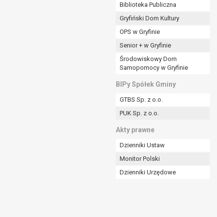
ania władzy publicznej powierzonej
Biblioteka Publiczna
Gryfiński Dom Kultury
stratora lub przez stronę trzecią.
OPS w Gryfinie
rzetwarzać tych danych osobowych, chyba że wykaże
osoby, której dane dotyczą, lub podstaw do
Senior + w Gryfinie
Środowiskowy Dom
Samopomocy w Gryfinie
art. 6 ust. 1 lit a RODO), przysługuje Pani/Panu
BIPy Spółek Gminy
no na podstawie zgody przed jej cofnięciem.
GTBS Sp. z o.o.
nych osobowych przez administratora.
PUK Sp. z o.o.
mogiem ustawowym lub umownym.
Akty prawne
Dzienniki Ustaw
Monitor Polski
Dzienniki Urzędowe