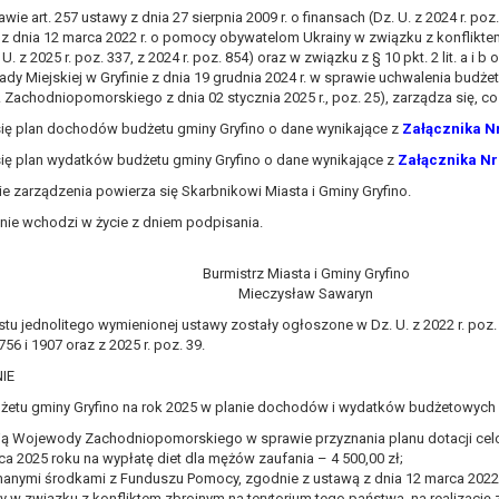
art. 257 ustawy z dnia 27 sierpnia 2009 r. o finansach (Dz. U. z 2024 r. poz.
, a w szczególności ustawy z dnia 8 marca 1990 r. o samorządzie gminn
y z dnia 12 marca 2022 r. o pomocy obywatelom Ukrainy w związku z konflikte
), a także obowiązków i zadań zleconych przez instytucje nadrzędne
. z 2025 r. poz. 337, z 2024 r. poz. 854) oraz w związku z § 10 pkt. 2 lit. a i b o
ady Miejskiej w Gryfinie z dnia 19 grudnia 2024 r. w sprawie uchwalenia budże
otyczą, lub innej osoby fizycznej;
. Zachodniopomorskiego z dnia 02 stycznia 2025 r., poz. 25), zarządza się, co
ublicznym lub w ramach sprawowania władzy publicznej powierzonej ad
ię plan dochodów budżetu gminy Gryfino o dane wynikające z
Załącznika N
arzane są wyłącznie na podstawie wcześniej udzielonej zgody w zakres
ię plan wydatków budżetu gminy Gryfino o dane wynikające z
Załącznika Nr
m w pkt. 3, dane osobowe mogą być udostępniane innym upoważniony
 zarządzenia powierza się Skarbnikowi Miasta i Gminy Gryfino.
mieniu administratora na podstawie zawartej z nim umowy powierzen
ie wchodzi w życie z dniem podpisania.
owych na podstawie odpowiednich przepisów prawa.
 niezbędny do realizacji celu dla jakiego zostały zebrane oraz zgodni
Burmistrz Miasta i Gminy Gryfino
Mieczysław Sawaryn
dstawie zgody osoby, której dane dotyczą przetwarzanie odbywa się d
tu jednolitego wymienionej ustawy zostały ogłoszone w Dz. U. z 2022 r. poz. 1
 zawarcia i realizacji umowy przetwarzanie odbywa się przez okres ni
756 i 1907 oraz z 2025 r. poz. 39.
b dla zabezpieczenia ewentualnych roszczeń, a w przypadku wyrażen
IE
dżetu gminy Gryfino na rok 2025 w planie dochodów i wydatków budżetowych 
sobowe od momentu pozyskania przechowywane są przez okres wynika
o projektu i konieczności zachowania dokumentacji projektu do celów ko
ą Wojewody Zachodniopomorskiego w sprawie przyznania planu dotacji celow
a 2025 roku na wypłatę diet dla mężów zaufania – 4 500,00 zł;
nych osobowych przysługuje Pani/Panu:
manymi środkami z Funduszu Pomocy, zgodnie z ustawą z dnia 12 marca 202
ia ich kopii na podstawie art. 15 RODO;
y w związku z konfliktem zbrojnym na terytorium tego państwa, na realizację 