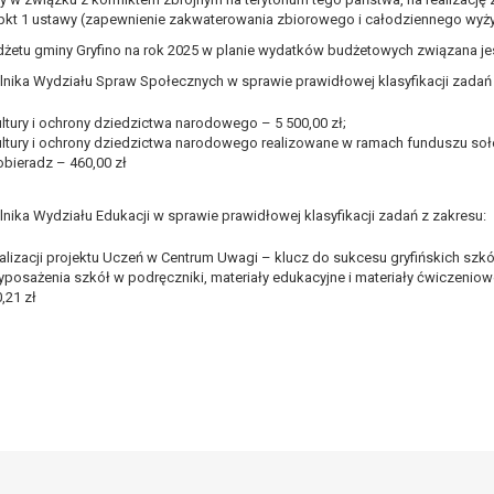
awie art. 16 RODO,
 pkt 1 ustawy (zapewnienie zakwaterowania zbiorowego i całodziennego wyżyw
udżetu gminy Gryfino na rok 2025 w planie wydatków budżetowych związana je
nika Wydziału Spraw Społecznych w sprawie prawidłowej klasyfikacji zadań 
tzw. prawo do bycia zapomnianym) na podstawie art. 17 RODO, w przy
tórych były zebrane lub w inny sposób przetwarzane,
ltury i ochrony dziedzictwa narodowego – 5 500,00 zł;
zeciw wobec przetwarzania danych osobowych,
ultury i ochrony dziedzictwa narodowego realizowane w ramach funduszu so
ę na przetwarzanie danych osobowych, która jest podstawą przetwarza
obieradz – 460,00 zł
ie z prawem,
nika Wydziału Edukacji w sprawie prawidłowej klasyfikacji zadań z zakresu:
wywiązania się z obowiązku wynikającego z przepisów prawa;
anych osobowych na podstawie art. 18 RODO, w przypadku gdy:
alizacji projektu Uczeń w Centrum Uwagi – klucz do sukcesu gryfińskich szkół
yposażenia szkół w podręczniki, materiały edukacyjne i materiały ćwiczenio
prawidłowość danych osobowych – na okres pozwalający administratoro
,21 zł
wem, a osoba, której dane dotyczą, sprzeciwia się usunięciu danych, ż
a swoich celów, ale osoba, której dane dotyczą, potrzebuje ich do ustal
eciw wobec przetwarzania danych - do czasu ustalenia czy prawnie uza
 20 RODO, w przypadku gdy łącznie spełnione są następujące przesłank
tawie umowy zawartej z osobą, której dane dotyczą lub na podstawie 
tomatyzowany;
a podstawie art. 21 RODO, wobec przetwarzania danych osobowych, kt