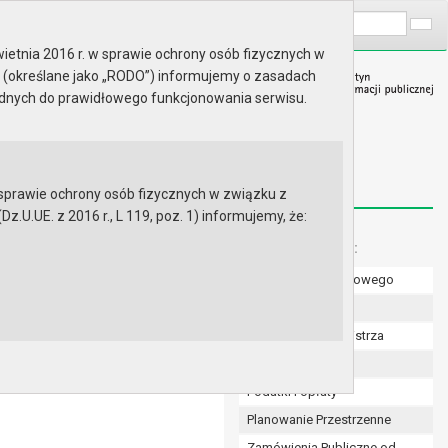
A
Wyszukaj na stronie:
A
A
ietnia 2016 r. w sprawie ochrony osób fizycznych w
 (określane jako „RODO”) informujemy o zasadach
ędnych do prawidłowego funkcjonowania serwisu.
prawie ochrony osób fizycznych w związku z
.UE. z 2016 r., L 119, poz. 1) informujemy, że:
 samorządzie gminnym
Menu dodatkowe:
Numer konta bankowego
a 26 czerwca 2025 roku w
Uchwały Rady
Zarządzenia Burmistrza
Budżet
Podatki i opłaty
Planowanie Przestrzenne
Zamówienia Publiczne od