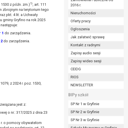
1)
 1530 z późn. zm.)
, art. 111
2016 r.
ym (Dz.U. z 2017r., poz. 1875 ze zm.) oraz z
m zbrojnym na terytorium tego
 wobec Gminy;
Nieruchomości
raz pkt. 4 lit. a Uchwały
tu gminy Gryfino na rok 2025
Oferty pracy
 następuje:
Ogłoszenia
ministratorowi;
r 1
do zarządzenia.
ie i celu określonym w treści zgody.
Jak załatwić sprawę
 2
do zarządzenia.
m odbiorcom lub kategoriom odbiorców danych
Kontakt z radnymi
Zapisy audio sesji
ia przetwarzania danych osobowych;
Zapisy wideo sesji
e z terminami archiwizacji określonymi przez
CEIDG
RIOS
o czasu wycofania tej zgody.
079, z 2024 r. poz. 1530,
NEWSLETTER
ezbędny do realizacji zawartej umowy, a po tym
ia zgody na przetwarzanie danych po zakończeniu i
BIPy szkół
SP Nr 1 w Gryfinie
związana jest z:
jący z umowy o dofinansowanie zawartej między
SP Nr 2 w Gryfinie
ntrolnych.
ej o nr.: 317/2025 z dnia 23
SP Nr 3 w Gryfinie
2 r. o pomocy obywatelom
zadań na podstawie: art. 12
Szkoła Muzyczna w Gryfinie