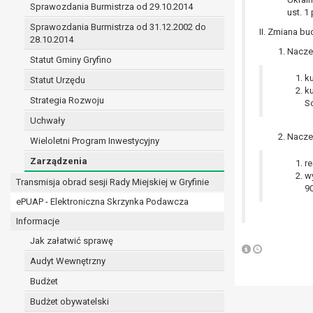
Sprawozdania Burmistrza od 29.10.2014
prawo do żądania sprostowania danych na podst
ust. 1
w przypadku gdy:
Sprawozdania Burmistrza od 31.12.2002 do
II. Zmiana b
dane są nieprawidłowe lub niekompletne;
28.10.2014
Naczel
prawo do żądania usunięcia danych osobowych (
Statut Gminy Gryfino
dane nie są już niezbędne do celów, dla k
ku
Statut Urzędu
osoba, której dane dotyczą, wniosła spr
k
Strategia Rozwoju
osoba, której dane dotyczą wycofała zgod
S
przetwarzania danych,
Uchwały
dane osobowe przetwarzane są niezgodn
Naczel
Wieloletni Program Inwestycyjny
dane osobowe muszą być usunięte w celu 
Zarządzenia
prawo do żądania ograniczenia przetwarzania d
re
w
osoba, której dane dotyczą kwestionuje 
Transmisja obrad sesji Rady Miejskiej w Gryfinie
90
przetwarzanie danych jest niezgodne z pra
ePUAP - Elektroniczna Skrzynka Podawcza
administrator nie potrzebuje już danych dl
Informacje
osoba, której dane dotyczą, wniosła sprz
nadrzędne wobec podstawy sprzeciwu;
Jak załatwić sprawę
prawo do przenoszenia danych na podstawie art.
Audyt Wewnętrzny
przetwarzanie danych odbywa się na pods
Budżet
przetwarzanie odbywa się w sposób zau
prawo sprzeciwu wobec przetwarzania danych n
Budżet obywatelski