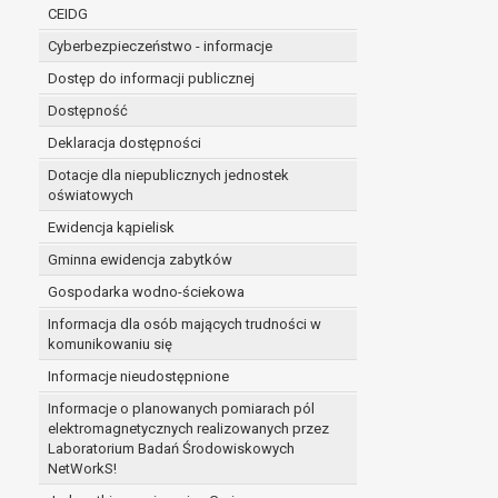
niezbędność przetwarzania do wykonania 
CEIDG
administratorowi bądź
Cyberbezpieczeństwo - informacje
niezbędność przetwarzania do celów wynik
Z przyczyn związanych z Pani/Pana szczególną s
Dostęp do informacji publicznej
on istnienie ważnych prawnie uzasadnionych pod
Dostępność
ustalenia, dochodzenia lub obrony roszczeń.
Deklaracja dostępności
Dotacje dla niepublicznych jednostek
W przypadku gdy przetwarzanie danych osobowych odby
oświatowych
prawo do cofnięcia tej zgody w dowolnym momencie. C
Ewidencja kąpielisk
Przysługuje Pani/Panu prawo wniesienia skargi do o
Gminna ewidencja zabytków
Organem właściwym do wniesienia skargi jest Prezes
W zależności od sfery, w której przetwarzane są da
Gospodarka wodno-ściekowa
Pani/Pana dane nie będą poddawane zautomatyzowane
Informacja dla osób mających trudności w
komunikowaniu się
Informacje nieudostępnione
Informacje o planowanych pomiarach pól
elektromagnetycznych realizowanych przez
Laboratorium Badań Środowiskowych
NetWorkS!