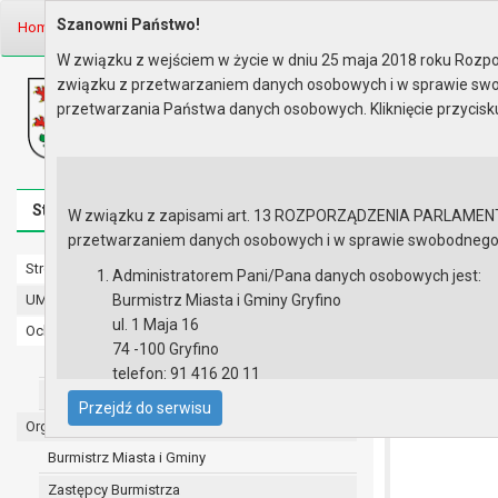
Szanowni Państwo!
Home
Prawo lokalne
Zarządzenia
Rok 2025 - zgodnie z art. 30 u..
W związku z wejściem w życie w dniu 25 maja 2018 roku Rozpor
związku z przetwarzaniem danych osobowych i w sprawie swo
Biuletyn Informacji Publicznej
przetwarzania Państwa danych osobowych. Kliknięcie przycis
Urząd Miasta i Gminy w Gryfinie
Strona główna
Mapa serwisu
Aktualności
Redakcj
W związku z zapisami art. 13 ROZPORZĄDZENIA PARLAMENTU 
przetwarzaniem danych osobowych i w sprawie swobodnego prz
Strona główna
Rok 2025 - 
Administratorem Pani/Pana danych osobowych jest:
UMiG - telefony wewnętrzne
Burmistrz Miasta i Gminy Gryfino
ZARZĄDZENIE 
ul. 1 Maja 16
Ochrona danych osobowych
sprawie zmian
74 -100 Gryfino
Urząd Miasta i Gminy w Gryfinie
telefon: 91 416 20 11
Straż Miejska
e-mail:
burmistrz@gryfino.pl
Przejdź do serwisu
Dane kontaktowe Inspektora Ochrony Danych:
Organy
telefon: 91 416 20 11
Burmistrz Miasta i Gminy
e-mail:
iod@gryfino.pl
Zastępcy Burmistrza
Pani/Pana dane osobowe przetwarzane są zgodnie z o