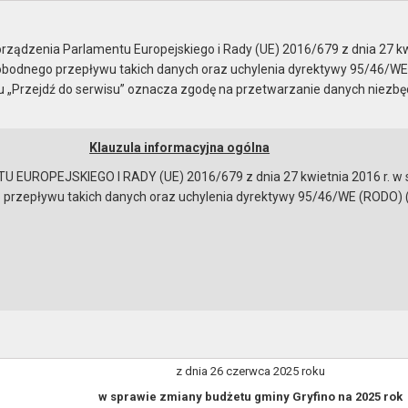
ządzenia Parlamentu Europejskiego i Rady (UE) 2016/679 z dnia 27 kw
bodnego przepływu takich danych oraz uchylenia dyrektywy 95/46/WE
ku „Przejdź do serwisu” oznacza zgodę na przetwarzanie danych niezb
Klauzula informacyjna ogólna
a
Instrukcja korzystania
Dostępność
EUROPEJSKIEGO I RADY (UE) 2016/679 z dnia 27 kwietnia 2016 r. w s
epływu takich danych oraz uchylenia dyrektywy 95/46/WE (RODO) (Dz.U
zgodnie z art. 30 ustawy z dnia 8 marca 1990 r. o
NR 0050.85.2025 BURMISTRZA MIASTA i GMINY GRYFINO z dni
y budżetu gminy Gryfino na 2025 rok
ZARZĄDZENIE NR 0050.85.2025
BURMISTRZA MIASTA i GMINY GRYFINO
z dnia 26 czerwca 2025 roku
w sprawie zmiany budżetu gminy Gryfino na 2025 rok
bowiązującymi przepisami prawa w celu: