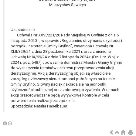
tym również profilowaniu.
Mieczysław Sawaryn
Uzasadnienie
Uchwała Nr XXVI/221/20 Rady Miejskiej w Gryfinie z dnia 5
listopada 2020 r., w sprawie „Regulaminu utrzymania czystości i
porządku na terenie Gminy Gryfino”, zmieniona Uchwałą Nr
XLII/329/21 z dnia 28 października 2021 r. oraz zmieniona
Uchwałą Nr IX/69/24 z dnia 7 listopada 2024 r. (Dz. Urz. Woj. z
2024 r. poz. 5487) upoważniła Burmistrza Miasta i Gminy Gryfino
do wyznaczenia terminów i zakresu przeprowadzenia akcji
deratyzacyjnej. Akcją deratyzacyjną objęci są właściciele,
zarządcy, dzierżawcy nieruchomości położonych na terenie
Gminy Gryfino. Główny nacisk nakłada się na jednostki
użyteczności publicznej oraz zbiorowego żywienia. W ramach
akcji przeprowadzane będą wyrywkowe kontrole w celu
potwierdzenia realizacji zarządzenia.
Sporządziła: Natalia Haselbauer