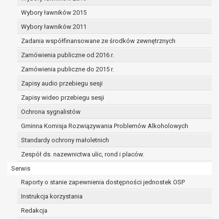
dane osobowe muszą być usunięte w
celu wywiązania się z obowiązku
Wybory ławników 2015
wynikającego z przepisów prawa;
Wybory ławników 2011
prawo do żądania ograniczenia
Zadania współfinansowane ze środków zewnętrznych
przetwarzania danych osobowych na
podstawie art. 18 RODO, w przypadku gdy:
Zamówienia publiczne od 2016 r.
osoba, której dane dotyczą
Zamówienia publiczne do 2015 r.
kwestionuje prawidłowość danych
Zapisy audio przebiegu sesji
osobowych – na okres pozwalający
administratorowi sprawdzić
Zapisy wideo przebiegu sesji
prawidłowość tych danych,
Ochrona sygnalistów
przetwarzanie danych jest niezgodne
Gminna Komisja Rozwiązywania Problemów Alkoholowych
z prawem, a osoba, której dane
Standardy ochrony małoletnich
dotyczą, sprzeciwia się usunięciu
danych, żądając w zamian ich
Zespół ds. nazewnictwa ulic, rond i placów.
ograniczenia,
Serwis
administrator nie potrzebuje już
Raporty o stanie zapewnienia dostępności jednostek OSP
danych dla swoich celów, ale osoba,
której dane dotyczą, potrzebuje ich do
Instrukcja korzystania
ustalenia, obrony lub dochodzenia
Redakcja
roszczeń,