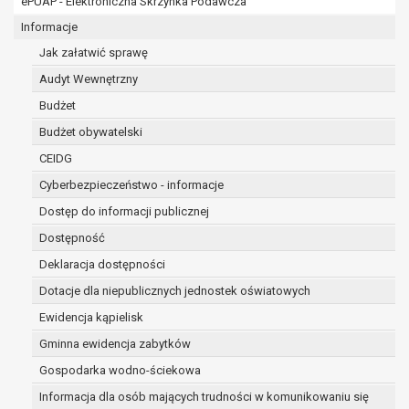
ePUAP - Elektroniczna Skrzynka Podawcza
osobowe w imieniu administratora na
podstawie zawartej z nim umowy
Informacje
powierzenia przetwarzania danych
Jak załatwić sprawę
osobowych;
Audyt Wewnętrzny
podmioty upoważnione do odbioru danych
osobowych na podstawie odpowiednich
Budżet
przepisów prawa.
Budżet obywatelski
Pani/Pana dane osobowe będą przetwarzane
CEIDG
przez okres niezbędny do realizacji celu dla jakiego
zostały zebrane oraz zgodnie z terminami
Cyberbezpieczeństwo - informacje
archiwizacji określonymi przez przepisy prawa
Dostęp do informacji publicznej
powszechnie obowiązującego.
Dostępność
W przypadku, gdy dane osobowe przetwarzane są
na podstawie zgody osoby, której dane dotyczą
Deklaracja dostępności
przetwarzanie odbywa się do czasu wycofania tej
Dotacje dla niepublicznych jednostek oświatowych
zgody.
Ewidencja kąpielisk
W przypadku, gdy dane osobowe przetwarzane są
Gminna ewidencja zabytków
w celu zawarcia i realizacji umowy przetwarzanie
odbywa się przez okres niezbędny do realizacji
Gospodarka wodno-ściekowa
zawartej umowy, a po tym czasie w zakresie
Informacja dla osób mających trudności w komunikowaniu się
wymaganym przez przepisy prawa lub dla