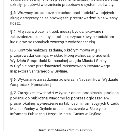
W przypadku gdy przetwarzanie danych
szkoły i placówki w brzmieniu przepisów o systemie oświaty.
osobowych odbywa się na podstawie zgody osoby
§ 3.
Wszyscy posiadacze nieruchomości i obiektów objętych
na przetwarzanie danych osobowych (art. 6 ust. 1
akcją deratyzacyjną są obowiązani przeprowadzić ją na własny
lit a RODO), przysługuje Pani/Panu prawo do
koszt.
cofnięcia tej zgody w dowolnym momencie.
§ 4.
Miejsca wyłożenia trutek muszą być oznakowane i
Cofnięcie to nie ma wpływu na zgodność
zabezpieczone tak, aby zapobiec przypadkowym kontaktom
przetwarzania, którego dokonano na podstawie
ludzi oraz pozostałych zwierząt z wyłożoną trutką.
zgody przed jej cofnięciem.
§ 5.
Kontrole realizacji zadania, o którym mowa w § 1
Przysługuje Pani/Panu prawo wniesienia skargi do
przeprowadzi komisja, w skład której wchodzą: pracownik
organu nadzorczego na niezgodne z prawem
Wydziału Gospodarki Komunalnej Urzędu Miasta i Gminy
w Gryfinie oraz przedstawiciel Państwowego Powiatowego
przetwarzanie Pani/Pana danych osobowych
Inspektora Sanitarnego w Gryfinie.
przez administratora.
§ 6.
Wykonanie zarządzenia powierzam Naczelnikowi Wydziału
Organem właściwym do wniesienia skargi jest
Gospodarki Komunalnej.
Prezes Urzędu Ochrony Danych Osobowych.
W zależności od sfery, w której przetwarzane są
§ 7.
Zarządzenie wchodzi w życie z dniem podpisania i podlega
podaniu do publicznej wiadomości poprzez ogłoszenie w
dane osobowe, podanie danych osobowych jest
prasie lokalnej, wywieszenie na tablicach informacyjnych Urzędu
dobrowolne albo jest wymogiem ustawowym lub
Miasta i Gminy w Gryfinie oraz umieszczenie w Biuletynie
umownym.
Informacji Publicznej Urzędu Miasta i Gminy w Gryfinie.
Pani/Pana dane nie będą poddawane
zautomatyzowanemu podejmowaniu decyzji, w
Burmistrz Miasta i Gminy Gryfino