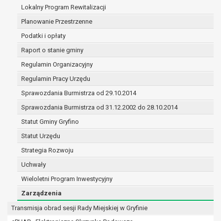
(merytorycznych), a także obowiązków i
Lokalny Program Rewitalizacji
zadań zleconych przez instytucje
Planowanie Przestrzenne
nadrzędne wobec Gminy;
Podatki i opłaty
zawarcia i realizacji umów;
ochrony żywotnych interesów osoby, której
Raport o stanie gminy
dane dotyczą, lub innej osoby fizycznej;
Regulamin Organizacyjny
wykonania zadania realizowanego w
Regulamin Pracy Urzędu
interesie publicznym lub w ramach
sprawowania władzy publicznej
Sprawozdania Burmistrza od 29.10.2014
powierzonej administratorowi;
Sprawozdania Burmistrza od 31.12.2002 do 28.10.2014
w pozostałych przypadkach dane osobowe
Statut Gminy Gryfino
przetwarzane są wyłącznie na podstawie
wcześniej udzielonej zgody w zakresie i celu
Statut Urzędu
określonym w treści zgody.
Strategia Rozwoju
W związku z przetwarzaniem danych w celu
Uchwały
wskazanym w pkt. 3, dane osobowe mogą być
Wieloletni Program Inwestycyjny
udostępniane innym upoważnionym odbiorcom lub
kategoriom odbiorców danych osobowych.
Zarządzenia
Odbiorcami mogą być:
Transmisja obrad sesji Rady Miejskiej w Gryfinie
podmioty, które przetwarzają dane