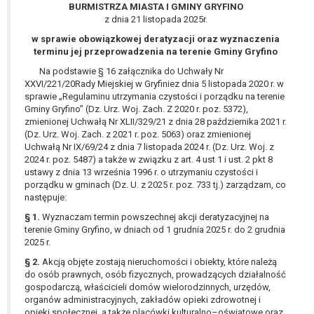
wykonania zadania realizowanego w
BURMISTRZA MIASTA I GMINY GRYFINO
z dnia 21 listopada 2025r.
interesie publicznym lub w ramach
sprawowania władzy publicznej
w sprawie obowiązkowej deratyzacji oraz wyznaczenia
powierzonej administratorowi bądź
terminu jej przeprowadzenia na terenie Gminy Gryfino
niezbędność przetwarzania do celów
Na podstawie § 16 załącznika do Uchwały Nr
wynikających z prawnie
XXVI/221/20Rady Miejskiej w Gryfiniez dnia 5 listopada 2020 r. w
sprawie „Regulaminu utrzymania czystości i porządku na terenie
uzasadnionych interesów
Gminy Gryfino” (Dz. Urz. Woj. Zach. Z 2020 r. poz. 5372),
realizowanych przez administratora
zmienionej Uchwałą Nr XLII/329/21 z dnia 28 października 2021 r.
lub przez stronę trzecią.
(Dz. Urz. Woj. Zach. z 2021 r. poz. 5063) oraz zmienionej
Z przyczyn związanych z Pani/Pana
Uchwałą Nr IX/69/24 z dnia 7 listopada 2024 r. (Dz. Urz. Woj. z
szczególną sytuacją. W razie wniesienia
2024 r. poz. 5487) a także w związku z art. 4 ust 1 i ust. 2 pkt 8
ustawy z dnia 13 września 1996 r. o utrzymaniu czystości i
sprzeciwu, administrator nie może już
porządku w gminach (Dz. U. z 2025 r. poz. 733 tj.) zarządzam, co
przetwarzać tych danych osobowych, chyba
następuje:
że wykaże on istnienie ważnych prawnie
§ 1.
Wyznaczam termin powszechnej akcji deratyzacyjnej na
uzasadnionych podstaw do przetwarzania,
terenie Gminy Gryfino, w dniach od 1 grudnia 2025 r. do 2 grudnia
nadrzędnych wobec interesów, praw i
2025 r.
wolności osoby, której dane dotyczą, lub
§ 2.
Akcją objęte zostają nieruchomości i obiekty, które należą
podstaw do ustalenia, dochodzenia lub
do osób prawnych, osób fizycznych, prowadzących działalność
obrony roszczeń.
gospodarczą, właścicieli domów wielorodzinnych, urzędów,
organów administracyjnych, zakładów opieki zdrowotnej i
opieki społecznej, a także placówki kulturalno–oświatowe oraz