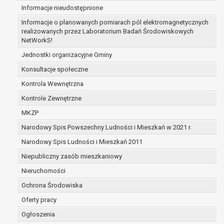
Informacje nieudostępnione
zabezpieczenia ewentualnych roszczeń, a w
przypadku wyrażenia zgody na przetwarzanie
Informacje o planowanych pomiarach pól elektromagnetycznych
danych po zakończeniu i rozliczeniu umowy, do
realizowanych przez Laboratorium Badań Środowiskowych
NetWorkS!
czasu wycofania tej zgody.
Ponadto w przypadku umów o dofinansowanie
Jednostki organizacyjne Gminy
dane osobowe od momentu pozyskania
Konsultacje społeczne
przechowywane są przez okres wynikający z
Kontrola Wewnętrzna
umowy o dofinansowanie zawartej między
beneficjentem a określoną instytucją, trwałości
Kontrole Zewnętrzne
danego projektu i konieczności zachowania
MKZP
dokumentacji projektu do celów kontrolnych.
Narodowy Spis Powszechny Ludności i Mieszkań w 2021 r.
W związku z przetwarzaniem przez
administratora danych osobowych przysługuje
Narodowy Spis Ludności i Mieszkań 2011
Pani/Panu:
Niepubliczny zasób mieszkaniowy
prawo dostępu do treści danych oraz
Nieruchomości
otrzymywania ich kopii na podstawie art. 15
RODO;
Ochrona Środowiska
prawo do żądania sprostowania danych na
Oferty pracy
podstawie art. 16 RODO,
Ogłoszenia
w przypadku gdy: