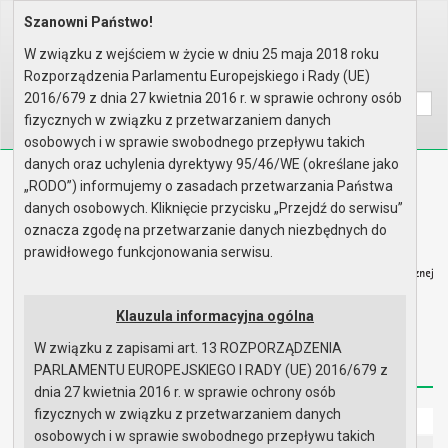
Szanowni Państwo!
Home
Prawo lokalne
Zarządzenia
Rok 2025 - zgodnie z art. 30 u..
W związku z wejściem w życie w dniu 25 maja 2018 roku
Rozporządzenia Parlamentu Europejskiego i Rady (UE)
Wyszukaj na stronie:
A
A
A
2016/679 z dnia 27 kwietnia 2016 r. w sprawie ochrony osób
fizycznych w związku z przetwarzaniem danych
osobowych i w sprawie swobodnego przepływu takich
danych oraz uchylenia dyrektywy 95/46/WE (określane jako
Biuletyn Informacji Publicznej
„RODO”) informujemy o zasadach przetwarzania Państwa
Urząd Miasta i Gminy w Gryfinie
danych osobowych. Kliknięcie przycisku „Przejdź do serwisu”
oznacza zgodę na przetwarzanie danych niezbędnych do
prawidłowego funkcjonowania serwisu.
Klauzula informacyjna ogólna
Strona główna
Mapa serwisu
Aktualności
W związku z zapisami art. 13 ROZPORZĄDZENIA
Redakcja
Instrukcja korzystania
Dostępność
PARLAMENTU EUROPEJSKIEGO I RADY (UE) 2016/679 z
dnia 27 kwietnia 2016 r. w sprawie ochrony osób
fizycznych w związku z przetwarzaniem danych
Strona główna
osobowych i w sprawie swobodnego przepływu takich