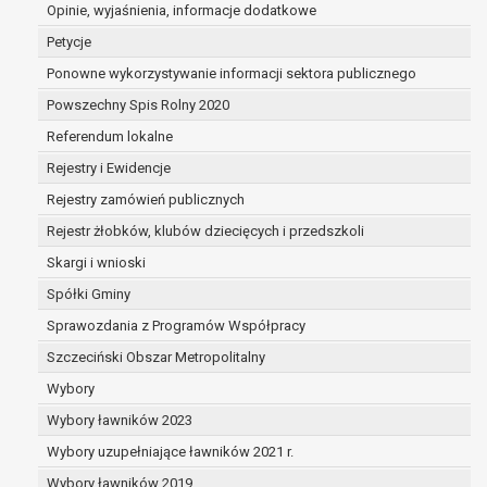
dane są nieprawidłowe lub
Opinie, wyjaśnienia, informacje dodatkowe
niekompletne;
Petycje
prawo do żądania usunięcia danych
Ponowne wykorzystywanie informacji sektora publicznego
osobowych (tzw. prawo do bycia
Powszechny Spis Rolny 2020
zapomnianym) na podstawie art. 17 RODO,
w przypadku gdy:
Referendum lokalne
dane nie są już niezbędne do celów,
Rejestry i Ewidencje
dla których były zebrane lub w inny
Rejestry zamówień publicznych
sposób przetwarzane,
osoba, której dane dotyczą, wniosła
Rejestr żłobków, klubów dziecięcych i przedszkoli
sprzeciw wobec przetwarzania
Skargi i wnioski
danych osobowych,
Spółki Gminy
osoba, której dane dotyczą wycofała
zgodę na przetwarzanie danych
Sprawozdania z Programów Współpracy
osobowych, która jest podstawą
Szczeciński Obszar Metropolitalny
przetwarzania danych i nie ma innej
Wybory
podstawy prawnej przetwarzania
danych,
Wybory ławników 2023
dane osobowe przetwarzane są
Wybory uzupełniające ławników 2021 r.
niezgodnie z prawem,
Wybory ławników 2019