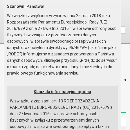
Szanowni Państwo!
Home
Prawo lokalne
Zarządzenia
Rok 2025 - zgodnie z art. 30 u..
W związku z wejściem w życie w dniu 25 maja 2018 roku
Rozporządzenia Parlamentu Europejskiego i Rady (UE)
Wyszukaj na stronie:
A
A
A
2016/679 z dnia 27 kwietnia 2016 r. w sprawie ochrony osób
fizycznych w związku z przetwarzaniem danych
osobowych i w sprawie swobodnego przepływu takich
danych oraz uchylenia dyrektywy 95/46/WE (określane jako
Biuletyn Informacji Publicznej
„RODO”) informujemy o zasadach przetwarzania Państwa
Urząd Miasta i Gminy w Gryfinie
danych osobowych. Kliknięcie przycisku „Przejdź do serwisu”
oznacza zgodę na przetwarzanie danych niezbędnych do
prawidłowego funkcjonowania serwisu.
Klauzula informacyjna ogólna
Strona główna
Mapa serwisu
Aktualności
W związku z zapisami art. 13 ROZPORZĄDZENIA
Redakcja
Instrukcja korzystania
Dostępność
PARLAMENTU EUROPEJSKIEGO I RADY (UE) 2016/679 z
dnia 27 kwietnia 2016 r. w sprawie ochrony osób
fizycznych w związku z przetwarzaniem danych
Strona główna
osobowych i w sprawie swobodnego przepływu takich