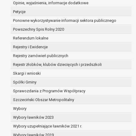
dane są nieprawidłowe lub
Opinie, wyjaśnienia, informacje dodatkowe
niekompletne;
Petycje
prawo do żądania usunięcia danych
Ponowne wykorzystywanie informacji sektora publicznego
osobowych (tzw. prawo do bycia
Powszechny Spis Rolny 2020
zapomnianym) na podstawie art. 17 RODO,
w przypadku gdy:
Referendum lokalne
dane nie są już niezbędne do celów,
Rejestry i Ewidencje
dla których były zebrane lub w inny
Rejestry zamówień publicznych
sposób przetwarzane,
osoba, której dane dotyczą, wniosła
Rejestr żłobków, klubów dziecięcych i przedszkoli
sprzeciw wobec przetwarzania
Skargi i wnioski
danych osobowych,
Spółki Gminy
osoba, której dane dotyczą wycofała
zgodę na przetwarzanie danych
Sprawozdania z Programów Współpracy
osobowych, która jest podstawą
Szczeciński Obszar Metropolitalny
przetwarzania danych i nie ma innej
Wybory
podstawy prawnej przetwarzania
danych,
Wybory ławników 2023
dane osobowe przetwarzane są
Wybory uzupełniające ławników 2021 r.
niezgodnie z prawem,
Wybory ławników 2019