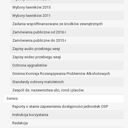
dane osobowe muszą być usunięte w
celu wywiązania się z obowiązku
Wybory ławników 2015
wynikającego z przepisów prawa;
Wybory ławników 2011
prawo do żądania ograniczenia
Zadania współfinansowane ze środków zewnętrznych
przetwarzania danych osobowych na
podstawie art. 18 RODO, w przypadku gdy:
Zamówienia publiczne od 2016 r.
osoba, której dane dotyczą
Zamówienia publiczne do 2015 r.
kwestionuje prawidłowość danych
Zapisy audio przebiegu sesji
osobowych – na okres pozwalający
administratorowi sprawdzić
Zapisy wideo przebiegu sesji
prawidłowość tych danych,
Ochrona sygnalistów
przetwarzanie danych jest niezgodne
Gminna Komisja Rozwiązywania Problemów Alkoholowych
z prawem, a osoba, której dane
Standardy ochrony małoletnich
dotyczą, sprzeciwia się usunięciu
danych, żądając w zamian ich
Zespół ds. nazewnictwa ulic, rond i placów.
ograniczenia,
Serwis
administrator nie potrzebuje już
Raporty o stanie zapewnienia dostępności jednostek OSP
danych dla swoich celów, ale osoba,
której dane dotyczą, potrzebuje ich do
Instrukcja korzystania
ustalenia, obrony lub dochodzenia
Redakcja
roszczeń,