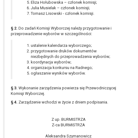
Eliza Hołubowska – członek komisji;
W przypadku gdy przetwarzanie danych
Julia Musielak – członek komisji;
osobowych odbywa się na podstawie zgody osoby
Tomasz Lisowski - członek komisji.
na przetwarzanie danych osobowych (art. 6 ust. 1
lit a RODO), przysługuje Pani/Panu prawo do
§ 2.
Do zadań Komisji Wyborczej należy przygotowanie i
cofnięcia tej zgody w dowolnym momencie.
przeprowadzenie wyborów w szczególności:
Cofnięcie to nie ma wpływu na zgodność
przetwarzania, którego dokonano na podstawie
ustalenie kalendarza wyborczego;
zgody przed jej cofnięciem.
przygotowanie druków dokumentów
niezbędnych do przeprowadzenia wyborów;
Przysługuje Pani/Panu prawo wniesienia skargi do
koordynacja wyborów;
organu nadzorczego na niezgodne z prawem
organizacja konkursu na Radnego;
przetwarzanie Pani/Pana danych osobowych
ogłaszanie wyników wyborów.
przez administratora.
Organem właściwym do wniesienia skargi jest
§ 3.
Wykonanie zarządzenia powierza się Przewodniczącej
Prezes Urzędu Ochrony Danych Osobowych.
Komisji Wyborczej.
W zależności od sfery, w której przetwarzane są
§ 4.
Zarządzenie wchodzi w życie z dniem podpisania.
dane osobowe, podanie danych osobowych jest
dobrowolne albo jest wymogiem ustawowym lub
umownym.
Z up. BURMISTRZA
Pani/Pana dane nie będą poddawane
Z-ca BURMISTRZA
zautomatyzowanemu podejmowaniu decyzji, w
Aleksandra Szymanowicz