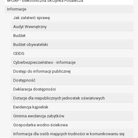
ePUAP - Elektroniczna Skrzynka Podawcza
osobowe w imieniu administratora na
podstawie zawartej z nim umowy
Informacje
powierzenia przetwarzania danych
Jak załatwić sprawę
osobowych;
Audyt Wewnętrzny
podmioty upoważnione do odbioru danych
osobowych na podstawie odpowiednich
Budżet
przepisów prawa.
Budżet obywatelski
Pani/Pana dane osobowe będą przetwarzane
CEIDG
przez okres niezbędny do realizacji celu dla jakiego
zostały zebrane oraz zgodnie z terminami
Cyberbezpieczeństwo - informacje
archiwizacji określonymi przez przepisy prawa
Dostęp do informacji publicznej
powszechnie obowiązującego.
Dostępność
W przypadku, gdy dane osobowe przetwarzane są
na podstawie zgody osoby, której dane dotyczą
Deklaracja dostępności
przetwarzanie odbywa się do czasu wycofania tej
Dotacje dla niepublicznych jednostek oświatowych
zgody.
Ewidencja kąpielisk
W przypadku, gdy dane osobowe przetwarzane są
Gminna ewidencja zabytków
w celu zawarcia i realizacji umowy przetwarzanie
odbywa się przez okres niezbędny do realizacji
Gospodarka wodno-ściekowa
zawartej umowy, a po tym czasie w zakresie
Informacja dla osób mających trudności w komunikowaniu się
wymaganym przez przepisy prawa lub dla