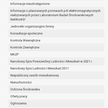
Informacje nieudostępnione
zabezpieczenia ewentualnych roszczeń, a w
przypadku wyrażenia zgody na przetwarzanie
Informacje o planowanych pomiarach pól elektromagnetycznych
danych po zakończeniu i rozliczeniu umowy, do
realizowanych przez Laboratorium Badań Środowiskowych
NetWorkS!
czasu wycofania tej zgody.
Ponadto w przypadku umów o dofinansowanie
Jednostki organizacyjne Gminy
dane osobowe od momentu pozyskania
Konsultacje społeczne
przechowywane są przez okres wynikający z
Kontrola Wewnętrzna
umowy o dofinansowanie zawartej między
beneficjentem a określoną instytucją, trwałości
Kontrole Zewnętrzne
danego projektu i konieczności zachowania
MKZP
dokumentacji projektu do celów kontrolnych.
Narodowy Spis Powszechny Ludności i Mieszkań w 2021 r.
W związku z przetwarzaniem przez
administratora danych osobowych przysługuje
Narodowy Spis Ludności i Mieszkań 2011
Pani/Panu:
Niepubliczny zasób mieszkaniowy
prawo dostępu do treści danych oraz
Nieruchomości
otrzymywania ich kopii na podstawie art. 15
RODO;
Ochrona Środowiska
prawo do żądania sprostowania danych na
Oferty pracy
podstawie art. 16 RODO,
Ogłoszenia
w przypadku gdy: