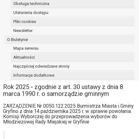
Obsługa techniczna
osoba, której dane dotyczą, wniosła
sprzeciw wobec przetwarzania
Ułatwienia dostępu
danych - do czasu ustalenia czy
Pliki cookies
prawnie uzasadnione podstawy po
Newsletter
stronie administratora są nadrzędne
wobec podstawy sprzeciwu;
O Biuletynie
prawo do przenoszenia danych na
Mapa serwisu
podstawie art. 20 RODO, w przypadku gdy
Aktualności
łącznie spełnione są następujące przesłanki:
przetwarzanie danych odbywa się na
Najczęściej odwiedzane strony
podstawie umowy zawartej z osobą,
Informacje dodatkowe
której dane dotyczą lub na podstawie
Rok 2025 - zgodnie z art. 30 ustawy z dnia 8
zgody wyrażonej przez tą osobę,
marca 1990 r. o samorządzie gminnym
przetwarzanie odbywa się w sposób
zautomatyzowany;
ZARZĄDZENIE Nr 0050.122.2025 Burmistrza Miasta i Gminy
prawo sprzeciwu wobec przetwarzania
Gryfino z dnia 14 października 2025 r. w sprawie powołania
danych na podstawie art. 21 RODO, wobec
Komisji Wyborczej do przeprowadzenia wyborów do
przetwarzania danych osobowych, którego
Młodzieżowej Rady Miejskiej w Gryfinie
podstawą prawną jest:
niezbędność przetwarzania do