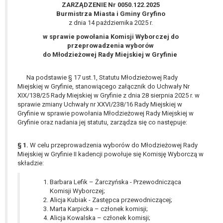
wykonania zadania realizowanego w
ZARZĄDZENIE Nr 0050.122.2025
Burmistrza Miasta i Gminy Gryfino
interesie publicznym lub w ramach
z dnia 14 października 2025 r.
sprawowania władzy publicznej
powierzonej administratorowi bądź
w sprawie powołania Komisji Wyborczej do
przeprowadzenia wyborów
niezbędność przetwarzania do celów
do Młodzieżowej Rady Miejskiej w Gryfinie
wynikających z prawnie
uzasadnionych interesów
Na podstawie § 17 ust.1, Statutu Młodzieżowej Rady
realizowanych przez administratora
Miejskiej w Gryfinie, stanowiącego załącznik do Uchwały Nr
lub przez stronę trzecią.
XIX/138/25 Rady Miejskiej w Gryfinie z dnia 28 sierpnia 2025 r. w
Z przyczyn związanych z Pani/Pana
sprawie zmiany Uchwały nr XXVI/238/16 Rady Miejskiej w
szczególną sytuacją. W razie wniesienia
Gryfinie w sprawie powołania Młodzieżowej Rady Miejskiej w
Gryfinie oraz nadania jej statutu, zarządza się co następuje:
sprzeciwu, administrator nie może już
przetwarzać tych danych osobowych, chyba
§ 1.
W celu przeprowadzenia wyborów do Młodzieżowej Rady
że wykaże on istnienie ważnych prawnie
Miejskiej w Gryfinie II kadencji powołuje się Komisję Wyborczą w
uzasadnionych podstaw do przetwarzania,
składzie:
nadrzędnych wobec interesów, praw i
wolności osoby, której dane dotyczą, lub
Barbara Lefik – Żarczyńska - Przewodnicząca
podstaw do ustalenia, dochodzenia lub
Komisji Wyborczej;
Alicja Kubiak - Zastępca przewodniczącej;
obrony roszczeń.
Marta Karpicka – członek komisji;
Alicja Kowalska – członek komisji;