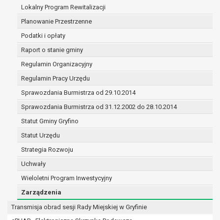
(merytorycznych), a także obowiązków i
Lokalny Program Rewitalizacji
zadań zleconych przez instytucje
Planowanie Przestrzenne
nadrzędne wobec Gminy;
Podatki i opłaty
zawarcia i realizacji umów;
ochrony żywotnych interesów osoby, której
Raport o stanie gminy
dane dotyczą, lub innej osoby fizycznej;
Regulamin Organizacyjny
wykonania zadania realizowanego w
Regulamin Pracy Urzędu
interesie publicznym lub w ramach
sprawowania władzy publicznej
Sprawozdania Burmistrza od 29.10.2014
powierzonej administratorowi;
Sprawozdania Burmistrza od 31.12.2002 do 28.10.2014
w pozostałych przypadkach dane osobowe
Statut Gminy Gryfino
przetwarzane są wyłącznie na podstawie
wcześniej udzielonej zgody w zakresie i celu
Statut Urzędu
określonym w treści zgody.
Strategia Rozwoju
W związku z przetwarzaniem danych w celu
Uchwały
wskazanym w pkt. 3, dane osobowe mogą być
Wieloletni Program Inwestycyjny
udostępniane innym upoważnionym odbiorcom lub
kategoriom odbiorców danych osobowych.
Zarządzenia
Odbiorcami mogą być:
Transmisja obrad sesji Rady Miejskiej w Gryfinie
podmioty, które przetwarzają dane