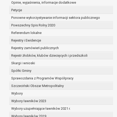
dane są nieprawidłowe lub
Opinie, wyjaśnienia, informacje dodatkowe
niekompletne;
Petycje
prawo do żądania usunięcia danych
Ponowne wykorzystywanie informacji sektora publicznego
osobowych (tzw. prawo do bycia
Powszechny Spis Rolny 2020
zapomnianym) na podstawie art. 17 RODO,
w przypadku gdy:
Referendum lokalne
dane nie są już niezbędne do celów,
Rejestry i Ewidencje
dla których były zebrane lub w inny
Rejestry zamówień publicznych
sposób przetwarzane,
osoba, której dane dotyczą, wniosła
Rejestr żłobków, klubów dziecięcych i przedszkoli
sprzeciw wobec przetwarzania
Skargi i wnioski
danych osobowych,
Spółki Gminy
osoba, której dane dotyczą wycofała
zgodę na przetwarzanie danych
Sprawozdania z Programów Współpracy
osobowych, która jest podstawą
Szczeciński Obszar Metropolitalny
przetwarzania danych i nie ma innej
Wybory
podstawy prawnej przetwarzania
danych,
Wybory ławników 2023
dane osobowe przetwarzane są
Wybory uzupełniające ławników 2021 r.
niezgodnie z prawem,
Wybory ławników 2019