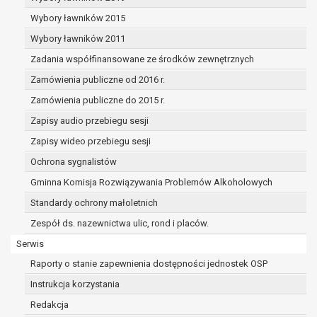
dane osobowe muszą być usunięte w
celu wywiązania się z obowiązku
Wybory ławników 2015
wynikającego z przepisów prawa;
Wybory ławników 2011
prawo do żądania ograniczenia
Zadania współfinansowane ze środków zewnętrznych
przetwarzania danych osobowych na
podstawie art. 18 RODO, w przypadku gdy:
Zamówienia publiczne od 2016 r.
osoba, której dane dotyczą
Zamówienia publiczne do 2015 r.
kwestionuje prawidłowość danych
Zapisy audio przebiegu sesji
osobowych – na okres pozwalający
administratorowi sprawdzić
Zapisy wideo przebiegu sesji
prawidłowość tych danych,
Ochrona sygnalistów
przetwarzanie danych jest niezgodne
Gminna Komisja Rozwiązywania Problemów Alkoholowych
z prawem, a osoba, której dane
Standardy ochrony małoletnich
dotyczą, sprzeciwia się usunięciu
danych, żądając w zamian ich
Zespół ds. nazewnictwa ulic, rond i placów.
ograniczenia,
Serwis
administrator nie potrzebuje już
Raporty o stanie zapewnienia dostępności jednostek OSP
danych dla swoich celów, ale osoba,
której dane dotyczą, potrzebuje ich do
Instrukcja korzystania
ustalenia, obrony lub dochodzenia
Redakcja
roszczeń,