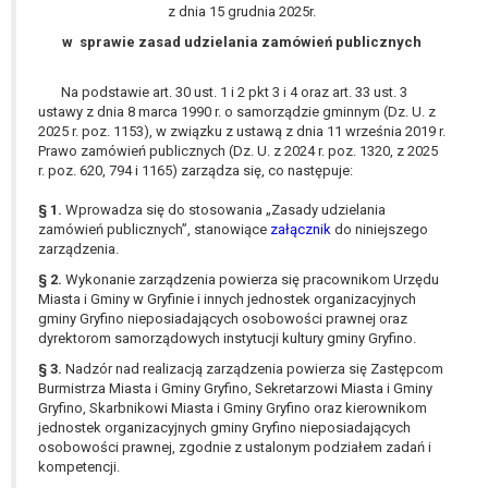
wykonania zadania realizowanego w
z dnia 15 grudnia 2025r.
interesie publicznym lub w ramach
w sprawie zasad udzielania zamówień publicznych
sprawowania władzy publicznej
powierzonej administratorowi bądź
Na podstawie art. 30 ust. 1 i 2 pkt 3 i 4 oraz art. 33 ust. 3
niezbędność przetwarzania do celów
ustawy z dnia 8 marca 1990 r. o samorządzie gminnym (Dz. U. z
wynikających z prawnie
2025 r. poz. 1153), w związku z ustawą z dnia 11 września 2019 r.
Prawo zamówień publicznych (Dz. U. z 2024 r. poz. 1320, z 2025
uzasadnionych interesów
r. poz. 620, 794 i 1165) zarządza się, co następuje:
realizowanych przez administratora
lub przez stronę trzecią.
§ 1.
Wprowadza się do stosowania „Zasady udzielania
Z przyczyn związanych z Pani/Pana
zamówień publicznych”, stanowiące
załącznik
do niniejszego
szczególną sytuacją. W razie wniesienia
zarządzenia.
sprzeciwu, administrator nie może już
§ 2.
Wykonanie zarządzenia powierza się pracownikom Urzędu
przetwarzać tych danych osobowych, chyba
Miasta i Gminy w Gryfinie i innych jednostek organizacyjnych
gminy Gryfino nieposiadających osobowości prawnej oraz
że wykaże on istnienie ważnych prawnie
dyrektorom samorządowych instytucji kultury gminy Gryfino.
uzasadnionych podstaw do przetwarzania,
nadrzędnych wobec interesów, praw i
§ 3.
Nadzór nad realizacją zarządzenia powierza się Zastępcom
Burmistrza Miasta i Gminy Gryfino, Sekretarzowi Miasta i Gminy
wolności osoby, której dane dotyczą, lub
Gryfino, Skarbnikowi Miasta i Gminy Gryfino oraz kierownikom
podstaw do ustalenia, dochodzenia lub
jednostek organizacyjnych gminy Gryfino nieposiadających
obrony roszczeń.
osobowości prawnej, zgodnie z ustalonym podziałem zadań i
kompetencji.