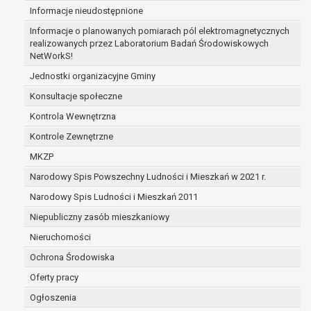
Informacje nieudostępnione
zabezpieczenia ewentualnych roszczeń, a w
przypadku wyrażenia zgody na przetwarzanie
Informacje o planowanych pomiarach pól elektromagnetycznych
danych po zakończeniu i rozliczeniu umowy, do
realizowanych przez Laboratorium Badań Środowiskowych
NetWorkS!
czasu wycofania tej zgody.
Ponadto w przypadku umów o dofinansowanie
Jednostki organizacyjne Gminy
dane osobowe od momentu pozyskania
Konsultacje społeczne
przechowywane są przez okres wynikający z
Kontrola Wewnętrzna
umowy o dofinansowanie zawartej między
beneficjentem a określoną instytucją, trwałości
Kontrole Zewnętrzne
danego projektu i konieczności zachowania
MKZP
dokumentacji projektu do celów kontrolnych.
Narodowy Spis Powszechny Ludności i Mieszkań w 2021 r.
W związku z przetwarzaniem przez
administratora danych osobowych przysługuje
Narodowy Spis Ludności i Mieszkań 2011
Pani/Panu:
Niepubliczny zasób mieszkaniowy
prawo dostępu do treści danych oraz
Nieruchomości
otrzymywania ich kopii na podstawie art. 15
RODO;
Ochrona Środowiska
prawo do żądania sprostowania danych na
Oferty pracy
podstawie art. 16 RODO,
Ogłoszenia
w przypadku gdy: