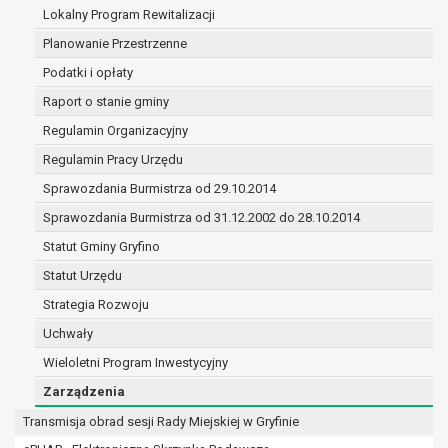
(merytorycznych), a także obowiązków i
Lokalny Program Rewitalizacji
zadań zleconych przez instytucje
Planowanie Przestrzenne
nadrzędne wobec Gminy;
Podatki i opłaty
zawarcia i realizacji umów;
ochrony żywotnych interesów osoby, której
Raport o stanie gminy
dane dotyczą, lub innej osoby fizycznej;
Regulamin Organizacyjny
wykonania zadania realizowanego w
Regulamin Pracy Urzędu
interesie publicznym lub w ramach
sprawowania władzy publicznej
Sprawozdania Burmistrza od 29.10.2014
powierzonej administratorowi;
Sprawozdania Burmistrza od 31.12.2002 do 28.10.2014
w pozostałych przypadkach dane osobowe
Statut Gminy Gryfino
przetwarzane są wyłącznie na podstawie
wcześniej udzielonej zgody w zakresie i celu
Statut Urzędu
określonym w treści zgody.
Strategia Rozwoju
W związku z przetwarzaniem danych w celu
Uchwały
wskazanym w pkt. 3, dane osobowe mogą być
Wieloletni Program Inwestycyjny
udostępniane innym upoważnionym odbiorcom lub
kategoriom odbiorców danych osobowych.
Zarządzenia
Odbiorcami mogą być:
Transmisja obrad sesji Rady Miejskiej w Gryfinie
podmioty, które przetwarzają dane