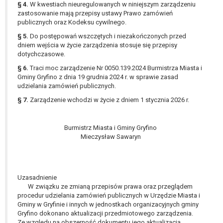
§ 4.
W kwestiach nieuregulowanych w niniejszym zarządzeniu
W przypadku gdy przetwarzanie danych
zastosowanie mają przepisy ustawy Prawo zamówień
osobowych odbywa się na podstawie zgody osoby
publicznych oraz Kodeksu cywilnego.
na przetwarzanie danych osobowych (art. 6 ust. 1
§ 5.
Do postępowań wszczętych i niezakończonych przed
lit a RODO), przysługuje Pani/Panu prawo do
dniem wejścia w życie zarządzenia stosuje się przepisy
cofnięcia tej zgody w dowolnym momencie.
dotychczasowe.
Cofnięcie to nie ma wpływu na zgodność
§ 6.
Traci moc zarządzenie Nr 0050.139.2024 Burmistrza Miasta i
przetwarzania, którego dokonano na podstawie
Gminy Gryfino z dnia 19 grudnia 2024 r. w sprawie zasad
zgody przed jej cofnięciem.
udzielania zamówień publicznych.
Przysługuje Pani/Panu prawo wniesienia skargi do
§ 7.
Zarządzenie wchodzi w życie z dniem 1 stycznia 2026 r.
organu nadzorczego na niezgodne z prawem
przetwarzanie Pani/Pana danych osobowych
przez administratora.
Burmistrz Miasta i Gminy Gryfino
Organem właściwym do wniesienia skargi jest
Mieczysław Sawaryn
Prezes Urzędu Ochrony Danych Osobowych.
W zależności od sfery, w której przetwarzane są
dane osobowe, podanie danych osobowych jest
Uzasadnienie
dobrowolne albo jest wymogiem ustawowym lub
W związku ze zmianą przepisów prawa oraz przeglądem
umownym.
procedur udzielania zamówień publicznych w Urzędzie Miasta i
Pani/Pana dane nie będą poddawane
Gminy w Gryfinie i innych w jednostkach organizacyjnych gminy
zautomatyzowanemu podejmowaniu decyzji, w
Gryfino dokonano aktualizacji przedmiotowego zarządzenia.
Ze względu na obszerność dokumentu jego aktualizacja