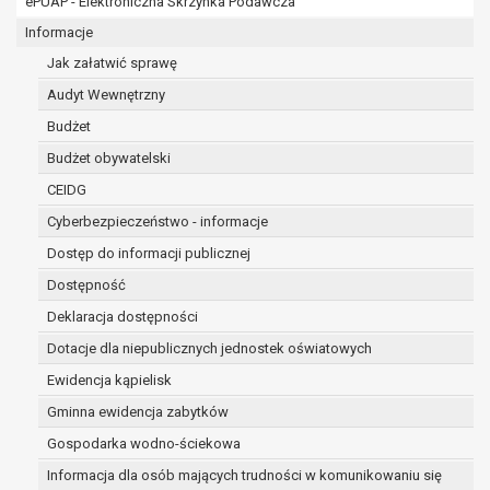
ePUAP - Elektroniczna Skrzynka Podawcza
osobowe w imieniu administratora na
podstawie zawartej z nim umowy
Informacje
powierzenia przetwarzania danych
Jak załatwić sprawę
osobowych;
Audyt Wewnętrzny
podmioty upoważnione do odbioru danych
osobowych na podstawie odpowiednich
Budżet
przepisów prawa.
Budżet obywatelski
Pani/Pana dane osobowe będą przetwarzane
CEIDG
przez okres niezbędny do realizacji celu dla jakiego
zostały zebrane oraz zgodnie z terminami
Cyberbezpieczeństwo - informacje
archiwizacji określonymi przez przepisy prawa
Dostęp do informacji publicznej
powszechnie obowiązującego.
Dostępność
W przypadku, gdy dane osobowe przetwarzane są
na podstawie zgody osoby, której dane dotyczą
Deklaracja dostępności
przetwarzanie odbywa się do czasu wycofania tej
Dotacje dla niepublicznych jednostek oświatowych
zgody.
Ewidencja kąpielisk
W przypadku, gdy dane osobowe przetwarzane są
Gminna ewidencja zabytków
w celu zawarcia i realizacji umowy przetwarzanie
odbywa się przez okres niezbędny do realizacji
Gospodarka wodno-ściekowa
zawartej umowy, a po tym czasie w zakresie
Informacja dla osób mających trudności w komunikowaniu się
wymaganym przez przepisy prawa lub dla