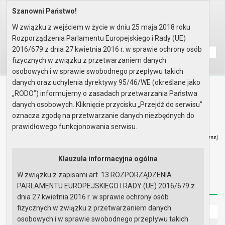
Szanowni Państwo!
Home
Prawo lokalne
Zarządzenia
Rok 2025 - zgodnie z art. 30 u..
W związku z wejściem w życie w dniu 25 maja 2018 roku
Rozporządzenia Parlamentu Europejskiego i Rady (UE)
Wyszukaj na stronie:
A
A
A
2016/679 z dnia 27 kwietnia 2016 r. w sprawie ochrony osób
fizycznych w związku z przetwarzaniem danych
osobowych i w sprawie swobodnego przepływu takich
danych oraz uchylenia dyrektywy 95/46/WE (określane jako
Biuletyn Informacji Publicznej
„RODO”) informujemy o zasadach przetwarzania Państwa
Urząd Miasta i Gminy w Gryfinie
danych osobowych. Kliknięcie przycisku „Przejdź do serwisu”
oznacza zgodę na przetwarzanie danych niezbędnych do
prawidłowego funkcjonowania serwisu.
Klauzula informacyjna ogólna
Strona główna
Mapa serwisu
Aktualności
W związku z zapisami art. 13 ROZPORZĄDZENIA
Redakcja
Instrukcja korzystania
Dostępność
PARLAMENTU EUROPEJSKIEGO I RADY (UE) 2016/679 z
dnia 27 kwietnia 2016 r. w sprawie ochrony osób
fizycznych w związku z przetwarzaniem danych
Strona główna
osobowych i w sprawie swobodnego przepływu takich