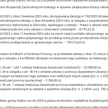
dżetu gminy Gryfino na rok 2025 w planie dochodów i wydatków budżetowych 
awie art. 16 RODO,
jami Wojewody Zachodniopomorskiego w sprawie zwiększenia dotacji celowy
43/2025 z dnia 2 kwietnia 2025 roku, skorygowaną decyzją nr 153/2025 Woje
tzw. prawo do bycia zapomnianym) na podstawie art. 17 RODO, w przy
achodniopomorskiego z dnia 8 kwietnia 2025 roku, w związku z uzupełnieniem
tórych były zebrane lub w inny sposób przetwarzane,
zynności realizowane w 2024 roku, wynikające z ustawy – Prawo o aktach sta
zeciw wobec przetwarzania danych osobowych,
widencji ludności oraz ustawy o dowodach osobistych – 8 197,23 zł;
63/2025 z dnia 11 kwietnia 2025 roku na zwrot części podatku akcyzowego za
ę na przetwarzanie danych osobowych, która jest podstawą przetwarza
apędowego wykorzystywanego do produkcji rolnej przez producentów rolnych
osztów postępowania w sprawie jego zwrotu – 759 216,65 zł;
ie z prawem,
wywiązania się z obowiązku wynikającego z przepisów prawa;
manymi środkami z Funduszu Pomocy, na podstawie ustawy z dnia 12 marca 
anych osobowych na podstawie art. 18 RODO, w przypadku gdy:
y w związku z konfliktem zbrojnym na terytorium tego państwa, na realizację
prawidłowość danych osobowych – na okres pozwalający administratoro
wem, a osoba, której dane dotyczą, sprzeciwia się usunięciu danych, ż
t. 26 ust. 1 pkt 1 ustawy (realizacja świadczeń rodzinnych) – 20 000,00 zł;
a swoich celów, ale osoba, której dane dotyczą, potrzebuje ich do ustal
rt. 29 w związku z art. 18-19 o zmianie ustawy o pomocy obywatelom Ukrainy 
rojnym na terytorium tego państwa oraz niektórych innych ustaw (Dz. U. z 2025 
eciw wobec przetwarzania danych - do czasu ustalenia czy prawnie uza
wiadczeń pomocy społecznej) – 2 500,00 zł;
t. 53 ust. 1 ustawy (realizacja świadczeń pomocy materialnej o charakterze 
 20 RODO, w przypadku gdy łącznie spełnione są następujące przesłank
sadach określonych w ustawie o systemie oświaty (Dz. U. z 2024 r. poz. 750 z 
tawie umowy zawartej z osobą, której dane dotyczą lub na podstawie 
tomatyzowany;
udżetu gminy Gryfino na rok 2025 w planie dochodów i wydatków budżetowych 
a podstawie art. 21 RODO, wobec przetwarzania danych osobowych, kt
ją o dofinansowaniu projektu przez Polsko-Niemiecką Współpracę Młodzież