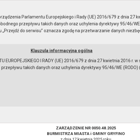
ządzenia Parlamentu Europejskiego i Rady (UE) 2016/679 z dnia 27 kw
bodnego przepływu takich danych oraz uchylenia dyrektywy 95/46/WE
ku „Przejdź do serwisu” oznacza zgodę na przetwarzanie danych niezb
Klauzula informacyjna ogólna
a
Instrukcja korzystania
Dostępność
EUROPEJSKIEGO I RADY (UE) 2016/679 z dnia 27 kwietnia 2016 r. w s
epływu takich danych oraz uchylenia dyrektywy 95/46/WE (RODO) (Dz.U
zgodnie z art. 30 ustawy z dnia 8 marca 1990 r. o
NR 0050.48.2025 BURMISTRZA MIASTA i GMINY GRYFINO z dnia
y budżetu gminy Gryfino na 2025 rok
ZARZĄDZENIE NR 0050.48.2025
BURMISTRZA MIASTA i GMINY GRYFINO
bowiązującymi przepisami prawa w celu:
z dnia 17 kwietnia 2025 roku