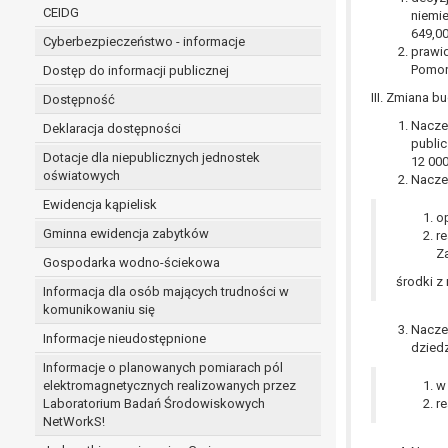
niezbędność przetwarzania do wykonania 
CEIDG
niemie
administratorowi bądź
649,00
Cyberbezpieczeństwo - informacje
niezbędność przetwarzania do celów wynik
prawid
Z przyczyn związanych z Pani/Pana szczególną s
Pomor
Dostęp do informacji publicznej
on istnienie ważnych prawnie uzasadnionych pod
III. Zmiana 
Dostępność
ustalenia, dochodzenia lub obrony roszczeń.
Naczel
Deklaracja dostępności
public
Dotacje dla niepublicznych jednostek
12 000
W przypadku gdy przetwarzanie danych osobowych odby
oświatowych
Nacze
prawo do cofnięcia tej zgody w dowolnym momencie. C
Ewidencja kąpielisk
Przysługuje Pani/Panu prawo wniesienia skargi do o
o
Gminna ewidencja zabytków
Organem właściwym do wniesienia skargi jest Prezes
r
Z
W zależności od sfery, w której przetwarzane są da
Gospodarka wodno-ściekowa
Pani/Pana dane nie będą poddawane zautomatyzowane
środki z
Informacja dla osób mających trudności w
komunikowaniu się
Naczel
Informacje nieudostępnione
dzied
Informacje o planowanych pomiarach pól
elektromagnetycznych realizowanych przez
w 
Laboratorium Badań Środowiskowych
r
NetWorkS!