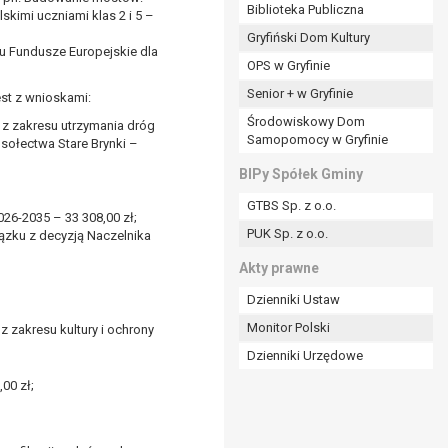
ania władzy publicznej powierzonej
Biblioteka Publiczna
skimi uczniami klas 2 i 5 –
Gryfiński Dom Kultury
stratora lub przez stronę trzecią.
mu Fundusze Europejskie dla
OPS w Gryfinie
rzetwarzać tych danych osobowych, chyba że wykaże
osoby, której dane dotyczą, lub podstaw do
Senior + w Gryfinie
est z wnioskami:
Środowiskowy Dom
 z zakresu utrzymania dróg
Samopomocy w Gryfinie
sołectwa Stare Brynki –
art. 6 ust. 1 lit a RODO), przysługuje Pani/Panu
BIPy Spółek Gminy
no na podstawie zgody przed jej cofnięciem.
GTBS Sp. z o.o.
nych osobowych przez administratora.
26-2035 – 33 308,00 zł;
PUK Sp. z o.o.
ązku z decyzją Naczelnika
mogiem ustawowym lub umownym.
Akty prawne
Dzienniki Ustaw
Monitor Polski
 zakresu kultury i ochrony
Dzienniki Urzędowe
00 zł;