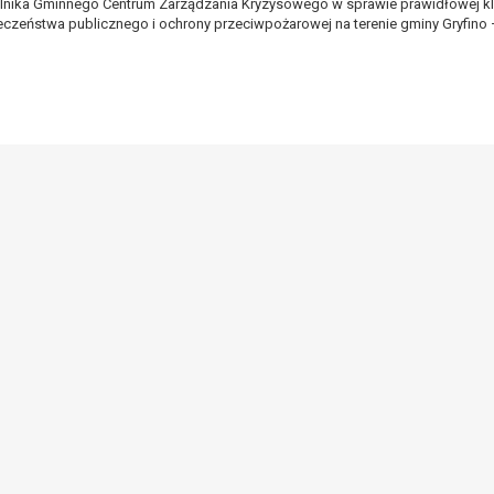
lnika Gminnego Centrum Zarządzania Kryzysowego w sprawie prawidłowej kla
czeństwa publicznego i ochrony przeciwpożarowej na terenie gminy Gryfino –