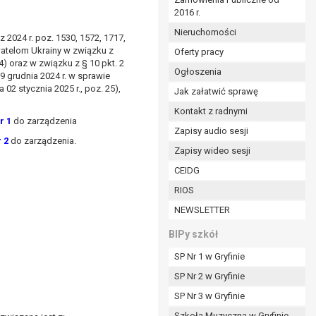
2016 r.
ym (Dz.U. z 2017r., poz. 1875 ze zm.) oraz z
 wobec Gminy;
Nieruchomości
 2024 r. poz. 1530, 1572, 1717,
ywatelom Ukrainy w związku z
Oferty pracy
4) oraz w związku z § 10 pkt. 2
Ogłoszenia
ministratorowi;
a 19 grudnia 2024 r. w sprawie
2 stycznia 2025 r., poz. 25),
ie i celu określonym w treści zgody.
Jak załatwić sprawę
m odbiorcom lub kategoriom odbiorców danych
Kontakt z radnymi
r 1
do zarządzenia
Zapisy audio sesji
ia przetwarzania danych osobowych;
 2
do zarządzenia.
Zapisy wideo sesji
e z terminami archiwizacji określonymi przez
CEIDG
RIOS
o czasu wycofania tej zgody.
NEWSLETTER
ezbędny do realizacji zawartej umowy, a po tym
ia zgody na przetwarzanie danych po zakończeniu i
BIPy szkół
SP Nr 1 w Gryfinie
jący z umowy o dofinansowanie zawartej między
SP Nr 2 w Gryfinie
ntrolnych.
SP Nr 3 w Gryfinie
Szkoła Muzyczna w Gryfinie