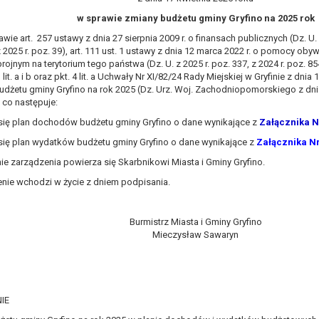
, a w szczególności ustawy z dnia 8 marca 1990 r. o samorządzie gminn
w sprawie zmiany budżetu gminy Gryfino na 2025 rok
), a także obowiązków i zadań zleconych przez instytucje nadrzędne
art. 257 ustawy z dnia 27 sierpnia 2009 r. o finansach publicznych (Dz. U. z
z 2025 r. poz. 39), art. 111 ust. 1 ustawy z dnia 12 marca 2022 r. o pomocy ob
otyczą, lub innej osoby fizycznej;
rojnym na terytorium tego państwa (Dz. U. z 2025 r. poz. 337, z 2024 r. poz. 85
ublicznym lub w ramach sprawowania władzy publicznej powierzonej ad
t. 3 lit. a i b oraz pkt. 4 lit. a Uchwały Nr XI/82/24 Rady Miejskiej w Gryfinie z dni
dżetu gminy Gryfino na rok 2025 (Dz. Urz. Woj. Zachodniopomorskiego z dnia 0
arzane są wyłącznie na podstawie wcześniej udzielonej zgody w zakres
 co następuje:
m w pkt. 3, dane osobowe mogą być udostępniane innym upoważniony
się plan dochodów budżetu gminy Gryfino o dane wynikające z
Załącznika N
mieniu administratora na podstawie zawartej z nim umowy powierzen
się plan wydatków budżetu gminy Gryfino o dane wynikające z
Załącznika Nr
owych na podstawie odpowiednich przepisów prawa.
 zarządzenia powierza się Skarbnikowi Miasta i Gminy Gryfino.
 niezbędny do realizacji celu dla jakiego zostały zebrane oraz zgodni
nie wchodzi w życie z dniem podpisania.
dstawie zgody osoby, której dane dotyczą przetwarzanie odbywa się d
 zawarcia i realizacji umowy przetwarzanie odbywa się przez okres ni
Burmistrz Miasta i Gminy Gryfino
b dla zabezpieczenia ewentualnych roszczeń, a w przypadku wyrażen
Mieczysław Sawaryn
sobowe od momentu pozyskania przechowywane są przez okres wynika
o projektu i konieczności zachowania dokumentacji projektu do celów ko
nych osobowych przysługuje Pani/Panu:
IE
ia ich kopii na podstawie art. 15 RODO;