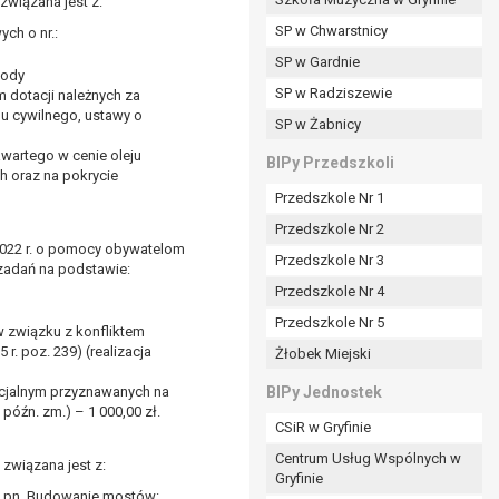
związana jest z:
SP w Chwarstnicy
ch o nr.:
SP w Gardnie
wody
padku gdy:
SP w Radziszewie
 dotacji należnych za
nu cywilnego, ustawy o
SP w Żabnicy
wartego w cenie oleju
nia danych i nie ma innej podstawy prawnej
BIPy Przedszkoli
 oraz na pokrycie
Przedszkole Nr 1
Przedszkole Nr 2
2022 r. o pomocy obywatelom
Przedszkole Nr 3
 zadań na podstawie:
wi sprawdzić prawidłowość tych danych,
Przedszkole Nr 4
ądając w zamian ich ograniczenia,
Przedszkole Nr 5
enia, obrony lub dochodzenia roszczeń,
w związku z konfliktem
r. poz. 239) (realizacja
Żłobek Miejski
sadnione podstawy po stronie administratora są
socjalnym przyznawanych na
BIPy Jednostek
i:
późn. zm.) – 1 000,00 zł.
CSiR w Gryfinie
zgody wyrażonej przez tą osobę,
Centrum Usług Wspólnych w
związana jest z:
órego podstawą prawną jest:
Gryfinie
y pn. Budowanie mostów: