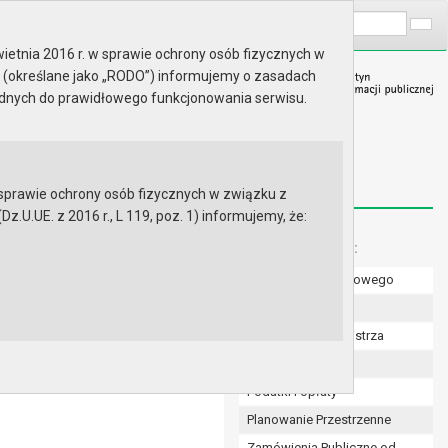
A
Wyszukaj na stronie:
A
A
ietnia 2016 r. w sprawie ochrony osób fizycznych w
 (określane jako „RODO”) informujemy o zasadach
ędnych do prawidłowego funkcjonowania serwisu.
prawie ochrony osób fizycznych w związku z
.UE. z 2016 r., L 119, poz. 1) informujemy, że:
 samorządzie gminnym
Menu dodatkowe:
Numer konta bankowego
 17 kwietnia 2025 roku w
Uchwały Rady
Zarządzenia Burmistrza
Budżet
Podatki i opłaty
Planowanie Przestrzenne
Zamówienia Publiczne od