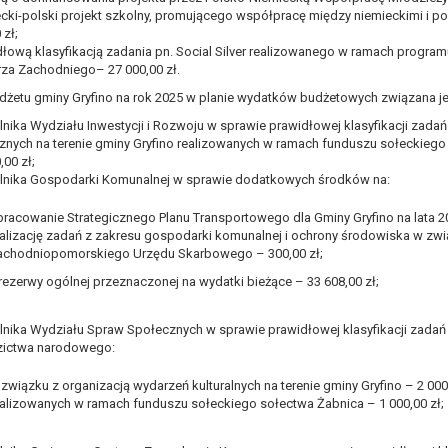
zadania realizowanego w interesie publicznym lub w ramach sprawow
cki-polski projekt szkolny, promującego współpracę między niemieckimi i pol
 zł;
ających z prawnie uzasadnionych interesów realizowanych przez admini
łową klasyfikacją zadania pn. Social Silver realizowanego w ramach progra
ytuacją. W razie wniesienia sprzeciwu, administrator nie może już p
za Zachodniego– 27 000,00 zł.
staw do przetwarzania, nadrzędnych wobec interesów, praw i wolności 
budżetu gminy Gryfino na rok 2025 w planie wydatków budżetowych związana j
nika Wydziału Inwestycji i Rozwoju w sprawie prawidłowej klasyfikacji zadań
znych na terenie gminy Gryfino realizowanych w ramach funduszu sołeckiego 
,00 zł;
wa się na podstawie zgody osoby na przetwarzanie danych osobowych (
lnika Gospodarki Komunalnej w sprawie dodatkowych środków na:
ofnięcie to nie ma wpływu na zgodność przetwarzania, którego dokona
rganu nadzorczego na niezgodne z prawem przetwarzanie Pani/Pana da
pracowanie Strategicznego Planu Transportowego dla Gminy Gryfino na lata 20
 Urzędu Ochrony Danych Osobowych.
ealizację zadań z zakresu gospodarki komunalnej i ochrony środowiska w zwi
achodniopomorskiego Urzędu Skarbowego – 300,00 zł;
ne osobowe, podanie danych osobowych jest dobrowolne albo jest wy
mu podejmowaniu decyzji, w tym również profilowaniu.
 rezerwy ogólnej przeznaczonej na wydatki bieżące – 33 608,00 zł;
nika Wydziału Spraw Społecznych w sprawie prawidłowej klasyfikacji zadań z
zictwa narodowego:
związku z organizacją wydarzeń kulturalnych na terenie gminy Gryfino – 2 000,
ealizowanych w ramach funduszu sołeckiego sołectwa Żabnica – 1 000,00 zł;