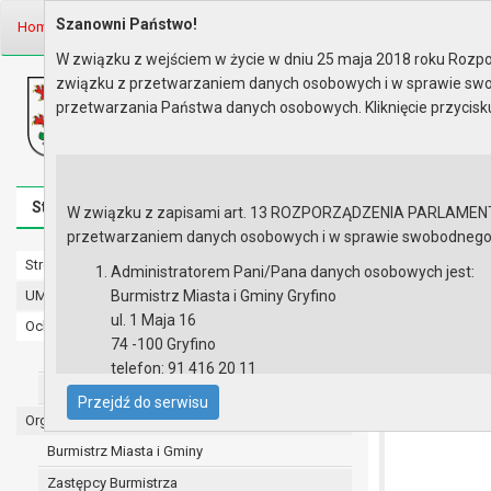
Szanowni Państwo!
Home
Prawo lokalne
Zarządzenia
Rok 2025 - zgodnie z art. 30 u..
W związku z wejściem w życie w dniu 25 maja 2018 roku Rozpor
związku z przetwarzaniem danych osobowych i w sprawie swo
Biuletyn Informacji Publicznej
przetwarzania Państwa danych osobowych. Kliknięcie przycis
Urząd Miasta i Gminy w Gryfinie
Strona główna
Mapa serwisu
Aktualności
Redakcj
W związku z zapisami art. 13 ROZPORZĄDZENIA PARLAMENTU 
przetwarzaniem danych osobowych i w sprawie swobodnego prz
Strona główna
Rok 2025 - 
Administratorem Pani/Pana danych osobowych jest:
UMiG - telefony wewnętrzne
Burmistrz Miasta i Gminy Gryfino
ZARZĄDZENIE 
ul. 1 Maja 16
Ochrona danych osobowych
sprawie zmian
74 -100 Gryfino
Urząd Miasta i Gminy w Gryfinie
telefon: 91 416 20 11
Straż Miejska
e-mail:
burmistrz@gryfino.pl
Przejdź do serwisu
Dane kontaktowe Inspektora Ochrony Danych:
Organy
telefon: 91 416 20 11
Burmistrz Miasta i Gminy
e-mail:
iod@gryfino.pl
Zastępcy Burmistrza
Pani/Pana dane osobowe przetwarzane są zgodnie z o