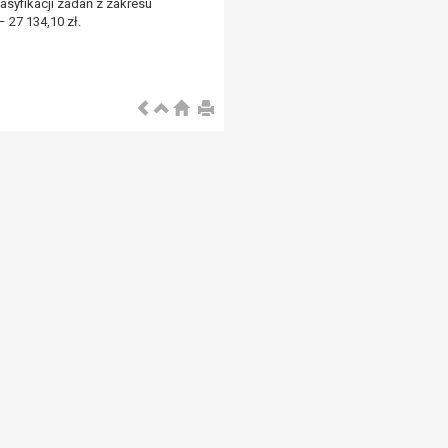
syfikacji zadań z zakresu
 27 134,10 zł.