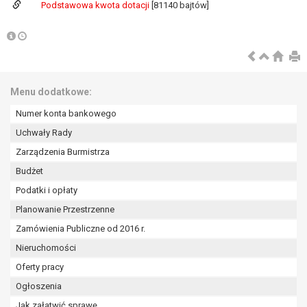
wykonania zadania realizowanego w
Podstawowa kwota dotacji
[81140 bajtów]
interesie publicznym lub w ramach
sprawowania władzy publicznej
powierzonej administratorowi bądź
niezbędność przetwarzania do celów
wynikających z prawnie
Menu dodatkowe:
uzasadnionych interesów
realizowanych przez administratora
Numer konta bankowego
lub przez stronę trzecią.
Uchwały Rady
Z przyczyn związanych z Pani/Pana
Zarządzenia Burmistrza
szczególną sytuacją. W razie wniesienia
sprzeciwu, administrator nie może już
Budżet
przetwarzać tych danych osobowych, chyba
Podatki i opłaty
że wykaże on istnienie ważnych prawnie
Planowanie Przestrzenne
uzasadnionych podstaw do przetwarzania,
Zamówienia Publiczne od 2016 r.
nadrzędnych wobec interesów, praw i
wolności osoby, której dane dotyczą, lub
Nieruchomości
podstaw do ustalenia, dochodzenia lub
Oferty pracy
obrony roszczeń.
Ogłoszenia
Jak załatwić sprawę