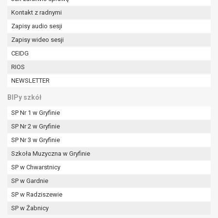
W przypadku gdy przetwarzanie danych
Kontakt z radnymi
osobowych odbywa się na podstawie zgody osoby
na przetwarzanie danych osobowych (art. 6 ust. 1
Zapisy audio sesji
lit a RODO), przysługuje Pani/Panu prawo do
Zapisy wideo sesji
cofnięcia tej zgody w dowolnym momencie.
CEIDG
Cofnięcie to nie ma wpływu na zgodność
RIOS
przetwarzania, którego dokonano na podstawie
zgody przed jej cofnięciem.
NEWSLETTER
Przysługuje Pani/Panu prawo wniesienia skargi do
BIPy szkół
organu nadzorczego na niezgodne z prawem
przetwarzanie Pani/Pana danych osobowych
SP Nr 1 w Gryfinie
przez administratora.
SP Nr 2 w Gryfinie
Organem właściwym do wniesienia skargi jest
SP Nr 3 w Gryfinie
Prezes Urzędu Ochrony Danych Osobowych.
Szkoła Muzyczna w Gryfinie
W zależności od sfery, w której przetwarzane są
dane osobowe, podanie danych osobowych jest
SP w Chwarstnicy
dobrowolne albo jest wymogiem ustawowym lub
SP w Gardnie
umownym.
SP w Radziszewie
Pani/Pana dane nie będą poddawane
zautomatyzowanemu podejmowaniu decyzji, w
SP w Żabnicy