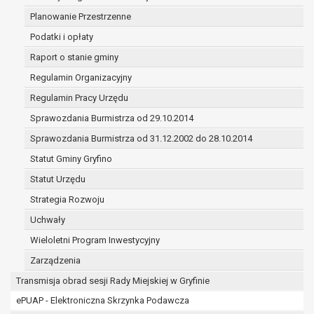
(merytorycznych), a także obowiązków i
Planowanie Przestrzenne
zadań zleconych przez instytucje
Podatki i opłaty
nadrzędne wobec Gminy;
zawarcia i realizacji umów;
Raport o stanie gminy
ochrony żywotnych interesów osoby, której
Regulamin Organizacyjny
dane dotyczą, lub innej osoby fizycznej;
Regulamin Pracy Urzędu
wykonania zadania realizowanego w
interesie publicznym lub w ramach
Sprawozdania Burmistrza od 29.10.2014
sprawowania władzy publicznej
Sprawozdania Burmistrza od 31.12.2002 do 28.10.2014
powierzonej administratorowi;
Statut Gminy Gryfino
w pozostałych przypadkach dane osobowe
przetwarzane są wyłącznie na podstawie
Statut Urzędu
wcześniej udzielonej zgody w zakresie i celu
Strategia Rozwoju
określonym w treści zgody.
Uchwały
W związku z przetwarzaniem danych w celu
wskazanym w pkt. 3, dane osobowe mogą być
Wieloletni Program Inwestycyjny
udostępniane innym upoważnionym odbiorcom lub
Zarządzenia
kategoriom odbiorców danych osobowych.
Transmisja obrad sesji Rady Miejskiej w Gryfinie
Odbiorcami mogą być:
ePUAP - Elektroniczna Skrzynka Podawcza
podmioty, które przetwarzają dane