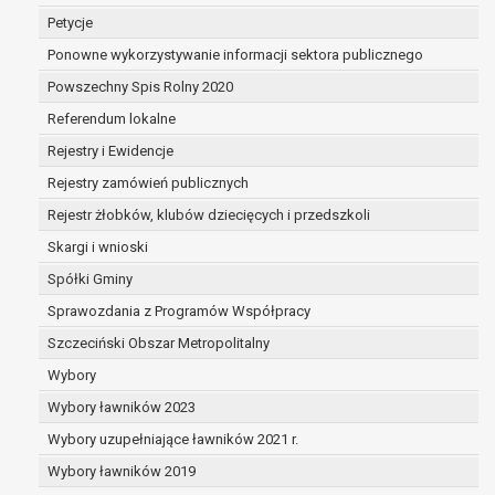
dane są nieprawidłowe lub
Petycje
niekompletne;
Ponowne wykorzystywanie informacji sektora publicznego
prawo do żądania usunięcia danych
osobowych (tzw. prawo do bycia
Powszechny Spis Rolny 2020
zapomnianym) na podstawie art. 17 RODO,
Referendum lokalne
w przypadku gdy:
Rejestry i Ewidencje
dane nie są już niezbędne do celów,
dla których były zebrane lub w inny
Rejestry zamówień publicznych
sposób przetwarzane,
Rejestr żłobków, klubów dziecięcych i przedszkoli
osoba, której dane dotyczą, wniosła
Skargi i wnioski
sprzeciw wobec przetwarzania
danych osobowych,
Spółki Gminy
osoba, której dane dotyczą wycofała
Sprawozdania z Programów Współpracy
zgodę na przetwarzanie danych
Szczeciński Obszar Metropolitalny
osobowych, która jest podstawą
przetwarzania danych i nie ma innej
Wybory
podstawy prawnej przetwarzania
Wybory ławników 2023
danych,
Wybory uzupełniające ławników 2021 r.
dane osobowe przetwarzane są
Wybory ławników 2019
niezgodnie z prawem,