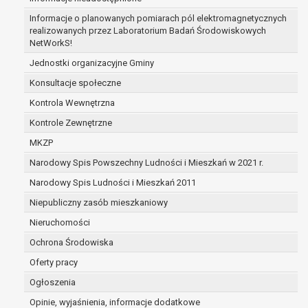
zabezpieczenia ewentualnych roszczeń, a w
Informacje o planowanych pomiarach pól elektromagnetycznych
przypadku wyrażenia zgody na przetwarzanie
realizowanych przez Laboratorium Badań Środowiskowych
danych po zakończeniu i rozliczeniu umowy, do
NetWorkS!
czasu wycofania tej zgody.
Jednostki organizacyjne Gminy
Ponadto w przypadku umów o dofinansowanie
Konsultacje społeczne
dane osobowe od momentu pozyskania
przechowywane są przez okres wynikający z
Kontrola Wewnętrzna
umowy o dofinansowanie zawartej między
Kontrole Zewnętrzne
beneficjentem a określoną instytucją, trwałości
MKZP
danego projektu i konieczności zachowania
Narodowy Spis Powszechny Ludności i Mieszkań w 2021 r.
dokumentacji projektu do celów kontrolnych.
W związku z przetwarzaniem przez
Narodowy Spis Ludności i Mieszkań 2011
administratora danych osobowych przysługuje
Niepubliczny zasób mieszkaniowy
Pani/Panu:
Nieruchomości
prawo dostępu do treści danych oraz
otrzymywania ich kopii na podstawie art. 15
Ochrona Środowiska
RODO;
Oferty pracy
prawo do żądania sprostowania danych na
Ogłoszenia
podstawie art. 16 RODO,
w przypadku gdy:
Opinie, wyjaśnienia, informacje dodatkowe