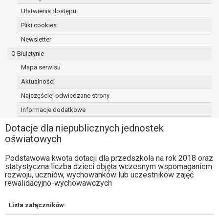
osoba, której dane dotyczą, wniosła
Ułatwienia dostępu
sprzeciw wobec przetwarzania
Pliki cookies
danych - do czasu ustalenia czy
Newsletter
prawnie uzasadnione podstawy po
stronie administratora są nadrzędne
O Biuletynie
wobec podstawy sprzeciwu;
Mapa serwisu
prawo do przenoszenia danych na
Aktualności
podstawie art. 20 RODO, w przypadku gdy
łącznie spełnione są następujące przesłanki:
Najczęściej odwiedzane strony
przetwarzanie danych odbywa się na
Informacje dodatkowe
podstawie umowy zawartej z osobą,
której dane dotyczą lub na podstawie
Dotacje dla niepublicznych jednostek
zgody wyrażonej przez tą osobę,
oświatowych
przetwarzanie odbywa się w sposób
Podstawowa kwota dotacji dla przedszkola na rok 2018 oraz
zautomatyzowany;
statystyczna liczba dzieci objęta wczesnym wspomaganiem
prawo sprzeciwu wobec przetwarzania
rozwoju, uczniów, wychowanków lub uczestników zajęć
danych na podstawie art. 21 RODO, wobec
rewalidacyjno-wychowawczych
przetwarzania danych osobowych, którego
podstawą prawną jest:
Lista załączników:
niezbędność przetwarzania do