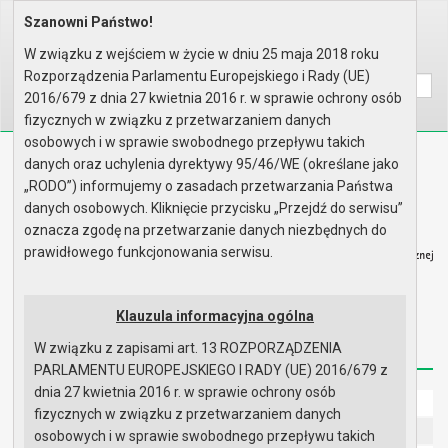
Szanowni Państwo!
Home
Informacje
Dotacje dla niepublicznych jed..
W związku z wejściem w życie w dniu 25 maja 2018 roku
Wyszukaj na stronie:
A
A
A
Rozporządzenia Parlamentu Europejskiego i Rady (UE)
2016/679 z dnia 27 kwietnia 2016 r. w sprawie ochrony osób
fizycznych w związku z przetwarzaniem danych
osobowych i w sprawie swobodnego przepływu takich
Biuletyn Informacji Publicznej
danych oraz uchylenia dyrektywy 95/46/WE (określane jako
Urząd Miasta i Gminy w Gryfinie
„RODO”) informujemy o zasadach przetwarzania Państwa
danych osobowych. Kliknięcie przycisku „Przejdź do serwisu”
oznacza zgodę na przetwarzanie danych niezbędnych do
prawidłowego funkcjonowania serwisu.
Strona główna
Mapa serwisu
Aktualności
Klauzula informacyjna ogólna
W związku z zapisami art. 13 ROZPORZĄDZENIA
Redakcja
Instrukcja korzystania
Dostępność
PARLAMENTU EUROPEJSKIEGO I RADY (UE) 2016/679 z
dnia 27 kwietnia 2016 r. w sprawie ochrony osób
Strona główna
fizycznych w związku z przetwarzaniem danych
UMiG - telefony wewnętrzne
osobowych i w sprawie swobodnego przepływu takich