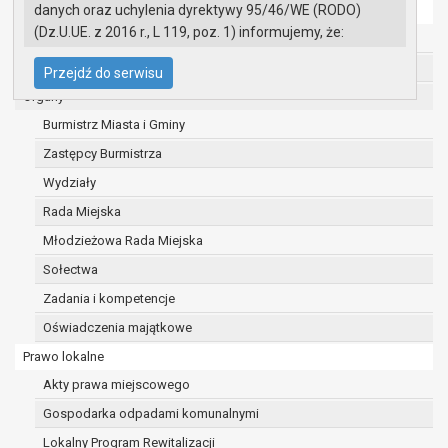
danych oraz uchylenia dyrektywy 95/46/WE (RODO)
Ochrona danych osobowych
(Dz.U.UE. z 2016 r., L 119, poz. 1) informujemy, że:
Urząd Miasta i Gminy w Gryfinie
Administratorem Pani/Pana danych osobowych
Straż Miejska
Przejdź do serwisu
jest:
Organy
Burmistrz Miasta i Gminy Gryfino
Burmistrz Miasta i Gminy
ul. 1 Maja 16
74 -100 Gryfino
Zastępcy Burmistrza
telefon: 91 416 20 11
Wydziały
e-mail:
burmistrz@gryfino.pl
Rada Miejska
Dane kontaktowe Inspektora Ochrony Danych:
telefon: 91 416 20 11
Młodzieżowa Rada Miejska
e-mail:
iod@gryfino.pl
Sołectwa
Pani/Pana dane osobowe przetwarzane są
Zadania i kompetencje
zgodnie z obowiązującymi przepisami prawa w
celu:
Oświadczenia majątkowe
realizacji zadań wynikających z przepisów
Prawo lokalne
prawa, a w szczególności ustawy z dnia 8
Akty prawa miejscowego
marca 1990 r. o samorządzie gminnym
Gospodarka odpadami komunalnymi
(Dz.U. z 2017r., poz. 1875 ze zm.) oraz z
szeregu ustaw kompetencyjnych
Lokalny Program Rewitalizacji