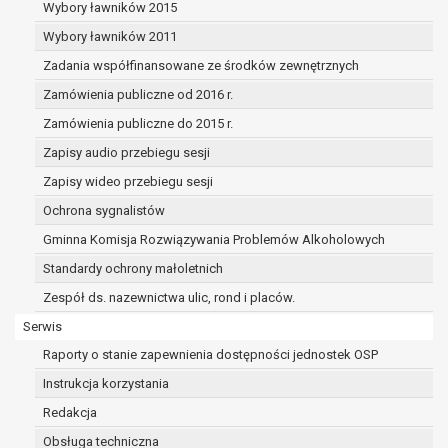
dane osobowe muszą być usunięte w
Wybory ławników 2015
celu wywiązania się z obowiązku
Wybory ławników 2011
wynikającego z przepisów prawa;
Zadania współfinansowane ze środków zewnętrznych
prawo do żądania ograniczenia
przetwarzania danych osobowych na
Zamówienia publiczne od 2016 r.
podstawie art. 18 RODO, w przypadku gdy:
Zamówienia publiczne do 2015 r.
osoba, której dane dotyczą
Zapisy audio przebiegu sesji
kwestionuje prawidłowość danych
osobowych – na okres pozwalający
Zapisy wideo przebiegu sesji
administratorowi sprawdzić
Ochrona sygnalistów
prawidłowość tych danych,
Gminna Komisja Rozwiązywania Problemów Alkoholowych
przetwarzanie danych jest niezgodne
z prawem, a osoba, której dane
Standardy ochrony małoletnich
dotyczą, sprzeciwia się usunięciu
Zespół ds. nazewnictwa ulic, rond i placów.
danych, żądając w zamian ich
Serwis
ograniczenia,
administrator nie potrzebuje już
Raporty o stanie zapewnienia dostępności jednostek OSP
danych dla swoich celów, ale osoba,
Instrukcja korzystania
której dane dotyczą, potrzebuje ich do
Redakcja
ustalenia, obrony lub dochodzenia
roszczeń,
Obsługa techniczna