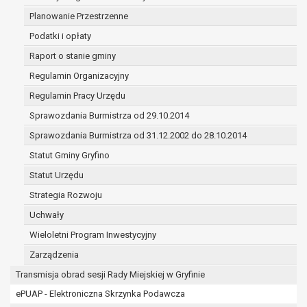
(merytorycznych), a także obowiązków i
Planowanie Przestrzenne
zadań zleconych przez instytucje
Podatki i opłaty
nadrzędne wobec Gminy;
zawarcia i realizacji umów;
Raport o stanie gminy
ochrony żywotnych interesów osoby, której
Regulamin Organizacyjny
dane dotyczą, lub innej osoby fizycznej;
Regulamin Pracy Urzędu
wykonania zadania realizowanego w
interesie publicznym lub w ramach
Sprawozdania Burmistrza od 29.10.2014
sprawowania władzy publicznej
Sprawozdania Burmistrza od 31.12.2002 do 28.10.2014
powierzonej administratorowi;
Statut Gminy Gryfino
w pozostałych przypadkach dane osobowe
przetwarzane są wyłącznie na podstawie
Statut Urzędu
wcześniej udzielonej zgody w zakresie i celu
Strategia Rozwoju
określonym w treści zgody.
Uchwały
W związku z przetwarzaniem danych w celu
wskazanym w pkt. 3, dane osobowe mogą być
Wieloletni Program Inwestycyjny
udostępniane innym upoważnionym odbiorcom lub
Zarządzenia
kategoriom odbiorców danych osobowych.
Transmisja obrad sesji Rady Miejskiej w Gryfinie
Odbiorcami mogą być:
ePUAP - Elektroniczna Skrzynka Podawcza
podmioty, które przetwarzają dane