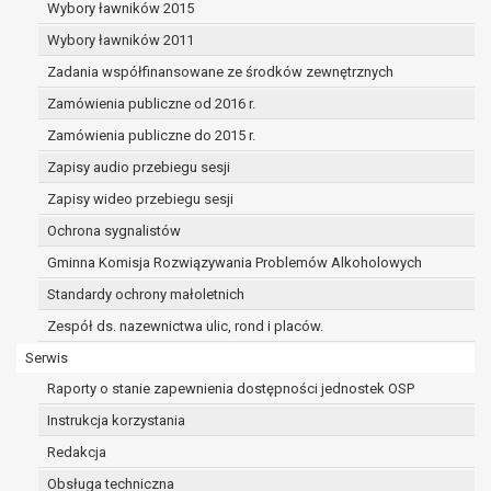
dane osobowe muszą być usunięte w
Wybory ławników 2015
celu wywiązania się z obowiązku
Wybory ławników 2011
wynikającego z przepisów prawa;
Zadania współfinansowane ze środków zewnętrznych
prawo do żądania ograniczenia
przetwarzania danych osobowych na
Zamówienia publiczne od 2016 r.
podstawie art. 18 RODO, w przypadku gdy:
Zamówienia publiczne do 2015 r.
osoba, której dane dotyczą
Zapisy audio przebiegu sesji
kwestionuje prawidłowość danych
osobowych – na okres pozwalający
Zapisy wideo przebiegu sesji
administratorowi sprawdzić
Ochrona sygnalistów
prawidłowość tych danych,
Gminna Komisja Rozwiązywania Problemów Alkoholowych
przetwarzanie danych jest niezgodne
z prawem, a osoba, której dane
Standardy ochrony małoletnich
dotyczą, sprzeciwia się usunięciu
Zespół ds. nazewnictwa ulic, rond i placów.
danych, żądając w zamian ich
Serwis
ograniczenia,
administrator nie potrzebuje już
Raporty o stanie zapewnienia dostępności jednostek OSP
danych dla swoich celów, ale osoba,
Instrukcja korzystania
której dane dotyczą, potrzebuje ich do
Redakcja
ustalenia, obrony lub dochodzenia
roszczeń,
Obsługa techniczna