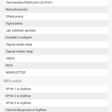
W przypadku gdy przetwarzanie danych
Zamówienia Publiczne od 2016 r.
osobowych odbywa się na podstawie zgody osoby
Nieruchomości
na przetwarzanie danych osobowych (art. 6 ust. 1
Oferty pracy
lit a RODO), przysługuje Pani/Panu prawo do
Ogłoszenia
cofnięcia tej zgody w dowolnym momencie.
Cofnięcie to nie ma wpływu na zgodność
Jak załatwić sprawę
przetwarzania, którego dokonano na podstawie
Kontakt z radnymi
zgody przed jej cofnięciem.
Zapisy audio sesji
Przysługuje Pani/Panu prawo wniesienia skargi do
Zapisy wideo sesji
organu nadzorczego na niezgodne z prawem
przetwarzanie Pani/Pana danych osobowych
CEIDG
przez administratora.
RIOS
Organem właściwym do wniesienia skargi jest
NEWSLETTER
Prezes Urzędu Ochrony Danych Osobowych.
W zależności od sfery, w której przetwarzane są
BIPy szkół
dane osobowe, podanie danych osobowych jest
SP Nr 1 w Gryfinie
dobrowolne albo jest wymogiem ustawowym lub
umownym.
SP Nr 2 w Gryfinie
Pani/Pana dane nie będą poddawane
SP Nr 3 w Gryfinie
zautomatyzowanemu podejmowaniu decyzji, w
Szkoła Muzyczna w Gryfinie