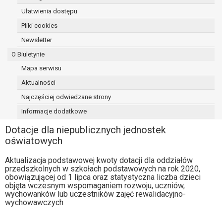
osoba, której dane dotyczą, wniosła
Ułatwienia dostępu
sprzeciw wobec przetwarzania
Pliki cookies
danych - do czasu ustalenia czy
Newsletter
prawnie uzasadnione podstawy po
stronie administratora są nadrzędne
O Biuletynie
wobec podstawy sprzeciwu;
Mapa serwisu
prawo do przenoszenia danych na
Aktualności
podstawie art. 20 RODO, w przypadku gdy
łącznie spełnione są następujące przesłanki:
Najczęściej odwiedzane strony
przetwarzanie danych odbywa się na
Informacje dodatkowe
podstawie umowy zawartej z osobą,
której dane dotyczą lub na podstawie
Dotacje dla niepublicznych jednostek
zgody wyrażonej przez tą osobę,
oświatowych
przetwarzanie odbywa się w sposób
Aktualizacja podstawowej kwoty dotacji dla oddziałów
zautomatyzowany;
przedszkolnych w szkołach podstawowych na rok 2020,
prawo sprzeciwu wobec przetwarzania
obowiązującej od 1 lipca oraz statystyczna liczba dzieci
danych na podstawie art. 21 RODO, wobec
objęta wczesnym wspomaganiem rozwoju, uczniów,
przetwarzania danych osobowych, którego
wychowanków lub uczestników zajęć rewalidacyjno-
wychowawczych
podstawą prawną jest:
niezbędność przetwarzania do