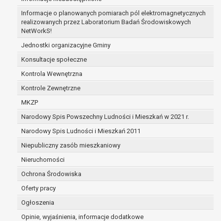
zabezpieczenia ewentualnych roszczeń, a w
Informacje o planowanych pomiarach pól elektromagnetycznych
przypadku wyrażenia zgody na przetwarzanie
realizowanych przez Laboratorium Badań Środowiskowych
danych po zakończeniu i rozliczeniu umowy, do
NetWorkS!
czasu wycofania tej zgody.
Jednostki organizacyjne Gminy
Ponadto w przypadku umów o dofinansowanie
Konsultacje społeczne
dane osobowe od momentu pozyskania
przechowywane są przez okres wynikający z
Kontrola Wewnętrzna
umowy o dofinansowanie zawartej między
Kontrole Zewnętrzne
beneficjentem a określoną instytucją, trwałości
MKZP
danego projektu i konieczności zachowania
Narodowy Spis Powszechny Ludności i Mieszkań w 2021 r.
dokumentacji projektu do celów kontrolnych.
W związku z przetwarzaniem przez
Narodowy Spis Ludności i Mieszkań 2011
administratora danych osobowych przysługuje
Niepubliczny zasób mieszkaniowy
Pani/Panu:
Nieruchomości
prawo dostępu do treści danych oraz
otrzymywania ich kopii na podstawie art. 15
Ochrona Środowiska
RODO;
Oferty pracy
prawo do żądania sprostowania danych na
Ogłoszenia
podstawie art. 16 RODO,
w przypadku gdy:
Opinie, wyjaśnienia, informacje dodatkowe