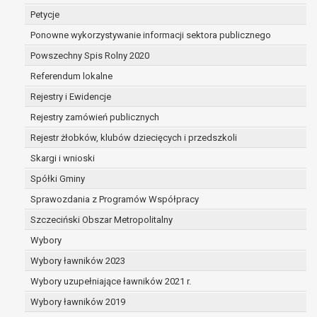
dane są nieprawidłowe lub
Petycje
niekompletne;
Ponowne wykorzystywanie informacji sektora publicznego
prawo do żądania usunięcia danych
osobowych (tzw. prawo do bycia
Powszechny Spis Rolny 2020
zapomnianym) na podstawie art. 17 RODO,
Referendum lokalne
w przypadku gdy:
Rejestry i Ewidencje
dane nie są już niezbędne do celów,
dla których były zebrane lub w inny
Rejestry zamówień publicznych
sposób przetwarzane,
Rejestr żłobków, klubów dziecięcych i przedszkoli
osoba, której dane dotyczą, wniosła
Skargi i wnioski
sprzeciw wobec przetwarzania
danych osobowych,
Spółki Gminy
osoba, której dane dotyczą wycofała
Sprawozdania z Programów Współpracy
zgodę na przetwarzanie danych
Szczeciński Obszar Metropolitalny
osobowych, która jest podstawą
przetwarzania danych i nie ma innej
Wybory
podstawy prawnej przetwarzania
Wybory ławników 2023
danych,
Wybory uzupełniające ławników 2021 r.
dane osobowe przetwarzane są
Wybory ławników 2019
niezgodnie z prawem,