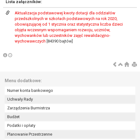
Lista załączników:
wykonania zadania realizowanego w
interesie publicznym lub w ramach
Aktualizacja podstawowej kwoty dotacji dla oddziałów
sprawowania władzy publicznej
przedszkolnych w szkołach podstawowych na rok 2020,
powierzonej administratorowi bądź
obowiązującej od 1 stycznia oraz statystyczna liczba dzieci
niezbędność przetwarzania do celów
objęta wczesnym wspomaganiem rozwoju, uczniów,
wychowanków lub uczestników zajęć rewalidacyjno-
wynikających z prawnie
wychowawczych
[84390 bajtów]
uzasadnionych interesów
realizowanych przez administratora
lub przez stronę trzecią.
Z przyczyn związanych z Pani/Pana
szczególną sytuacją. W razie wniesienia
sprzeciwu, administrator nie może już
Menu dodatkowe:
przetwarzać tych danych osobowych, chyba
Numer konta bankowego
że wykaże on istnienie ważnych prawnie
uzasadnionych podstaw do przetwarzania,
Uchwały Rady
nadrzędnych wobec interesów, praw i
Zarządzenia Burmistrza
wolności osoby, której dane dotyczą, lub
Budżet
podstaw do ustalenia, dochodzenia lub
Podatki i opłaty
obrony roszczeń.
Planowanie Przestrzenne