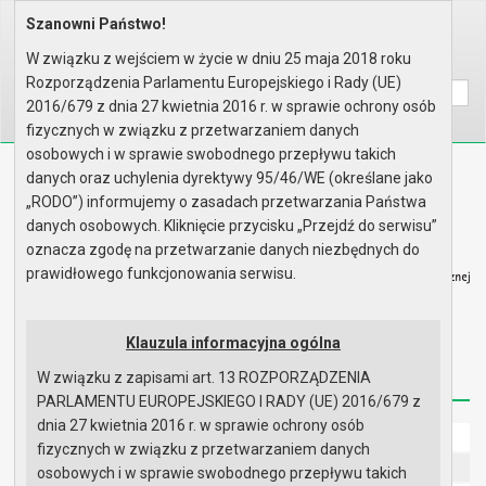
Szanowni Państwo!
Home
Informacje
Dotacje dla niepublicznych jed..
W związku z wejściem w życie w dniu 25 maja 2018 roku
Wyszukaj na stronie:
A
A
A
Rozporządzenia Parlamentu Europejskiego i Rady (UE)
2016/679 z dnia 27 kwietnia 2016 r. w sprawie ochrony osób
fizycznych w związku z przetwarzaniem danych
osobowych i w sprawie swobodnego przepływu takich
Biuletyn Informacji Publicznej
danych oraz uchylenia dyrektywy 95/46/WE (określane jako
Urząd Miasta i Gminy w Gryfinie
„RODO”) informujemy o zasadach przetwarzania Państwa
danych osobowych. Kliknięcie przycisku „Przejdź do serwisu”
oznacza zgodę na przetwarzanie danych niezbędnych do
prawidłowego funkcjonowania serwisu.
Strona główna
Mapa serwisu
Aktualności
Klauzula informacyjna ogólna
W związku z zapisami art. 13 ROZPORZĄDZENIA
Redakcja
Instrukcja korzystania
Dostępność
PARLAMENTU EUROPEJSKIEGO I RADY (UE) 2016/679 z
dnia 27 kwietnia 2016 r. w sprawie ochrony osób
Strona główna
fizycznych w związku z przetwarzaniem danych
UMiG - telefony wewnętrzne
osobowych i w sprawie swobodnego przepływu takich