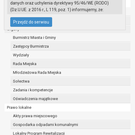
danych oraz uchylenia dyrektywy 95/46/WE (RODO)
Ochrona danych osobowych
(Dz.U.UE. z 2016 r., L 119, poz. 1) informujemy, że:
Urząd Miasta i Gminy w Gryfinie
Administratorem Pani/Pana danych osobowych
Straż Miejska
Przejdź do serwisu
jest:
Organy
Burmistrz Miasta i Gminy Gryfino
Burmistrz Miasta i Gminy
ul. 1 Maja 16
74 -100 Gryfino
Zastępcy Burmistrza
telefon: 91 416 20 11
Wydziały
e-mail:
burmistrz@gryfino.pl
Rada Miejska
Dane kontaktowe Inspektora Ochrony Danych:
telefon: 91 416 20 11
Młodzieżowa Rada Miejska
e-mail:
iod@gryfino.pl
Sołectwa
Pani/Pana dane osobowe przetwarzane są
Zadania i kompetencje
zgodnie z obowiązującymi przepisami prawa w
celu:
Oświadczenia majątkowe
realizacji zadań wynikających z przepisów
Prawo lokalne
prawa, a w szczególności ustawy z dnia 8
Akty prawa miejscowego
marca 1990 r. o samorządzie gminnym
Gospodarka odpadami komunalnymi
(Dz.U. z 2017r., poz. 1875 ze zm.) oraz z
szeregu ustaw kompetencyjnych
Lokalny Program Rewitalizacji