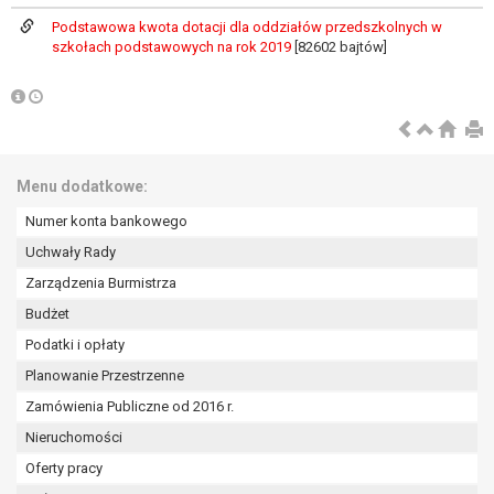
wykonania zadania realizowanego w
Podstawowa kwota dotacji dla oddziałów przedszkolnych w
interesie publicznym lub w ramach
szkołach podstawowych na rok 2019
[82602 bajtów]
sprawowania władzy publicznej
powierzonej administratorowi bądź
niezbędność przetwarzania do celów
wynikających z prawnie
uzasadnionych interesów
realizowanych przez administratora
Menu dodatkowe:
lub przez stronę trzecią.
Numer konta bankowego
Z przyczyn związanych z Pani/Pana
szczególną sytuacją. W razie wniesienia
Uchwały Rady
sprzeciwu, administrator nie może już
Zarządzenia Burmistrza
przetwarzać tych danych osobowych, chyba
Budżet
że wykaże on istnienie ważnych prawnie
Podatki i opłaty
uzasadnionych podstaw do przetwarzania,
nadrzędnych wobec interesów, praw i
Planowanie Przestrzenne
wolności osoby, której dane dotyczą, lub
Zamówienia Publiczne od 2016 r.
podstaw do ustalenia, dochodzenia lub
Nieruchomości
obrony roszczeń.
Oferty pracy