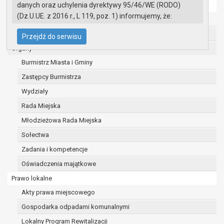
danych oraz uchylenia dyrektywy 95/46/WE (RODO)
Ochrona danych osobowych
(Dz.U.UE. z 2016 r., L 119, poz. 1) informujemy, że:
Urząd Miasta i Gminy w Gryfinie
Administratorem Pani/Pana danych osobowych
Straż Miejska
Przejdź do serwisu
jest:
Organy
Burmistrz Miasta i Gminy Gryfino
Burmistrz Miasta i Gminy
ul. 1 Maja 16
74 -100 Gryfino
Zastępcy Burmistrza
telefon: 91 416 20 11
Wydziały
e-mail:
burmistrz@gryfino.pl
Rada Miejska
Dane kontaktowe Inspektora Ochrony Danych:
telefon: 91 416 20 11
Młodzieżowa Rada Miejska
e-mail:
iod@gryfino.pl
Sołectwa
Pani/Pana dane osobowe przetwarzane są
Zadania i kompetencje
zgodnie z obowiązującymi przepisami prawa w
celu:
Oświadczenia majątkowe
realizacji zadań wynikających z przepisów
Prawo lokalne
prawa, a w szczególności ustawy z dnia 8
Akty prawa miejscowego
marca 1990 r. o samorządzie gminnym
Gospodarka odpadami komunalnymi
(Dz.U. z 2017r., poz. 1875 ze zm.) oraz z
szeregu ustaw kompetencyjnych
Lokalny Program Rewitalizacji