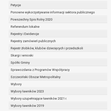
dane są nieprawidłowe lub
Petycje
niekompletne;
Ponowne wykorzystywanie informacji sektora publicznego
prawo do żądania usunięcia danych
osobowych (tzw. prawo do bycia
Powszechny Spis Rolny 2020
zapomnianym) na podstawie art. 17 RODO,
Referendum lokalne
w przypadku gdy:
Rejestry i Ewidencje
dane nie są już niezbędne do celów,
dla których były zebrane lub w inny
Rejestry zamówień publicznych
sposób przetwarzane,
Rejestr żłobków, klubów dziecięcych i przedszkoli
osoba, której dane dotyczą, wniosła
Skargi i wnioski
sprzeciw wobec przetwarzania
danych osobowych,
Spółki Gminy
osoba, której dane dotyczą wycofała
Sprawozdania z Programów Współpracy
zgodę na przetwarzanie danych
Szczeciński Obszar Metropolitalny
osobowych, która jest podstawą
przetwarzania danych i nie ma innej
Wybory
podstawy prawnej przetwarzania
Wybory ławników 2023
danych,
Wybory uzupełniające ławników 2021 r.
dane osobowe przetwarzane są
Wybory ławników 2019
niezgodnie z prawem,