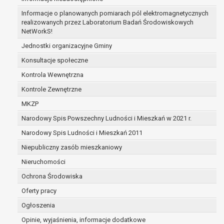
zabezpieczenia ewentualnych roszczeń, a w
Informacje o planowanych pomiarach pól elektromagnetycznych
przypadku wyrażenia zgody na przetwarzanie
realizowanych przez Laboratorium Badań Środowiskowych
danych po zakończeniu i rozliczeniu umowy, do
NetWorkS!
czasu wycofania tej zgody.
Jednostki organizacyjne Gminy
Ponadto w przypadku umów o dofinansowanie
Konsultacje społeczne
dane osobowe od momentu pozyskania
przechowywane są przez okres wynikający z
Kontrola Wewnętrzna
umowy o dofinansowanie zawartej między
Kontrole Zewnętrzne
beneficjentem a określoną instytucją, trwałości
MKZP
danego projektu i konieczności zachowania
Narodowy Spis Powszechny Ludności i Mieszkań w 2021 r.
dokumentacji projektu do celów kontrolnych.
W związku z przetwarzaniem przez
Narodowy Spis Ludności i Mieszkań 2011
administratora danych osobowych przysługuje
Niepubliczny zasób mieszkaniowy
Pani/Panu:
Nieruchomości
prawo dostępu do treści danych oraz
otrzymywania ich kopii na podstawie art. 15
Ochrona Środowiska
RODO;
Oferty pracy
prawo do żądania sprostowania danych na
Ogłoszenia
podstawie art. 16 RODO,
w przypadku gdy:
Opinie, wyjaśnienia, informacje dodatkowe