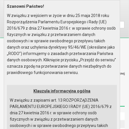
Szanowni Państwo!
Home
Informacje
Dotacje dla niepublicznych jed..
W związku z wejściem w życie w dniu 25 maja 2018 roku
Wyszukaj na stronie:
A
A
A
Rozporządzenia Parlamentu Europejskiego i Rady (UE)
2016/679 z dnia 27 kwietnia 2016 r. w sprawie ochrony osób
fizycznych w związku z przetwarzaniem danych
osobowych i w sprawie swobodnego przepływu takich
Biuletyn Informacji Publicznej
danych oraz uchylenia dyrektywy 95/46/WE (określane jako
Urząd Miasta i Gminy w Gryfinie
„RODO”) informujemy o zasadach przetwarzania Państwa
danych osobowych. Kliknięcie przycisku „Przejdź do serwisu”
oznacza zgodę na przetwarzanie danych niezbędnych do
prawidłowego funkcjonowania serwisu.
Strona główna
Mapa serwisu
Aktualności
Klauzula informacyjna ogólna
W związku z zapisami art. 13 ROZPORZĄDZENIA
Redakcja
Instrukcja korzystania
Dostępność
PARLAMENTU EUROPEJSKIEGO I RADY (UE) 2016/679 z
dnia 27 kwietnia 2016 r. w sprawie ochrony osób
Strona główna
fizycznych w związku z przetwarzaniem danych
UMiG - telefony wewnętrzne
osobowych i w sprawie swobodnego przepływu takich