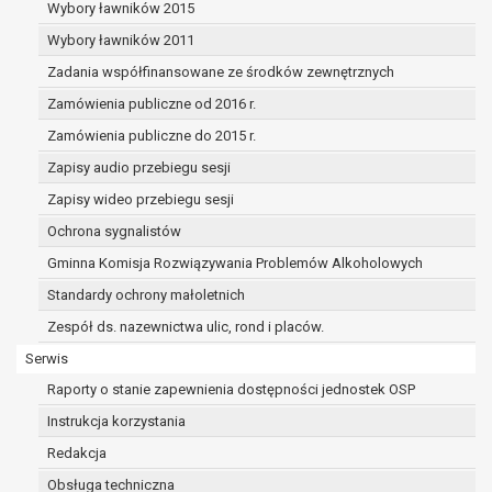
dane osobowe muszą być usunięte w
Wybory ławników 2015
celu wywiązania się z obowiązku
Wybory ławników 2011
wynikającego z przepisów prawa;
Zadania współfinansowane ze środków zewnętrznych
prawo do żądania ograniczenia
przetwarzania danych osobowych na
Zamówienia publiczne od 2016 r.
podstawie art. 18 RODO, w przypadku gdy:
Zamówienia publiczne do 2015 r.
osoba, której dane dotyczą
Zapisy audio przebiegu sesji
kwestionuje prawidłowość danych
osobowych – na okres pozwalający
Zapisy wideo przebiegu sesji
administratorowi sprawdzić
Ochrona sygnalistów
prawidłowość tych danych,
Gminna Komisja Rozwiązywania Problemów Alkoholowych
przetwarzanie danych jest niezgodne
z prawem, a osoba, której dane
Standardy ochrony małoletnich
dotyczą, sprzeciwia się usunięciu
Zespół ds. nazewnictwa ulic, rond i placów.
danych, żądając w zamian ich
Serwis
ograniczenia,
administrator nie potrzebuje już
Raporty o stanie zapewnienia dostępności jednostek OSP
danych dla swoich celów, ale osoba,
Instrukcja korzystania
której dane dotyczą, potrzebuje ich do
Redakcja
ustalenia, obrony lub dochodzenia
roszczeń,
Obsługa techniczna