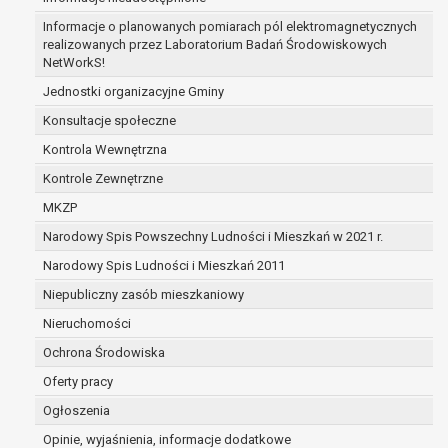
zabezpieczenia ewentualnych roszczeń, a w
Informacje o planowanych pomiarach pól elektromagnetycznych
przypadku wyrażenia zgody na przetwarzanie
realizowanych przez Laboratorium Badań Środowiskowych
danych po zakończeniu i rozliczeniu umowy, do
NetWorkS!
czasu wycofania tej zgody.
Jednostki organizacyjne Gminy
Ponadto w przypadku umów o dofinansowanie
Konsultacje społeczne
dane osobowe od momentu pozyskania
przechowywane są przez okres wynikający z
Kontrola Wewnętrzna
umowy o dofinansowanie zawartej między
Kontrole Zewnętrzne
beneficjentem a określoną instytucją, trwałości
MKZP
danego projektu i konieczności zachowania
Narodowy Spis Powszechny Ludności i Mieszkań w 2021 r.
dokumentacji projektu do celów kontrolnych.
W związku z przetwarzaniem przez
Narodowy Spis Ludności i Mieszkań 2011
administratora danych osobowych przysługuje
Niepubliczny zasób mieszkaniowy
Pani/Panu:
Nieruchomości
prawo dostępu do treści danych oraz
otrzymywania ich kopii na podstawie art. 15
Ochrona Środowiska
RODO;
Oferty pracy
prawo do żądania sprostowania danych na
Ogłoszenia
podstawie art. 16 RODO,
w przypadku gdy:
Opinie, wyjaśnienia, informacje dodatkowe