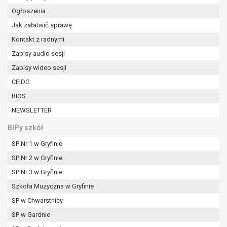
W przypadku gdy przetwarzanie danych
Ogłoszenia
osobowych odbywa się na podstawie zgody osoby
Jak załatwić sprawę
na przetwarzanie danych osobowych (art. 6 ust. 1
lit a RODO), przysługuje Pani/Panu prawo do
Kontakt z radnymi
cofnięcia tej zgody w dowolnym momencie.
Zapisy audio sesji
Cofnięcie to nie ma wpływu na zgodność
Zapisy wideo sesji
przetwarzania, którego dokonano na podstawie
CEIDG
zgody przed jej cofnięciem.
Przysługuje Pani/Panu prawo wniesienia skargi do
RIOS
organu nadzorczego na niezgodne z prawem
NEWSLETTER
przetwarzanie Pani/Pana danych osobowych
przez administratora.
BIPy szkół
Organem właściwym do wniesienia skargi jest
SP Nr 1 w Gryfinie
Prezes Urzędu Ochrony Danych Osobowych.
SP Nr 2 w Gryfinie
W zależności od sfery, w której przetwarzane są
dane osobowe, podanie danych osobowych jest
SP Nr 3 w Gryfinie
dobrowolne albo jest wymogiem ustawowym lub
Szkoła Muzyczna w Gryfinie
umownym.
SP w Chwarstnicy
Pani/Pana dane nie będą poddawane
SP w Gardnie
zautomatyzowanemu podejmowaniu decyzji, w