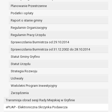
(merytorycznych), a także obowiązków i
Planowanie Przestrzenne
zadań zleconych przez instytucje
Podatki i opłaty
nadrzędne wobec Gminy;
zawarcia i realizacji umów;
Raport o stanie gminy
ochrony żywotnych interesów osoby, której
Regulamin Organizacyjny
dane dotyczą, lub innej osoby fizycznej;
Regulamin Pracy Urzędu
wykonania zadania realizowanego w
interesie publicznym lub w ramach
Sprawozdania Burmistrza od 29.10.2014
sprawowania władzy publicznej
Sprawozdania Burmistrza od 31.12.2002 do 28.10.2014
powierzonej administratorowi;
Statut Gminy Gryfino
w pozostałych przypadkach dane osobowe
przetwarzane są wyłącznie na podstawie
Statut Urzędu
wcześniej udzielonej zgody w zakresie i celu
Strategia Rozwoju
określonym w treści zgody.
Uchwały
W związku z przetwarzaniem danych w celu
wskazanym w pkt. 3, dane osobowe mogą być
Wieloletni Program Inwestycyjny
udostępniane innym upoważnionym odbiorcom lub
Zarządzenia
kategoriom odbiorców danych osobowych.
Transmisja obrad sesji Rady Miejskiej w Gryfinie
Odbiorcami mogą być:
ePUAP - Elektroniczna Skrzynka Podawcza
podmioty, które przetwarzają dane