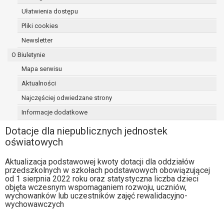
osoba, której dane dotyczą, wniosła
Ułatwienia dostępu
sprzeciw wobec przetwarzania
Pliki cookies
danych - do czasu ustalenia czy
Newsletter
prawnie uzasadnione podstawy po
stronie administratora są nadrzędne
O Biuletynie
wobec podstawy sprzeciwu;
Mapa serwisu
prawo do przenoszenia danych na
Aktualności
podstawie art. 20 RODO, w przypadku gdy
łącznie spełnione są następujące przesłanki:
Najczęściej odwiedzane strony
przetwarzanie danych odbywa się na
Informacje dodatkowe
podstawie umowy zawartej z osobą,
której dane dotyczą lub na podstawie
Dotacje dla niepublicznych jednostek
zgody wyrażonej przez tą osobę,
oświatowych
przetwarzanie odbywa się w sposób
Aktualizacja podstawowej kwoty dotacji dla oddziałów
zautomatyzowany;
przedszkolnych w szkołach podstawowych obowiązującej
prawo sprzeciwu wobec przetwarzania
od 1 sierpnia 2022 roku oraz statystyczna liczba dzieci
danych na podstawie art. 21 RODO, wobec
objęta wczesnym wspomaganiem rozwoju, uczniów,
przetwarzania danych osobowych, którego
wychowanków lub uczestników zajęć rewalidacyjno-
wychowawczych
podstawą prawną jest:
niezbędność przetwarzania do