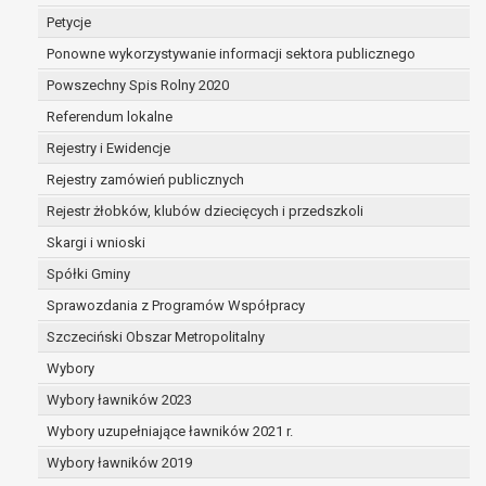
dane są nieprawidłowe lub
Petycje
niekompletne;
Ponowne wykorzystywanie informacji sektora publicznego
prawo do żądania usunięcia danych
osobowych (tzw. prawo do bycia
Powszechny Spis Rolny 2020
zapomnianym) na podstawie art. 17 RODO,
Referendum lokalne
w przypadku gdy:
Rejestry i Ewidencje
dane nie są już niezbędne do celów,
dla których były zebrane lub w inny
Rejestry zamówień publicznych
sposób przetwarzane,
Rejestr żłobków, klubów dziecięcych i przedszkoli
osoba, której dane dotyczą, wniosła
Skargi i wnioski
sprzeciw wobec przetwarzania
danych osobowych,
Spółki Gminy
osoba, której dane dotyczą wycofała
Sprawozdania z Programów Współpracy
zgodę na przetwarzanie danych
Szczeciński Obszar Metropolitalny
osobowych, która jest podstawą
przetwarzania danych i nie ma innej
Wybory
podstawy prawnej przetwarzania
Wybory ławników 2023
danych,
Wybory uzupełniające ławników 2021 r.
dane osobowe przetwarzane są
Wybory ławników 2019
niezgodnie z prawem,