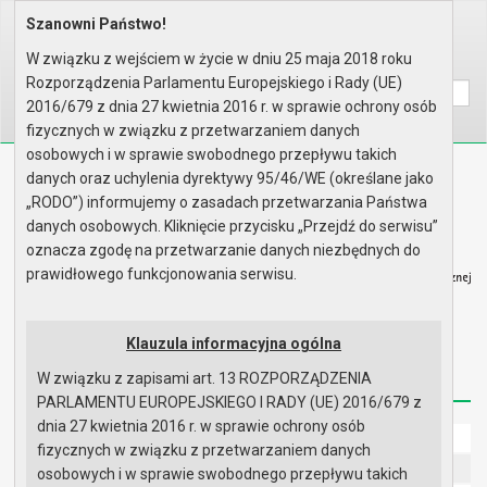
Szanowni Państwo!
Home
Informacje
Dotacje dla niepublicznych jed..
W związku z wejściem w życie w dniu 25 maja 2018 roku
Wyszukaj na stronie:
A
A
A
Rozporządzenia Parlamentu Europejskiego i Rady (UE)
2016/679 z dnia 27 kwietnia 2016 r. w sprawie ochrony osób
fizycznych w związku z przetwarzaniem danych
osobowych i w sprawie swobodnego przepływu takich
Biuletyn Informacji Publicznej
danych oraz uchylenia dyrektywy 95/46/WE (określane jako
Urząd Miasta i Gminy w Gryfinie
„RODO”) informujemy o zasadach przetwarzania Państwa
danych osobowych. Kliknięcie przycisku „Przejdź do serwisu”
oznacza zgodę na przetwarzanie danych niezbędnych do
prawidłowego funkcjonowania serwisu.
Strona główna
Mapa serwisu
Aktualności
Klauzula informacyjna ogólna
W związku z zapisami art. 13 ROZPORZĄDZENIA
Redakcja
Instrukcja korzystania
Dostępność
PARLAMENTU EUROPEJSKIEGO I RADY (UE) 2016/679 z
dnia 27 kwietnia 2016 r. w sprawie ochrony osób
Strona główna
fizycznych w związku z przetwarzaniem danych
UMiG - telefony wewnętrzne
osobowych i w sprawie swobodnego przepływu takich