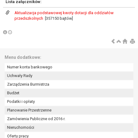
Lista załączników:
wykonania zadania realizowanego w
interesie publicznym lub w ramach
Aktualizacja podstawowej kwoty dotacji dla oddziałów
sprawowania władzy publicznej
przedszkolnych
[357150 bajtów]
powierzonej administratorowi bądź
niezbędność przetwarzania do celów
wynikających z prawnie
uzasadnionych interesów
realizowanych przez administratora
lub przez stronę trzecią.
Menu dodatkowe:
Z przyczyn związanych z Pani/Pana
Numer konta bankowego
szczególną sytuacją. W razie wniesienia
Uchwały Rady
sprzeciwu, administrator nie może już
przetwarzać tych danych osobowych, chyba
Zarządzenia Burmistrza
że wykaże on istnienie ważnych prawnie
Budżet
uzasadnionych podstaw do przetwarzania,
Podatki i opłaty
nadrzędnych wobec interesów, praw i
Planowanie Przestrzenne
wolności osoby, której dane dotyczą, lub
podstaw do ustalenia, dochodzenia lub
Zamówienia Publiczne od 2016 r.
obrony roszczeń.
Nieruchomości
Oferty pracy