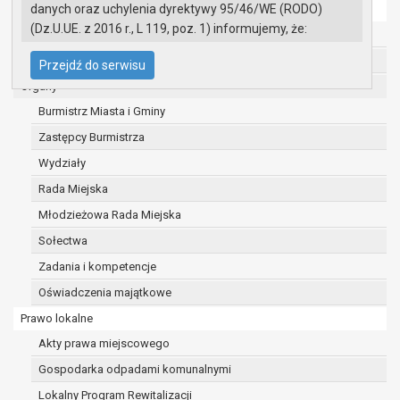
danych oraz uchylenia dyrektywy 95/46/WE (RODO)
Ochrona danych osobowych
(Dz.U.UE. z 2016 r., L 119, poz. 1) informujemy, że:
Urząd Miasta i Gminy w Gryfinie
Administratorem Pani/Pana danych osobowych
Straż Miejska
Przejdź do serwisu
jest:
Organy
Burmistrz Miasta i Gminy Gryfino
Burmistrz Miasta i Gminy
ul. 1 Maja 16
74 -100 Gryfino
Zastępcy Burmistrza
telefon: 91 416 20 11
Wydziały
e-mail:
burmistrz@gryfino.pl
Rada Miejska
Dane kontaktowe Inspektora Ochrony Danych:
telefon: 91 416 20 11
Młodzieżowa Rada Miejska
e-mail:
iod@gryfino.pl
Sołectwa
Pani/Pana dane osobowe przetwarzane są
Zadania i kompetencje
zgodnie z obowiązującymi przepisami prawa w
celu:
Oświadczenia majątkowe
realizacji zadań wynikających z przepisów
Prawo lokalne
prawa, a w szczególności ustawy z dnia 8
Akty prawa miejscowego
marca 1990 r. o samorządzie gminnym
Gospodarka odpadami komunalnymi
(Dz.U. z 2017r., poz. 1875 ze zm.) oraz z
szeregu ustaw kompetencyjnych
Lokalny Program Rewitalizacji